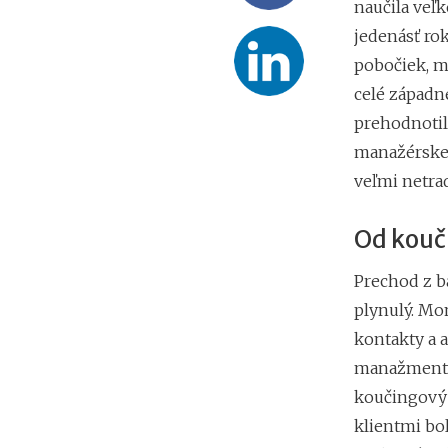
naučila veľk
jedenásť rok
pobočiek, m
celé západn
prehodnotila
manažérskej
veľmi netra
Od kouč
Prechod z b
plynulý. Mo
kontakty a a
manažmentu 
koučingový c
klientmi bol