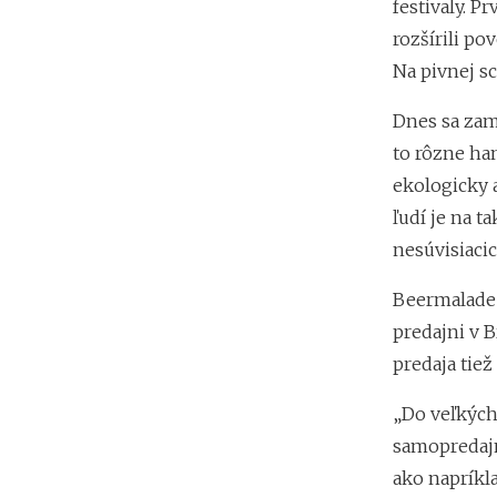
festivaly. P
rozšírili p
Na pivnej s
Dnes sa zame
to rôzne ha
ekologicky 
ľudí je na t
nesúvisiaci
Beermalade 
predajni v 
predaja tie
„Do veľkých
samopredajn
ako napríkl