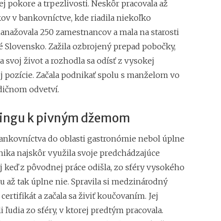
vinárovi sa zmenil
ej pokore a trpezlivosti. Neskôr pracovala až
Eva Stejskalová (M
ov v bankovníctve, kde riadila niekoľko
sú len doménou m
anažovala 250 zamestnancov a mala na starosti
Eva Škovranová (19
é Slovensko. Zažila ozbrojený prepad pobočky,
vonia
 svoj život a rozhodla sa odísť z vysokej
 pozície. Začala podnikať spolu s manželom vo
dičnom odvetví.
ingu k pivným džemom
ankovníctva do oblasti gastronómie nebol úplne
nika najskôr využila svoje predchádzajúce
j keď z pôvodnej práce odišla, zo sféry vysokého
až tak úplne nie. Spravila si medzinárodný
ertifikát a začala sa živiť koučovaním. Jej
i ľudia zo sféry, v ktorej predtým pracovala.