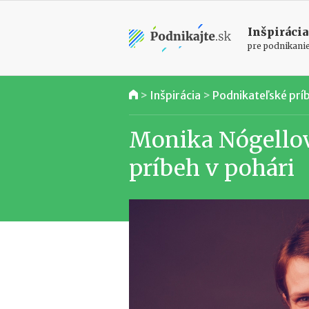
Inšpirácia
pre podnikani
>
Inšpirácia
>
Podnikateľské prí
Monika Nógellov
príbeh v pohári