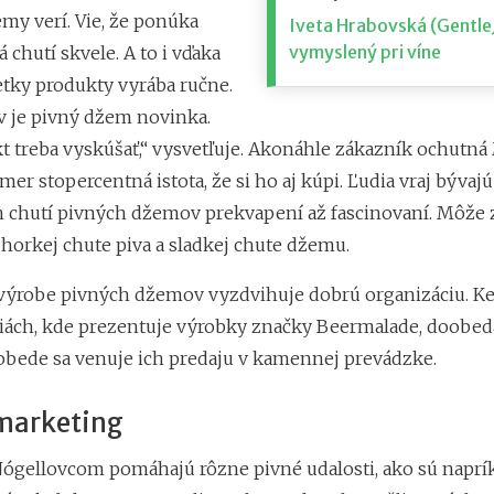
my verí. Vie, že ponúka
Iveta Hrabovská (Gentle
vymyslený pri víne
á chutí skvele. A to i vďaka
etky produkty vyrába ručne.
v je pivný džem novinka.
t treba vyskúšať,“ vysvetľuje. Akonáhle zákazník ochutn
mer stopercentná istota, že si ho aj kúpi. Ľudia vraj bývajú
h chutí pivných džemov prekvapení až fascinovaní. Môže 
horkej chute piva a sladkej chute džemu.
výrobe pivných džemov vyzdvihuje dobrú organizáciu. Ke
iách, kde prezentuje výrobky značky Beermalade, doobeda
bede sa venuje ich predaju v kamennej prevádzke.
 marketing
 Nógellovcom pomáhajú rôzne pivné udalosti, ako sú naprí