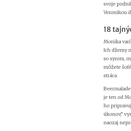
svoje podni
Veronikou d
18 tajn
Monika varí
Ich džemy m
so syrom, m
môžete šofé
stráca.
Beermalade 
je ten od M
ho pripravu
úkonov,“ vy
naozaj nepr