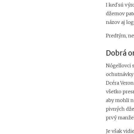
I keď sú vý
džemov pate
názov aj lo
Predtým, ne
Dobrá o
Nógellovci 
ochutnávky p
Dcéra Veron
všetko pres
aby mohli n
pivných dže
prvý manžel
Je však vidi