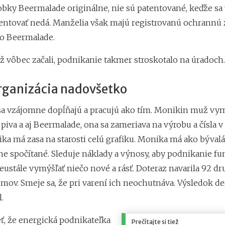
robky Beermalade originálne, nie sú patentované, keďže sa
ntovať nedá. Manželia však majú registrovanú ochrannú
go Beermalade.
ž vôbec začali, podnikanie takmer stroskotalo na úradoch.
rganizácia nadovšetko
sa vzájomne dopĺňajú a pracujú ako tím. Monikin muž vy
iva a aj Beermalade, ona sa zameriava na výrobu a čísla v
ika má zasa na starosti celú grafiku. Monika má ako býval
ne spočítané. Sleduje náklady a výnosy, aby podnikanie fu
eustále vymýšľať niečo nové a rásť. Doteraz navarila 92 d
mov. Smeje sa, že pri varení ich neochutnáva. Výsledok d
.
eť, že energická podnikateľka
Prečítajte si tiež