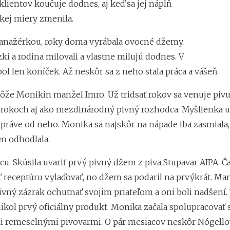
lientov koučuje dodnes, aj keď sa jej náplň
ľkej miery zmenila.
nažérkou, roky doma vyrábala ovocné džemy,
ízki a rodina milovali a vlastne milujú dodnes. V
bol len koníček. Až neskôr sa z neho stala práca a vášeň.
ôže Monikin manžel Imro. Už tridsať rokov sa venuje pivu
rokoch aj ako mezdinárodný pivný rozhodca. Myšlienka u
 práve od neho. Monika sa najskôr na nápade iba zasmiala,
en odhodlala.
u. Skúsila uvariť prvý pivný džem z piva Stupavar AIPA. Ča
 receptúru vylaďovať, no džem sa podaril na prvýkrát. Man
ivný zázrak ochutnať svojim priateľom a oni boli nadšení.
ikol prvý oficiálny produkt. Monika začala spolupracovať 
 remeselnými pivovarmi. O pár mesiacov neskôr Nógellov