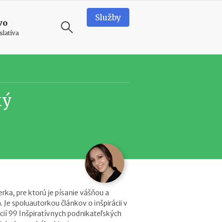
Služby
vo
slatíva
ODPORÚČAME
N
ký
o
v
é
p
o
d
m
i
e
n
rka, pre ktorú je písanie vášňou a
k
Je spoluautorkou článkov o inšpirácii v
y
ácií 99 Inšpiratívnych podnikateľských
p