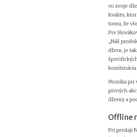
vo svoje dže
kvalitu, ktor
tomu, že vš
Pre Slováko
„Náš produk
džem, je tak
špecifickýc
kombinácia 
Monika pri 
pivných akc
džemy a poo
Offline
Pri predaji