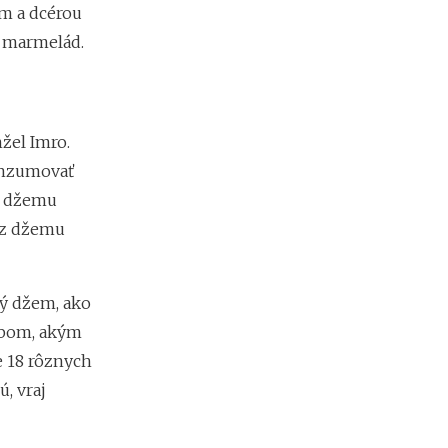
m a dcérou
m
i
a marmelád.
e
n
?
žel Imro.
Z
konzumovať
a
o džemu
r
i
 z džemu
a
ď
o
ný džem, ako
v
a
sobom, akým
n
 18 rôznych
i
e
, vraj
f
i
r