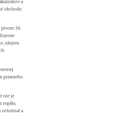
zákazníkov a
né obchody.
s pivom. Sú
važujeme
ne, záujem
ach
amennej
em priameho
 nie je
 regálu,
 ochutnať a