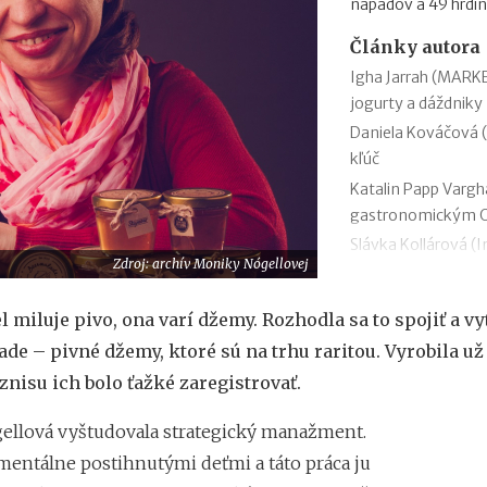
nápadov a 49 hrdin
Články autora
Igha Jarrah (MARKE
jogurty a dáždniky
Daniela Kováčová (
kľúč
Katalin Papp Vargh
gastronomickým 
Slávka Kollárová (I
Zdroj: archív Moniky Nógellovej
shopu
Žaneta Truplová Br
l miluje pivo, ona varí džemy. Rozhodla sa to spojiť a vy
pacient je chodiac
de – pivné džemy, ktoré sú na trhu raritou. Vyrobila už
Lucia Siposová (Re
šéfka kabaretu
iznisu ich bolo ťažké zaregistrovať.
Melinda Mikleová 
llová vyštudovala strategický manažment.
pokoj
 mentálne postihnutými deťmi a táto práca ju
Jaromíra Ostrožovi