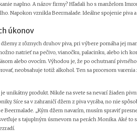
kanie naplno. A názov firmy? Hľadali ho s manželom Imro
lho. Napokon vznikla Beermalade. Ideálne spojenie piva 
ých úkonov
 džemy z rôznych druhov piva, pri výbere pomáha jej man
ožno natrieť na pečivo, vianočku, palacinku, alebo ich 
äsom alebo ovocím. Výhodou je, že po ochutnaní pivnéh
rovať, neobsahuje totiž alkohol. Ten sa procesom varenia
je unikátny produkt. Nikde na svete sa nevarí žiaden piv
oniky. Síce sa v zahraničí džem z piva vyrába, no nie spô
je Beermalade. „Kým džem navarím, musím spraviť presne
svetľuje s tajuplným úsmevom na perách Monika. Aké to sú
ezradí.