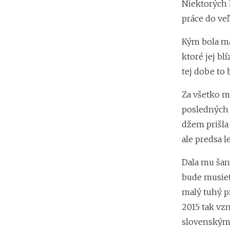
Niektorých k
práce do ve
Kým bola ma
ktoré jej bl
tej dobe to 
Za všetko m
posledných 
džem prišla
ale predsa l
Dala mu šanc
bude musieť
malý tuhý p
2015 tak vzn
slovenskými