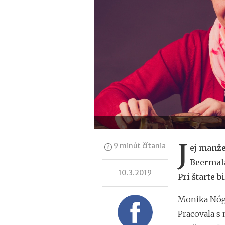
J
9 minút čítania
ej manže
Beermala
10.3.2019
Pri štarte b
Monika Nóge
Pracovala s