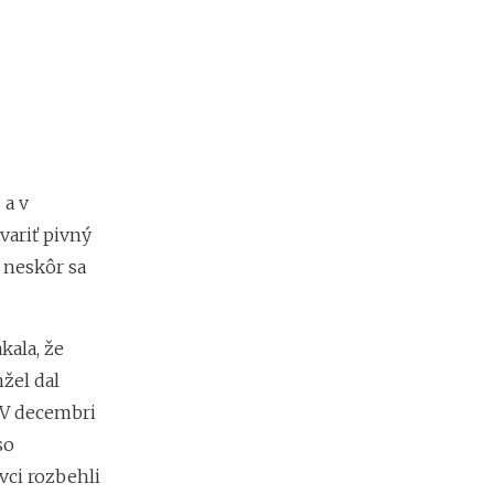
p
r
e
d
i
n
v
e
s
t
 a v
í
variť pivný
c
 neskôr sa
i
o
u
d
kala, že
o
k
žel dal
r
 V decembri
y
so
p
t
ci rozbehli
o