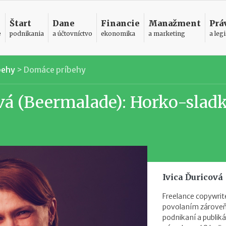
Štart
Dane
Financie
Manažment
Prá
e
podnikania
a účtovníctvo
ekonomika
a marketing
a legi
behy
>
Domáce príbehy
á (Beermalade): Horko-slad
Ivica Ďuricová
Freelance copywrite
povolaním zároveň. 
podnikaní a publik