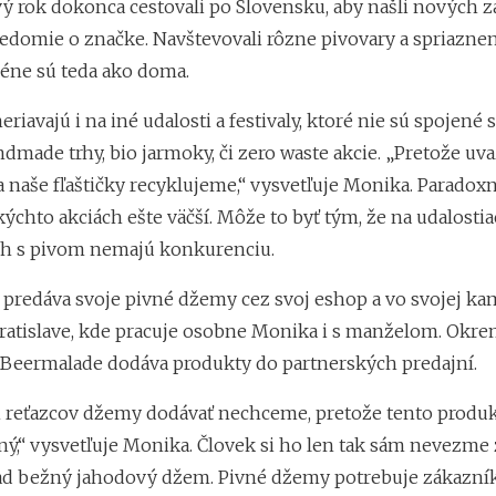
rvý rok dokonca cestovali po Slovensku, aby našli nových 
ovedomie o značke. Navštevovali rôzne pivovary a spriazne
céne sú teda ako doma.
riavajú i na iné udalosti a festivaly, ktoré nie sú spojené 
ndmade trhy, bio jarmoky, či zero waste akcie. „Pretože u
a naše fľaštičky recyklujeme,“ vysvetľuje Monika. Paradox
akýchto akciách ešte väčší. Môže to byť tým, že na udalosti
ch s pivom nemajú konkurenciu.
predáva svoje pivné džemy cez svoj eshop a vo svojej k
Bratislave, kde pracuje osobne Monika i s manželom. Okr
ž Beermalade dodáva produkty do partnerských predajní.
 reťazcov džemy dodávať nechceme, pretože tento produkt
ý,“ vysvetľuje Monika. Človek si ho len tak sám nevezme z
ad bežný jahodový džem. Pivné džemy potrebuje zákazník