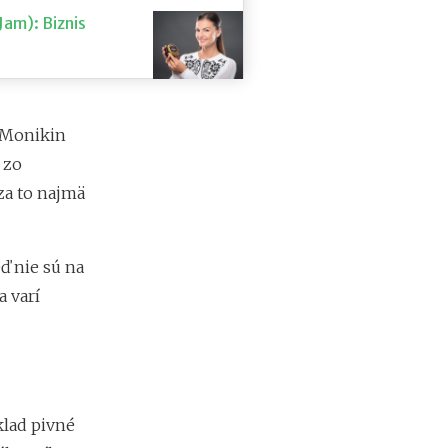
d
Jam): Biznis
á
v
a
t
e
ľ
á Monikin
o
 zo
v
za to najmä
ď nie sú na
 varí
klad pivné