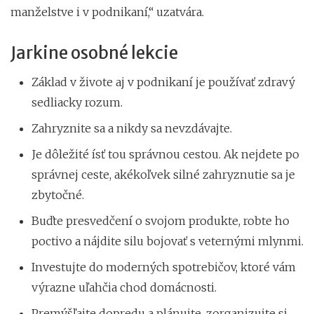
manželstve i v podnikaní,“ uzatvára.
Jarkine
osobné lekcie
Základ v živote aj v podnikaní je používať zdravý
sedliacky rozum.
Zahryznite sa a nikdy sa nevzdávajte.
Je dôležité ísť tou správnou cestou. Ak nejdete po
správnej ceste, akékoľvek silné zahryznutie sa je
zbytočné.
Buďte presvedčení o svojom produkte, robte ho
poctivo a nájdite silu bojovať s veternými mlynmi.
Investujte do moderných spotrebičov, ktoré vám
výrazne uľahčia chod domácnosti.
Premýšľajte dopredu a plánujte, zorganizujte si