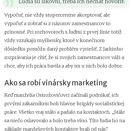
Ľudia sú šikovní, treba ich nechať hovoriť.
Vypočuť, nie vždy stopercentne akceptovať, ale
vypočuť a zobrať si z názorov zamestnancov to
prínosné. Pri rozhovoroch s ľuďmi z prvej línie totiž
vždy vznikajú myšlienky, ktoré v konečnom
dôsledku pomôžu daný problém vyriešiť. Z Jarkinho
rozprávania je cítiť, že si svojich zamestnancov váži a
chce, aby ich práca bavila a aby im u nich bolo dobre.
Ako sa robí vinársky marketing
Keď manželia Ostrožovičovci začínali podnikať, ich
prvými zákazníkmi boli hlavne brigády socialistickej
práce. Všetko vraj stálo a padalo na kontaktoch. „Stále
sa niečo oslavovalo a bolo treba víno. Títo ľudia ho na
základe manželových kontaktov brali od nás,“