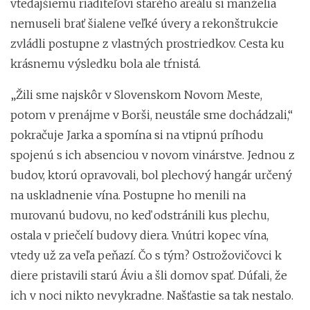
vtedajšiemu riaditeľovi starého areálu si manželia
nemuseli brať šialene veľké úvery a rekonštrukcie
zvládli postupne z vlastných prostriedkov. Cesta ku
krásnemu výsledku bola ale tŕnistá.
„Žili sme najskôr v Slovenskom Novom Meste,
potom v prenájme v Borši, neustále sme dochádzali,“
pokračuje Jarka a spomína si na vtipnú príhodu
spojenú s ich absenciou v novom vinárstve. Jednou z
budov, ktorú opravovali, bol plechový hangár určený
na uskladnenie vína. Postupne ho menili na
murovanú budovu, no keď odstránili kus plechu,
ostala v priečelí budovy diera. Vnútri kopec vína,
vtedy už za veľa peňazí. Čo s tým? Ostrožovičovci k
diere pristavili starú Áviu a šli domov spať. Dúfali, že
ich v noci nikto nevykradne. Našťastie sa tak nestalo.