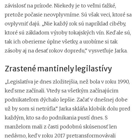
závislosť na prírode. Niekedy je to veľmi ťažké,
pretože počasie neovplyvníme. Sú však veci, ktoré sa
ovplyvniť dajú. „Nie každý rok sú napríklad cibéby,
ktoré sú základom výroby tokajských vín. Keď ale sú,
tak ich oberieme úplne všetky, a urobíme si tak
zásoby aj na desať rokov dopredu,“ vysvetľuje Jarka.
Zrastené mantinely legilastívy
„Legislatíva je dnes zložitejšia, než bola v roku 1990,
keď sme začínali. Vtedy sa všetkým začínajúcim
podnikateľom dýchalo lepšie. Začať v dnešnej dobe
už by som si netrúfla.“ Jarka skláňa klobúk dolu pred
každým, kto sa do podnikania pustí dnes. S
manželom mali z časti podobnú skúsenosť len
nedávno, keď v roku 2017 pretransformovávali