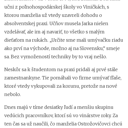
učni z poľnohospodárskej školy vo Viničkách, s
ktorou manželia už vtedy uzavreli dohodu o
absolventskej praxi. Učňov musela Jarka nielen
vzdelávať, ale im aj navariť, to všetko s malým
dieťaťom na rukách. „Určite sme mali umývačku riadu
ako prví na východe, možno aj na Slovensku,“ smeje
sa. Bez vymožeností techniky by to vraj nešlo.
Neskôr sa k študentom na praxi pridali aj prvé stále
zamestnankyne. Tie pomáhali vo firme umývať fľaše,
ktoré vtedy vykupovali za korunu, pretože na nové
nebolo.
Dnes majú v tíme desiatky ľudí a menšiu skupinu
vedúcich pracovníkov, ktorí sú vo vinárstve roky. Za
ten čas sa už naučili, čo manželia Ostrožovičovci chcú