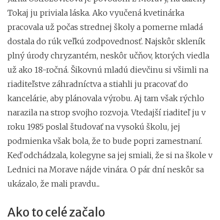
Tokaj ju priviala láska. Ako vyučená kvetinárka
pracovala už počas strednej školy a pomerne mladá
dostala do rúk veľkú zodpovednosť. Najskôr skleník
plný úrody chryzantém, neskôr učňov, ktorých viedla
už ako 18-ročná. Šikovnú mladú dievčinu si všimli na
riaditeľstve záhradníctva a stiahli ju pracovať do
kancelárie, aby plánovala výrobu. Aj tam však rýchlo
narazila na strop svojho rozvoja. Vtedajší riaditeľ ju v
roku 1985 poslal študovať na vysokú školu, jej
podmienka však bola, že to bude popri zamestnaní.
Keď odchádzala, kolegyne sa jej smiali, že si na škole v
Lednici na Morave nájde vinára. O pár dní neskôr sa
ukázalo, že mali pravdu...
Ako to celé začalo