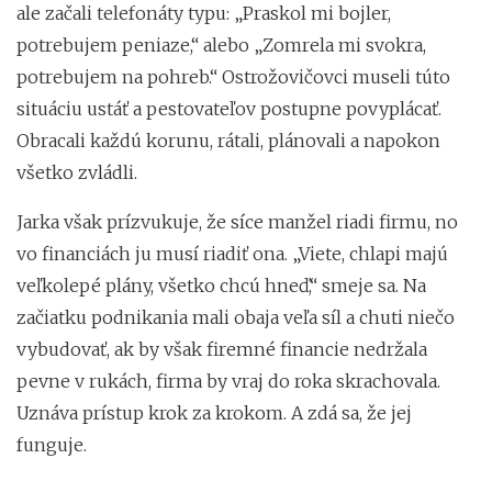
ale začali telefonáty typu: „Praskol mi bojler,
potrebujem peniaze,“ alebo „Zomrela mi svokra,
potrebujem na pohreb.“ Ostrožovičovci museli túto
situáciu ustáť a pestovateľov postupne povyplácať.
Obracali každú korunu, rátali, plánovali a napokon
všetko zvládli.
Jarka však prízvukuje, že síce manžel riadi firmu, no
vo financiách ju musí riadiť ona. „Viete, chlapi majú
veľkolepé plány, všetko chcú hneď,“ smeje sa. Na
začiatku podnikania mali obaja veľa síl a chuti niečo
vybudovať, ak by však firemné financie nedržala
pevne v rukách, firma by vraj do roka skrachovala.
Uznáva prístup krok za krokom. A zdá sa, že jej
funguje.