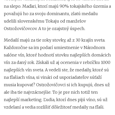
na slepo. Maďari, ktorí majú 90% tokajského územia a
považujú ho za svoju dominantu, zlatú medailu
udelili slovenskému Tokaju od manželov
Ostrožovičovcov. A to je ozajstný úspech.
Medailí majú za tie roky stovky, až z 30 krajín sveta.
Každoročne sa im podarí umiestnenie v Národnom
salóne vín, ktoré hodnotí stovku najlepších domácich
vín za daný rok. Získali už aj ocenenia v rebríčku 1000
najlepších vín sveta. A vedeli ste, že medaily, ktoré sú
na fľašiach vína, si vinári od usporiadateľov súťaží
musia kupovať? Ostrožovičovci si ich kupujú, dnes už
ale iba tie najvzácnejšie. To je pre nich totiž ten
najlepší marketing. Ľudia, ktorí dnes pijú víno, sú už
vzdelaní a vedia rozlíšiť dôležitosť medaily na fľaši.