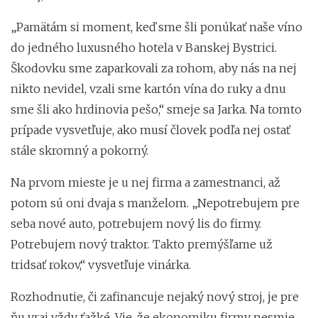
„Pamätám si moment, keď sme šli ponúkať naše víno
do jedného luxusného hotela v Banskej Bystrici.
Škodovku sme zaparkovali za rohom, aby nás na nej
nikto nevidel, vzali sme kartón vína do ruky a dnu
sme šli ako hrdinovia pešo,“ smeje sa Jarka. Na tomto
prípade vysvetľuje, ako musí človek podľa nej ostať
stále skromný a pokorný.
Na prvom mieste je u nej firma a zamestnanci, až
potom sú oni dvaja s manželom. „Nepotrebujem pre
seba nové auto, potrebujem nový lis do firmy.
Potrebujem nový traktor. Takto premýšľame už
tridsať rokov,“ vysvetľuje vinárka.
Rozhodnutie, či zafinancuje nejaký nový stroj, je pre
ňu vraj vždy ťažké. Vie, že ekonomiku firmy nesmie