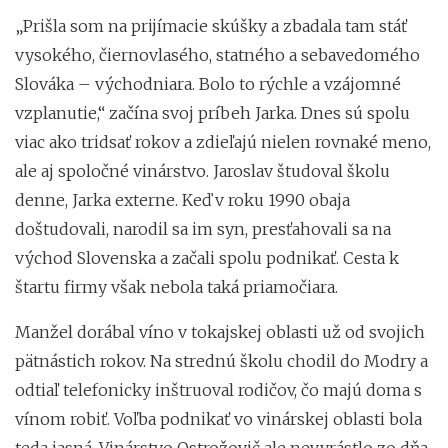
„Prišla som na prijímacie skúšky a zbadala tam stáť
vysokého, čiernovlasého, statného a sebavedomého
Slováka – východniara. Bolo to rýchle a vzájomné
vzplanutie,“ začína svoj príbeh Jarka. Dnes sú spolu
viac ako tridsať rokov a zdieľajú nielen rovnaké meno,
ale aj spoločné vinárstvo. Jaroslav študoval školu
denne, Jarka externe. Keď v roku 1990 obaja
doštudovali, narodil sa im syn, presťahovali sa na
východ Slovenska a začali spolu podnikať. Cesta k
štartu firmy však nebola taká priamočiara.
Manžel dorábal víno v tokajskej oblasti už od svojich
pätnástich rokov. Na strednú školu chodil do Modry a
odtiaľ telefonicky inštruoval rodičov, čo majú doma s
vínom robiť. Voľba podnikať vo vinárskej oblasti bola
teda jasná. Vinárstvo Ostrožovič ale nevyrástlo zo dňa