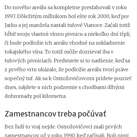
Do nového areálu sa kompletne presťahovali v roku
1997. Dôležitým míľnikom bol ešte rok 2000, keď pre
Jarku a jej manžela nastali tufové Vianoce. Začali totiž
hĺbiť svoju vlastnú vínnu pivnicu a niekoľko dní tŕpli,
či bude podložie ich areálu vhodné na uskladnenie
tokajského vína. To totiž môže dozrievať iba v
tufových pivniciach. Predstavte si to nadšenie, keď sa
z prvého vrtu ukázalo, že podložie areálu tvorí práve
sopečný tuf. Ak sa k Ostrožovičovcom prídete pozrieť
dnes, nájdete u nich podzemie s chodbami dlhými
dohromady pol kilometra.
Zamestnancov treba počúvať
Bez ľudí to vraj nejde. Ostrožovičovci mali prvých
zamestnancov už v roku 1990, keď začínali. Boli nimi