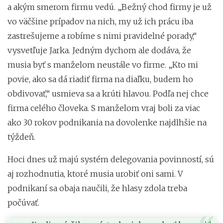
a akým smerom firmu vedú. „Bežný chod firmy je už
vo väčšine prípadov na nich, my už ich prácu iba
zastrešujeme a robíme s nimi pravidelné porady,“
vysvetľuje Jarka. Jedným dychom ale dodáva, že
musia byť s manželom neustále vo firme. „Kto mi
povie, ako sa dá riadiť firma na diaľku, budem ho
obdivovať,“ usmieva sa a krúti hlavou. Podľa nej chce
firma celého človeka. S manželom vraj boli za viac
ako 30 rokov podnikania na dovolenke najdlhšie na
týždeň.
Hoci dnes už majú systém delegovania povinností, sú
aj rozhodnutia, ktoré musia urobiť oni sami. V
podnikaní sa obaja naučili, že hlasy zdola treba
počúvať.