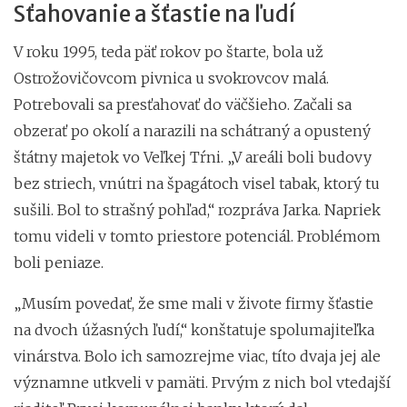
Sťahovanie a šťastie na ľudí
V roku 1995, teda päť rokov po štarte, bola už
Ostrožovičovcom pivnica u svokrovcov malá.
Potrebovali sa presťahovať do väčšieho. Začali sa
obzerať po okolí a narazili na schátraný a opustený
štátny majetok vo Veľkej Tŕni. „V areáli boli budovy
bez striech, vnútri na špagátoch visel tabak, ktorý tu
sušili. Bol to strašný pohľad,“ rozpráva Jarka. Napriek
tomu videli v tomto priestore potenciál. Problémom
boli peniaze.
„Musím povedať, že sme mali v živote firmy šťastie
na dvoch úžasných ľudí,“ konštatuje spolumajiteľka
vinárstva. Bolo ich samozrejme viac, títo dvaja jej ale
významne utkveli v pamäti. Prvým z nich bol vtedajší