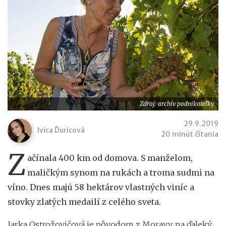
Zdroj: archív podnikateľky
29.9.2019
Ivica Ďuricová
20 minút čítania
Z
ačínala 400 km od domova. S manželom,
maličkým synom na rukách a troma sudmi na
víno. Dnes majú 58 hektárov vlastných viníc a
stovky zlatých medailí z celého sveta.
Jarka Ostrožovičová je pôvodom z Moravy, na ďaleký