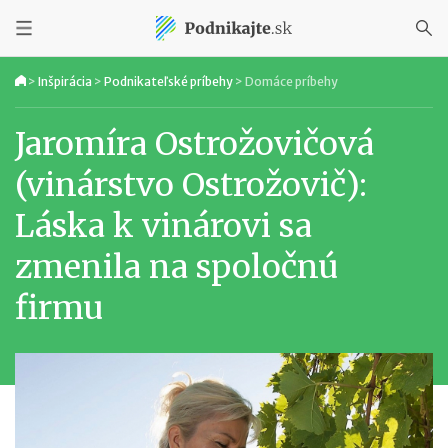
>
Inšpirácia
>
Podnikateľské príbehy
>
Domáce príbehy
Jaromíra Ostrožovičová
(vinárstvo Ostrožovič):
Láska k vinárovi sa
zmenila na spoločnú
firmu