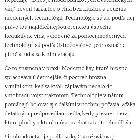
vín,“ hovorí Jarka. Ide o vína bez filtrácie a použitia
moderných technológií. Technológie sú ale podľa nej
práve tou najdôležitejšou esenciou úspechu.
Reduktívne vína, vyrobené za pomoci moderných
technológií, sú podľa Ostrožovičovej jednoznačne
pitné a ľudia sa k nim vracajú.
Čo to znamená v praxi? Moderné lisy, ktoré hrozno
spracovávajú šetrnejšie, či postrek hrozna
vrtuľníkom, keď sa kvôli záplavám nedalo do
vinohradu vojsť traktorom. Technológie vinárom
pomáhajú bojovať aj s ďalšími vrtochmi počasia. Vďaka
detailným predpovediam vedia, kedy presne oberať
ktoré plochy a ktoré môžu nechať zrieť trochu dlhšie.
Vinohradníctvo je podľa Jarky Ostrožovičovej