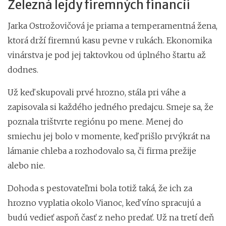
Železná lejdy firemných financií
Jarka Ostrožovičová je priama a temperamentná žena,
ktorá drží firemnú kasu pevne v rukách. Ekonomika
vinárstva je pod jej taktovkou od úplného štartu až
dodnes.
Už keď skupovali prvé hrozno, stála pri váhe a
zapisovala si každého jedného predajcu. Smeje sa, že
poznala trištvrte regiónu po mene. Menej do
smiechu jej bolo v momente, keď prišlo prvýkrát na
lámanie chleba a rozhodovalo sa, či firma prežije
alebo nie.
Dohoda s pestovateľmi bola totiž taká, že ich za
hrozno vyplatia okolo Vianoc, keď víno spracujú a
budú vedieť aspoň časť z neho predať. Už na tretí deň