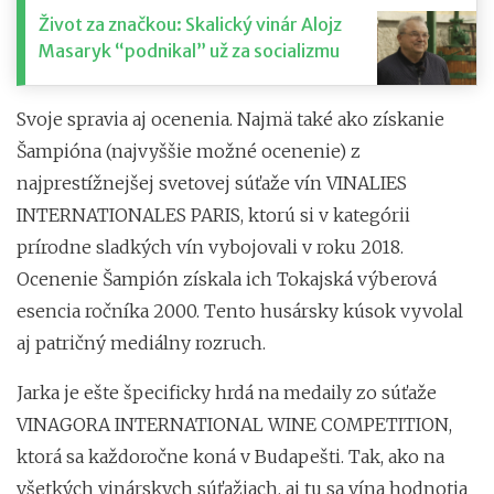
Život za značkou: Skalický vinár Alojz
Masaryk “podnikal” už za socializmu
Svoje spravia aj ocenenia. Najmä také ako získanie
Šampióna (najvyššie možné ocenenie) z
najprestížnejšej svetovej súťaže vín VINALIES
INTERNATIONALES PARIS, ktorú si v kategórii
prírodne sladkých vín vybojovali v roku 2018.
Ocenenie Šampión získala ich Tokajská výberová
esencia ročníka 2000. Tento husársky kúsok vyvolal
aj patričný mediálny rozruch.
Jarka je ešte špecificky hrdá na medaily zo súťaže
VINAGORA INTERNATIONAL WINE COMPETITION,
ktorá sa každoročne koná v Budapešti. Tak, ako na
všetkých vinárskych súťažiach, aj tu sa vína hodnotia