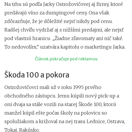
Na trhu sú podľa Jarky Ostrožovičovej aj firmy, ktoré
predávajú víno za dumpingové ceny. Ona však
zdôrazňuje, že je dôležité nejsť nikdy pod cenu.
Radšej chvíľu vydržať aj s nižšími predajmi, ale nejsť
pod vlastnú hranicu. „Žiadne zľavomaty ani nič také.
To nedovolím,“ uzatvára kapitolu o marketingu Jarka.
Článok pokračuje pod reklamou
Škoda 100 a pokora
Ostrožovičovci mali už v roku 1995 prvého
obchodného zástupcu. Jemu kúpili nový pick-up a
oni dvaja sa stále vozili na starej Škode 100, ktorú
manžel kúpil ešte počas školy na polovicu so
spolužiakom a križoval na nej trasu Lednice, Ostrava,
Tokaj, Rakúsko.