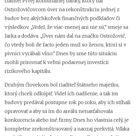
riaditeľ Prvej komunálnej banky, ktorý dal
Ostrožovičovcom úver na rekonštrukciu jednej z
budov bez akýchkoľvek finančných podkladov či
výsledkov. „Vedel, že viac-menej ani nie sú,“ smeje sa
Jarka a dodáva: „Úver nám dal na značku Ostrožovič,
čo vtedy boli de facto jeden muž so ženou, ktorí si v
pivnici vyrábali víno.“ Dnes by sme túto situáciu
mohli prirovnať k veľmi podarenej investícii
rizikového kapitálu.
Druhým človekom bol riaditeľ štátneho majetku,
ktorý chceli odkúpiť. Videl ich nadšenie, a tak im
budovy predával postupne rok po roku, aby ich stíhali
opravovať a aby sa im do areálu nenasťahovala
konkurencia alebo iné firmy. Dnes ho vlastnia celý, je
kompletne zrekonštruovaný a naozaj prekvitá. Vďaka