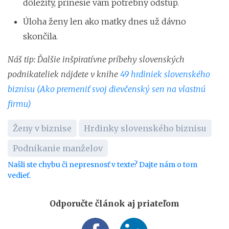
dôležitý, prinesie vám potrebný odstup.
Úloha ženy len ako matky dnes už dávno
skončila.
Náš tip: Ďalšie inšpiratívne príbehy slovenských
podnikateliek nájdete v knihe
49 hrdiniek slovenského
biznisu (Ako premeniť svoj dievčenský sen na vlastnú
firmu)
Ženy v biznise
Hrdinky slovenského biznisu
Podnikanie manželov
Našli ste chybu či nepresnosť v texte? Dajte nám o tom
vedieť.
Odporučte článok aj priateľom