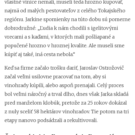
vlastné vinice nemali, museli teda hrozno kupovať,
najmä od malých pestovateľov z celého Tokajského
regiónu. Jarkine spomienky na túto dobu sú pomerne
dobrodružné: „Ľudia k nám chodili s igelitovými
vrecami a s kaďami, v ktorých mali pošliapané a
popučené hrozno v hroznej kvalite. Ale museli sme
kúpiť aj také, iná cesta nebola.“
Keď sa firme začalo trošku dariť, Jaroslav Ostrožovič
začal veľmi usilovne pracovať na tom, aby si
vinohrady kúpili, alebo aspoň prenajali. Celý proces
bol veľmi náročný a trval dlho, dnes však Jarka skladá
pred manželom klobúk, pretože za 25 rokov dokázal
z nuly sceliť 58 hektárov vinohradov. Tie potom na tri
etapy nanovo podsádzali a rekultivovali.