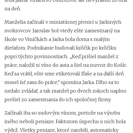
na deň.
Manželia začínali v miniatúrnej pivnici u Jarkiných
svokrovcov. Jaroslav bol vtedy ešte zamestnaný na
škole vo Viničkách a Jarka bola doma s malým
dieťaťom. Podnikanie budovali krôčik po krôčiku
popri týchto povinnostiach. „Keď prišiel manžel z
práce, naložil si víno do auta a šiel na rozvoz do Košíc.
Keď sa vrátil, ešte sme etiketovali fľaše a na ďalší deň
musel ísť zasa do práce,“ spomína Jarka. Dlho sa to
nedalo zvládať, a tak manžel po dvoch rokoch naplno
prešiel zo zamestnania do ich spoločnej firmy.
Začínali iba so sudovým vínom, pretože na výrobu
iného neboli peniaze. Faktorom úspechu u nich bola
výdrž. Všetky peniaze, ktoré zarobili, automaticky