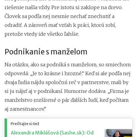
riešenie našla vždy. Pre istotu si zaklope na drevo.
Človek sa podľa nej nesmie nechať znechutiť a
odradiť. A zároveň mať vzťah k práci, ktorú robí,
pretože vtedy ide všetko ľahšie.
Podnikanie s manželom
Na otázku, ako sa podniká s manželom, so smiechom
odpovedá: „Je to krásne i hrozné.“ Keď si ale podľa nej
dvaja ľudia nájdu spoločnú reč v partnerstve, mali by
si ju nájsť aj v podnikaní. Humorne dodáva: „Firma je
manželstvo rozšírené o pár ďalších ľudí, keď počítam
aj zamestnancov.“
Prečítajte si tiež
Alexandra Miklášová (Sashe.sk): Od