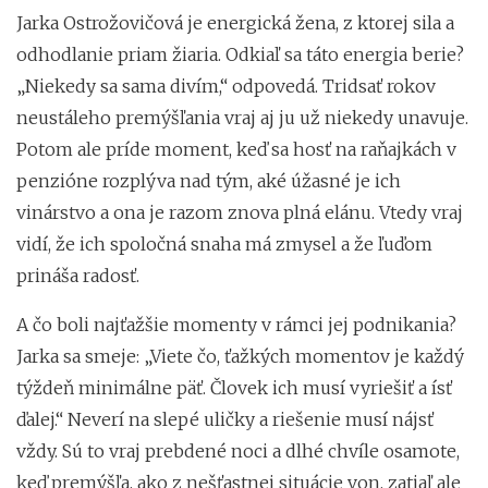
Jarka Ostrožovičová je energická žena, z ktorej sila a
odhodlanie priam žiaria. Odkiaľ sa táto energia berie?
„Niekedy sa sama divím,“ odpovedá. Tridsať rokov
neustáleho premýšľania vraj aj ju už niekedy unavuje.
Potom ale príde moment, keď sa hosť na raňajkách v
penzióne rozplýva nad tým, aké úžasné je ich
vinárstvo a ona je razom znova plná elánu. Vtedy vraj
vidí, že ich spoločná snaha má zmysel a že ľuďom
prináša radosť.
A čo boli najťažšie momenty v rámci jej podnikania?
Jarka sa smeje: „Viete čo, ťažkých momentov je každý
týždeň minimálne päť. Človek ich musí vyriešiť a ísť
ďalej.“ Neverí na slepé uličky a riešenie musí nájsť
vždy. Sú to vraj prebdené noci a dlhé chvíle osamote,
keď premýšľa, ako z nešťastnej situácie von, zatiaľ ale