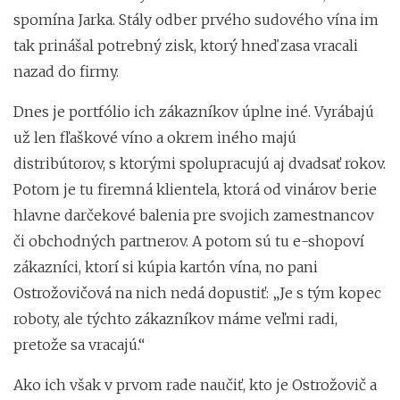
spomína Jarka. Stály odber prvého sudového vína im
tak prinášal potrebný zisk, ktorý hneď zasa vracali
nazad do firmy.
Dnes je portfólio ich zákazníkov úplne iné. Vyrábajú
už len fľaškové víno a okrem iného majú
distribútorov, s ktorými spolupracujú aj dvadsať rokov.
Potom je tu firemná klientela, ktorá od vinárov berie
hlavne darčekové balenia pre svojich zamestnancov
či obchodných partnerov. A potom sú tu e-shopoví
zákazníci, ktorí si kúpia kartón vína, no pani
Ostrožovičová na nich nedá dopustiť: „Je s tým kopec
roboty, ale týchto zákazníkov máme veľmi radi,
pretože sa vracajú.“
Ako ich však v prvom rade naučiť, kto je Ostrožovič a