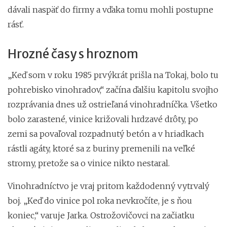
dávali naspäť do firmy a vďaka tomu mohli postupne
rásť.
Hrozné časy s hroznom
„Keď som v roku 1985 prvýkrát prišla na Tokaj, bolo tu
pohrebisko vinohradov,“ začína ďalšiu kapitolu svojho
rozprávania dnes už ostrieľaná vinohradníčka. Všetko
bolo zarastené, vinice križovali hrdzavé drôty, po
zemi sa povaľoval rozpadnutý betón a v hriadkach
rástli agáty, ktoré sa z buriny premenili na veľké
stromy, pretože sa o vinice nikto nestaral.
Vinohradníctvo je vraj pritom každodenný vytrvalý
boj. „Keď do vinice pol roka nevkročíte, je s ňou
koniec,“ varuje Jarka. Ostrožovičovci na začiatku