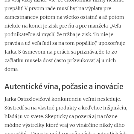
prepáliť. V prvom rade musí byť na výplaty pre
zamestnancov, potom na všetko ostatné a až potom
niekde na konci je zisk pre ňu a pre manžela. „Veľa
podnikateľov si myslí, že tržba je zisk. To nie je
pravda a už veľa ľudí sa na tom popálilo,“ upozorňuje
Jarka. S úsmevom na perách sa priznáva, že to zo
začiatku musela dosť často prízvukovať aj u nich
doma.
Autentické vína, počasie a inovácie
Jarka Ostrožovičová konkurenciu veľmi nesleduje.
Sústredí sa na vlastné produkty a keď chce inšpiráciu,
hľadá ju vo svete. Skepticky sa pozerá aj na rôzne
módne výstrelky, ktoré vraj vo vinárčine nikdy dlho
neprežijú. „Dnes je móda oranžových a autentických