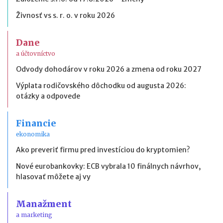
Živnosť vs s. r. o. v roku 2026
Dane
a účtovníctvo
Odvody dohodárov v roku 2026 a zmena od roku 2027
Výplata rodičovského dôchodku od augusta 2026:
otázky a odpovede
Financie
ekonomika
Ako preveriť firmu pred investíciou do kryptomien?
Nové eurobankovky: ECB vybrala 10 finálnych návrhov,
hlasovať môžete aj vy
Manažment
a marketing