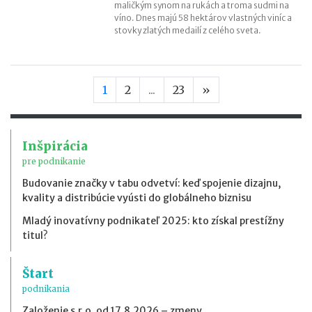
maličkým synom na rukách a troma sudmi na
víno. Dnes majú 58 hektárov vlastných viníc a
stovky zlatých medailí z celého sveta.
Nasledujúca stran
1
2
...
23
»
Inšpirácia
pre podnikanie
Budovanie značky v tabu odvetví: keď spojenie dizajnu,
kvality a distribúcie vyústi do globálneho biznisu
Mladý inovatívny podnikateľ 2025: kto získal prestížny
titul?
Štart
podnikania
Založenie s.r.o. od 17.8.2026 – zmeny