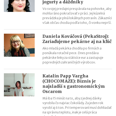
jogurty a dáždniky
Vo svojej predajni prespávala na pohovke, aby
mohla ráno pokračovať v práci. Jej kúzelná
prevádzka je plná lokálnych potravín. Zákazníci
však občas chodia podľa toho, či vonku neprší.
Daniela Kováčová (PekaStroj):
Zariaďujeme pekárne aj na kľúč
Ako mladá pekárka chodila po firmách a
ponúkala rotačné pece. Dnes predáva
pekárske linky za státisíce eur a zastupuje
popredných zahraničných výrobcov.
Katalin Papp Vargha
(CHOCOMAZE): Biznis je
najsladší s gastronomickým
Oscarom
Má iba 15 minút na to, aby z jednej dávky
vyrobila čo najviac čokolády. Za jeden rok
vyrobí aj 6 ton. Pri temperovaní musí dohliadať
na správnu teplotu, inak je celá práca