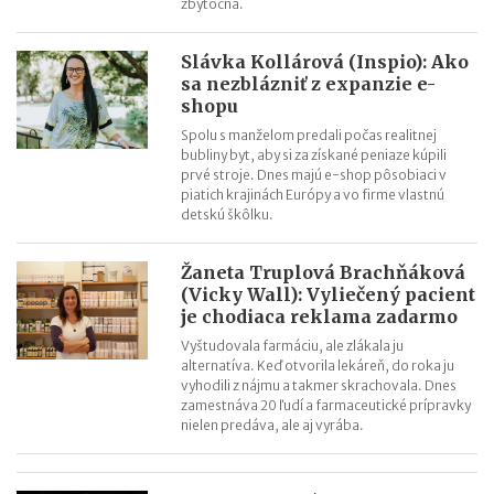
zbytočná.
Slávka Kollárová (Inspio): Ako
sa nezblázniť z expanzie e-
shopu
Spolu s manželom predali počas realitnej
bubliny byt, aby si za získané peniaze kúpili
prvé stroje. Dnes majú e-shop pôsobiaci v
piatich krajinách Európy a vo firme vlastnú
detskú škôlku.
Žaneta Truplová Brachňáková
(Vicky Wall): Vyliečený pacient
je chodiaca reklama zadarmo
Vyštudovala farmáciu, ale zlákala ju
alternatíva. Keď otvorila lekáreň, do roka ju
vyhodili z nájmu a takmer skrachovala. Dnes
zamestnáva 20 ľudí a farmaceutické prípravky
nielen predáva, ale aj vyrába.