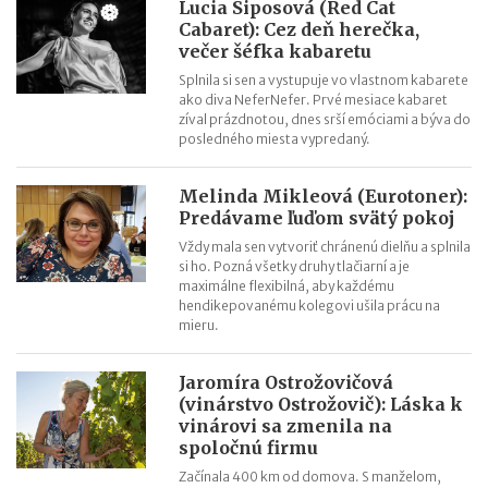
Lucia Siposová (Red Cat
Cabaret): Cez deň herečka,
večer šéfka kabaretu
Splnila si sen a vystupuje vo vlastnom kabarete
ako diva NeferNefer. Prvé mesiace kabaret
zíval prázdnotou, dnes srší emóciami a býva do
posledného miesta vypredaný.
Melinda Mikleová (Eurotoner):
Predávame ľuďom svätý pokoj
Vždy mala sen vytvoriť chránenú dielňu a splnila
si ho. Pozná všetky druhy tlačiarní a je
maximálne flexibilná, aby každému
hendikepovanému kolegovi ušila prácu na
mieru.
Jaromíra Ostrožovičová
(vinárstvo Ostrožovič): Láska k
vinárovi sa zmenila na
spoločnú firmu
Začínala 400 km od domova. S manželom,