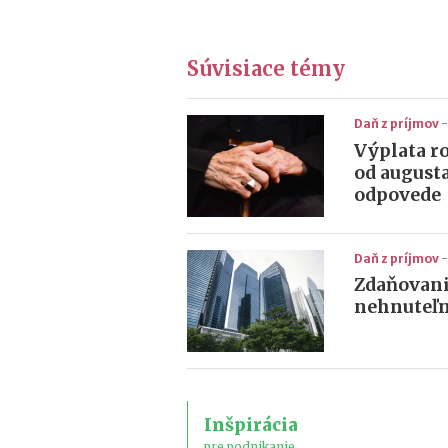
Súvisiace témy
Daň z príjmov
-
Výplata r
od augusta
odpovede
Daň z príjmov
-
Zdaňovani
nehnuteľn
Inšpirácia
pre podnikanie