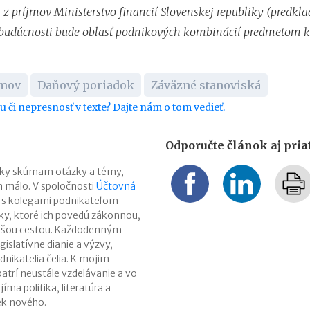
 z príjmov Ministerstvo financií Slovenskej republiky (predkla
v budúcnosti bude oblasť podnikových kombinácií predmetom 
jmov
Daňový poriadok
Záväzné stanoviská
bu či nepresnosť v texte? Dajte nám o tom vedieť.
Odporučte článok aj pri
ĺbky skúmam otázky a témy,
en málo. V spoločnosti
Účtovná
 s kolegami podnikateľom
y, ktoré ich povedú zákonnou,
jšou cestou. Každodenným
gislatívne dianie a výzvy,
nikatelia čelia. K mojim
atrí neustále vzdelávanie a vo
ma politika, literatúra a
k nového.