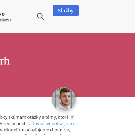
Služby
vo
slatíva
ODPORÚČAME
N
vrh
e
d
o
s
t
a
t
k
o
v
ĺbky skúmam otázky a témy, ktoré iní
é
 V spoločnosti
Účtovná jednotka, s.r.o.
p
podnikateľom odhaľujeme chodníčky,
r