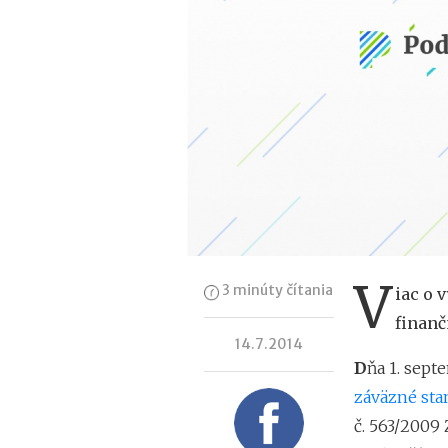
V
3 minúty čítania
iac o 
finanč
14.7.2014
D
ňa 1. sept
záväzné sta
č. 563/2009 