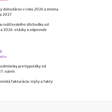
m
i
y dohodárov v roku 2026 a zmena
e
ku 2027
n
?
a rodičovského dôchodku od
a 2026: otázky a odpovede
o
atíva
podmienky pre hypotéky od
27: návrh
onická fakturácia: mýty a fakty