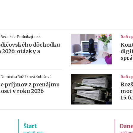
Redakcia Podnikajte.sk
Daň z 
odičovského dôchodku
Kont
 2026: otázky a
digi
sprá
Dominika Ružičková Kubišová
Daň z 
e príjmov z prenájmu
Rozš
osti v roku 2026
moci
15.6
Štart
Dan
podnikania
a účtov