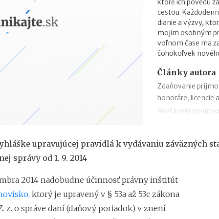
ktoré ich povedú 
cestou. Každodenn
dianie a výzvy, kto
mojim osobným prio
voľnom čase ma zau
čohokoľvek novéh
Články autora
Zdaňovanie príjmo
honoráre, licencie 
Rozšírenie povinno
zmeny v zábezpeke
Zdaňovanie príleži
vyhláške upravujúcej pravidlá k vydávaniu záväzných s
Zdaňovanie pri pres
nej správy od 1. 9. 2014
2018
Trojstranný obchod
embra 2014 nadobudne účinnosť právny inštitút
Daňový bonus na h
novisko
, ktorý je upravený v § 53a až 53c zákona
„Patent Box“ prine
Z. z. o správe daní (daňový poriadok) v znení
príjmov