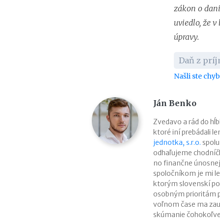
zákon o dani
uviedlo, že 
úpravy.
Daň z prí
Našli ste chy
Ján Benko
Zvedavo a rád do h
ktoré iní prebádali l
jednotka, s.r.o.
spolu
odhaľujeme chodníčk
no finančne únosne
spoločníkom je mi le
ktorým slovenskí pod
osobným prioritám p
voľnom čase ma zaují
skúmanie čohokoľve