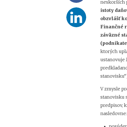
neskorších 
istoty daňo
obzvlášť k
Finančné r
záväzné st
(podnikate
ktorých upl
ustanovuje 
predkladano
stanovisku“)
V zmysle p
stanovisku 
predpisov, 
nasledovne:
posúde