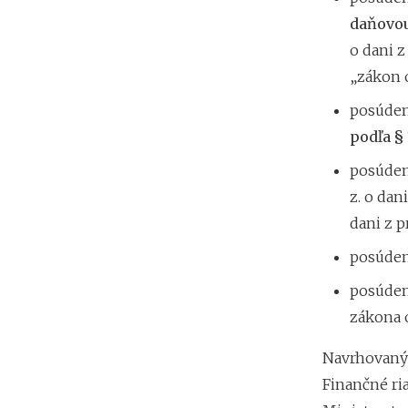
daňovou
o dani z
„zákon o
posúde
podľa § 
posúde
z. o dan
dani z p
posúde
posúde
zákona o
Navrhovaný 
Finančné ri