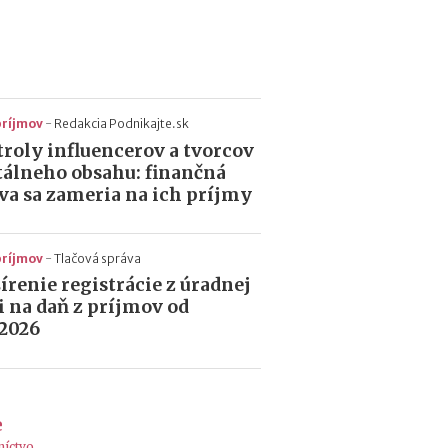
r
e
d
i
n
v
príjmov
-
Redakcia Podnikajte.sk
e
s
roly influencerov a tvorcov
t
tálneho obsahu: finančná
í
va sa zameria na ich príjmy
c
i
o
príjmov
-
Tlačová správa
u
írenie registrácie z úradnej
d
 na daň z príjmov od
o
.2026
k
r
y
p
t
e
o
níctvo