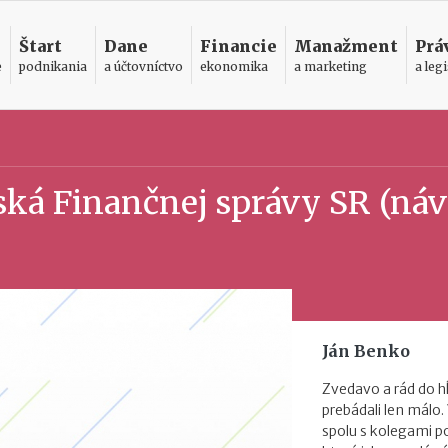
Štart
Dane
Financie
Manažment
Prá
e
podnikania
a účtovníctvo
ekonomika
a marketing
a legi
ská Finančnej správy SR (ná
Ján Benko
Zvedavo a rád do h
prebádali len málo.
spolu s kolegami 