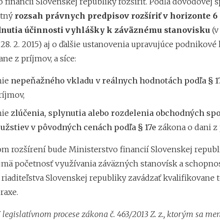
 financií Slovenskej republiky rozšíriť. Podľa dôvodovej s
etný
rozsah právnych predpisov rozšíriť v horizonte 
nutia účinnosti vyhlášky k záväznému stanovisku
(v
o 28. 2. 2015) aj o ďalšie ustanovenia upravujúce podnikov
ane z príjmov, a síce:
nie
nepeňažného vkladu v reálnych hodnotách podľa § 1
ríjmov,
nie
zlúčenia, splynutia alebo rozdelenia obchodných sp
ružstiev v pôvodných cenách podľa § 17e
zákona o dani z 
om rozšírení bude Ministerstvo financií Slovenskej republ
jmä početnosť využívania záväzných stanovísk a schopno
riaditeľstva Slovenskej republiky zavádzať kvalifikovane 
praxe.
legislatívnom procese zákona č. 463/2013 Z. z., ktorým sa me