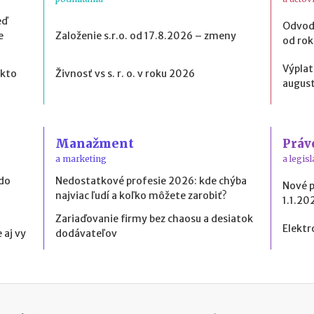
eď
Odvod
e
Založenie s.r.o. od 17.8.2026 – zmeny
od ro
Výplat
 kto
Živnosť vs s. r. o. v roku 2026
august
Manažment
Práv
a marketing
a legisl
 do
Nedostatkové profesie 2026: kde chýba
Nové 
najviac ľudí a koľko môžete zarobiť?
1.1.20
Zariaďovanie firmy bez chaosu a desiatok
Elektr
 aj vy
dodávateľov