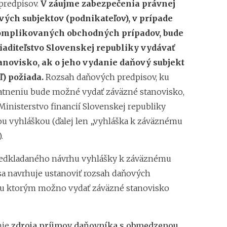
predpisov.
V záujme zabezpečenia právnej
Superodpočet nákl
vých subjektov (podnikateľov), v prípade
1.1.2018 na 100 %
omplikovaných obchodných prípadov, bude
Daňové tajomstvo 
Záväzné stanoviská
iaditeľstvo Slovenskej republiky vydávať
anovisko, ak o jeho vydanie daňový subjekt
ľ) požiada.
Rozsah daňových predpisov, ku
atneniu bude možné vydať záväzné stanovisko,
Ministerstvo financií Slovenskej republiky
u vyhláškou (ďalej len „vyhláška k záväznému
.
redkladaného návrhu vyhlášky k záväznému
sa navrhuje ustanoviť rozsah daňových
ku ktorým možno vydať záväzné stanovisko
nie
zdroja príjmov daňovníka s obmedzenou