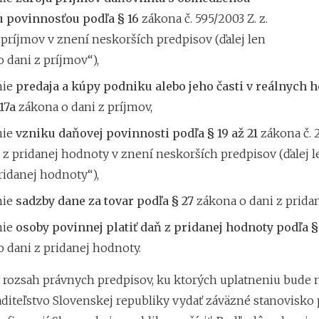
 povinnosťou podľa § 16
zákona č. 595/2003 Z. z.
 príjmov v znení neskorších predpisov (ďalej len
 dani z príjmov“),
nie
predaja a kúpy podniku alebo jeho časti v reálnych 
17a
zákona o dani z príjmov,
nie
vzniku daňovej povinnosti podľa § 19 až 21
zákona č. 
i z pridanej hodnoty v znení neskorších predpisov (ďalej 
ridanej hodnoty“),
nie
sadzby dane za tovar podľa § 27
zákona o dani z prida
nie
osoby povinnej platiť daň z pridanej hodnoty podľa § 
 dani z pridanej hodnoty.
rozsah právnych predpisov, ku ktorých uplatneniu bude 
aditeľstvo Slovenskej republiky vydať záväzné stanovisko 