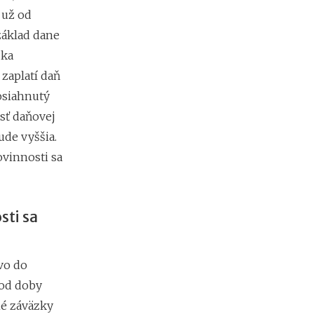
m
 už od
i
základ dane
e
n
ška
?
 zaplatí daň
dosiahnutý
Z
sť daňovej
a
ude vyššia.
r
vinnosti sa
i
a
ď
o
v
sti sa
a
n
i
vo do
e
f
 od doby
i
né záväzky
r