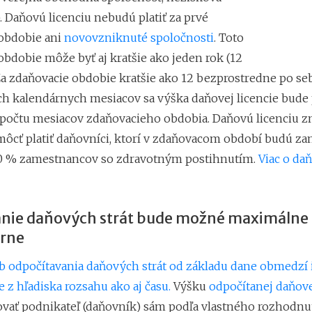
. Daňovú licenciu nebudú platiť za prvé
obdobie ani
novovzniknuté spoločnosti
. Toto
obdobie môže byť aj kratšie ako jeden rok (12
Za zdaňovacie obdobie kratšie ako 12 bezprostredne po se
ch kalendárnych mesiacov sa výška daňovej licencie bud
a počtu mesiacov zdaňovacieho obdobia. Daňovú licenciu z
ôcť platiť daňovníci, ktorí v zdaňovacom období budú za
0 % zamestnancov so zdravotným postihnutím.
Viac o da
ie daňových strát bude možné maximálne 
rne
 odpočítavania daňových strát od základu dane obmedzí 
 z hľadiska rozsahu ako aj času.
Výšku
odpočítanej daňove
vať podnikateľ (daňovník) sám podľa vlastného rozhodnuti