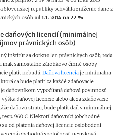
dane z príjmov z 19 % na 23 % od roku 2013
Superodpočet nákl
a Slovenskej republiky schválila zníženie dane z
1.1.2018 na 100 %
vnických osôb
od 1.1. 2014 na 22 %
.
Daňové tajomstvo 
Záväzné stanoviská
e daňových licencií (minimálnej
ríjmov právnických osôb)
ý inštitút sa dotkne len právnických osôb, teda
 a inak samostatne zárobkovo činné osoby
cie platiť nebudú.
Daňová licencia
je minimálna
ktorá sa bude platiť za každé zdaňovacie
 je daňovníkom vypočítaná daňová povinnosť
e výška daňovej licencie alebo ak za zdaňovacie
áže daňovú stratu, bude platiť daň v minimálnej
, resp. 960 €. Niektorí daňovníci (obchodné
 sú od platenia daňovej licencie oslobodení
. verejná obchodná spoločnosť, nezisková