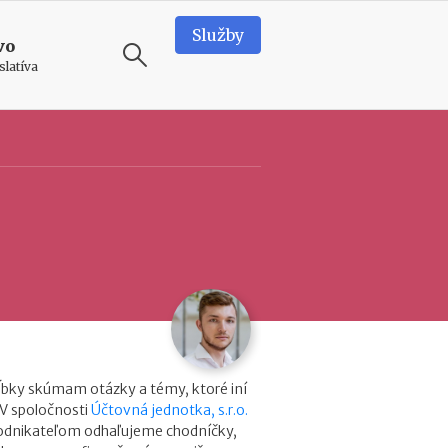
Služby
vo
slatíva
ODPORÚČAME
N
o
v
é
p
o
d
m
i
e
n
ĺbky skúmam otázky a témy, ktoré iní
k
 V spoločnosti
Účtovná jednotka, s.r.o.
y
podnikateľom odhaľujeme chodníčky,
p