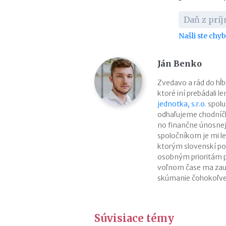
Daň z prí
Našli ste chy
Ján Benko
Zvedavo a rád do h
ktoré iní prebádali l
jednotka, s.r.o.
spolu
odhaľujeme chodníčk
no finančne únosne
spoločníkom je mi le
ktorým slovenskí pod
osobným prioritám p
voľnom čase ma zaují
skúmanie čohokoľve
Súvisiace témy