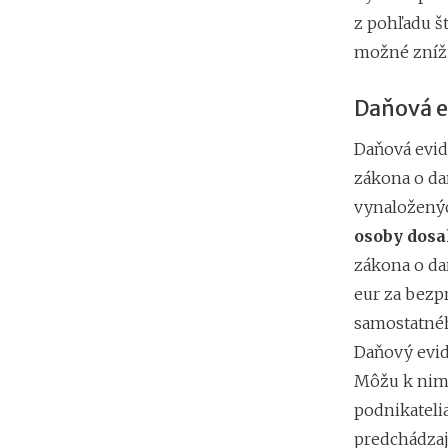
z pohľadu š
možné zníži
Daňová ev
Daňová evid
zákona o da
vynaložený
osoby dosa
zákona o da
eur za bezp
samostatnéh
Daňový evide
Môžu k nim 
podnikatelia
predchádzaj