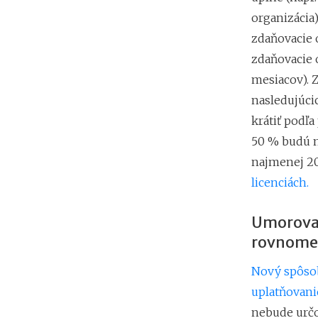
organizácia)
zdaňovacie 
zdaňovacie 
mesiacov). 
nasledujúci
krátiť podľ
50 % budú m
najmenej 2
licenciách.
Umorovan
rovnome
Nový spôsob
uplatňovanie
nebude určo