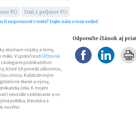
jmov PO
Daň z príjmov FO
bu či nepresnosť v texte? Dajte nám o tom vedieť.
Odporučte článok aj pri
ĺbky skúmam otázky a témy,
en málo. V spoločnosti
Účtovná
 s kolegami podnikateľom
y, ktoré ich povedú zákonnou,
jšou cestou. Každodenným
gislatívne dianie a výzvy,
nikatelia čelia. K mojim
atrí neustále vzdelávanie a vo
ma politika, literatúra a
k nového.