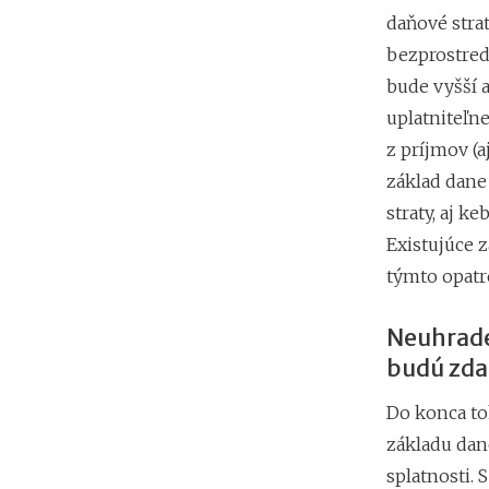
daňové stra
bezprostred
bude vyšší a
uplatniteľne
z príjmov (a
základ dane
straty, aj k
Existujúce 
týmto opat
Neuhraden
budú zda
Do konca to
základu dan
splatnosti.