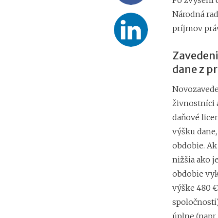
Po zvýšení 
Národná rad
príjmov prá
Zavedeni
dane z p
Novozaveden
živnostníci
daňové licen
výšku dane, 
obdobie. Ak
nižšia ako j
obdobie vyk
výške 480 €
spoločnosti)
úplne (napr