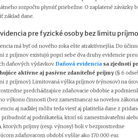
tátneho rozpočtu plynúť priebežne. O zaplatené záväzky b
ť základ dane.
idencia pre fyzické osoby bez limitu príjm
encia má byť od nového roka ešte atraktívnejšia. Do účinn
ni z príjmov existujú popri sebe dva druhy evidencie pre
ch daňových výdavkov.
Daňová evidencia
sa zjednotí p
hujúce aktívne aj pasívne zdaniteľné príjmy
(§ 6 odsek
ni z príjmov). Limitovaná výška príjmov (výnosov) na úro
rostredne predchádzajúce zdaňovacie obdobie a podmien
o výkonu činnosti (bez zamestnanca) sa novelou zákona 
nciu aj naďalej môžu teda viesť aj platitelia dane z pridan
pribudnúť aj podnikatelia, ktorí sú zamestnávateľmi alebo
, ktorých príjmy (resp. výnosy) boli v bezprostredne
úcom zdaňovacom období vyššie ako 170 000 eur.