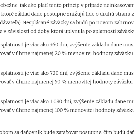
iebežne, tak ako platí tento princíp v prípade neinkasova
 ktoré základ dane postupne znižujú (ide o druhú stranu
odávateľa). Nesplácané záväzky sa budú po novom zahrnov
 v závislosti od doby, ktorá uplynula po splatnosti záväzku,
splatnosti je viac ako 360 dní, zvýšenie základu dane mus
vovať v úhrne najmenej 20 % menovitej hodnoty záväzku 
splatnosti je viac ako 720 dní, zvýšenie základu dane mus
vovať v úhrne najmenej 50 % menovitej hodnoty záväzku 
splatnosti je viac ako 1 080 dní, zvýšenie základu dane m
vovať v úhrne najmenej 100 % menovitej hodnoty záväzku
bom sa daňovník bude zaťažovať postupne, čím budú da