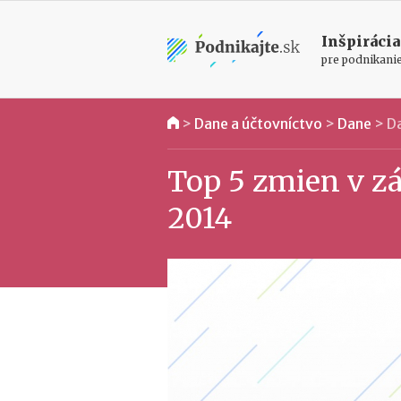
Inšpirácia
pre podnikani
>
Dane a účtovníctvo
>
Dane
>
Da
Top 5 zmien v zá
2014