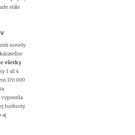
d
ude stále
á
v
a
t
ov
e
ľ
o
osti novely
v
ukázateľne
re všetky
y 1 až 4
vni 170 000
ka
vypustila.
ej hodnoty.
 aj