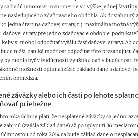
ty sa budú umorovať rovnomerne vo výške jednej štvrtiny
ne nasledujúceho zdaňovacieho obdobia. Ak dosiahnutý 
ko jedna štvrtina daňovej straty, t. j. maximálna možná vý
j daňovej straty pre jedno zdaňovacie obdobie, podnikateľ
j keby si mohol odpočítať vyššiu časť daňovej straty). Ak 
 bude nižší, zaniká možnosť odpočítať túto presahujúcu ča
eby by mohla byť v budúcnosti využitá a daň v budúcnosti b
zákonné možnosti optimalizácie základu dane a daňovej po
rením obmedzia.
é záväzky alebo ich časti po lehote splatno
ňovať priebežne
hto roka účinne platí, že nesplatené záväzky sa jednorazo
e zahrnú (zvýšia základ dane) až po uplynutí 36 mesiacov
 S účinnosťou od roka 2014 sa bude základ dane o nespláca