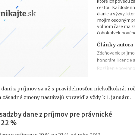
ktoré ich povedú 
cestou. Každodenn
dianie a výzvy, kto
mojim osobným prio
voľnom čase ma zau
čohokoľvek novéh
Články autora
Zdaňovanie príjmo
honoráre, licencie 
Rozšírenie povinno
zmeny v zábezpeke
Zdaňovanie príleži
 dani z príjmov sa už s pravidelnosťou niekoľkokrát ro
Zdaňovanie pri pres
 zásadné zmeny nastávajú spravidla vždy k 1. januáru.
2018
Trojstranný obchod
 sadzby dane z príjmov pre právnické
Daňový bonus na h
 22 %
„Patent Box“ prine
príjmov