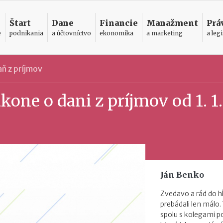
Štart
Dane
Financie
Manažment
Prá
e
podnikania
a účtovníctvo
ekonomika
a marketing
a legi
ň z príjmov
kone o dani z príjmov od 1. 1.
Ján Benko
Zvedavo a rád do h
prebádali len málo.
spolu s kolegami 