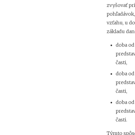
zvyšovať pr
pohľadávok,
vzťahu, u d
základu dane
doba od 
predsta
časti,
doba od 
predsta
časti,
doba od 
predsta
časti.
Týmto spôso