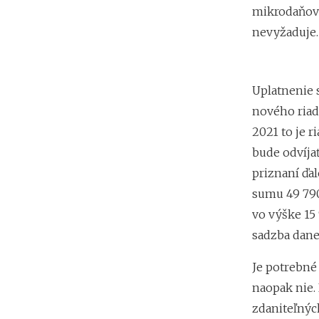
mikrodaňovn
nevyžaduje.
Uplatnenie 
nového riad
2021 to je r
bude odvíja
priznaní ďa
sumu 49 790
vo výške 15 
sadzba dane
Je potrebné
naopak nie.
zdaniteľnýc