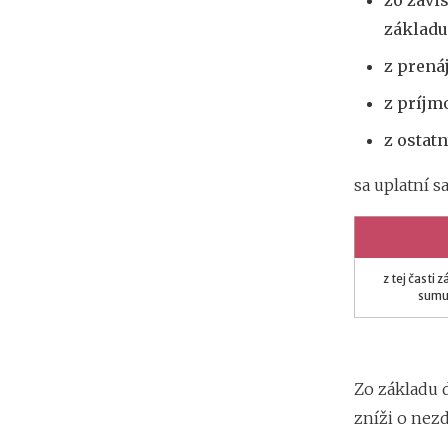
zo závis
základu
z prená
z príjm
z ostat
sa uplatní 
z tej časti
sumu 
Zo základu 
zníži o nezd