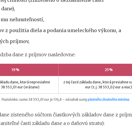
lej činnosti (zníženého o nezdaniteľné časti
 dane),
jmu nehnuteľností,
ov z použitia diela a podania umeleckého výkonu, a
ných príjmov,
sadzba dane z príjmov nasledovne:
19%
25%
 základu dane, ktorá nepresiahne
z tej časti základu dane, ktorá presiahne 
38 553,01 eur (vrátane)
eur (t. j. 38 553,02 eur a viac)
Poznámka: suma 38 553,01 eur je 176,8 – násobok sumy
platného životného minima
.
dane zisteného súčtom čiastkových základov dane z príjm
aniteľné časti základu dane a o daňovú stratu):