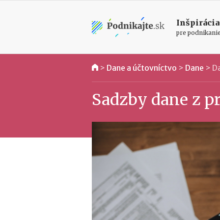
Inšpirácia
pre podnikani
>
Dane a účtovníctvo
>
Dane
>
Da
Sadzby dane z p