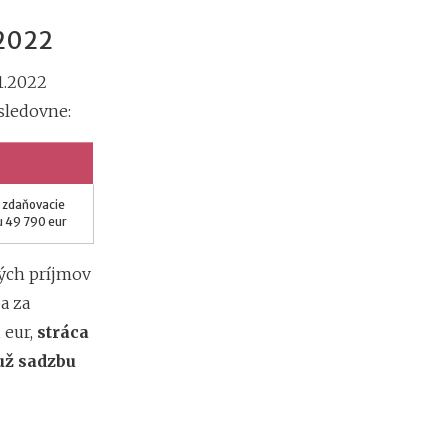
d
á
 2022
v
a
1.2022
t
e
sledovne:
ľ
o
v
a zdaňovacie
u 49 790 eur
ných príjmov
a za
 eur,
stráca
už sadzbu