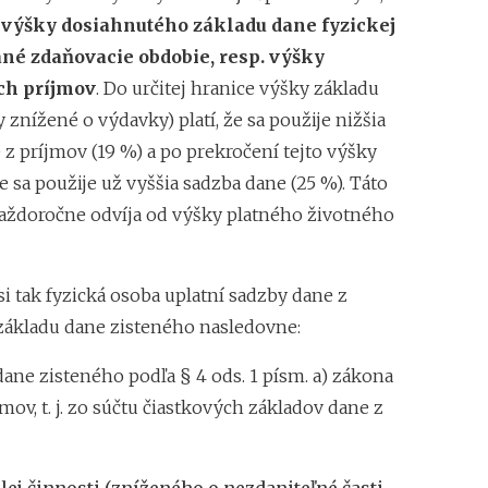
 výšky dosiahnutého základu dane fyzickej
ané zdaňovacie obdobie, resp. výšky
ch príjmov
. Do určitej hranice výšky základu
 znížené o výdavky) platí, že sa použije nižšia
z príjmov (19 %) a po prekročení tejto výšky
 sa použije už vyššia sadzba dane (25 %). Táto
každoročne odvíja od výšky platného životného
si tak fyzická osoba uplatní sadzby dane z
základu dane zisteného nasledovne:
ane zisteného podľa § 4 ods. 1 písm. a) zákona
jmov, t. j. zo súčtu čiastkových základov dane z