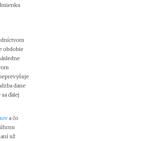
odmienku
redníctvom
e obdobie
následne
ovom
 neprevyšuje
sadzba dane
 sa ďalej
mov
a čo
 úhrnu
naní už