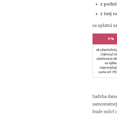
z podnik
z inej s
sa uplatní 
15%
ak zdaniteľné 
(výnosy) sú
zdaňovacie o
vo výške
neprevyšuj
sumu 49 790
Sadzba dane
samostatnej
bude môcť u