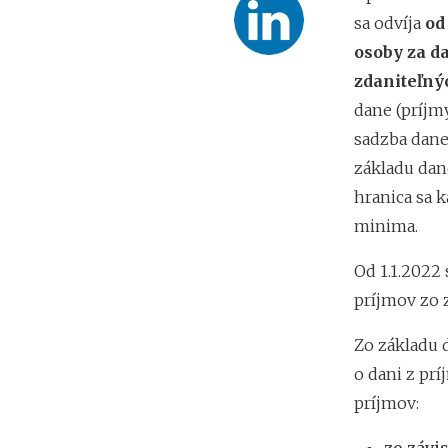
sa odvíja
od
osoby za d
zdaniteľný
dane (príjmy
sadzba dane 
základu dane
hranica sa 
minima.
Od 1.1.2022 
príjmov zo 
Zo základu d
o dani z prí
príjmov: