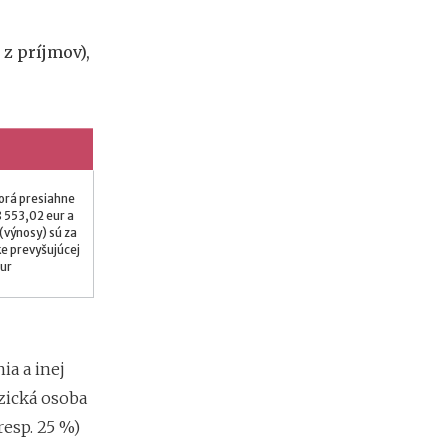
m
i
 z príjmov),
e
n
?
Z
a
torá presiahne
r
8 553,02 eur a
i
 (výnosy) sú za
a
e prevyšujúcej
ď
ur
o
v
a
n
i
ia a inej
e
zická osoba
f
i
resp. 25 %)
r