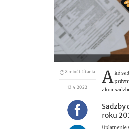
A
8 minút čítania
ké sad
právni
13.4.2022
akou sadzbo
Sadzby d
roku 20
Uplatnenie 