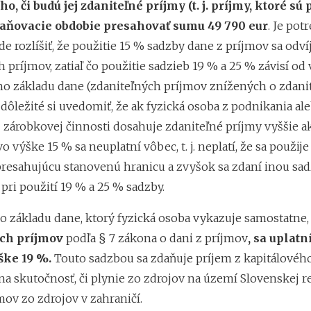
oho, či budú jej zdaniteľné príjmy (t. j. príjmy, ktoré 
daňovacie obdobie presahovať sumu 49 790 eur
. Je pot
e rozlíšiť, že použitie 15 % sadzby dane z príjmov sa odví
 príjmov, zatiaľ čo použitie sadzieb 19 % a 25 % závisí od
o základu dane (zdaniteľných príjmov znížených o zdani
 dôležité si uvedomiť, že ak fyzická osoba z podnikania ale
 zárobkovej činnosti dosahuje zdaniteľné príjmy vyššie a
vo výške 15 % sa neuplatní vôbec, t. j. neplatí, že sa použije
resahujúcu stanovenú hranicu a zvyšok sa zdaní inou sad
 pri použití 19 % a 25 % sadzby.
o základu dane, ktorý fyzická osoba vykazuje samostatne
ých príjmov
podľa § 7 zákona o dani z príjmov
, sa uplatn
ške 19 %.
Touto sadzbou sa zdaňuje príjem z kapitálovéh
na skutočnosť, či plynie zo zdrojov na území Slovenskej r
mov zo zdrojov v zahraničí.