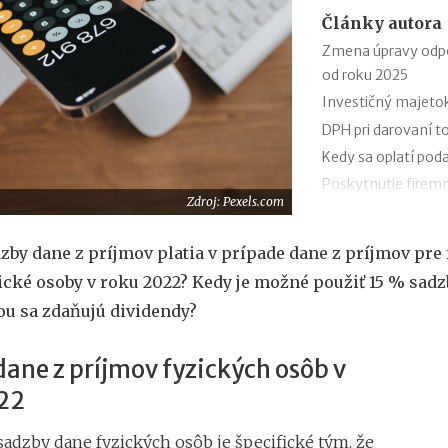
Články autora
Zmena úpravy odpo
od roku 2025
Investičný majeto
DPH pri darovaní t
Kedy sa oplatí pod
Poskytnutie firem
Zdroj: Pexels.com
súkromné účely od 
Oslobodenie zames
zby dane z príjmov platia v prípade dane z príjmov pre 
roku 2024
cké osoby v roku 2022? Kedy je možné použiť 15 % sadz
Registrácia pre DP
u sa zdaňujú dividendy?
Rekreačné poukazy
Predaj obchodného
ane z príjmov fyzických osôb v
2024
Bezpečný prístav 
22
sadzby dane fyzických osôb je špecifické tým, že