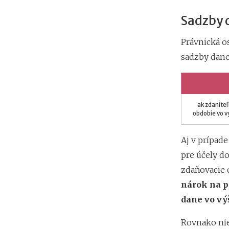
Sadzby 
Právnická o
sadzby dane
ak zdaniteľ
obdobie vo v
Aj v prípad
pre účely do
zdaňovacie 
nárok na p
dane vo vý
Rovnako nie