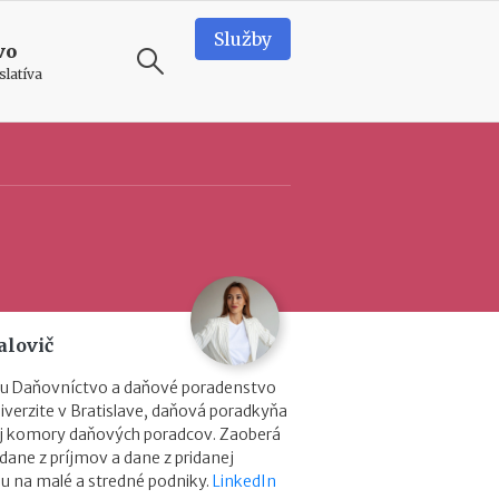
Služby
vo
slatíva
ODPORÚČAME
N
o
v
é
p
o
d
alovič
m
i
u Daňovníctvo a daňové poradenstvo
e
verzite v Bratislave, daňová poradkyňa
n
ej komory daňových poradcov. Zaoberá
k
dane z príjmov a dane z pridanej
y
ou na malé a stredné podniky.
LinkedIn
p