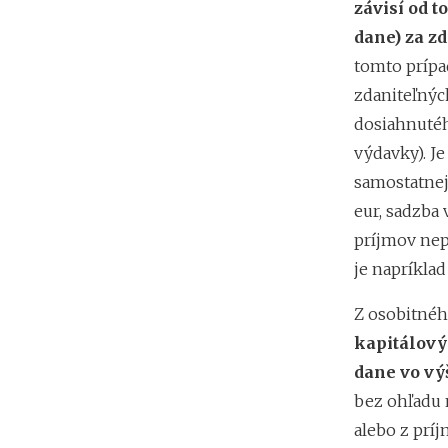
závisí od t
dane) za z
tomto prípad
zdaniteľných
dosiahnutéh
výdavky). Je
samostatnej
eur, sadzba 
príjmov nep
je napríklad
Z osobitnéh
kapitálov
dane vo vý
bez ohľadu 
alebo z príj