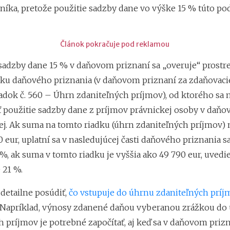
íka, pretože použitie sadzby dane vo výške 15 % túto p
Článok pokračuje pod reklamou
sadzby dane 15 % v daňovom priznaní sa „overuje“ prost
ku daňového priznania (v daňovom priznaní za zdaňovaci
iadok č. 560 – Úhrn zdaniteľných príjmov), od ktorého sa 
ť použitie sadzby dane z príjmov právnickej osoby v daň
lej. Ak suma na tomto riadku (úhrn zdaniteľných príjmov)
 eur, uplatní sa v nasledujúcej časti daňového priznania 
%, ak suma v tomto riadku je vyššia ako 49 790 eur, uvedie
 21 %.
 detailne posúdiť,
čo vstupuje do úhrnu zdaniteľných príj
 Napríklad, výnosy zdanené daňou vyberanou zrážkou do
h príjmov je potrebné započítať, aj keď sa v daňovom priz