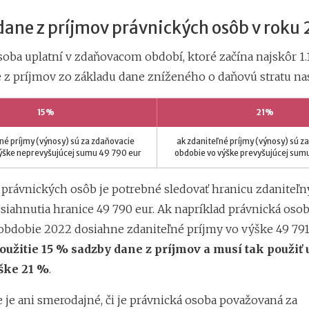
dane z príjmov právnických osôb v roku
soba uplatní v zdaňovacom období, ktoré začína najskôr 1.
 z príjmov zo základu dane zníženého o daňovú stratu na
15%
21%
né príjmy (výnosy) sú za zdaňovacie
ak zdaniteľné príjmy (výnosy) sú z
ýške neprevyšujúcej sumu 49 790 eur
obdobie vo výške prevyšujúcej sum
e právnických osôb je potrebné sledovať hranicu zdaniteľ
siahnutia hranice 49 790 eur. Ak napríklad právnická osob
obdobie 2022 dosiahne zdaniteľné príjmy vo výške 49 791
oužitie 15 % sadzby dane z príjmov a musí tak použiť 
ške 21 %
.
 je ani smerodajné, či je právnická osoba považovaná za