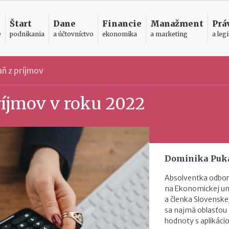
Štart
Dane
Financie
Manažment
Prá
e
podnikania
a účtovníctvo
ekonomika
a marketing
a legi
ň z príjmov
ríjmov v roku 2022
Dominika Puk
Absolventka odbor
na Ekonomickej uni
a členka Slovensk
sa najmä oblasťou 
hodnoty s aplikáci