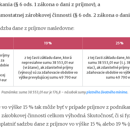
ania (§ 6 ods. 1 zákona o dani z príjmov), a
amostatnej zárobkovej činnosti (§ 6 ods. 2 zákona o dani
sadzba dane z príjmov nasledovne:
19%
25%
príjmy
z tej časti základu dane, ktorá
z tej časti základu dane, k
 za
nepresiahne sumu 38 553,01 eur
sumu 38 553,01 eur (t. j. 3
bdobie
(vrátane), ak zdaniteľné príjmy
viac), ak zdaniteľné príjmy
(výnosy) sú za zdaňovacie obdobie vo
zdaňovacie obdobie vo výšk
úcej
výške prevyšujúcej sumu 49 790 eur
sumu 49 790 e
 eur
Poznámka: suma 38 553,01 eur je 176,8 – násobok sumy
platného životného minima
.
 vo výške 15 % tak môže byť v prípade príjmov z podnikan
 zárobkovej činnosti celkom výhodná. Skutočnosť, či si fy
platniť sadzbu dane z príjmov vo výške 15 %, alebo 19 % (