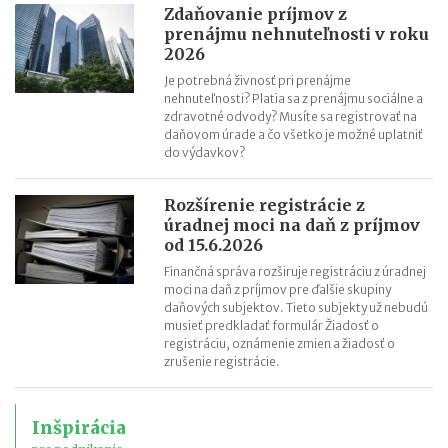
Zdaňovanie príjmov z
prenájmu nehnuteľnosti v roku
2026
Je potrebná živnosť pri prenájme
nehnuteľnosti? Platia sa z prenájmu sociálne a
zdravotné odvody? Musíte sa registrovať na
daňovom úrade a čo všetko je možné uplatniť
do výdavkov?
Rozšírenie registrácie z
úradnej moci na daň z príjmov
od 15.6.2026
Finančná správa rozširuje registráciu z úradnej
moci na daň z príjmov pre ďalšie skupiny
daňových subjektov. Tieto subjekty už nebudú
musieť predkladať formulár Žiadosť o
registráciu, oznámenie zmien a žiadosť o
zrušenie registrácie.
Inšpirácia