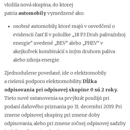
vložila nová skupina, do ktorej
patria
automobily
vymedzené ako:
osobné automobily, ktoré majú v osvedčení o
evidencii časť II v položke „18 P.3 Druh paliva/zdroj
energie“ uvedené „BEV“ alebo „PHEV“ v
akejkoľvek kombinácií s iným druhom paliva
alebo zdroja energie.
Zjednodušene povedané, ide o elektromobily
a cielenú podporu elektromobility.
Dĺžka
odpisovania pri odpisovej skupine 0 sú 2 roky.
Tieto nové ustanovenia
sa prvýkrát použijú pri
podaní daňového priznania po 31. decembri 2019. Pri
zmene odpisovej skupiny, pri zmene doby
odpisovania, alebo pri zmene ročnej odpisovej sadzby