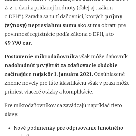
Z. z. o dani z pridanej hodnoty (ďalej aj „zákon
o DPH“). Zaradia sa tu tí daňovníci, ktorých
príjmy
(výnosy) nepresiahnu sumu
ako suma obratu pre
povinnosť registrácie podľa zákona o DPH, a to
49 790 eur.
Postavenie mikrodaňovníka
však môže daňovník
nadobudnúť prvýkrát
za zdaňovacie obdobie
začínajúce najskôr 1. januára 2021.
Odsúhlasené
znenie novely pre túto klasifikáciu však v praxi môže
priniesť viaceré otázky a komplikácie.
Pre mikrodaňovníkov sa zavádzajú napríklad tieto
úľavy:
Nové podmienky pre odpisovanie hmotného