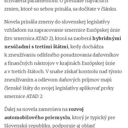
schválená parlamentom. O prehľade najväčších
zmien, ktoré so sebou prináša, sa dočítate v článku.
Novela prináša zmeny do slovenskej legislatívy
vzhľadom na zapracovanie smernice Európskej únie
(tzv. smernica ATAD 2), ktorá sa zaoberá
hybridnými
nesúladmi s tretími štátmi
, kedy dochádza
k zneužívaniu odlišného posudzovania daňovníkov
a finančných nástrojov v krajinách Európskej únie
a v tretích štátoch. V snahe získať kontrolu nad týmto
zneužívaním a odlevom daňových príjmov majú
členské štáty do svojej legislatívy aplikovať prvky
smernice ATAD 2.
Ďalej sa novela zameriava na
rozvoj
automobilového priemyslu
, ktorý je typický pre
Slovenskú republiku, podporuje aj oblasť