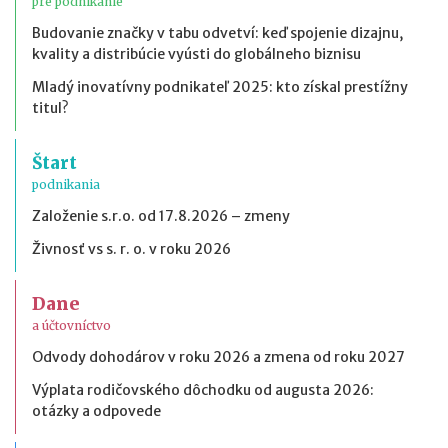
pre podnikanie
Budovanie značky v tabu odvetví: keď spojenie dizajnu,
kvality a distribúcie vyústi do globálneho biznisu
Mladý inovatívny podnikateľ 2025: kto získal prestížny
titul?
Štart
podnikania
Založenie s.r.o. od 17.8.2026 – zmeny
Živnosť vs s. r. o. v roku 2026
Dane
a účtovníctvo
Odvody dohodárov v roku 2026 a zmena od roku 2027
Výplata rodičovského dôchodku od augusta 2026:
otázky a odpovede