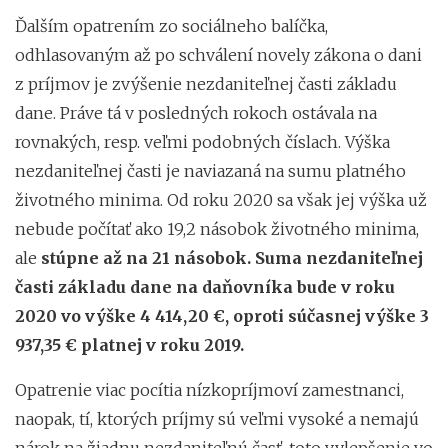
Ďalším opatrením zo sociálneho balíčka,
odhlasovaným až po schválení novely zákona o dani
z príjmov je zvýšenie nezdaniteľnej časti základu
dane. Práve tá v posledných rokoch ostávala na
rovnakých, resp. veľmi podobných číslach. Výška
nezdaniteľnej časti je naviazaná na sumu platného
životného minima. Od roku 2020 sa však jej výška už
nebude počítať ako 19,2 násobok životného minima,
ale
stúpne až na 21 násobok. Suma nezdaniteľnej
časti základu dane na daňovníka bude v roku
2020 vo výške 4 414,20 €, oproti súčasnej výške 3
937,35 € platnej v roku 2019.
Opatrenie viac pocítia nízkopríjmoví zamestnanci,
naopak, tí, ktorých príjmy sú veľmi vysoké a nemajú
nárok na žiadnu nezdaniteľnú časť, toto vylepšenie vo