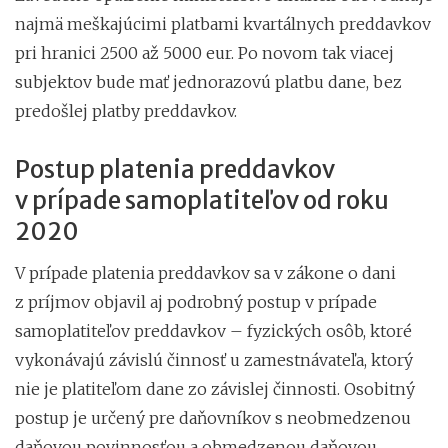
najmä meškajúcimi platbami kvartálnych preddavkov
pri hranici 2500 až 5000 eur. Po novom tak viacej
subjektov bude mať jednorazovú platbu dane, bez
predošlej platby preddavkov.
Postup platenia preddavkov
v prípade samoplatiteľov od roku
2020
V prípade platenia preddavkov sa v zákone o dani
z príjmov objavil aj podrobný postup v prípade
samoplatiteľov preddavkov – fyzických osôb, ktoré
vykonávajú závislú činnosť u zamestnávateľa, ktorý
nie je platiteľom dane zo závislej činnosti. Osobitný
postup je určený pre daňovníkov s neobmedzenou
daňovou povinnosťou a obmedzenou daňovou