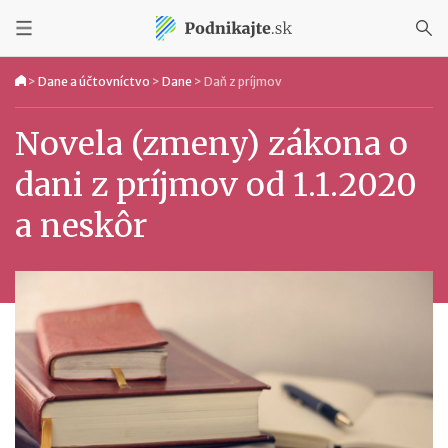
>
Dane a účtovníctvo
>
Dane
>
Daň z príjmov
Novela (zmeny) zákona o
dani z príjmov od 1.1.2020
a neskôr