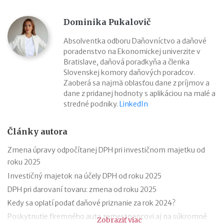
Dominika Pukalovič
Absolventka odboru Daňovníctvo a daňové
poradenstvo na Ekonomickej univerzite v
Bratislave, daňová poradkyňa a členka
Slovenskej komory daňových poradcov.
Zaoberá sa najmä oblasťou dane z príjmov a
dane z pridanej hodnoty s aplikáciou na malé a
stredné podniky.
LinkedIn
Články autora
Zmena úpravy odpočítanej DPH pri investičnom majetku od
roku 2025
Investičný majetok na účely DPH od roku 2025
DPH pri darovaní tovaru: zmena od roku 2025
Kedy sa oplatí podať daňové priznanie za rok 2024?
Poskytnutie firemného auta zamestnancovi aj na súkromné
Zobraziť viac