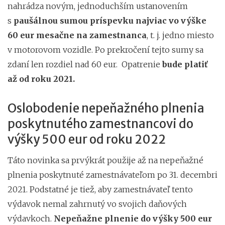
nahrádza novým, jednoduchším ustanovením
s
paušálnou sumou príspevku najviac vo výške
60 eur mesačne na zamestnanca
, t. j. jedno miesto
v motorovom vozidle. Po prekročení tejto sumy sa
zdaní len rozdiel nad 60 eur. Opatrenie
bude platiť
až od roku 2021.
Oslobodenie nepeňažného plnenia
poskytnutého zamestnancovi do
výšky 500 eur od roku 2022
Táto novinka sa prvýkrát použije až na nepeňažné
plnenia poskytnuté zamestnávateľom po 31. decembri
2021. Podstatné je tiež, aby zamestnávateľ tento
výdavok nemal zahrnutý vo svojich daňových
výdavkoch.
Nepeňažne plnenie do výšky 500 eur