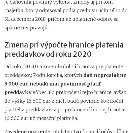
je daňovník povinný vykonať zmeny aj pri tom
majetku, ktorý odpisoval podľa predpisu účinného do
31. decembra 2018, pričom už uplatnené odpisy sa
spätne neupravujú.
Zmena pri výpočte hranice platenia
preddavkov od roku 2020
Od roku 2020 sa zmenila dolná hranica pre platenie
preddavkov. Podnikatelia, ktorých
daň nepresiahne
5 000 eur, nebudú mať povinnosť platiť
preddavky
vôbec. Po prekročení tejto hranice, avšak
do výšky 16 600 eur z nich budú povinne štvrťroční
platitelia preddavkov a po prekročení hornej hranice
16 600 eur už mesační platitelia.
Zavedené opatrenie ministerstvo financií odôvodňuje