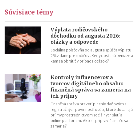
účely od 1.1.2025
Súvisiace témy
Oslobodenie zamestnaneckých akcií a podielov (ESOP) od roku
2024
Registrácia pre DPH od roku 2025
Výplata rodičovského
dôchodku od augusta 2026:
Rekreačné poukazy (príspevok) v roku 2024
otázky a odpovede
Predaj obchodného podielu oslobodený od dane od roku 2024
Sociálna poisťovňa od augusta spúšťa výplatu
Bezpečný prístav v transferovom oceňovaní od roku 2023
2 % z dane pre rodičov. Kedy dostanú peniaze a
kam sa obrátiť v prípade otázok?
Kontroly influencerov a
tvorcov digitálneho obsahu:
finančná správa sa zameria na
ich príjmy
Finančná správa preverí plnenie daňových a
registračných povinností osôb, ktoré dosahujú
príjmy prostredníctvom sociálnych sietí a
online platforiem. Ako sa pripraviť a na čo sa
zameria?