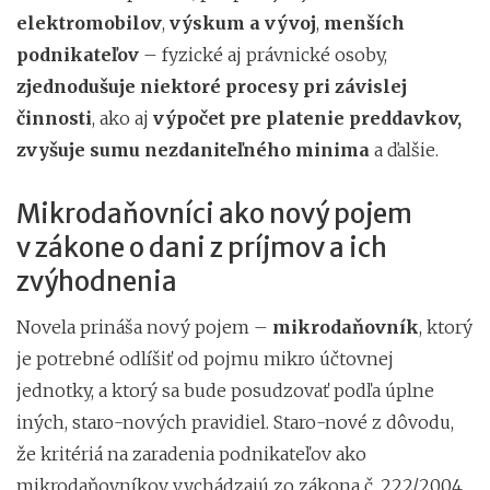
elektromobilov
,
výskum a vývoj
,
menších
podnikateľov
– fyzické aj právnické osoby,
zjednodušuje niektoré procesy pri závislej
činnosti
, ako aj
výpočet pre platenie preddavkov,
zvyšuje sumu nezdaniteľného minima
a ďalšie.
Mikrodaňovníci ako nový pojem
v zákone o dani z príjmov a ich
zvýhodnenia
Novela prináša nový pojem –
mikrodaňovník
, ktorý
je potrebné odlíšiť od pojmu mikro účtovnej
jednotky, a ktorý sa bude posudzovať podľa úplne
iných, staro-nových pravidiel. Staro-nové z dôvodu,
že kritériá na zaradenia podnikateľov ako
mikrodaňovníkov vychádzajú zo zákona č. 222/2004