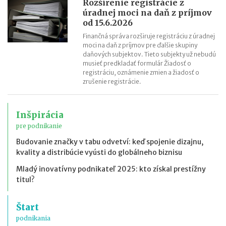
Rozšírenie registrácie z
úradnej moci na daň z príjmov
od 15.6.2026
Finančná správa rozširuje registráciu z úradnej
moci na daň z príjmov pre ďalšie skupiny
daňových subjektov. Tieto subjekty už nebudú
musieť predkladať formulár Žiadosť o
registráciu, oznámenie zmien a žiadosť o
zrušenie registrácie.
Inšpirácia
pre podnikanie
Budovanie značky v tabu odvetví: keď spojenie dizajnu,
kvality a distribúcie vyústi do globálneho biznisu
Mladý inovatívny podnikateľ 2025: kto získal prestížny
titul?
Štart
podnikania