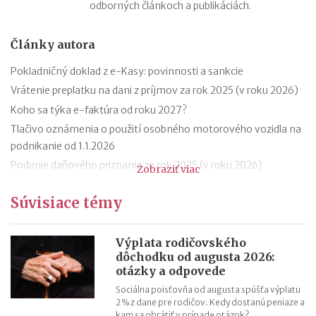
odborných článkoch a publikáciách.
Články autora
Pokladničný doklad z e-Kasy: povinnosti a sankcie
Vrátenie preplatku na dani z príjmov za rok 2025 (v roku 2026)
Koho sa týka e-faktúra od roku 2027?
Tlačivo oznámenia o použití osobného motorového vozidla na
podnikanie od 1.1.2026
Podanie daňového priznania za rok 2025 (v roku 2026)
Zobraziť viac
Zmeny v evidencii tržieb od roku 2026
Súvisiace témy
Stravné (diéty) od 1.12.2025
Zmeny v sociálnom poistení SZČO od 1.1.2026
Odvodová odpočítateľná položka z príjmu trénerov od 1.1.2026
Výplata rodičovského
dôchodku od augusta 2026:
11 mýtov o dôchodkoch
otázky a odpovede
Sociálna poisťovňa od augusta spúšťa výplatu
2 % z dane pre rodičov. Kedy dostanú peniaze a
kam sa obrátiť v prípade otázok?