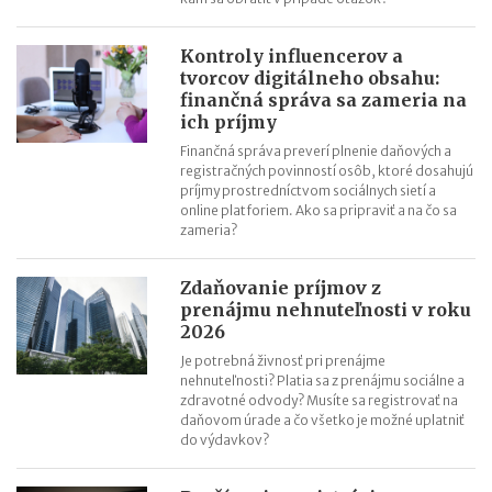
Kontroly influencerov a
tvorcov digitálneho obsahu:
finančná správa sa zameria na
ich príjmy
Finančná správa preverí plnenie daňových a
registračných povinností osôb, ktoré dosahujú
príjmy prostredníctvom sociálnych sietí a
online platforiem. Ako sa pripraviť a na čo sa
zameria?
Zdaňovanie príjmov z
prenájmu nehnuteľnosti v roku
2026
Je potrebná živnosť pri prenájme
nehnuteľnosti? Platia sa z prenájmu sociálne a
zdravotné odvody? Musíte sa registrovať na
daňovom úrade a čo všetko je možné uplatniť
do výdavkov?