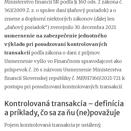
Ministerstvo financií SR podľa § 160 ods. 2 zákona č.
563/2009 Z. z. o správe daní (daňový poriadok) a o
zmene a doplnení niektorých zákonov (ďalej len
„daňový poriadok“) zverejnilo 30. decembra 2021
usmernenie na zabezpečenie jednotného
výkladu pri posudzovaní kontrolovaných
transakcií
podľa zákona o dani z príjmov.
Usmernenie vyšlo vo Finančnom spravodajcovi ako
príspevok č. 26 s názvom Usmernenie Ministerstva
financií Slovenskej republiky č. MF/017160/2021-721 k
postupu pri posudzovaní kontrolovaných transakcií.
Kontrolovaná transakcia – definícia
a príklady, čo sa za ňu (ne)považuje
Pojem kontrolovaná transakcia je ustálený,