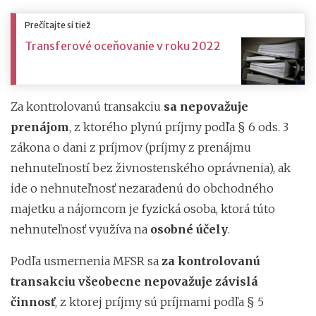
Prečítajte si tiež
Transferové oceňovanie v roku 2022
Za kontrolovanú transakciu
sa nepovažuje
prenájom
, z ktorého plynú príjmy podľa § 6 ods. 3
zákona o dani z príjmov (príjmy z prenájmu
nehnuteľností bez živnostenského oprávnenia), ak
ide o nehnuteľnosť nezaradenú do obchodného
majetku a nájomcom je fyzická osoba, ktorá túto
nehnuteľnosť využíva na
osobné účely
.
Podľa usmernenia MFSR sa
za kontrolovanú
transakciu všeobecne nepovažuje závislá
činnosť
, z ktorej príjmy sú príjmami podľa § 5