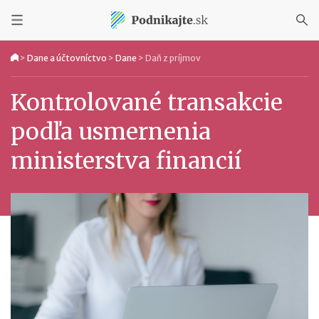
>
Dane a účtovníctvo
>
Dane
>
Daň z príjmov
Kontrolované transakcie
podľa usmernenia
ministerstva financií