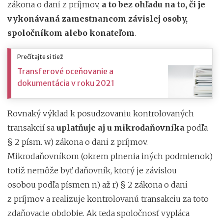
zákona o dani z príjmov,
a to bez ohľadu na to, či je
vykonávaná zamestnancom závislej osoby,
spoločníkom alebo konateľom
.
Prečítajte si tiež
Transferové oceňovanie a
dokumentácia v roku 2021
Rovnaký výklad k posudzovaniu kontrolovaných
transakcií sa
uplatňuje aj u mikrodaňovníka
podľa
§ 2 písm. w) zákona o dani z príjmov.
Mikrodaňovníkom (okrem plnenia iných podmienok)
totiž nemôže byť daňovník, ktorý je závislou
osobou podľa písmen n) až r) § 2 zákona o dani
z príjmov a realizuje kontrolovanú transakciu za toto
zdaňovacie obdobie. Ak teda spoločnosť vypláca