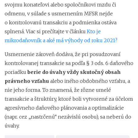
svojmu konateľovi alebo spoločníkovi mzdu či
odmenu, v súlade s usmernením MFSR nejde
o kontrolovanú transakciu a podmienka ostáva
splnená. Viac si prečítajte v článku
Kto je
mikrodaňovník a aké má výhody od roku 2021?
Usmernenie zároveň dodáva, že pri posudzovaní
kontrolovanej transakcie sa podľa § 3 ods. 6 daňového
poriadku
berie do úvahy vždy skutočný obsah
právneho vzťahu
alebo iného obdobného vzťahu, a
nie jeho forma. To znamená, že rôzne umelé
transakcie a štruktúry, ktoré boli vytvorené za účelom
agresívneho daňového plánovania a optimalizácie
(napr. cez „nastrčenú“ nezávislú osobu), sa neberú do
úvahy.