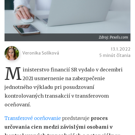
Zdroj: Pexels.com
13.1.2022
Veronika Solíková
5 minút čítania
M
inisterstvo financií SR vydalo v decembri
2021 usmernenie na zabezpečenie
jednotného výkladu pri posudzovaní
kontrolovaných transakcií v transferovom
oceňovaní.
Transferové oceňovanie
predstavuje
proces
určovania cien medzi závislými osobami v