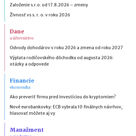
Založenie s.r.o. od 17.8.2026 – zmeny
Živnosť vs s. r. o. v roku 2026
Dane
a účtovníctvo
Odvody dohodárov v roku 2026 a zmena od roku 2027
Výplata rodičovského dôchodku od augusta 2026:
otázky a odpovede
Financie
ekonomika
Ako preveriť firmu pred investíciou do kryptomien?
Nové eurobankovky: ECB vybrala 10 finálnych návrhov,
hlasovať môžete aj vy
Manažment