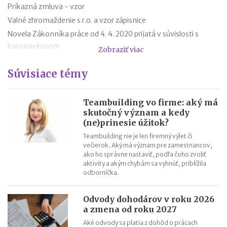
Príkazná zmluva - vzor
Valné zhromaždenie s.r.o. a vzor zápisnice
Novela Zákonníka práce od 4. 4. 2020 prijatá v súvislosti s
koronavírusom
Zobraziť viac
Zmluva o výpožičke - vzor
Súvisiace témy
Dohoda o skončení pracovného pomeru - vzor
Výpoveď z organizačných dôvodov
Zámenná zmluva a jej vzor
Teambuilding vo firme: aký má
skutočný význam a kedy
Zákon o mimoriadnych opatreniach v justícii v súvislosti so
(ne)prinesie úžitok?
šírením koronavírusu
Teambuilding nie je len firemný výlet či
večierok. Aký má význam pre zamestnancov,
ako ho správne nastaviť, podľa čoho zvoliť
aktivity a akým chybám sa vyhnúť, priblížila
odborníčka.
Odvody dohodárov v roku 2026
a zmena od roku 2027
Aké odvody sa platia z dohôd o prácach