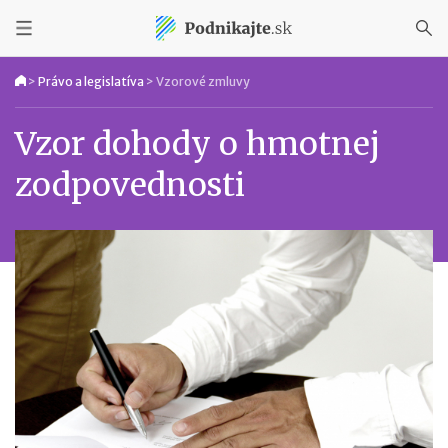
>
Právo a legislatíva
>
Vzorové zmluvy
Vzor dohody o hmotnej
zodpovednosti