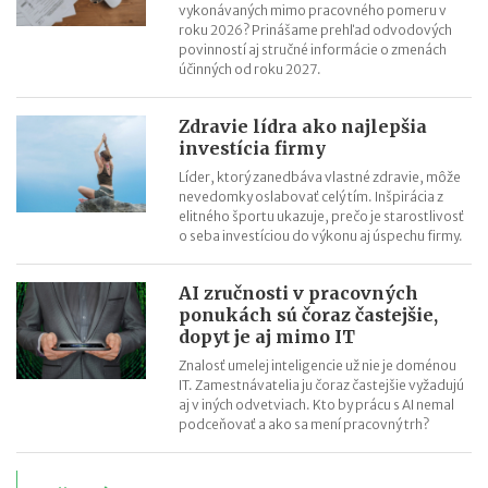
vykonávaných mimo pracovného pomeru v
roku 2026? Prinášame prehľad odvodových
povinností aj stručné informácie o zmenách
účinných od roku 2027.
Zdravie lídra ako najlepšia
investícia firmy
Líder, ktorý zanedbáva vlastné zdravie, môže
nevedomky oslabovať celý tím. Inšpirácia z
elitného športu ukazuje, prečo je starostlivosť
o seba investíciou do výkonu aj úspechu firmy.
AI zručnosti v pracovných
ponukách sú čoraz častejšie,
dopyt je aj mimo IT
Znalosť umelej inteligencie už nie je doménou
IT. Zamestnávatelia ju čoraz častejšie vyžadujú
aj v iných odvetviach. Kto by prácu s AI nemal
podceňovať a ako sa mení pracovný trh?