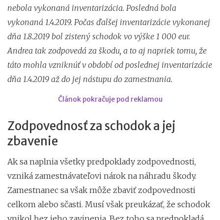
nebola vykonaná inventarizácia. Posledná bola
vykonaná 1.4.2019. Počas ďalšej inventarizácie vykonanej
dňa 1.8.2019 bol zistený schodok vo výške 1 000 eur.
Andrea tak zodpovedá za škodu, a to aj napriek tomu, že
táto mohla vzniknúť v období od poslednej inventarizácie
dňa 1.4.2019 až do jej nástupu do zamestnania.
Článok pokračuje pod reklamou
Zodpovednosť za schodok a jej
zbavenie
Ak sa naplnia všetky predpoklady zodpovednosti,
vzniká zamestnávateľovi nárok na náhradu škody.
Zamestnanec sa však môže zbaviť zodpovednosti
celkom alebo sčasti. Musí však preukázať, že schodok
vnikol bez jeho zavinenia. Bez toho sa predpokladá,