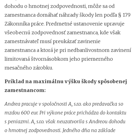
dohodu o hmotnej zodpovednosti, môže sa od
zamestnanca domáhať náhrady škody len podľa § 179
Zákonníka práce. Predmetné ustanovenie upravuje
všeobecnú zodpovednosť zamestnanca, kde však
zamestnávateľ musí preukázať zavinenie
zamestnanca a ktorá je pri nedbanlivostnom zavinení
limitovaná štvornásobkom jeho priemerného
mesačného zárobku.
Príklad na maximálnu výšku škody spôsobenej
zamestnancom:
Andrea pracuje v spoločnosti A, s.r.o. ako predavačka so
mzdou 600 eur. Pri výkone práce prichádza do kontaktu
s peniazmi. A, s.r.o. však neuzatvorila s Andreou dohodu
o hmotnej zodpovednosti. Jedného dňa na základe