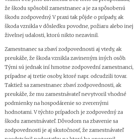
že škodu spôsobil zamestnanec a je za spôsobenú
škodu zodpovedný. V praxi tak pôjde o prípady, ak
škoda vznikla v dôsledku povodne, požiaru alebo inej
živelnej udalosti, ktorú nikto nezavinil.
Zamestnanec sa zbaví zodpovednosti aj vtedy, ak
preukáže, že škoda vznikla zavineným iných osôb.
Tými sú jednak iní hmotne zodpovední zamestnanci,
prípadne aj tretie osoby, ktoré napr. odcudzili tovar.
Taktiež sa zamestnanec zbaví zodpovednosti, ak
preukáže, že mu zamestnávateľ nevytvoril vhodné
podmienky na hospodárenie so zverenými
hodnotami. V týchto prípadoch je zodpovedný za
škodu zamestnávateľ. Dôvodom na zbavenie sa
zodpovednosti je aj skutočnosť, že zamestnávateľ
neodstránil nedostatky, na ktoré ho upozornil