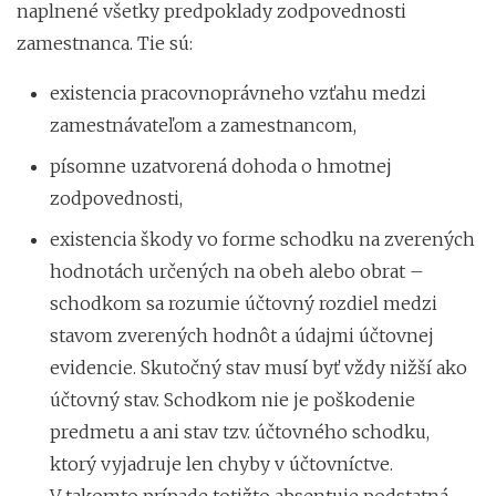
naplnené všetky predpoklady zodpovednosti
zamestnanca. Tie sú:
existencia pracovnoprávneho vzťahu medzi
zamestnávateľom a zamestnancom,
písomne uzatvorená dohoda o hmotnej
zodpovednosti,
existencia škody vo forme schodku na zverených
hodnotách určených na obeh alebo obrat –
schodkom sa rozumie účtovný rozdiel medzi
stavom zverených hodnôt a údajmi účtovnej
evidencie. Skutočný stav musí byť vždy nižší ako
účtovný stav. Schodkom nie je poškodenie
predmetu a ani stav tzv. účtovného schodku,
ktorý vyjadruje len chyby v účtovníctve.
V takomto prípade totižto absentuje podstatná