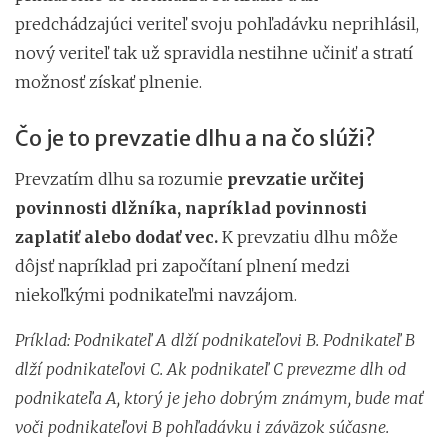
predchádzajúci veriteľ svoju pohľadávku neprihlásil,
nový veriteľ tak už spravidla nestihne učiniť a stratí
možnosť získať plnenie.
Čo je to prevzatie dlhu a na čo slúži?
Prevzatím dlhu sa rozumie
prevzatie určitej
povinnosti dlžníka, napríklad povinnosti
zaplatiť alebo dodať vec.
K prevzatiu dlhu môže
dôjsť napríklad pri započítaní plnení medzi
niekoľkými podnikateľmi navzájom.
Príklad: Podnikateľ A dlží podnikateľovi B. Podnikateľ B
dlží podnikateľovi C. Ak podnikateľ C prevezme dlh od
podnikateľa A, ktorý je jeho dobrým známym, bude mať
voči podnikateľovi B pohľadávku i záväzok súčasne.