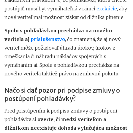
postúpiť, musí byť vymáhateľná v rámci
exekúcie
, aby
nový veriteľ mal možnosť získať od dlžníka plnenie.
Spolu s pohľadávkou prechádza na nového
veriteľa aj
príslušenstvo
, čo znamená, že aj nový
veriteľ môže požadovať úhradu úrokov, úrokov z
omeškania či náhradu nákladov spojených s
vymáhaním ai. Spolu s pohľadávkou prechádza na
nového veriteľa taktiež právo na zmluvnú pokutu.
Načo si dať pozor pri podpise zmluvy o
postúpení pohľadávky?
Pred pristúpením k podpisu zmluvy o postúpení
pohľadávky si
overte, či medzi veriteľom a
dlžníkom neexistuje dohoda vylučujúca možnosť