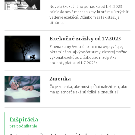
Novela Exekučného poriadku od 1. 4. 2023
priniesla nové mechanizmy, ktoré majú zrýchliť
vedenie exekúcií. Dlžníkom sa tak sťažuje
situácia.
Exekučné zrážky od 1.7.2023
Zmena sumy životného minima ovplyvňuje,
okrem iného, aj výpočet sumy, z ktorej možno
vykonať exekúciu zrážkou zo mzdy. Aké
hodnoty platia od 1.7.2023?
Zmenka
Čo je zmenka, aké musí spĺňať náležitosti, akú
má splatnosť a aké sú riziká jej zneužitia?
Inšpirácia
pre podnikanie