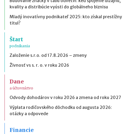
Budovanie značky v tabu odvetví: keď spojenie dizajnu,
kvality a distribúcie vyústi do globálneho biznisu
Mladý inovatívny podnikateľ 2025: kto získal prestížny
titul?
Štart
podnikania
Založenie s.r.o. od 17.8.2026 – zmeny
Živnosť vs s. r. o. v roku 2026
Dane
a účtovníctvo
Odvody dohodárov v roku 2026 a zmena od roku 2027
Výplata rodičovského dôchodku od augusta 2026:
otázky a odpovede
Financie