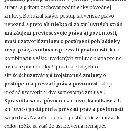
stranu a pritom zachovať podmienky pôvodnej
zmluvy. Bohužiaľ takýto postup slovenské právo
nepozná, a preto
ak niektorá zo zmluvných strán
má záujem previesť svoje práva aj povinnosti,
musí uzatvoriť zmluvu o postúpení pohľadávky,
resp. práv, a zmluvu o prevzatí povinností.
Ide o
kombináciu vyššie uvedených zmlúv a platia pre ne
rovnaké podmienky. V praxi sa v takýchto
situáciách
uzatvárajú trojstranné zmluvy o
postúpení a prevzatí práv a povinností
, ale je
možné uzatvoriť aj dve samostatné zmluvy
.
Spravidla sa na pôvodnú zmluvu iba odkáže a k
zmluve o postúpení a prevzatí práv a povinností
sa priloží.
Nakoľko nejde o postúpenie zmluvy ako
celku, môže sa stať, že ustanovenia nemajúce