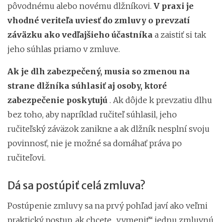
pôvodnému alebo novému dlžníkovi.
V praxi je
vhodné veriteľa uviesť do zmluvy o prevzatí
záväzku ako vedľajšieho účastníka
a zaistiť si tak
jeho súhlas priamo v zmluve.
Ak je dlh zabezpečený, musia so zmenou na
strane dlžníka súhlasiť aj osoby, ktoré
zabezpečenie poskytujú
. Ak dôjde k prevzatiu dlhu
bez toho, aby napríklad ručiteľ súhlasil, jeho
ručiteľský záväzok zanikne a ak dlžník nesplní svoju
povinnosť, nie je možné sa domáhať práva po
ručiteľovi.
Dá sa postúpiť celá zmluva?
Postúpenie zmluvy sa na prvý pohľad javí ako veľmi
praktický postup, ak chcete „vymeniť“ jednu zmluvnú