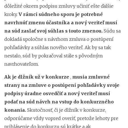
dôležité okrem podpisu zmluvy učiniť ešte ďalšie
kroky.
V rámci súdneho sporu je potrebné
navrhnúť zmenu účastníka a nový veriteľ musí
na súd zaslať svoj súhlas s touto zmenou.
Súdu sa
dokladá spoločne s návrhom zmluva o postúpení
pohľadávky a súhlas nového veriteľ. Ak by sa tak
nestalo, súd by pokračoval stále s pôvodným
navrhovateľom.
Ak je dlžník už v konkurze
,
musia zmluvné
strany na zmluve o postúpení pohľadávky svoje
podpisy úradne osvedčiť a nový veriteľ musí
podať na súd návrh na vstup do konkurzného
konania.
Skutočnosť, či je dlžník v konkurze,
odporúčame vždy vopred overiť, pretože lehoty pre
prihlásenie do konkurzu sú krátke a ak