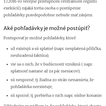
1.7.2016 vo verejne prístupnom centrálnom registri
exekúcií), nijaká tretia osoba o postúpenie
pohľadávky pravdepodobne nebude mať záujem.
Aké pohľadávky je možné postúpiť?
Postupovať je možné pohľadávky, ktoré:
už existujú a sú splatné (napr. nesplatená pôžička,
neuhradená faktúra);
vie sa o nich, že v budúcnosti vzniknú ( napr.
splatnosť nastane až za pár mesiacov);
sú nesporné, tj. žiadna zo strán nenamieta, že
pohľadávka neexistuje;
sú sporné, tj. prebieha o nich napr. súdne konanie.
Základným pravidlom je, že pohľadávka, ktorú chcete