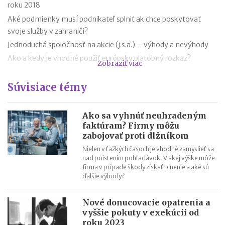
roku 2018
Aké podmienky musí podnikateľ splniť ak chce poskytovať
svoje služby v zahraničí?
Jednoduchá spoločnosť na akcie (j.s.a.) – výhody a nevýhody
Ako a kedy je vhodné použiť európsky platobný rozkaz?
Zobraziť viac
V centrálnom registri exekúcií si od 1. 7. 2016 môžete preveriť
dlžníkov
Súvisiace témy
Dohoda o skončení pracovného pomeru a odstupné v roku
2016
Ako sa vyhnúť neuhradeným
Môže podnikať trestne stíhaná alebo odsúdená osoba?
faktúram? Firmy môžu
zabojovať proti dlžníkom
Kto môže zastupovať zamestnancov a aké je jeho postavenie?
Nielen v ťažkých časoch je vhodné zamyslieť sa
Podnikanie popri zamestnaní
nad poistením pohľadávok. V akej výške môže
Aký je vzťah medzi podnikaním a bezpodielovým
firma v prípade škody získať plnenie a aké sú
spoluvlastníctvom manželov?
ďalšie výhody?
Nové donucovacie opatrenia a
vyššie pokuty v exekúcii od
roku 2023