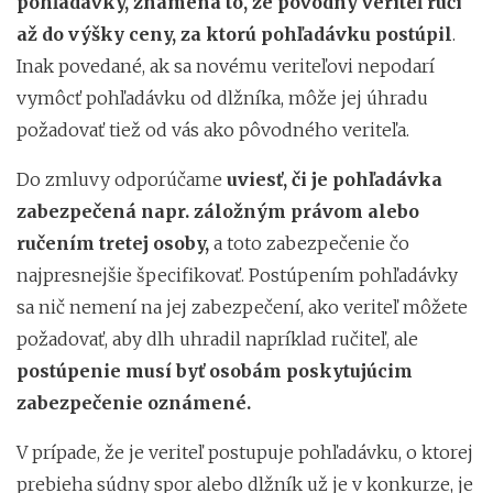
pohľadávky, znamená to, že pôvodný veriteľ ručí
až do výšky ceny, za ktorú pohľadávku postúpil
.
Inak povedané, ak sa novému veriteľovi nepodarí
vymôcť pohľadávku od dlžníka, môže jej úhradu
požadovať tiež od vás ako pôvodného veriteľa.
Do zmluvy odporúčame
uviesť, či je pohľadávka
zabezpečená napr. záložným právom alebo
ručením tretej osoby,
a toto zabezpečenie čo
najpresnejšie špecifikovať. Postúpením pohľadávky
sa nič nemení na jej zabezpečení, ako veriteľ môžete
požadovať, aby dlh uhradil napríklad ručiteľ, ale
postúpenie musí byť osobám poskytujúcim
zabezpečenie oznámené.
V prípade, že je veriteľ postupuje pohľadávku, o ktorej
prebieha súdny spor alebo dlžník už je v konkurze, je