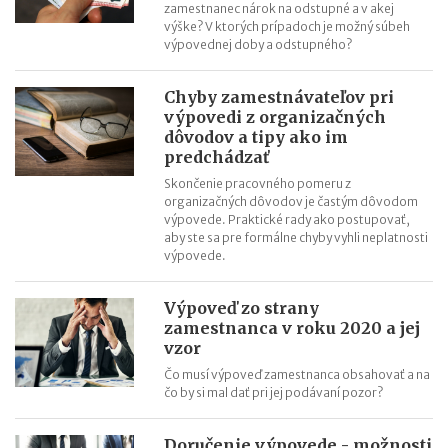
zamestnanec nárok na odstupné a v akej
výške? V ktorých prípadoch je možný súbeh
výpovednej doby a odstupného?
Chyby zamestnávateľov pri
výpovedi z organizačných
dôvodov a tipy ako im
predchádzať
Skončenie pracovného pomeru z
organizačných dôvodov je častým dôvodom
výpovede. Praktické rady ako postupovať,
aby ste sa pre formálne chyby vyhli neplatnosti
výpovede.
Výpoveď zo strany
zamestnanca v roku 2020 a jej
vzor
Čo musí výpoveď zamestnanca obsahovať a na
čo by si mal dať pri jej podávaní pozor?
Doručenie výpovede - možnosti