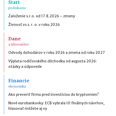
Štart
podnikania
Založenie s.r.o. od 17.8.2026 – zmeny
Živnosť vs s. r. o. v roku 2026
Dane
a účtovníctvo
Odvody dohodárov v roku 2026 a zmena od roku 2027
Výplata rodičovského dôchodku od augusta 2026:
otázky a odpovede
Financie
ekonomika
Ako preveriť firmu pred investíciou do kryptomien?
Nové eurobankovky: ECB vybrala 10 finálnych návrhov,
hlasovať môžete aj vy