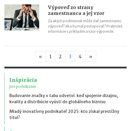
Výpoveď zo strany
zamestnanca a jej vzor
Za akých podmienok môže dať zamestnanec
výpoveď? Ako by mal postupovať? Praktické
informácie s príkladmi a vzor výpovede.
Predchádzajúca strana
Nasledujúca str
«
1
2
3
4
»
Inšpirácia
pre podnikanie
Budovanie značky v tabu odvetví: keď spojenie dizajnu,
kvality a distribúcie vyústi do globálneho biznisu
Mladý inovatívny podnikateľ 2025: kto získal prestížny
titul?