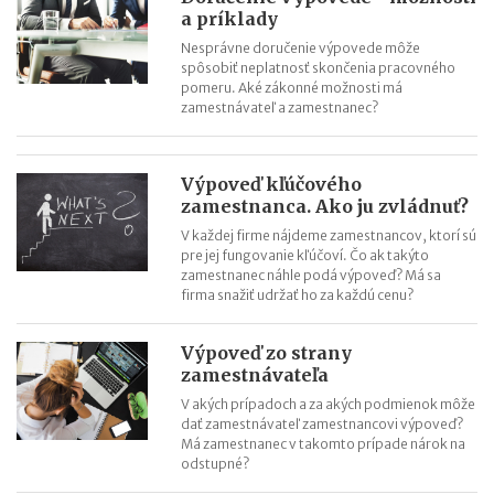
a príklady
Nesprávne doručenie výpovede môže
spôsobiť neplatnosť skončenia pracovného
pomeru. Aké zákonné možnosti má
zamestnávateľ a zamestnanec?
Výpoveď kľúčového
zamestnanca. Ako ju zvládnuť?
V každej firme nájdeme zamestnancov, ktorí sú
pre jej fungovanie kľúčoví. Čo ak takýto
zamestnanec náhle podá výpoveď? Má sa
firma snažiť udržať ho za každú cenu?
Výpoveď zo strany
zamestnávateľa
V akých prípadoch a za akých podmienok môže
dať zamestnávateľ zamestnancovi výpoveď?
Má zamestnanec v takomto prípade nárok na
odstupné?