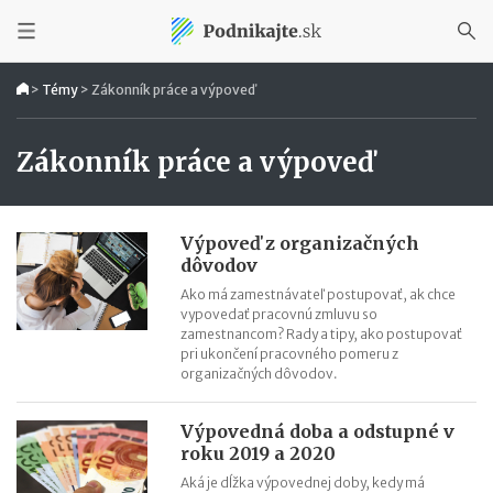
>
Témy
>
Zákonník práce a výpoveď
Zákonník práce a výpoveď
Výpoveď z organizačných
dôvodov
Ako má zamestnávateľ postupovať, ak chce
vypovedať pracovnú zmluvu so
zamestnancom? Rady a tipy, ako postupovať
pri ukončení pracovného pomeru z
organizačných dôvodov.
Výpovedná doba a odstupné v
roku 2019 a 2020
Aká je dĺžka výpovednej doby, kedy má