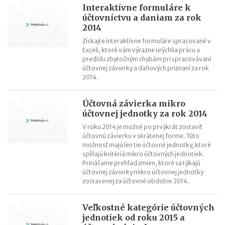
Interaktívne formuláre k
účtovníctvu a daniam za rok
2014
Získajte interaktívne formuláre spracované v
Exceli, ktoré vám výrazne urýchlia prácu a
predídu zbytočným chybám pri spracovávaní
účtovnej závierky a daňových priznaní za rok
2014.
Účtovná závierka mikro
účtovnej jednotky za rok 2014
V roku 2014 je možné po prvýkrát zostaviť
účtovnú závierku v skrátenej forme. Túto
možnosť majú len tie účtovné jednotky, ktoré
spĺňajú kritériá mikro účtovných jednotiek.
Prinášame prehľad zmien, ktoré sa týkajú
účtovnej závierky mikro účtovnej jednotky
zostavenej za účtovné obdobie 2014.
Veľkostné kategórie účtovných
jednotiek od roku 2015 a