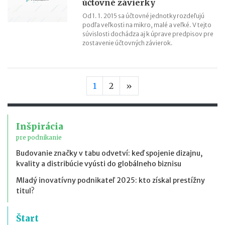
účtovné závierky
Od 1. 1. 2015 sa účtovné jednotky rozdeľujú
podľa veľkosti na mikro, malé a veľké. V tejto
súvislosti dochádza aj k úprave predpisov pre
zostavenie účtovných závierok.
Nasledujúca strana
1
2
»
Inšpirácia
pre podnikanie
Budovanie značky v tabu odvetví: keď spojenie dizajnu,
kvality a distribúcie vyústi do globálneho biznisu
Mladý inovatívny podnikateľ 2025: kto získal prestížny
titul?
Štart