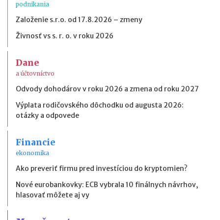
podnikania
Založenie s.r.o. od 17.8.2026 – zmeny
Živnosť vs s. r. o. v roku 2026
Dane
a účtovníctvo
Odvody dohodárov v roku 2026 a zmena od roku 2027
Výplata rodičovského dôchodku od augusta 2026:
otázky a odpovede
Financie
ekonomika
Ako preveriť firmu pred investíciou do kryptomien?
Nové eurobankovky: ECB vybrala 10 finálnych návrhov,
hlasovať môžete aj vy