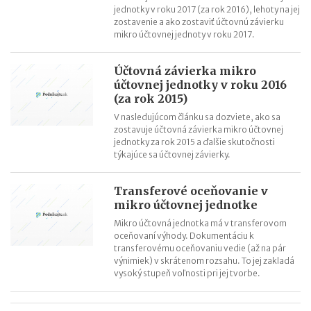
jednotky v roku 2017 (za rok 2016), lehoty na jej
zostavenie a ako zostaviť účtovnú závierku
mikro účtovnej jednoty v roku 2017.
Účtovná závierka mikro
účtovnej jednotky v roku 2016
(za rok 2015)
V nasledujúcom článku sa dozviete, ako sa
zostavuje účtovná závierka mikro účtovnej
jednotky za rok 2015 a ďalšie skutočnosti
týkajúce sa účtovnej závierky.
Transferové oceňovanie v
mikro účtovnej jednotke
Mikro účtovná jednotka má v transferovom
oceňovaní výhody. Dokumentáciu k
transferovému oceňovaniu vedie (až na pár
výnimiek) v skrátenom rozsahu. To jej zakladá
vysoký stupeň voľnosti pri jej tvorbe.