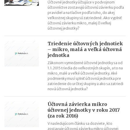
Účtovné jednotky účtujúce v podvojnom
účtovníctve zostavujú účtovnú závierku podľa
pravidiel a na tlačive podľa toho, do akej
veľkostnej skupiny sú zatriedené. Ako vyplniť
účtovnú závierku mikro, malej či veľkej
účtovnej jednotky?
Triedenie účtovných jednotiek
– mikro, malá a veľká účtovná
jednotka
Zákonom vymedzené účtovné jednotky sa od
1.1.2015 triedia do veľkostných skupín, a to na
mikro, malé a veľké účtovné jednotky. Aké
podmienky musí splniť účtovná jednotka pre
zatriedenie do určitej skupiny a ako sa zatriedi
nová účtovná jednotka?
Účtovná závierka mikro
účtovnej jednotky v roku 2017
(za rok 2016)
V nasledujúcom článku sa dozviete, kto
zostavuje účtovnú závierku mikro účtovnej