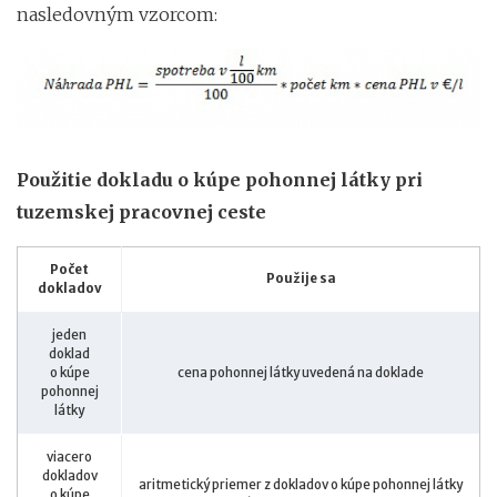
nasledovným vzorcom:
Použitie dokladu o kúpe pohonnej látky pri
tuzemskej pracovnej ceste
Počet
Použije sa
dokladov
jeden
doklad
o kúpe
cena pohonnej látky uvedená na doklade
pohonnej
látky
viacero
dokladov
aritmetický priemer z dokladov o kúpe pohonnej látky
o kúpe