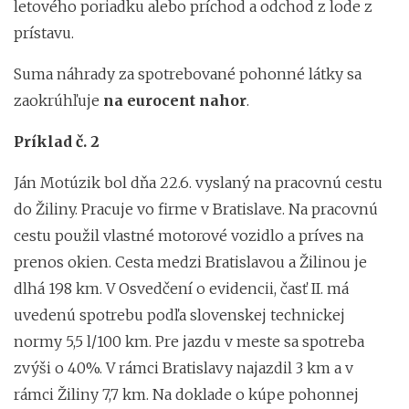
letového poriadku alebo príchod a odchod z lode z
prístavu.
Suma náhrady za spotrebované pohonné látky sa
zaokrúhľuje
na eurocent nahor
.
Príklad č. 2
Ján Motúzik bol dňa 22.6. vyslaný na pracovnú cestu
do Žiliny. Pracuje vo firme v Bratislave. Na pracovnú
cestu použil vlastné motorové vozidlo a príves na
prenos okien. Cesta medzi Bratislavou a Žilinou je
dlhá 198 km. V Osvedčení o evidencii, časť II. má
uvedenú spotrebu podľa slovenskej technickej
normy 5,5 l/100 km. Pre jazdu v meste sa spotreba
zvýši o 40%. V rámci Bratislavy najazdil 3 km a v
rámci Žiliny 7,7 km. Na doklade o kúpe pohonnej