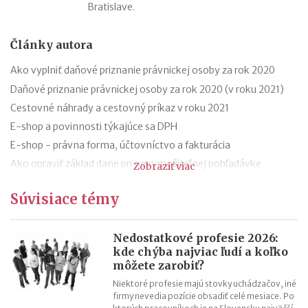
Bratislave.
Články autora
Ako vyplniť daňové priznanie právnickej osoby za rok 2020
Daňové priznanie právnickej osoby za rok 2020 (v roku 2021)
Cestovné náhrady a cestovný príkaz v roku 2021
E-shop a povinnosti týkajúce sa DPH
E-shop - právna forma, účtovníctvo a fakturácia
Ako opraviť základ dane pri nevymožiteľnej pohľadávke
Zobraziť viac
Oprava základu dane pri nevymožiteľnej pohľadávke od roku
Súvisiace témy
2021
13. a 14. plat - zmeny od roku 2021
Hrubá a čistá minimálna mzda v roku 2021 (daň a odvody)
Nedostatkové profesie 2026:
kde chýba najviac ľudí a koľko
Aké je účtovné a zdaňovacie obdobie firmy v likvidácii?
môžete zarobiť?
Niektoré profesie majú stovky uchádzačov, iné
firmy nevedia pozície obsadiť celé mesiace. Po