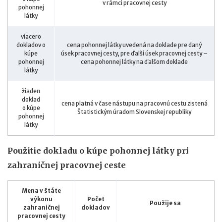
v rámci pracovnej cesty
pohonnej
látky
viacero
dokladov o
cena pohonnej látky uvedená na doklade pre daný
kúpe
úsek pracovnej cesty, pre ďalší úsek pracovnej cesty –
pohonnej
cena pohonnej látky na ďalšom doklade
látky
žiaden
doklad
cena platná v čase nástupu na pracovnú cestu zistená
o kúpe
Štatistickým úradom Slovenskej republiky
pohonnej
látky
Použitie dokladu o kúpe pohonnej látky pri
zahraničnej pracovnej ceste
Mena v štáte
výkonu
Počet
Použije sa
zahraničnej
dokladov
pracovnej cesty