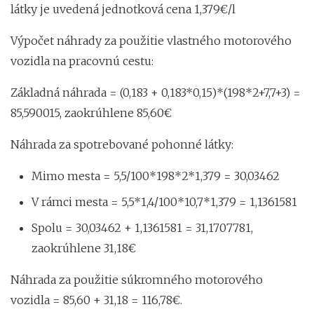
látky je uvedená jednotková cena 1,379€/l
Výpočet náhrady za použitie vlastného motorového
vozidla na pracovnú cestu:
Základná náhrada = (0,183 + 0,183*0,15)*(198*2+7,7+3) =
85,590015, zaokrúhlene 85,60€
Náhrada za spotrebované pohonné látky:
Mimo mesta = 5,5/100*198*2*1,379 = 30,03462
V rámci mesta = 5,5*1,4/100*10,7*1,379 = 1,1361581
Spolu = 30,03462 + 1,1361581 = 31,1707781,
zaokrúhlene 31,18€
Náhrada za použitie súkromného motorového
vozidla = 85,60 + 31,18 = 116,78€.