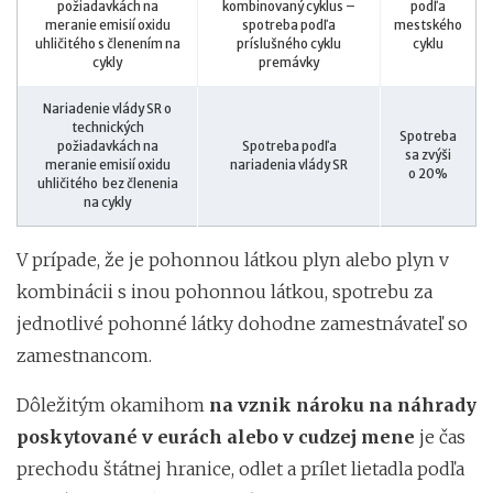
požiadavkách na
kombinovaný cyklus –
podľa
meranie emisií oxidu
spotreba podľa
mestského
uhličitého s členením na
príslušného cyklu
cyklu
cykly
premávky
Nariadenie vlády SR o
technických
Spotreba
požiadavkách na
Spotreba podľa
sa zvýši
meranie emisií oxidu
nariadenia vlády SR
o 20%
uhličitého bez členenia
na cykly
V prípade, že je pohonnou látkou plyn alebo plyn v
kombinácii s inou pohonnou látkou, spotrebu za
jednotlivé pohonné látky dohodne zamestnávateľ so
zamestnancom.
Dôležitým okamihom
na vznik
nároku na náhrady
poskytované v eurách alebo v cudzej mene
je čas
prechodu štátnej hranice, odlet a prílet lietadla podľa