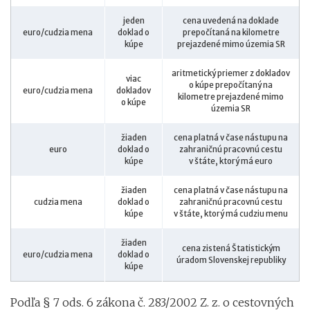
jeden
cena uvedená na doklade
euro/cudzia mena
doklad o
prepočítaná na kilometre
kúpe
prejazdené mimo územia SR
aritmetický priemer z dokladov
viac
o kúpe prepočítaný na
euro/cudzia mena
dokladov
kilometre prejazdené mimo
o kúpe
územia SR
žiaden
cena platná v čase nástupu na
euro
doklad o
zahraničnú pracovnú cestu
kúpe
v štáte, ktorý má euro
žiaden
cena platná v čase nástupu na
cudzia mena
doklad o
zahraničnú pracovnú cestu
kúpe
v štáte, ktorý má cudziu menu
žiaden
cena zistená Štatistickým
euro/cudzia mena
doklad o
úradom Slovenskej republiky
kúpe
Podľa § 7 ods. 6 zákona č. 283/2002 Z. z. o cestovných