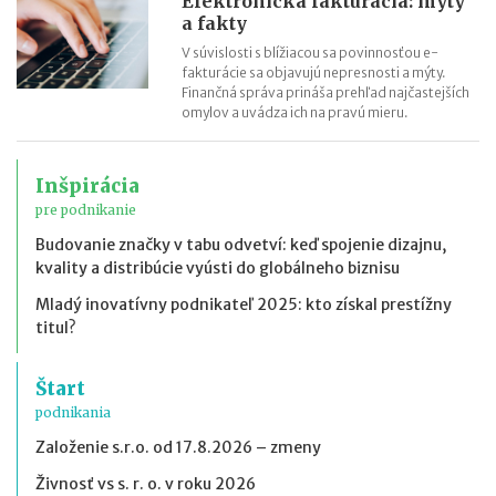
Elektronická fakturácia: mýty
a fakty
V súvislosti s blížiacou sa povinnosťou e-
fakturácie sa objavujú nepresnosti a mýty.
Finančná správa prináša prehľad najčastejších
omylov a uvádza ich na pravú mieru.
Inšpirácia
pre podnikanie
Budovanie značky v tabu odvetví: keď spojenie dizajnu,
kvality a distribúcie vyústi do globálneho biznisu
Mladý inovatívny podnikateľ 2025: kto získal prestížny
titul?
Štart
podnikania
Založenie s.r.o. od 17.8.2026 – zmeny
Živnosť vs s. r. o. v roku 2026