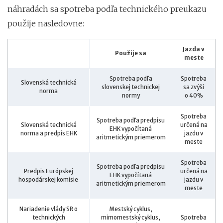
náhradách sa spotreba podľa technického preukazu
použije nasledovne:
Jazda v
Použije sa
meste
Spotreba podľa
Spotreba
Slovenská technická
slovenskej technickej
sa zvýši
norma
normy
o 40%
Spotreba
Spotreba podľa predpisu
Slovenská technická
určená na
EHK vypočítaná
norma a predpis EHK
jazdu v
aritmetickým priemerom
meste
Spotreba
Spotreba podľa predpisu
Predpis Európskej
určená na
EHK vypočítaná
hospodárskej komisie
jazdu v
aritmetickým priemerom
meste
Nariadenie vlády SR o
Mestský cyklus,
technických
mimomestský cyklus,
Spotreba