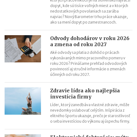
ktorých pracovníkoch je na Slovensku najväčší
dopyt, kde sú tisíce voľných miest a v ktorých
nedostatkových povolaniach sa zarába
najviac? Nový Barometer trhu práce ukazuje,
ako sa mení dopyt po zamestnancoch.
Odvody dohodárov v roku 2026
a zmena od roku 2027
Aké odvody sa platia z dohôd o prácach
vykonávaných mimo pracovného pomeru v
roku 2026? Prinášame prehľad odvodových
povinností aj stručné informácie o zmenách
účinných od roku 2027.
Zdravie lídra ako najlepšia
investícia firmy
Líder, ktorý zanedbáva vlastné zdravie, môže
nevedomky oslabovať celý tím. Inšpirácia z
elitného športu ukazuje, prečo je starostlivosť
o seba investíciou do výkonu aj úspechu firmy.