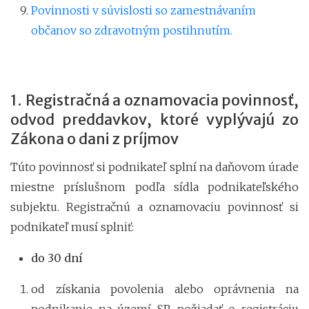
Povinnosti v súvislosti so zamestnávaním
občanov so zdravotným postihnutím.
1. Registračná a oznamovacia povinnosť,
odvod preddavkov, ktoré vyplývajú zo
Zákona o dani z príjmov
Túto povinnosť si podnikateľ splní na daňovom úrade
miestne príslušnom podľa sídla podnikateľského
subjektu. Registračnú a oznamovaciu povinnosť si
podnikateľ musí splniť:
do 30 dní
od získania povolenia alebo oprávnenia na
podnikanie na území SR požiadať o registráciu