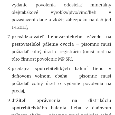
vydanie povolenia odosielať minerálny
olej/tabakové výrobky/pivo/víno/lieh v
pozastavení dane a zložiť zábezpeku na daň (od
1.4.2011),
prevádzkovateľ liehovarníckeho závodu na
pestovateľské pálenie ovocia
– písomne musí
požiadať colný úrad o registráciu (musí mať na
túto činnosť povolenie MP SR),
predajca spotrebiteľských balení liehu v
daňovom voľnom obehu
– písomne musí
požiadať colný úrad o vydanie povolenia na
predaj,
držiteľ oprávnenia na distribúciu
spotrebiteľského balenia liehu v daňovom