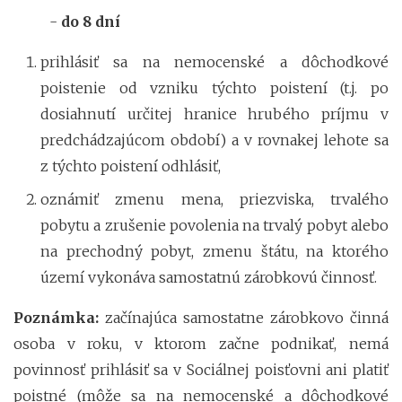
-
do 8 dní
prihlásiť sa na nemocenské a dôchodkové
poistenie od vzniku týchto poistení (t.j. po
dosiahnutí určitej hranice hrubého príjmu v
predchádzajúcom období) a v rovnakej lehote sa
z týchto poistení odhlásiť,
oznámiť zmenu mena, priezviska, trvalého
pobytu a zrušenie povolenia na trvalý pobyt alebo
na prechodný pobyt, zmenu štátu, na ktorého
území vykonáva samostatnú zárobkovú činnosť.
Poznámka:
začínajúca samostatne zárobkovo činná
osoba v roku, v ktorom začne podnikať, nemá
povinnosť prihlásiť sa v Sociálnej poisťovni ani platiť
poistné (môže sa na nemocenské a dôchodkové