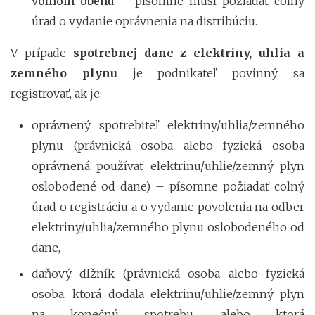
voľnom obehu
– písomne musí požiadať colný
úrad o vydanie oprávnenia na distribúciu.
V prípade
spotrebnej dane z elektriny, uhlia a
zemného plynu
je podnikateľ povinný sa
registrovať, ak je:
oprávnený spotrebiteľ elektriny/uhlia/zemného
plynu (právnická osoba alebo fyzická osoba
oprávnená používať elektrinu/uhlie/zemný plyn
oslobodené od dane) – písomne požiadať colný
úrad o registráciu a o vydanie povolenia na odber
elektriny/uhlia/zemného plynu oslobodeného od
dane,
daňový dlžník (právnická osoba alebo fyzická
osoba, ktorá dodala elektrinu/uhlie/zemný plyn
na konečnú spotrebu, alebo ktorá