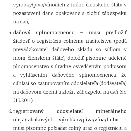
výrobky/pivo/víno/lieh z iného členského štátu v
pozastavení dane opakovane a zložiť zábezpeku
na daň,
daňový splnomocnenec
– musí predložiť
žiadosť o registráciu colnému riaditeľstvu (podá
prevádzkovateľ daňového skladu so sídlom v
inom členskom štáte), doložiť písomne udelené
plnomocenstvo s úradne osvedčeným podpisom
a vyhlásením daňového splnomocnenca, že
súhlasí so zastupovaním odosielateľa (dodávateľa)
na daňovom území a zložiť zábezpeku na daň (do
31.3.2011),
registrovaný odosielateľ minerálneho
oleja/tabakových výrobkov/piva/vína/liehu
-
musí písomne požiadať colný úrad o registráciu a