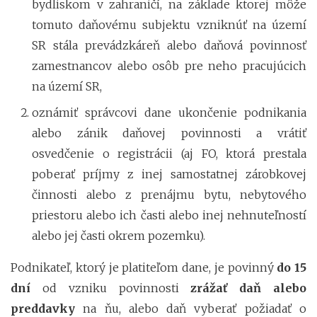
bydliskom v zahraničí, na základe ktorej môže
tomuto daňovému subjektu vzniknúť na území
SR stála prevádzkáreň alebo daňová povinnosť
zamestnancov alebo osôb pre neho pracujúcich
na území SR,
oznámiť správcovi dane ukončenie podnikania
alebo zánik daňovej povinnosti a vrátiť
osvedčenie o registrácii (aj FO, ktorá prestala
poberať príjmy z inej samostatnej zárobkovej
činnosti alebo z prenájmu bytu, nebytového
priestoru alebo ich časti alebo inej nehnuteľností
alebo jej časti okrem pozemku).
Podnikateľ, ktorý je platiteľom dane, je povinný
do 15
dní
od vzniku povinnosti
zrážať daň alebo
preddavky
na ňu, alebo daň vyberať požiadať o