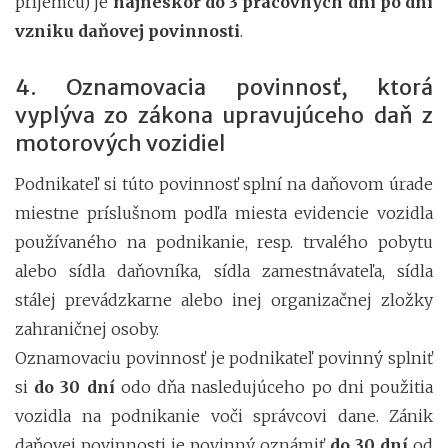
príjemcu) je
najneskôr do 3 pracovných dní po dni
vzniku daňovej povinnosti
.
4. Oznamovacia povinnosť, ktorá
vyplýva zo zákona upravujúceho daň z
motorových vozidiel
Podnikateľ si túto povinnosť splní na daňovom úrade
miestne príslušnom podľa miesta evidencie vozidla
používaného na podnikanie, resp. trvalého pobytu
alebo sídla daňovníka, sídla zamestnávateľa, sídla
stálej prevádzkarne alebo inej organizačnej zložky
zahraničnej osoby.
Oznamovaciu povinnosť je podnikateľ povinný splniť
si
do 30 dní
odo dňa nasledujúceho po dni použitia
vozidla na podnikanie voči správcovi dane. Zánik
daňovej povinnosti je povinný oznámiť
do 30 dní
od