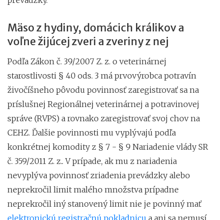
Mäso z hydiny, domácich králikov a
voľne žijúcej zveri a zveriny z nej
Podľa Zákon č. 39/2007 Z. z. o veterinárnej
starostlivosti § 40 ods. 3 má prvovýrobca potravín
živočíšneho pôvodu povinnosť zaregistrovať sa na
príslušnej Regionálnej veterinárnej a potravinovej
správe (RVPS) a rovnako zaregistrovať svoj chov na
CEHZ. Ďalšie povinnosti mu vyplývajú podľa
konkrétnej komodity z § 7 - § 9 Nariadenie vlády SR
č. 359/2011 Z. z.. V prípade, ak mu z nariadenia
nevyplýva povinnosť zriadenia prevádzky alebo
neprekročil limit malého množstva prípadne
neprekročil iný stanovený limit nie je povinný mať
elektronickú registračnú pokladnicu
a ani sa nemusí