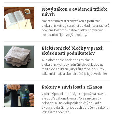
Nový zákon o evidencii tržieb:
návrh
Nahradiť má zastaraný zákon o používaní
elektronickej registračnej pokladnice a zaviesť
povinné bezhotovostné platby, softvérovú
pokladnicu či prísnejšie pokuty.
Elektronické bločky v praxi:
skúsenosti podnikateľov
Ako obchodníci hodnotia zasielanie
elektronických pokladničných dokladov na
mail či do aplikácie, aký záujem o túto službu
zákazníci majú a ako náročné je jej zavedenie?
Pokuty v súvislosti s eKasou
Čo hrozí podnikateľovi, ak nepoužíva eKasu,
ale podľa zákona by mal? Aké sankcie sú v
prípade, ak nevydá pokladničný doklad z
eKasy či v ďalších prípadoch porušenia zákona?
Prinášame prehľad.