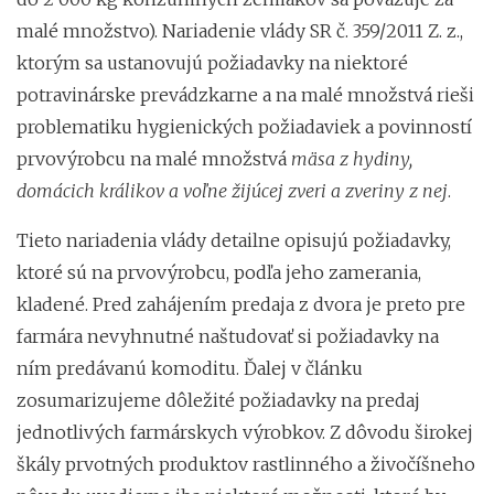
malé množstvo). Nariadenie vlády SR č. 359/2011 Z. z.,
ktorým sa ustanovujú požiadavky na niektoré
potravinárske prevádzkarne a na malé množstvá rieši
problematiku hygienických požiadaviek a povinností
prvovýrobcu na malé množstvá
mäsa z hydiny,
domácich králikov a voľne žijúcej zveri a zveriny z nej
.
Tieto nariadenia vlády detailne opisujú požiadavky,
ktoré sú na prvovýrobcu, podľa jeho zamerania,
kladené. Pred zahájením predaja z dvora je preto pre
farmára nevyhnutné naštudovať si požiadavky na
ním predávanú komoditu. Ďalej v článku
zosumarizujeme dôležité požiadavky na predaj
jednotlivých farmárskych výrobkov. Z dôvodu širokej
škály prvotných produktov rastlinného a živočíšneho