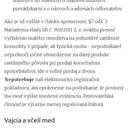
dodaných
do miestnych maloobchodných
prevádzkarní a o názvoch a adresách odberateľov.
Ako je už vyššie v článku spomenuté, §7 ods. 2
Nariadenia vlády SR č. 360/2011 Z. z. uvádza presné
vyčíslenie malého množstva na jednotlivé rastlinné
komodity. V prípade, ak fyzická osoba - nepodnikateľ
neprekročí ročné obmedzenie na daný produkt
rastlinného pôvodu pri predaji konečnému
spotrebiteľovi, ide o voľný predaj z dvora.
Nepotrebuje
naň elektronickú registračnú
pokladnicu, ani oprávnenie na podnikanie. Je povinný
iba viesť vyššie uvedenú evidenciu. Pestovateľská
činnosť je výrazne menej regulovaná štátom.
Vajcia a včelí med