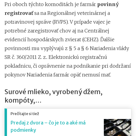
Pri oboch týchto komoditách je farmár
povinný
registrovať
sa na Regionálnej veterinárnej a
potravinovej správe (RVPS). V prípade vajec je
potrebné zaregistrovať chov aj na Centrálnej
evidencií hospodárskych zvierat (CEHZ). Ďalšie
povinnosti mu vyplývajú z § 5 a § 6 Nariadenia vlády
SR č. 360/2011 Z. z.. Elektronickú registračnú
pokladnicu, či oprávnenie na podnikanie pri dodržaní
pokynov Nariadenia farmár opäť nemusí mať.
Surové mlieko, vyrobený džem,
kompóty,...
Prečítajte si tiež
Predaj z dvora – čo je to a aké má
podmienky