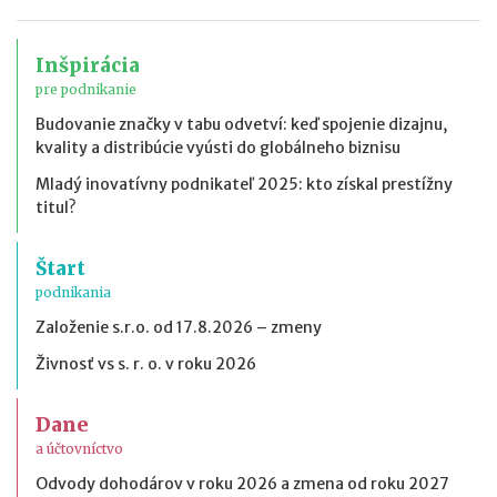
Inšpirácia
pre podnikanie
Budovanie značky v tabu odvetví: keď spojenie dizajnu,
kvality a distribúcie vyústi do globálneho biznisu
Mladý inovatívny podnikateľ 2025: kto získal prestížny
titul?
Štart
podnikania
Založenie s.r.o. od 17.8.2026 – zmeny
Živnosť vs s. r. o. v roku 2026
Dane
a účtovníctvo
Odvody dohodárov v roku 2026 a zmena od roku 2027