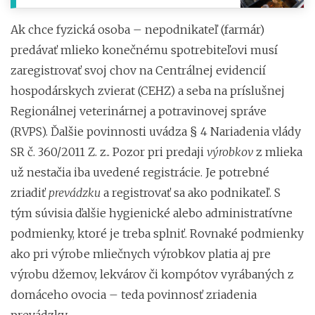
Ak chce fyzická osoba – nepodnikateľ (farmár)
predávať mlieko konečnému spotrebiteľovi musí
zaregistrovať svoj chov na Centrálnej evidencií
hospodárskych zvierat (CEHZ) a seba na príslušnej
Regionálnej veterinárnej a potravinovej správe
(RVPS). Ďalšie povinnosti uvádza § 4 Nariadenia vlády
SR č. 360/2011 Z. z.. Pozor pri predaji
výrobkov
z mlieka
už nestačia iba uvedené registrácie. Je potrebné
zriadiť
prevádzku
a registrovať sa ako podnikateľ. S
tým súvisia ďalšie hygienické alebo administratívne
podmienky, ktoré je treba splniť. Rovnaké podmienky
ako pri výrobe mliečnych výrobkov platia aj pre
výrobu džemov, lekvárov či kompótov vyrábaných z
domáceho ovocia – teda povinnosť zriadenia
prevádzky.