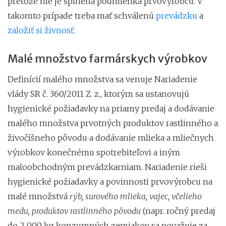
pretože nie je splnená podmienka prvovýrobcu. V
takomto prípade treba mať schválenú
prevádzku
a
založiť si živnosť
.
Malé množstvo farmárskych výrobkov
Definícií malého množstva sa venuje Nariadenie
vlády SR č. 360/2011 Z. z., ktorým sa ustanovujú
hygienické požiadavky na priamy predaj a dodávanie
malého množstva prvotných produktov rastlinného a
živočíšneho pôvodu a dodávanie mlieka a mliečnych
výrobkov konečnému spotrebiteľovi a iným
maloobchodným prevádzkarniam. Nariadenie rieši
hygienické požiadavky a povinnosti prvovýrobcu na
malé množstvá
rýb, surového mlieka, vajec, včelieho
medu, produktov rastlinného pôvodu
(napr. ročný predaj
do 2 000 kg konzumných zemiakov sa považuje za