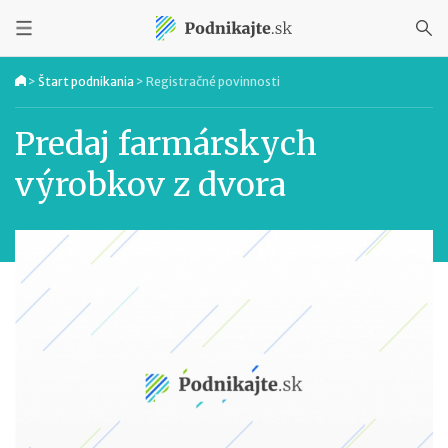
>
Štart podnikania
>
Registračné povinnosti
Predaj farmárskych
výrobkov z dvora