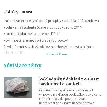
Články autora
Interné smernice (vnútorné predpisy) pre oblasť účtovníctva
Podnikanie študenta (dane a odvody) v roku 2014
Komu sa oplatí byť platiteľom DPH?
Povinnosti farmárov pri predaji výrobkov
Predaj farmárskych výrobkov na trhových miestach (napr.
trhoviskách)
Zobraziť viac
Počet podnikateľov na Slovensku v rokoch 2012 - 2014
Súvisiace témy
Sadzby dane z príjmov v SR v rokoch 2012 – 2014
Pokladničný doklad z e-Kasy:
povinnosti a sankcie
Čo musí obsahovať pokladničný doklad
vyhotovený e-Kasou podľa zákona o evidencii
tržieb? Na čo si dať pozor, aby vás
neprekvapila pokuta z finančnej správy?