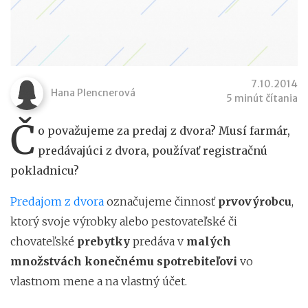
7.10.2014
Hana Plencnerová
5 minút čítania
Č
o považujeme za predaj z dvora? Musí farmár,
predávajúci z dvora, používať registračnú
pokladnicu?
Predajom z dvora
označujeme činnosť
prvovýrobcu
,
ktorý svoje výrobky alebo pestovateľské či
chovateľské
prebytky
predáva v
malých
množstvách
konečnému spotrebiteľovi
vo
vlastnom mene a na vlastný účet.