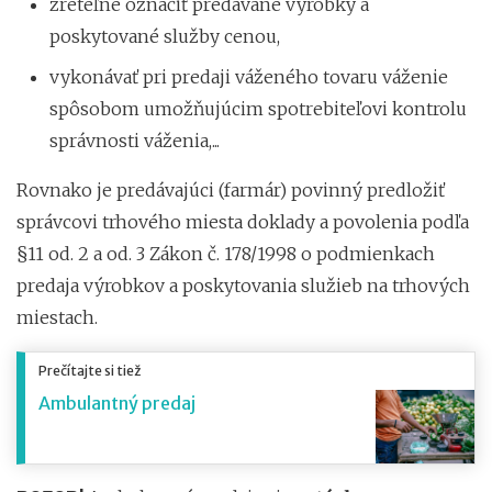
zreteľne označiť predávané výrobky a
poskytované služby cenou,
vykonávať pri predaji váženého tovaru váženie
spôsobom umožňujúcim spotrebiteľovi kontrolu
správnosti váženia,...
Rovnako je predávajúci (farmár) povinný predložiť
správcovi trhového miesta doklady a povolenia podľa
§11 od. 2 a od. 3 Zákon č. 178/1998 o podmienkach
predaja výrobkov a poskytovania služieb na trhových
miestach.
Prečítajte si tiež
Ambulantný predaj