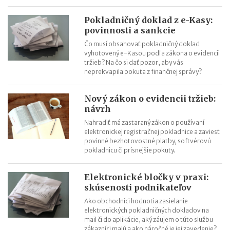
Pokladničný doklad z e-Kasy:
povinnosti a sankcie
Čo musí obsahovať pokladničný doklad
vyhotovený e-Kasou podľa zákona o evidencii
tržieb? Na čo si dať pozor, aby vás
neprekvapila pokuta z finančnej správy?
Nový zákon o evidencii tržieb:
návrh
Nahradiť má zastaraný zákon o používaní
elektronickej registračnej pokladnice a zaviesť
povinné bezhotovostné platby, softvérovú
pokladnicu či prísnejšie pokuty.
Elektronické bločky v praxi:
skúsenosti podnikateľov
Ako obchodníci hodnotia zasielanie
elektronických pokladničných dokladov na
mail či do aplikácie, aký záujem o túto službu
zákazníci majú a ako náročné je jej zavedenie?