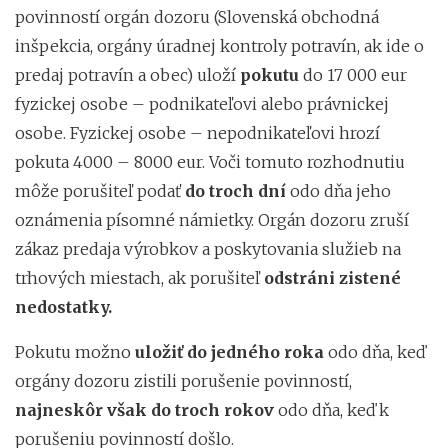
povinností orgán dozoru (Slovenská obchodná
inšpekcia, orgány úradnej kontroly potravín, ak ide o
predaj potravín a obec) uloží
pokutu
do 17 000 eur
fyzickej osobe – podnikateľovi alebo právnickej
osobe. Fyzickej osobe – nepodnikateľovi hrozí
pokuta 4000 – 8000 eur. Voči tomuto rozhodnutiu
môže porušiteľ podať
do troch dní
odo dňa jeho
oznámenia písomné námietky. Orgán dozoru zruší
zákaz predaja výrobkov a poskytovania služieb na
trhových miestach, ak porušiteľ
odstráni zistené
nedostatky.
Pokutu možno
uložiť do jedného roka
odo dňa, keď
orgány dozoru zistili porušenie povinností,
najneskôr však do troch rokov
odo dňa, keď k
porušeniu povinností došlo.