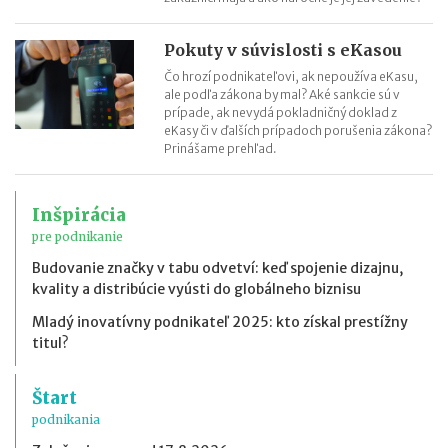
Pokuty v súvislosti s eKasou
Čo hrozí podnikateľovi, ak nepoužíva eKasu,
ale podľa zákona by mal? Aké sankcie sú v
prípade, ak nevydá pokladničný doklad z
eKasy či v ďalších prípadoch porušenia zákona?
Prinášame prehľad.
Inšpirácia
pre podnikanie
Budovanie značky v tabu odvetví: keď spojenie dizajnu,
kvality a distribúcie vyústi do globálneho biznisu
Mladý inovatívny podnikateľ 2025: kto získal prestížny
titul?
Štart
podnikania