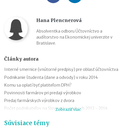
Hana Plencnerová
Absolventka odboru Účtovníctvo a
audítorstvo na Ekonomickej univerzite v
Bratislave.
Články autora
Interné smernice (vnútorné predpisy) pre oblasť účtovníctva
Podnikanie študenta (dane a odvody) v roku 2014
Komu sa oplatí byť platiteľom DPH?
Povinnosti farmárov pri predaji výrobkov
Predaj farmárskych výrobkov z dvora
Počet podnikateľov na Slovensku v rokoch 2012 - 2014
Zobraziť viac
Sadzby dane z príjmov v SR v rokoch 2012 – 2014
Súvisiace témy