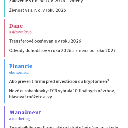
Založenie s.r.o. od 17.8.2026 – zmeny
Živnosť vs s. r. o. v roku 2026
Dane
a účtovníctvo
Transferové oceňovanie v roku 2026
Odvody dohodárov v roku 2026 a zmena od roku 2027
Financie
ekonomika
Ako preveriť firmu pred investíciou do kryptomien?
Nové eurobankovky: ECB vybrala 10 finálnych návrhov,
hlasovať môžete aj vy
Manažment
a marketing
Teambuilding vo firme: aký má skutočný význam a kedy