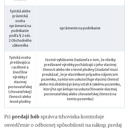
fyzická alebo
právnická
osoba
oprávnená na
oprávnenie na podnikanie
podnikanie
podľa § 2 ods.
2 Obchodného
zákonníka
fyzická osoba
čestné vyhlásenie žiadateľa o tom, že všetky
predávajúca
predávané výrobky pochádzajú z jeho vlastnej
rastlinné a
činnosti alebo ide o lesné plodiny (žiadateľ musí
živočíšne
preukázať, že je vlastníkom prípadne nájomcom
výrobky z
pozemku, na ktorom uskutočňuje vlastnú činnosť
vlastnej
alebo má obdobný právny vzťah k takému pozemku,
pestovateľskej
ktorý ho oprávňuje na uskutočňovanie vlastnej
(chovateľskej)
pestovateľskej alebo chovateľskej činnosti na
činnosti alebo
tomto pozemku)
lesné plodiny
Pri
predaji húb
správca trhoviska kontroluje
osvedčenie o odbornej spôsobilosti na nákup, predaj