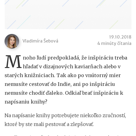
19.10.2018
Vladimíra Šebová
4 minúty čítania
M
noho ľudí predpokladá, že inšpiráciu treba
hľadať v dizajnových kaviarňach alebo v
starých knižniciach. Tak ako po vnútorný mier
nemusíte cestovať do Indie, ani po inšpiráciu
nemusíte chodiť ďaleko. Odkiaľ brať inšpiráciu k
napísaniu knihy?
Na napísanie knihy potrebujete niekoľko zručností,
ktoré by ste mali pestovať a zlepšovať.