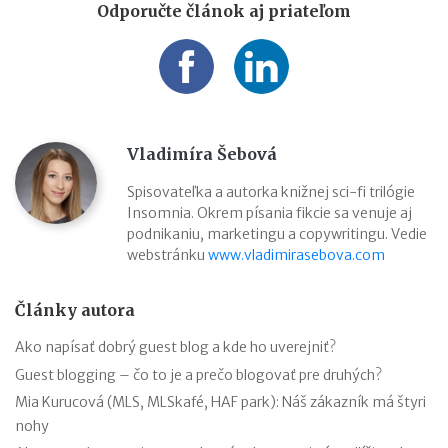
Odporučte článok aj priateľom
Vladimíra Šebová
Spisovateľka a autorka knižnej sci-fi trilógie
Insomnia. Okrem písania fikcie sa venuje aj
podnikaniu, marketingu a copywritingu. Vedie
webstránku
www.vladimirasebova.com
Články autora
Ako napísať dobrý guest blog a kde ho uverejniť?
Guest blogging – čo to je a prečo blogovať pre druhých?
Mia Kurucová (MLS, MLSkafé, HAF park): Náš zákazník má štyri
nohy