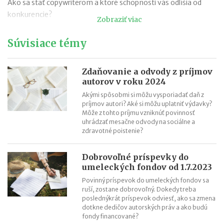
Ako sa stať copywriterom a ktoré schopnosti vás odlíšia od
konkurencie?
Zobraziť viac
Iveta Hrabovská (GentleJam): Biznis vymyslený pri víne
Súvisiace témy
Kto je copywriter a kedy si objednať jeho služby?
mile - Etické oblečenie pre malých i veľkých
Čo je copywriting?
Zdaňovanie a odvody z príjmov
autorov v roku 2024
Čo je ghostwriting a ako sa odlišuje od copywritingu?
Akými spôsobmi si môžu vysporiadať daň z
Kto je ghostwriter a kedy si ho najať na napísanie knihy?
príjmov autori? Aké si môžu uplatniť výdavky?
Môže z tohto príjmu vzniknúť povinnosť
uhrádzať mesačne odvody na sociálne a
zdravotné poistenie?
Dobrovoľné príspevky do
umeleckých fondov od 1.7.2023
Povinný príspevok do umeleckých fondov sa
ruší, zostane dobrovoľný. Dokedy treba
poslednýkrát príspevok odviesť, ako sa zmena
dotkne dedičov autorských práv a ako budú
fondy financované?