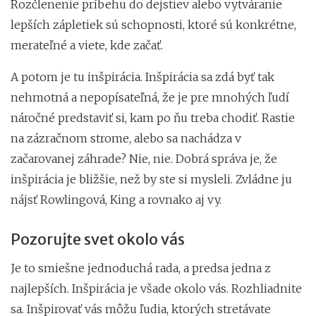
Rozčlenenie príbehu do dejstiev alebo vytváranie
lepších zápletiek sú schopnosti, ktoré sú konkrétne,
merateľné a viete, kde začať.
A potom je tu inšpirácia. Inšpirácia sa zdá byť tak
nehmotná a nepopísateľná, že je pre mnohých ľudí
náročné predstaviť si, kam po ňu treba chodiť. Rastie
na zázračnom strome, alebo sa nachádza v
začarovanej záhrade? Nie, nie. Dobrá správa je, že
inšpirácia je bližšie, než by ste si mysleli. Zvládne ju
nájsť Rowlingová, King a rovnako aj vy.
Pozorujte svet okolo vás
Je to smiešne jednoduchá rada, a predsa jedna z
najlepších. Inšpirácia je všade okolo vás. Rozhliadnite
sa. Inšpirovať vás môžu ľudia, ktorých stretávate