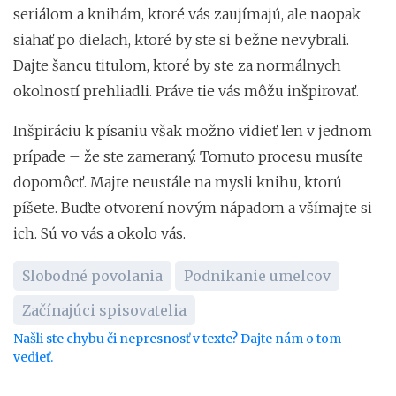
seriálom a knihám, ktoré vás zaujímajú, ale naopak
siahať po dielach, ktoré by ste si bežne nevybrali.
Dajte šancu titulom, ktoré by ste za normálnych
okolností prehliadli. Práve tie vás môžu inšpirovať.
Inšpiráciu k písaniu však možno vidieť len v jednom
prípade – že ste zameraný. Tomuto procesu musíte
dopomôcť. Majte neustále na mysli knihu, ktorú
píšete. Buďte otvorení novým nápadom a všímajte si
ich. Sú vo vás a okolo vás.
Slobodné povolania
Podnikanie umelcov
Začínajúci spisovatelia
Našli ste chybu či nepresnosť v texte? Dajte nám o tom
vedieť.