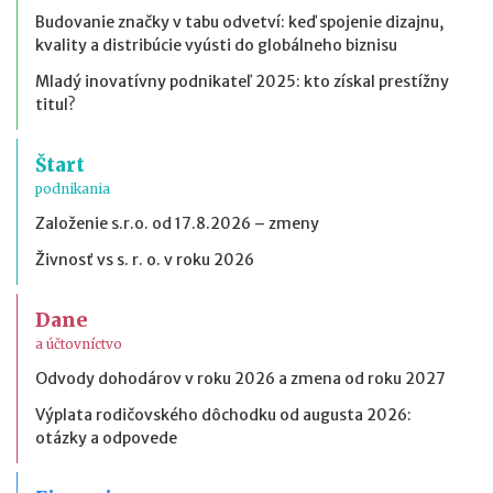
Budovanie značky v tabu odvetví: keď spojenie dizajnu,
kvality a distribúcie vyústi do globálneho biznisu
Mladý inovatívny podnikateľ 2025: kto získal prestížny
titul?
Štart
podnikania
Založenie s.r.o. od 17.8.2026 – zmeny
Živnosť vs s. r. o. v roku 2026
Dane
a účtovníctvo
Odvody dohodárov v roku 2026 a zmena od roku 2027
Výplata rodičovského dôchodku od augusta 2026:
otázky a odpovede