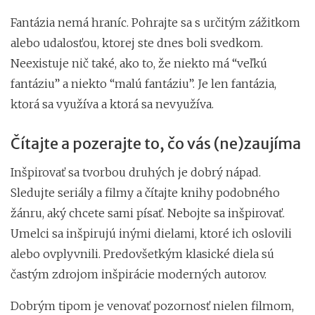
Fantázia nemá hraníc. Pohrajte sa s určitým zážitkom
alebo udalosťou, ktorej ste dnes boli svedkom.
Neexistuje nič také, ako to, že niekto má “veľkú
fantáziu” a niekto “malú fantáziu”. Je len fantázia,
ktorá sa využíva a ktorá sa nevyužíva.
Čítajte a pozerajte to, čo vás (ne)zaujíma
Inšpirovať sa tvorbou druhých je dobrý nápad.
Sledujte seriály a filmy a čítajte knihy podobného
žánru, aký chcete sami písať. Nebojte sa inšpirovať.
Umelci sa inšpirujú inými dielami, ktoré ich oslovili
alebo ovplyvnili. Predovšetkým klasické diela sú
častým zdrojom inšpirácie moderných autorov.
Dobrým tipom je venovať pozornosť nielen filmom,