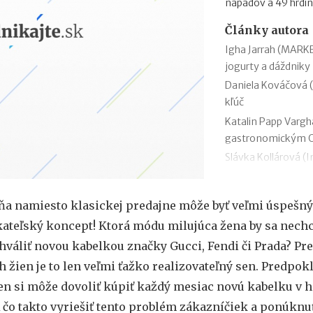
nápadov a 49 hrdin
Články autora
Igha Jarrah (MARKE
jogurty a dáždniky
Daniela Kováčová (
kľúč
Katalin Papp Vargh
gastronomickým 
Slávka Kollárová (I
shopu
Žaneta Truplová Br
ňa namiesto klasickej predajne môže byť veľmi úspešný
pacient je chodiac
ateľský koncept! Ktorá módu milujúca žena by sa nech
Lucia Siposová (Re
šéfka kabaretu
váliť novou kabelkou značky Gucci, Fendi či Prada? Pre
Melinda Mikleová 
 žien je to len veľmi ťažko realizovateľný sen. Predpok
pokoj
en si môže dovoliť kúpiť každý mesiac novú kabelku v 
Jaromíra Ostrožovi
 A čo takto vyriešiť tento problém zákazníčiek a ponúknu