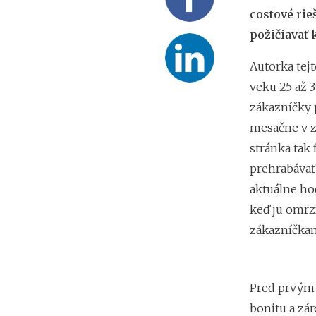
costové rie
požičiavať 
Autorka tej
veku 25 až 
zákazníčky 
mesačne v z
stránka tak
prehrabávať 
aktuálne ho
keď ju omrzí
zákazníčkam
Pred prvým 
bonitu a zá