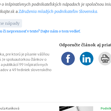
v o inšpiratívnych podnikateľských nápadoch je spoločnou inic
ikajte.sk
a
Združenia mladých podnikateľov Slovenska
.
vne nápady
bu či nepresnosť v texte? Dajte nám o tom vedieť.
Odporučte článok aj pri
ka, pre ktorú je písanie vášňou
. Je spoluautorkou článkov o
í a publikácií 99 Inšpiratívnych
adov a 49 hrdiniek slovenského
buša Kuníková
Podni