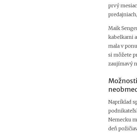
prvý mesiac
predajniach,
Maik Senger
kabelkami a
mala v ponu
si môžete p
zaujímavý ná
Možnosti
neobmed
Napríklad sp
podnikateľs
Nemecku má v
deň požičiav