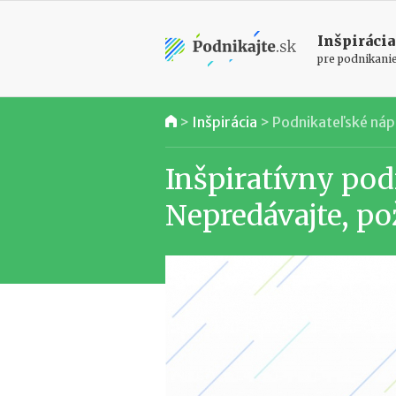
Inšpirácia
pre podnikani
>
Inšpirácia
>
Podnikateľské ná
Inšpiratívny pod
Nepredávajte, pož