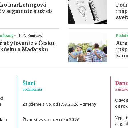
ako marketingová
Podn
ť v segmente služieb
inšp
svet
 nápady
-
Libuša Kuníková
Podni
é ubytovanie v Česku,
Atra
akúsku a Maďarsku
inšp
zame
Štart
Dan
podnikania
a účtov
eď
Odvod
e
Založenie s.r.o. od 17.8.2026 – zmeny
od ro
Výplat
 kto
Živnosť vs s. r. o. v roku 2026
august