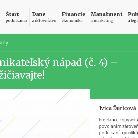
Štart
Dane
Financie
Manažment
Prá
e
podnikania
a účtovníctvo
ekonomika
a marketing
a legi
pady
nikateľský nápad (č. 4) –
ičiavajte!
Ivica Ďuricová
Freelance copywrite
povolaním zároveň. 
podnikaní a publik