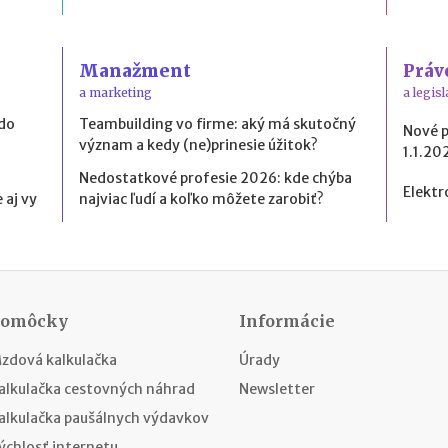
Manažment
Práv
a marketing
a legisl
 do
Teambuilding vo firme: aký má skutočný
Nové 
význam a kedy (ne)prinesie úžitok?
1.1.20
Nedostatkové profesie 2026: kde chýba
Elektr
 aj vy
najviac ľudí a koľko môžete zarobiť?
Pomôcky
Informácie
zdová kalkulačka
Úrady
alkulačka cestovných náhrad
Newsletter
alkulačka paušálnych výdavkov
ýchlosť internetu