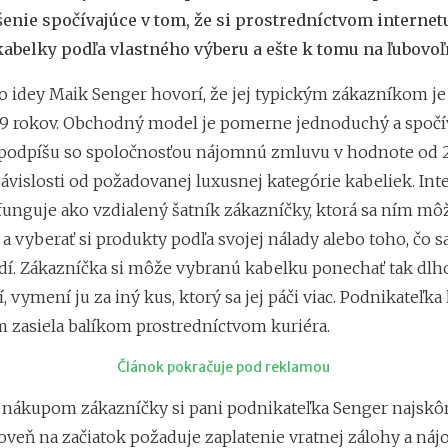
vinárovi sa zmenil
šenie spočívajúce v tom, že si prostredníctvom interne
Eva Stejskalová (M
kabelky podľa vlastného výberu a ešte k tomu na ľubovoľ
sú len doménou m
Eva Škovranová (19
to idey Maik Senger hovorí, že jej typickým zákazníkom je
vonia
39 rokov. Obchodný model je pomerne jednoduchý a spočív
podpíšu so spoločnosťou nájomnú zmluvu v hodnote od 2
ávislosti od požadovanej luxusnej kategórie kabeliek. Int
 funguje ako vzdialený šatník zákazníčky, ktorá sa ním mô
a vyberať si produkty podľa svojej nálady alebo toho, čo sa
dí. Zákazníčka si môže vybranú kabelku ponechať tak dlho
, vymení ju za iný kus, ktorý sa jej páči viac. Podnikateľka
 zasiela balíkom prostredníctvom kuriéra.
Článok pokračuje pod reklamou
nákupom zákazníčky si pani podnikateľka Senger najskôr 
roveň na začiatok požaduje zaplatenie vratnej zálohy a n