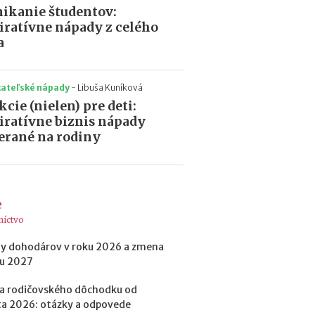
a
ikanie študentov:
c
iratívne nápady z celého
ľ
a
u
d
í
kateľské nápady
-
Libuša Kuníková
a
k
kcie (nielen) pre deti:
o
iratívne biznis nápady
ľ
rané na rodiny
k
o
m
ô
ž
e
e
níctvo
t
e
y dohodárov v roku 2026 a zmena
z
ku 2027
a
r
a rodičovského dôchodku od
o
a 2026: otázky a odpovede