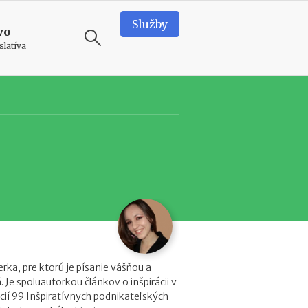
Služby
vo
slatíva
ODPORÚČAME
T
e
a
m
b
u
i
l
d
i
n
rka, pre ktorú je písanie vášňou a
g
Je spoluautorkou článkov o inšpirácii v
v
ácií 99 Inšpiratívnych podnikateľských
o