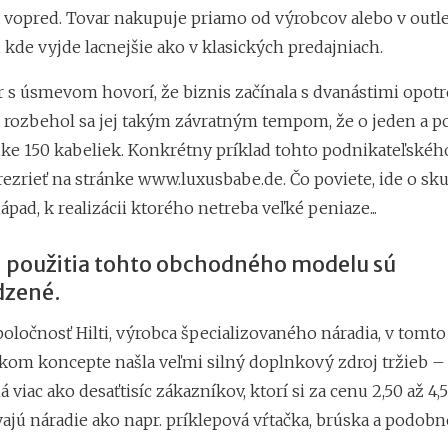
 vopred. Tovar nakupuje priamo od výrobcov alebo v outl
 kde vyjde lacnejšie ako v klasických predajniach.
 s úsmevom hovorí, že biznis začínala s dvanástimi opo
 rozbehol sa jej takým závratným tempom, že o jeden a po
ke 150 kabeliek. Konkrétny príklad tohto podnikateľské
rezrieť na stránke www.luxusbabe.de. Čo poviete, ide o sk
pad, k realizácii ktorého netreba veľké peniaze...
 použitia tohto obchodného modelu sú
zené.
oločnosť Hilti, výrobca špecializovaného náradia, v tomto
kom koncepte našla veľmi silný doplnkový zdroj tržieb – 
iac ako desaťtisíc zákazníkov, ktorí si za cenu 2,50 až 4,
ajú náradie ako napr. príklepová vŕtačka, brúska a podobn