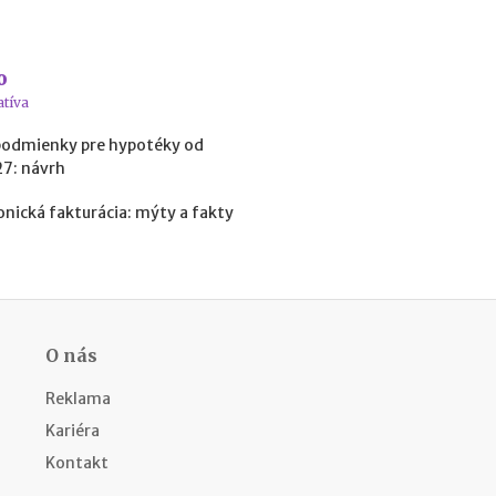
b
i
ť
?
o
atíva
N
podmienky pre hypotéky od
o
27: návrh
v
é
onická fakturácia: mýty a fakty
p
o
d
m
i
e
O nás
n
k
Reklama
y
p
Kariéra
r
Kontakt
e