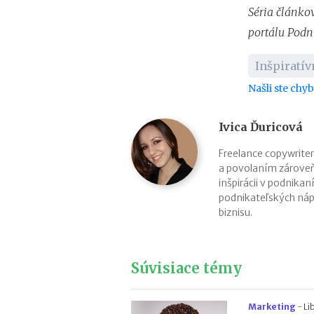
Séria článko
portálu Podn
Inšpiratí
Našli ste chy
Ivica Ďuricová
Freelance copywriter
a povolaním zároveň
inšpirácii v podnikan
podnikateľských náp
biznisu.
Súvisiace témy
Marketing
-
Li