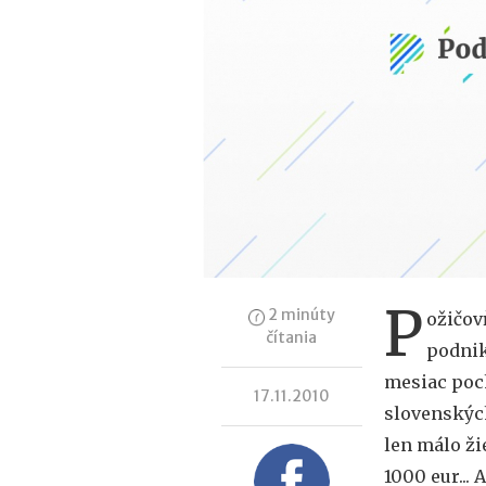
P
2 minúty
ožičov
čítania
podnik
mesiac poch
17.11.2010
slovenských
len málo ži
1000 eur...