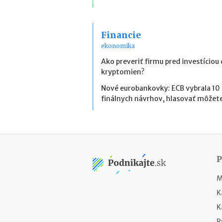
Financie
ekonomika
Ako preveriť firmu pred investíciou
kryptomien?
Nové eurobankovky: ECB vybrala 10
finálnych návrhov, hlasovať môžete
M
K
K
R