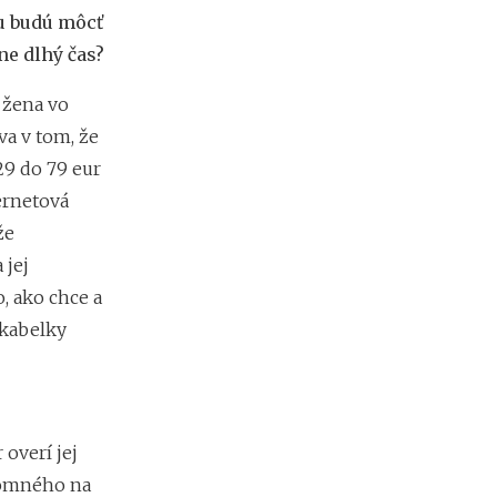
n
a na spoločnú firmu
tu budú môcť
a
icroStep): Priemyselné technológie nie
m
ne dlhý čas?
užov
a
k
07 Perfumeries): Biznis mi doslova
 žena vo
e
d
a v tom, že
y
9 do 79 eur
(
ernetová
n
e
že
)
 jej
p
r
, ako chce a
i
 kabelky
n
e
s
i
e
ú
overí jej
ž
ájomného na
i