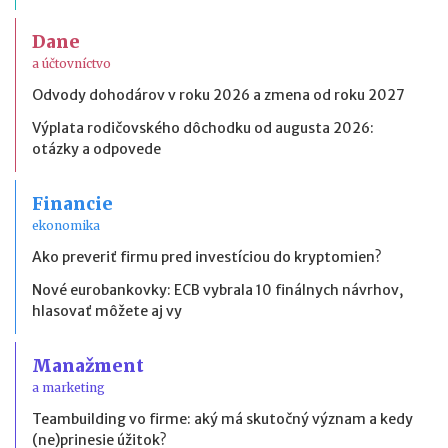
Dane
a účtovníctvo
Odvody dohodárov v roku 2026 a zmena od roku 2027
Výplata rodičovského dôchodku od augusta 2026:
otázky a odpovede
Financie
ekonomika
Ako preveriť firmu pred investíciou do kryptomien?
Nové eurobankovky: ECB vybrala 10 finálnych návrhov,
hlasovať môžete aj vy
Manažment
a marketing
Teambuilding vo firme: aký má skutočný význam a kedy
(ne)prinesie úžitok?