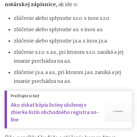
notárskej zápisnice,
ak ide o:
zlúčenie alebo splynutie s.r.o. s inou s.r.o.
zlúčenie alebo splynutie a.s. s inou a.s.
zlúčenie alebo splynutie j.s.a. s inou j.s.a.
zlúčenie s.r.o. s a.s., pri ktorom s.r.o. zaniká a jej
imanie prechádza na a.s.
zlúčenie j.s.a. a a.s., pri ktorom j.a.s. zaniká a jej
imanie prechádza na a.s.
Prečítajte si tiež
Ako získať kópiu listiny uloženej v
zbierke listín obchodného registra on-
line