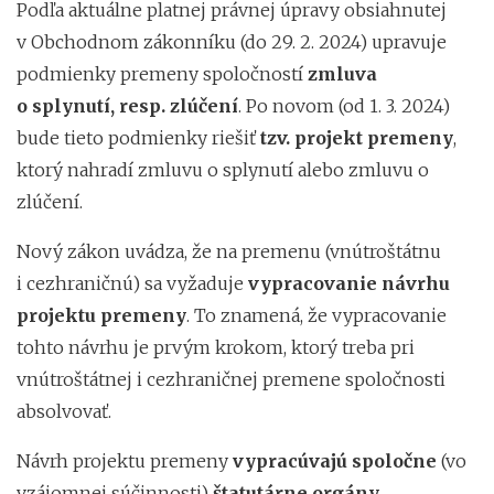
Podľa aktuálne platnej právnej úpravy obsiahnutej
v Obchodnom zákonníku (do 29. 2. 2024) upravuje
podmienky premeny spoločností
zmluva
o splynutí, resp. zlúčení
. Po novom (od 1. 3. 2024)
bude tieto podmienky riešiť
tzv. projekt premeny
,
ktorý nahradí zmluvu o splynutí alebo zmluvu o
zlúčení.
Nový zákon uvádza, že na premenu (vnútroštátnu
i cezhraničnú) sa vyžaduje
vypracovanie návrhu
projektu premeny
. To znamená, že vypracovanie
tohto návrhu je prvým krokom, ktorý treba pri
vnútroštátnej i cezhraničnej premene spoločnosti
absolvovať.
Návrh projektu premeny
vypracúvajú spoločne
(vo
vzájomnej súčinnosti)
štatutárne orgány