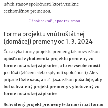
návrh stanov spoločnosti, ktorá vznikne
cezhraničnou premenou.
Článok pokračuje pod reklamou
Forma projektu vnútroštátnej
(domácej) premeny od 1. 3. 2024
Čo sa týka formy projektu premeny, tak nový zákon
upúšťa od vyhotovenia projektu premeny vo
forme notárskej zápisnice, a to
vo všeobecnosti
pri fúzii
(zlúčení alebo splynutí spoločností). Ale v
prípade
fúzie s.r.o., a.s.
či
j.s.a.
zákon
požaduje, aby
bol schválený projekt premeny vyhotovený vo
forme notárskej zápisnice
.
Schválený projekt premeny
teda
musí mať formu