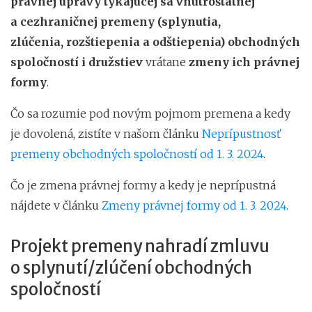
právnej úpravy týkajúcej sa vnútroštátnej
a cezhraničnej premeny (splynutia,
zlúčenia, rozštiepenia a odštiepenia) obchodných
spoločností i družstiev
vrátane
zmeny ich právnej
formy
.
Čo sa rozumie pod novým pojmom premena a kedy
je dovolená, zistíte v našom článku
Neprípustnosť
premeny obchodných spoločností od 1. 3. 2024
.
Čo je zmena právnej formy a kedy je neprípustná
nájdete v článku
Zmeny právnej formy od 1. 3. 2024
.
Projekt premeny nahradí zmluvu
o splynutí/zlúčení obchodných
spoločností