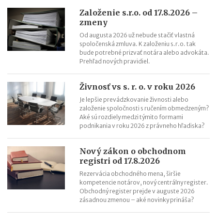
Reklamácia letného tábora
Založenie s.r.o. od 17.8.2026 –
zmeny
Zmeny v živnostenskom zákone od 1. 4. 2025
Od augusta 2026 už nebude stačiť vlastná
spoločenská zmluva. K založeniu s.r.o. tak
bude potrebné prizvať notára alebo advokáta.
Prehľad nových pravidiel.
Živnosť vs s. r. o. v roku 2026
Je lepšie prevádzkovanie živnosti alebo
založenie spoločnosti s ručením obmedzeným?
Aké sú rozdiely medzi týmito formami
podnikania v roku 2026 z právneho hľadiska?
Nový zákon o obchodnom
registri od 17.8.2026
Rezervácia obchodného mena, širšie
kompetencie notárov, nový centrálny register.
Obchodný register prejde v auguste 2026
zásadnou zmenou – aké novinky prináša?