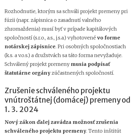
Rozhodnutie, ktorým sa schváli projekt premeny pri
fúzii (napr. zápisnica o zasadnutí valného
zhromaždenia) musí byť v prípade kapitálových
spoločností (s.r.o., a.s., j.s.a.) vyhotovené
vo forme
notárskej zápisnice
. Pri osobných spoločnostiach
(k.s. a v.o.s.) a družstvách sa táto forma nevyžaduje.
Schválený projekt premeny
musia podpísať
štatutárne orgány
zúčastnených spoločností.
Zrušenie schváleného projektu
vnútroštátnej (domácej) premeny od
1. 3. 2024
Nový zákon ďalej zavádza možnosť zrušenia
schváleného projektu premeny
. Tento inštitút