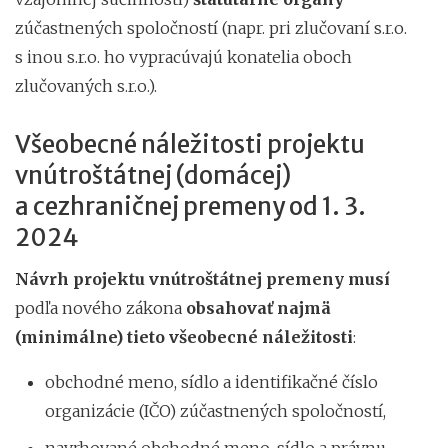
zúčastnených spoločností (napr. pri zlučovaní s.r.o.
s inou s.r.o. ho vypracúvajú konatelia oboch
zlučovaných s.r.o.).
Všeobecné náležitosti projektu
vnútroštátnej (domácej)
a cezhraničnej premeny od 1. 3.
2024
Návrh projektu vnútroštátnej premeny musí
podľa nového zákona
obsahovať najmä
(minimálne) tieto všeobecné náležitosti
:
obchodné meno, sídlo a identifikačné číslo
organizácie (IČO) zúčastnených spoločností,
navrhované obchodné meno, sídlo a právnu