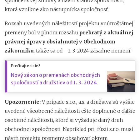
spoločenskej zmluvy a návrh stanov spoločnosti,
ktorá vznikne ako nástupnícka spoločnosť.
Rozsah uvedených náležitostí projektu vnútroštátnej
premeny bol v plnom rozsahu
prebratý z aktuálnej
právnej úpravy obsiahnutej v Obchodnom
zákonníku
, takže sa od 1. 3. 2024 zásadne nemení.
Prečítajte si tiež
Nový zákon o premenách obchodných
spoločností a družstiev od 1. 3. 2024
Upozornenie:
V prípade s.r.o., a.s. a družstva sú vyššie
uvedené všeobecné náležitosti ešte doplnené o ďalšie
osobitné náležitosti, ktoré si vyžaduje daný druh
obchodnej spoločnosti. Napríklad pri fúzii s.r.o. musí
návrh projektu premeny obsahovať okrem