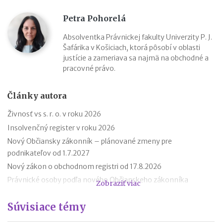
Petra Pohorelá
Absolventka Právnickej fakulty Univerzity P. J.
Šafárika v Košiciach, ktorá pôsobí v oblasti
justície a zameriava sa najmä na obchodné a
pracovné právo.
Články autora
Živnosť vs s. r. o. v roku 2026
Insolvenčný register v roku 2026
Nový Občiansky zákonník – plánované zmeny pre
podnikateľov od 1.7.2027
Nový zákon o obchodnom registri od 17.8.2026
Právnické osoby podľa nového Občianskeho zákonníka
Zobraziť viac
Premlčanie podľa nového Občianskeho zákonníka
Súvisiace témy
Štátni zamestnanci môžu od 1. októbra 2025 podnikať
Novela zákona o ochrane spotrebiteľa účinná od roku 2026