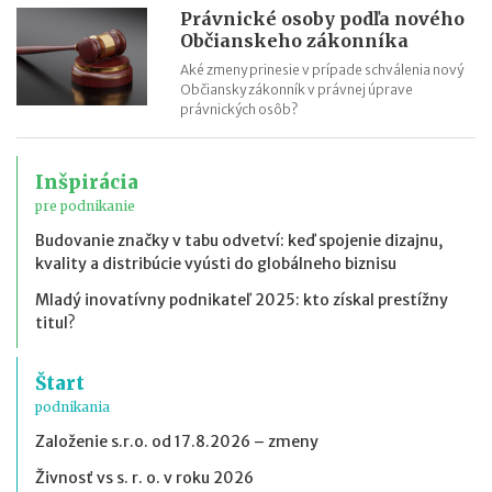
Právnické osoby podľa nového
Občianskeho zákonníka
Aké zmeny prinesie v prípade schválenia nový
Občiansky zákonník v právnej úprave
právnických osôb?
Inšpirácia
pre podnikanie
Budovanie značky v tabu odvetví: keď spojenie dizajnu,
kvality a distribúcie vyústi do globálneho biznisu
Mladý inovatívny podnikateľ 2025: kto získal prestížny
titul?
Štart
podnikania
Založenie s.r.o. od 17.8.2026 – zmeny
Živnosť vs s. r. o. v roku 2026