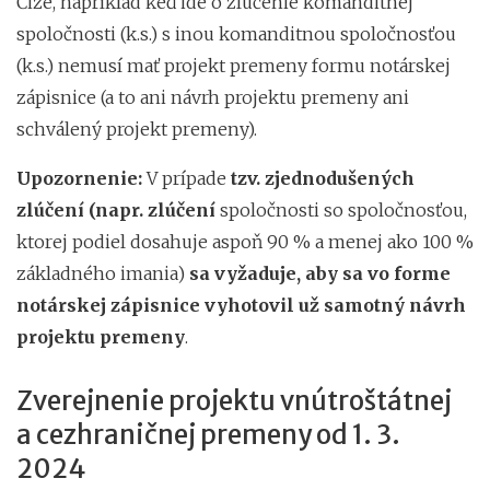
Čiže, napríklad keď ide o zlúčenie komanditnej
spoločnosti (k.s.) s inou komanditnou spoločnosťou
(k.s.) nemusí mať projekt premeny formu notárskej
zápisnice (a to ani návrh projektu premeny ani
schválený projekt premeny).
Upozornenie:
V prípade
tzv. zjednodušených
zlúčení (napr. zlúčení
spoločnosti so spoločnosťou,
ktorej podiel dosahuje aspoň 90 % a menej ako 100 %
základného imania)
sa vyžaduje, aby sa vo forme
notárskej zápisnice vyhotovil už samotný návrh
projektu premeny
.
Zverejnenie projektu vnútroštátnej
a cezhraničnej premeny od 1. 3.
2024