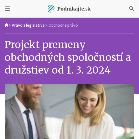
>
Právo a legislatíva
>
Obchodné právo
Projekt premeny
obchodných spoločností a
družstiev od 1. 3. 2024