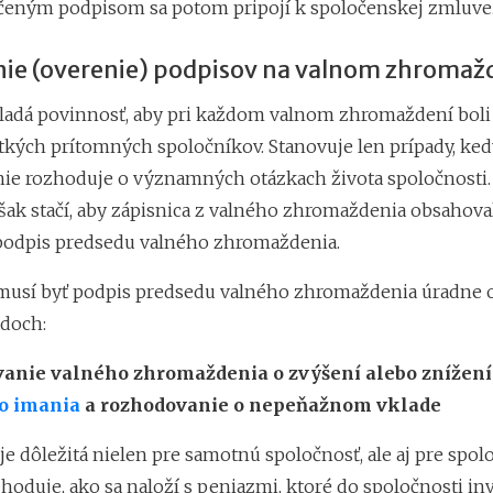
čeným podpisom sa potom pripojí k spoločenskej zmluve
ie (overenie) podpisov na valnom zhromaž
adá povinnosť, aby pri každom valnom zhromaždení boli
tkých prítomných spoločníkov. Stanovuje len prípady, ked
e rozhoduje o významných otázkach života spoločnosti. 
šak stačí, aby zápisnica z valného zhromaždenia obsahova
odpis predsedu valného zhromaždenia.
usí byť podpis predsedu valného zhromaždenia úradne 
adoch:
anie valného zhromaždenia o zvýšení alebo znížení
o imania
a rozhodovanie o nepeňažnom vklade
je dôležitá nielen pre samotnú spoločnosť, ale aj pre spol
hoduje, ako sa naloží s peniazmi, ktoré do spoločnosti inv