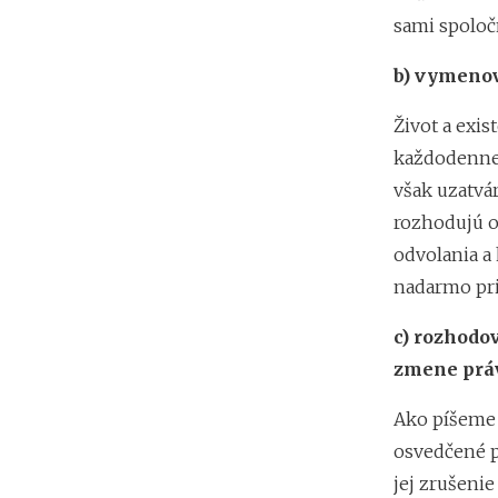
sami spoločn
b)
vymenov
Život a exi
každodennej
však uzatvá
rozhodujú o
odvolania a
nadarmo pr
c)
rozhodov
zmene práv
Ako píšeme 
osvedčené p
jej zrušenie