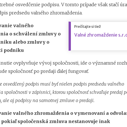
trebné osvedčenie podpisu. V tomto prípade však stačí úr
dpis predsedu valného zhromaždenia.
vanie valného
Prečítajte si tiež
ia o schválení zmluvy o
Valné zhromaždenie s.r.o
dniku alebo zmluvy o
ti podniku
nutie ovplyvňuje vývoj spoločnosti, ide o významné roz
ude spoločnosť po predaji ďalej fungovať.
e osvedčený podpis musí byť nielen podpis predsedu valného
 spoločnosti v zápisnici, ktorou spoločnosť schvaľuje predaj 
, ale aj podpisy na samotnej zmluve o predaji.
vanie valného zhromaždenia o vymenovaní a odvola
, pokiaľ spoločenská zmluva nestanovuje inak