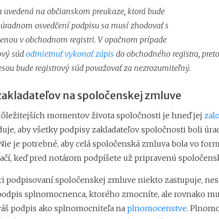
a uvedená na občianskom preukaze, ktorá bude
 úradnom osvedčení podpisu sa musí zhodovať s
enou v obchodnom registri. V opačnom prípade
ový súd
odmietnuť vykonať zápis
do obchodného registra, pret
esou bude registrový súd považovať za nezrozumiteľný.
zakladateľov na spoločenskej zmluve
dôležitejších momentov života spoločnosti je hneď jej
zal
uje, aby všetky podpisy zakladateľov spoločnosti boli úr
Nie je potrebné, aby celá spoločenská zmluva bola vo for
stačí, keď pred notárom podpíšete už pripravenú spoločen
pri podpisovaní spoločenskej zmluve niekto zastupuje, nes
odpis splnomocnenca, ktorého zmocníte, ale rovnako mu
áš podpis ako splnomocniteľa na
plnomocenstve
. Plnom