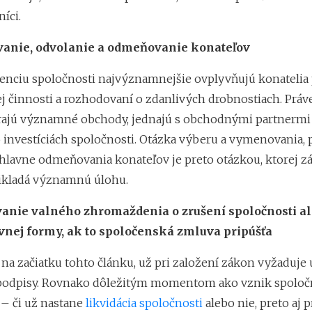
íci.
anie, odvolanie a odmeňovanie konateľov
stenciu spoločnosti najvýznamnejšie ovplyvňujú konatelia
 činnosti a rozhodovaní o zdanlivých drobnostiach. Práve
rajú významné obchody, jednajú s obchodnými partnermi
 investíciách spoločnosti. Otázka výberu a vymenovania,
 hlavne odmeňovania konateľov je preto otázkou, ktorej z
ikladá významnú úlohu.
anie valného zhromaždenia o zrušení spoločnosti al
nej formy, ak to spoločenská zmluva pripúšťa
na začiatku tohto článku, už pri založení zákon vyžaduje
odpisy. Rovnako dôležitým momentom ako vznik spoločno
 – či už nastane
likvidácia spoločnosti
alebo nie, preto aj 