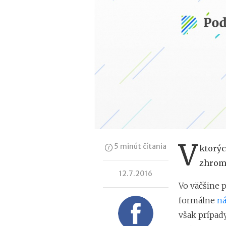
V
5 minút čítania
ktorýc
zhroma
12.7.2016
Vo väčšine 
formálne
ná
však prípad