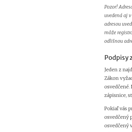
Pozor! Adres
uvedená aj v
adresou uved
môže registr
odlišnou adr
Podpisy 
Jeden z naj
Zákon vyžad
osvedčené. 
zápisnice, 
Pokiaľ vás 
osvedčený p
osvedčený v