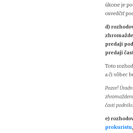
úkone je po
osvedčiť po
d)
rozhodo
zhromažden
predaji po
predaji čas
Toto rozhod
a či vôbec b
Pozor! Úradn
zhromaždenia
časti podniku
e)
rozhodo
prokuristu