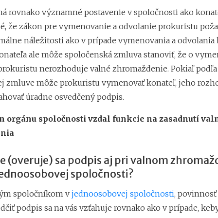
má rovnako významné postavenie v spoločnosti ako konateľ
é, že zákon pre vymenovanie a odvolanie prokuristu pož
málne náležitosti ako v prípade vymenovania a odvolania 
konateľa ale môže spoločenská zmluva stanoviť, že o vyme
prokuristu nerozhoduje valné zhromaždenie. Pokiaľ podľa
j zmluve môže prokuristu vymenovať konateľ, jeho rozh
hovať úradne osvedčený podpis.
en orgánu spoločnosti vzdal funkcie na zasadnutí va
nia
 (overuje) sa podpis aj pri valnom zhromaž
jednoosobovej spoločnosti?
iným spoločníkom v
jednoosobovej spoločnosti
, povinnosť
čiť podpis sa na vás vzťahuje rovnako ako v prípade, keby 