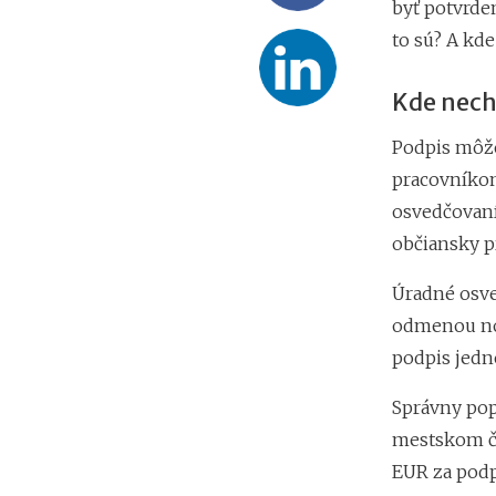
byť potvrde
to sú? A kd
Kde necha
Podpis môže
pracovníkom
osvedčovaní
občiansky p
Úradné osve
odmenou not
podpis jedne
Správny pop
mestskom či
EUR za podpi