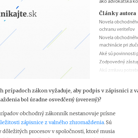
ako advokátska ko
Články autora
Novela obchodného 
ochranu veriteľov
Novela obchodného
machinácie pri zlu
Aké sú povinnosti 
Zodpovedný zástup
Akú zmluvu potrebu
mandátnu zmluvu al
Ochrana osobných 
h prípadoch zákon vyžaduje, aby podpis v zápisnici z 
európskeho nariad
ždenia bol úradne osvedčený (overený)?
Pokuty pre e-shop
Komu môže e-shop
prípadov obchodný zákonník nestanovuje prísne
Aké sú povinnosti
ležitosti zápisnice z valného zhromaždenia
. Sú
osobných údajov?
y dôležitých procesov v spoločnosti, ktoré musia
Ako previesť obchod