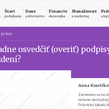
Štart
Dane
Financie
Manažment
Prá
e
podnikania
a účtovníctvo
ekonomika
a marketing
a legi
 právo
ne osvedčiť (overiť) podpis
dení?
Anna Kmetíko
Zameriava sa na o
riešenie obchodnýc
Právnickú fakultu 