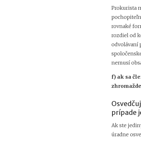
Prokurista 
pochopiteľn
rovnaké for
rozdiel od 
odvolávaní 
spoločenske
nemusí obsa
f)
ak sa čl
zhromažde
Osvedčuje
prípade 
Ak ste jed
úradne osved