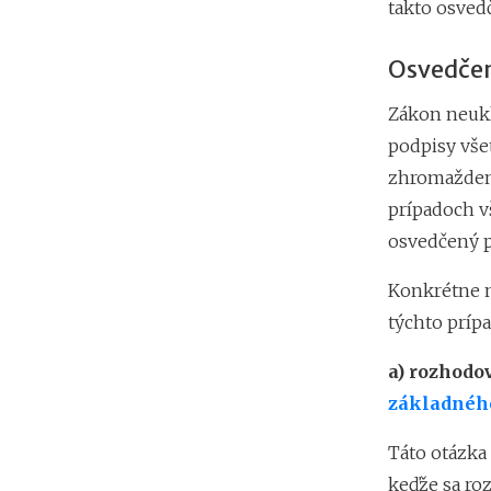
takto osved
Osvedčen
Zákon neukl
podpisy vše
zhromaždeni
prípadoch v
osvedčený p
Konkrétne m
týchto príp
a)
rozhodov
základnéh
Táto otázka 
keďže sa roz