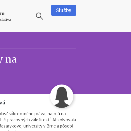
Služby
vo
slatíva
ODPORÚČAME
N
y na
e
d
o
s
t
a
t
k
vá
o
v
blasť súkromného práva, najmä na
é
h či pracovných záležitostí. Absolvovala
p
Masarykovej univerzity v Brne a pôsobí
r