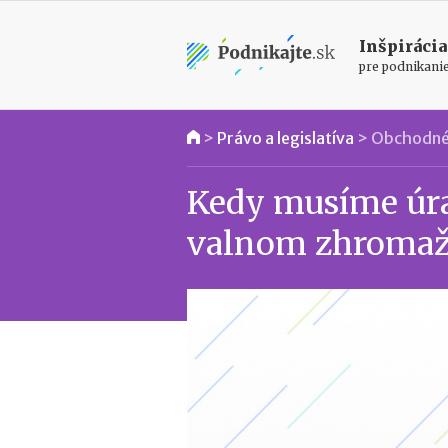
Inšpirácia
pre podnikani
>
Právo a legislatíva
>
Obchodné
Kedy musíme úrad
valnom zhromaž