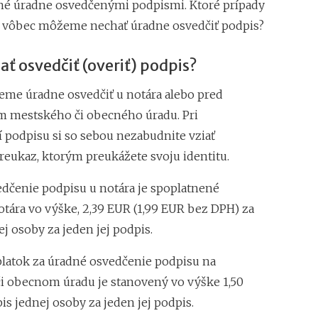
né úradne osvedčenými podpismi. Ktoré prípady
e vôbec môžeme nechať úradne osvedčiť podpis?
ť osvedčiť (overiť) podpis?
me úradne osvedčiť u notára alebo pred
 mestského či obecného úradu. Pri
 podpisu si so sebou nezabudnite vziať
reukaz, ktorým preukážete svoju identitu.
dčenie podpisu u notára je spoplatnené
ára vo výške, 2,39 EUR (1,99 EUR bez DPH) za
j osoby za jeden jej podpis.
latok za úradné osvedčenie podpisu na
 obecnom úradu je stanovený vo výške 1,50
s jednej osoby za jeden jej podpis.