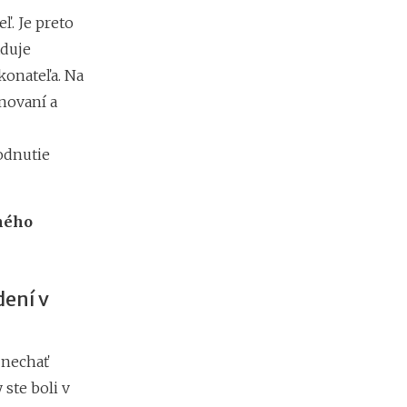
m
i
. Je preto
e
aduje
n
?
konateľa. Na
novaní a
odnutie
lného
dení v
 nechať
ste boli v