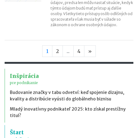
údajov, predsa len môžu nastať situácie, kedy k
týmto údajom budú mať prístup aj ďalšie
osoby. Všetky tieto prístupy osôb odlišných od
spracovateľa však musia byť v súlade so
zákonom o ochrane osobných údajov.
Nasledujúca stran
1
2
...
4
»
Inšpirácia
pre podnikanie
Budovanie značky v tabu odvetví: keď spojenie dizajnu,
kvality a distribúcie vyústi do globálneho biznisu
Mladý inovatívny podnikateľ 2025: kto získal prestížny
titul?
Štart