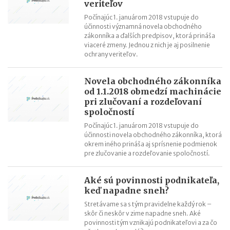
veriteľov
Počínajúc 1. januárom 2018 vstupuje do
účinnosti významná novela obchodného
zákonníka a ďalších predpisov, ktorá prináša
viaceré zmeny. Jednou z nich je aj posilnenie
ochrany veriteľov.
Novela obchodného zákonníka
od 1.1.2018 obmedzí machinácie
pri zlučovaní a rozdeľovaní
spoločností
Počínajúc 1. januárom 2018 vstupuje do
účinnosti novela obchodného zákonníka, ktorá
okrem iného prináša aj sprísnenie podmienok
pre zlučovanie a rozdeľovanie spoločností.
Aké sú povinnosti podnikateľa,
keď napadne sneh?
Stretávame sa s tým pravidelne každý rok –
skôr či neskôr v zime napadne sneh. Aké
povinnosti tým vznikajú podnikateľovi a za čo