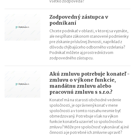
všetko zodpovedá?
Zodpovedný zástupca v
podnikaní
Chcete podnikať v oblasti, v ktorej sa vyznáte,
ale nespĺňate zákonom stanovené podmienky
pre získanie príslušnej živnosti, napríklad z
dôvodu chýbajúceho odborného vzdelania?
Podnikať môžete aj prostredníctvom
zodpovedného zástupcu.
Akú zmluvu potrebuje konateľ -
zmluvu o výkone funkcie,
mandátnu zmluvu alebo
pracovnú zmluvu s s.r.o.?
Konateľ má na starosti obchodné vedenie
spoločnosti, je oprávnený konať v mene
spoločnosti a v tomto rozsahu nesmie byť
obmedzovaný. Potrebuje však na výkon
funkcie konateľa uzavrieť so spoločnosťou
zmluvu? Môže pre spoločnosť vykonávať aj iné
činnosti a je potrebné ich zmluvne upraviť?