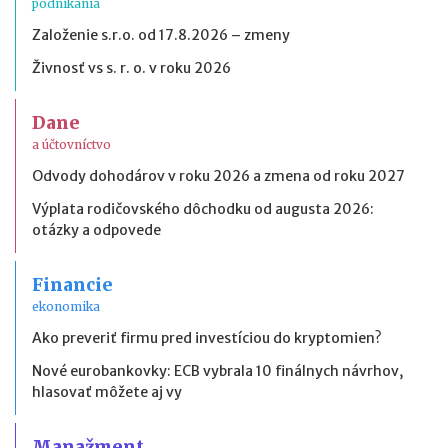
podnikania
Založenie s.r.o. od 17.8.2026 – zmeny
Živnosť vs s. r. o. v roku 2026
Dane
a účtovníctvo
Odvody dohodárov v roku 2026 a zmena od roku 2027
Výplata rodičovského dôchodku od augusta 2026:
otázky a odpovede
Financie
ekonomika
Ako preveriť firmu pred investíciou do kryptomien?
Nové eurobankovky: ECB vybrala 10 finálnych návrhov,
hlasovať môžete aj vy
Manažment