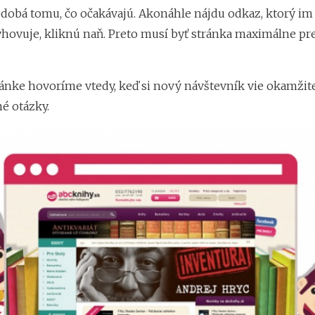
odobá tomu, čo očakávajú. Akonáhle nájdu odkaz, ktorý im
yhovuje, kliknú naň. Preto musí byť stránka maximálne pr
ránke hovoríme vtedy, keď si nový návštevník vie okamži
é otázky.