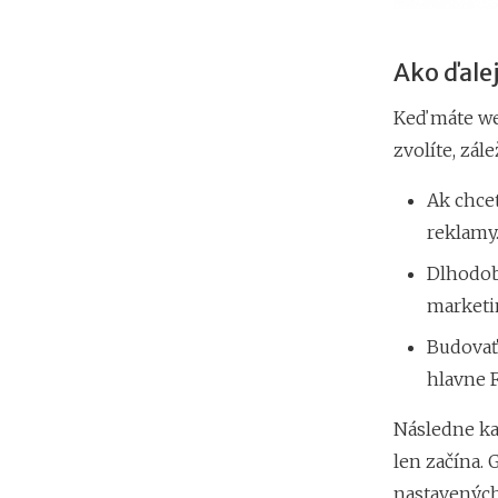
Ako ďale
Keď máte we
zvolíte, zále
Ak chcet
reklamy
Dlhodob
marketi
Budovať 
hlavne 
Následne ka
len začína.
nastavených