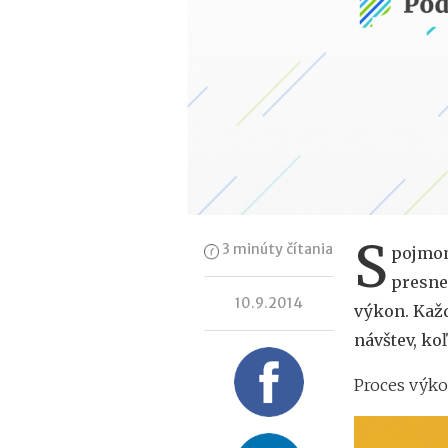
S
3 minúty čítania
pojmom
presne
10.9.2014
výkon. Každ
návštev, ko
Proces výk