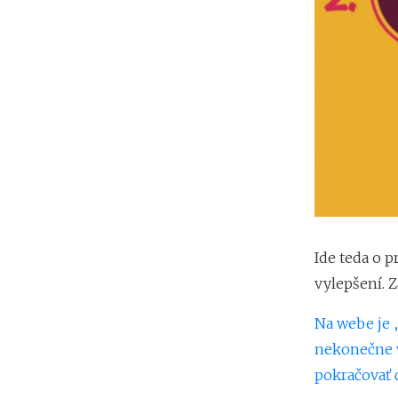
Ide teda o 
vylepšení. 
Na webe je „
nekonečne ve
pokračovať ď