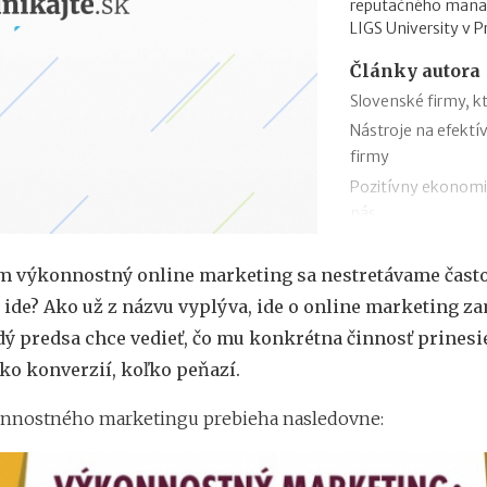
reputačného manaž
LIGS University v P
Články autora
Slovenské firmy, k
Nástroje na efektív
firmy
Pozitívny ekonomi
nás
Prehľad užitočných
3 tipy ako predať c
 výkonnostný online marketing sa nestretávame často
Koľko stojí mesačn
 ide? Ako už z názvu vyplýva, ide o online marketing z
Urobme si poriado
ý predsa chce vedieť, čo mu konkrétna činnosť prinesi
reklamy
ľko konverzií, koľko peňazí.
9 šablón, ktoré Vá
Budovanie značky
onnostného marketingu prebieha nasledovne:
Personalizácia v d