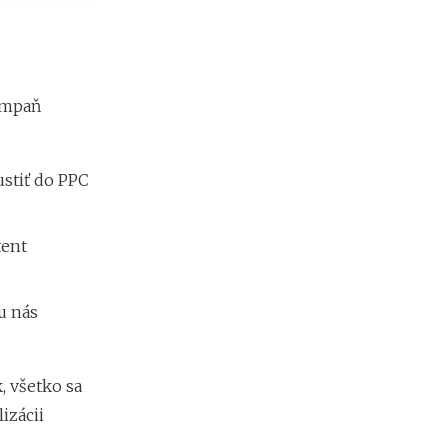
ampaň
ustiť do PPC
tent
u nás
, všetko sa
izácii