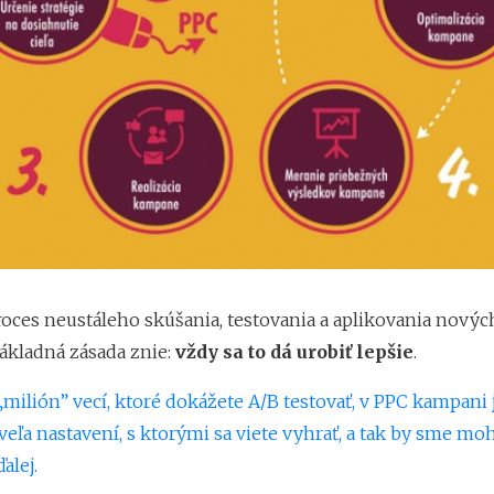
proces neustáleho skúšania, testovania a aplikovania nový
Základná zásada znie:
vždy sa to dá urobiť lepšie
.
milión” vecí, ktoré dokážete A/B testovať, v PPC kampani 
ľa nastavení, s ktorými sa viete vyhrať, a tak by sme moh
alej.