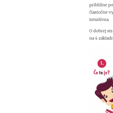
približne p
čiastočne v
intuitívna.
O dobrej st
na 4 základn