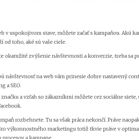
j
b v uspokojivom stave, môžete začať s kampaňou. Akú k
ží od toho, aké sú vaše ciele.
e okamžité zvýšenie návštevnosti a konverzie, treba sa p
.
ú návštevnosť na web vám prinesie dobre nastavený con
ng a SEO.
značku a vzťah so zákazníkmi môžete cez sociálne siete, 
Facebook.
mpaň rozbehnete. Tu sa však práca nekončí. Práve naopak
 Gro výkonnostného marketingu totiž tkvie práve v optimal
 procesov a kampane.