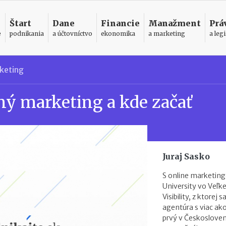
Štart
Dane
Financie
Manažment
Prá
e
podnikania
a účtovníctvo
ekonomika
a marketing
a legi
keting
ný marketing a kde začať
Juraj Sasko
S online marketing
University vo Veľke
Visibility, z ktorej 
agentúra s viac ak
prvý v Českoslove