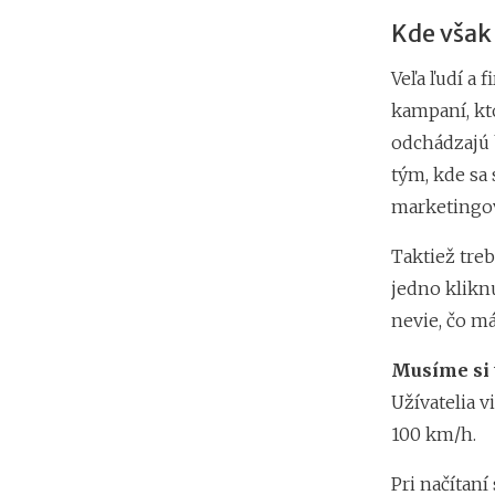
Kde však 
Veľa ľudí a 
kampaní, kto
odchádzajú 
tým, kde sa
marketingový
Taktiež treb
jedno klikn
nevie, čo má
Musíme si t
Užívatelia v
100 km/h.
Pri načítaní