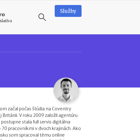
Služby
vo
slatíva
ODPORÚČAME
N
o
v
é
p
o
d
m
i
om začal počas štúdia na Coventry
e
j Británii. V roku 2009 založil agentúru
n
sa postupne stala full servis digitálna
k
o 70 pracovníkmi v dvoch krajinách. Ako
y
nsku som spracoval tému online
p