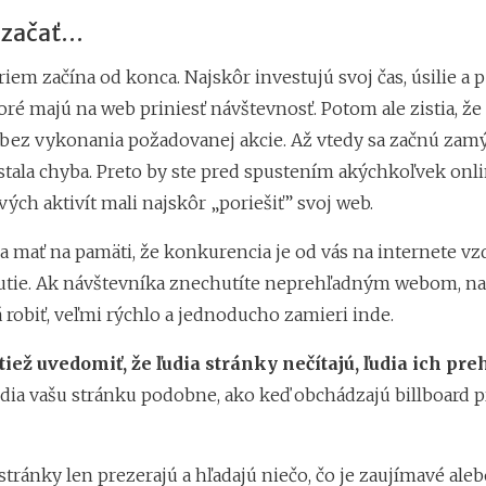
začať...
firiem začína od konca. Najskôr investujú svoj čas, úsilie a
ré majú na web priniesť návštevnosť. Potom ale zistia, že
bez vykonania požadovanej akcie. Až vtedy sa začnú zamý
 stala chyba. Preto by ste pred spustením akýchkoľvek onl
ch aktivít mali najskôr „poriešiť” svoj web.
a mať na pamäti, že konkurencia je od vás na internete vz
utie. Ak návštevníka znechutíte neprehľadným webom, n
 robiť, veľmi rýchlo a jednoducho zamieri inde.
iež uvedomiť, že ľudia stránky nečítajú, ľudia ich preh
idia vašu stránku podobne, ako keď obchádzajú billboard pr
 stránky len prezerajú a hľadajú niečo, čo je zaujímavé ale