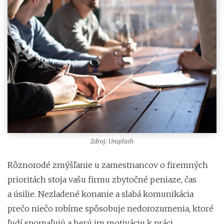
Zdroj: Unsplash
Rôznorodé zmýšľanie u zamestnancov o firemných
prioritách stoja vašu firmu zbytočné peniaze, čas
a úsilie. Nezladené konanie a slabá komunikácia
prečo niečo robíme spôsobuje nedorozumenia, ktoré
ľudí spomaľujú a berú im motiváciu k práci.