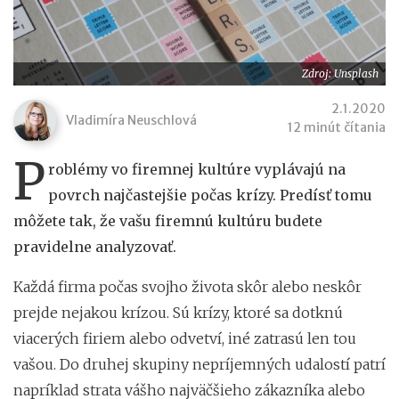
Zdroj: Unsplash
2.1.2020
Vladimíra Neuschlová
12 minút čítania
P
roblémy vo firemnej kultúre vyplávajú na
povrch najčastejšie počas krízy. Predísť tomu
môžete tak, že vašu firemnú kultúru budete
pravidelne analyzovať.
Každá firma počas svojho života skôr alebo neskôr
prejde nejakou krízou. Sú krízy, ktoré sa dotknú
viacerých firiem alebo odvetví, iné zatrasú len tou
vašou. Do druhej skupiny nepríjemných udalostí patrí
napríklad strata vášho najväčšieho zákazníka alebo