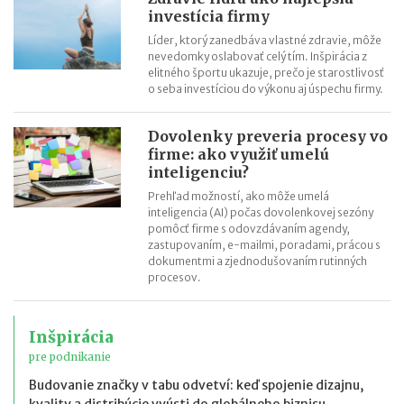
investícia firmy
Líder, ktorý zanedbáva vlastné zdravie, môže
nevedomky oslabovať celý tím. Inšpirácia z
elitného športu ukazuje, prečo je starostlivosť
o seba investíciou do výkonu aj úspechu firmy.
Dovolenky preveria procesy vo
firme: ako využiť umelú
inteligenciu?
Prehľad možností, ako môže umelá
inteligencia (AI) počas dovolenkovej sezóny
pomôcť firme s odovzdávaním agendy,
zastupovaním, e-mailmi, poradami, prácou s
dokumentmi a zjednodušovaním rutinných
procesov.
Inšpirácia
pre podnikanie
Budovanie značky v tabu odvetví: keď spojenie dizajnu,