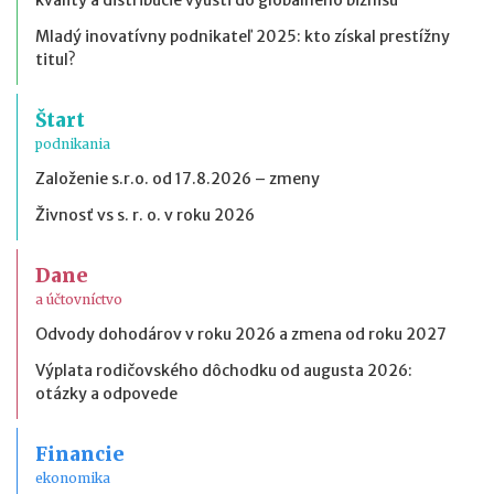
kvality a distribúcie vyústi do globálneho biznisu
Mladý inovatívny podnikateľ 2025: kto získal prestížny
titul?
Štart
podnikania
Založenie s.r.o. od 17.8.2026 – zmeny
Živnosť vs s. r. o. v roku 2026
Dane
a účtovníctvo
Odvody dohodárov v roku 2026 a zmena od roku 2027
Výplata rodičovského dôchodku od augusta 2026:
otázky a odpovede
Financie
ekonomika