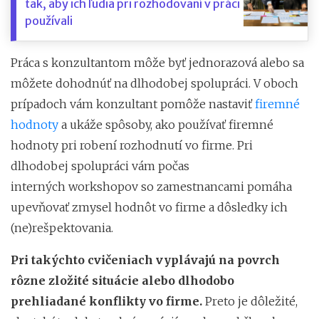
tak, aby ich ľudia pri rozhodovaní v práci
používali
Práca s konzultantom môže byť jednorazová alebo sa
môžete dohodnúť na dlhodobej spolupráci. V oboch
prípadoch vám konzultant pomôže nastaviť
firemné
hodnoty
a ukáže spôsoby, ako používať firemné
hodnoty pri robení rozhodnutí vo firme. Pri
dlhodobej spolupráci vám počas
interných workshopov so zamestnancami pomáha
upevňovať zmysel hodnôt vo firme a dôsledky ich
(ne)rešpektovania.
Pri takýchto cvičeniach vyplávajú na povrch
rôzne zložité situácie alebo dlhodobo
prehliadané konflikty vo firme.
Preto je dôležité,