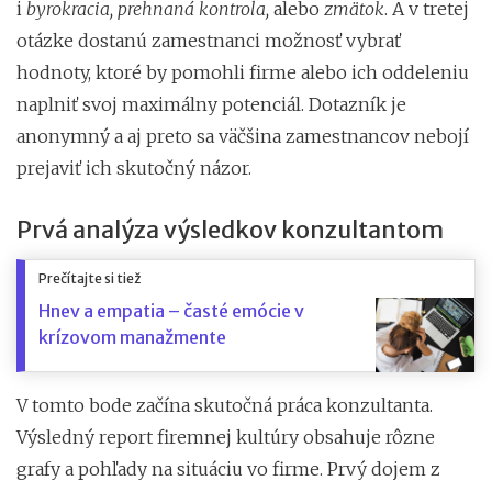
i
byrokracia, prehnaná kontrola,
alebo
zmätok
. A v tretej
otázke dostanú zamestnanci možnosť vybrať
hodnoty, ktoré by pomohli firme alebo ich oddeleniu
naplniť svoj maximálny potenciál. Dotazník je
anonymný a aj preto sa väčšina zamestnancov nebojí
prejaviť ich skutočný názor.
Prvá analýza výsledkov konzultantom
Prečítajte si tiež
Hnev a empatia – časté emócie v
krízovom manažmente
V tomto bode začína skutočná práca konzultanta.
Výsledný report firemnej kultúry obsahuje rôzne
grafy a pohľady na situáciu vo firme. Prvý dojem z