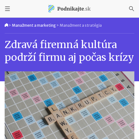
>
Manažment a marketing
>
Manažment a stratégia
Zdravá firemná kultúra
podrží firmu aj počas krízy