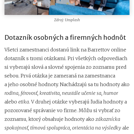
Zdroj: Unsplash
Dotazník osobných a firemných hodnôt
Všetci zamestnanci dostanú link na Barrettov online
dotazník s tromi otázkami. Pri všetkých odpovediach
si vyberajú slová a slovné spojenia zo zoznamu pred
sebou. Prvá otázka je zameraná na zamestnanca
a jeho osobné hodnoty. Nachádzajú sa tu hodnoty ako
rodina, férovosť, kreativita, neustále učenie sa, humor
alebo
etika
. V druhej otázke vyberajú ľudia hodnoty a
pozorované správanie vo firme. Môžu si vybrať zo
zoznamu, ktorý obsahuje hodnoty ako
zákaznícka
spokojnosť, tímová spolupráca, orientácia na výsledky
ale