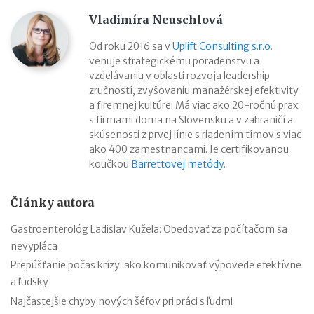
Vladimíra Neuschlová
Od roku 2016 sa v
Uplift Consulting s.r.o.
venuje strategickému poradenstvu a
vzdelávaniu v oblasti rozvoja leadership
zručností, zvyšovaniu manažérskej efektivity
a firemnej kultúre. Má viac ako 20-ročnú prax
s firmami doma na Slovensku a v zahraničí a
skúsenosti z prvej línie s riadením tímov s viac
ako 400 zamestnancami. Je certifikovanou
koučkou
Barrettovej metódy
.
Články autora
Gastroenterológ Ladislav Kužela: Obedovať za počítačom sa
nevypláca
Prepúšťanie počas krízy: ako komunikovať výpovede efektívne
a ľudsky
Najčastejšie chyby nových šéfov pri práci s ľuďmi