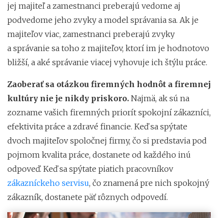
jej majiteľ a zamestnanci preberajú vedome aj
podvedome jeho zvyky a model správania sa. Ak je
majiteľov viac, zamestnanci preberajú zvyky
a správanie sa toho z majiteľov, ktorí im je hodnotovo
bližší, a aké správanie viacej vyhovuje ich štýlu práce.
Zaoberať sa otázkou firemných hodnôt a firemnej
kultúry nie je nikdy priskoro.
Najmä, ak sú na
zozname vašich firemných priorít spokojní zákazníci,
efektivita práce a zdravé financie. Keď sa spýtate
dvoch majiteľov spoločnej firmy, čo si predstavia pod
pojmom kvalita práce, dostanete od každého inú
odpoveď. Keď sa spýtate piatich pracovníkov
zákazníckeho servisu
, čo znamená pre nich spokojný
zákazník, dostanete päť rôznych odpovedí.