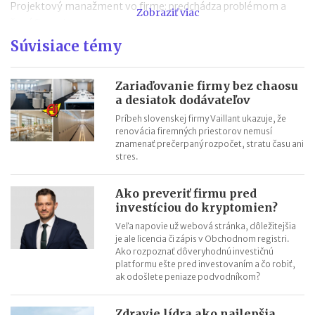
Projektový manažment vo firme: predchádza problémom a
Zobraziť viac
šetrí financie
Emocionálna inteligencia: schopnosť lídrov, ktorí dokážu viesť
Súvisiace témy
tímy k úspechu
Najčastejšie problémy, ktoré ohrozujú úspešnosť projektov
Zariaďovanie firmy bez chaosu
Tímová spolupráca, ktorá priniesla bronzový úspech
a desiatok dodávateľov
Richard Barrett: Naše hodnoty sú hnacím motorom všetkých
Príbeh slovenskej firmy Vaillant ukazuje, že
renovácia firemných priestorov nemusí
našich ambícií a zámerov
znamenať prečerpaný rozpočet, stratu času ani
Ekonomické dopady pandémie môžu mať pre podnikateľov
stres.
tragické následky, nebojte sa požiadať o pomoc
Daniel Hevier: Človek by mal v práci nájsť aspoň čiastočný
Ako preveriť firmu pred
zmysel svojej existencie
investíciou do kryptomien?
Veľa napovie už webová stránka, dôležitejšia
je ale licencia či zápis v Obchodnom registri.
Ako rozpoznať dôveryhodnú investičnú
platformu ešte pred investovaním a čo robiť,
ak odošlete peniaze podvodníkom?
Zdravie lídra ako najlepšia