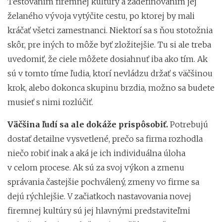
Testovaním firemnej kultúry a zadefinovaním jej
želaného vývoja vytýčite cestu, po ktorej by mali
kráčať všetci zamestnanci. Niektorí sa s ňou stotožnia
skôr, pre iných to môže byť zložitejšie. Tu si ale treba
uvedomiť, že ciele môžete dosiahnuť iba ako tím. Ak
sú v tomto tíme ľudia, ktorí nevládzu držať s väčšinou
krok, alebo dokonca skupinu brzdia, možno sa budete
musieť s nimi rozlúčiť.
Väčšina ľudí sa ale dokáže prispôsobiť.
Potrebujú
dostať detailne vysvetlené, prečo sa firma rozhodla
niečo robiť inak a aká je ich individuálna úloha
v celom procese. Ak sú za svoj výkon a zmenu
správania častejšie pochválený, zmeny vo firme sa
dejú rýchlejšie. V začiatkoch nastavovania novej
firemnej kultúry sú jej hlavnými predstaviteľmi