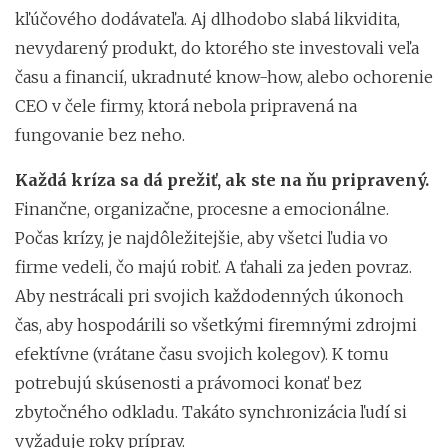
kľúčového dodávateľa. Aj dlhodobo slabá likvidita,
nevydarený produkt, do ktorého ste investovali veľa
času a financií, ukradnuté know-how, alebo ochorenie
CEO v čele firmy, ktorá nebola pripravená na
fungovanie bez neho.
Každá kríza sa dá prežiť, ak ste na ňu pripravený.
Finančne, organizačne, procesne a emocionálne.
Počas krízy, je najdôležitejšie, aby všetci ľudia vo
firme vedeli, čo majú robiť.
A ťahali za jeden povraz.
Aby nestrácali pri svojich každodenných úkonoch
čas, aby hospodárili so všetkými firemnými zdrojmi
efektívne (vrátane času svojich kolegov). K tomu
potrebujú skúsenosti a právomoci konať bez
zbytočného odkladu. Takáto synchronizácia ľudí si
vyžaduje roky príprav.