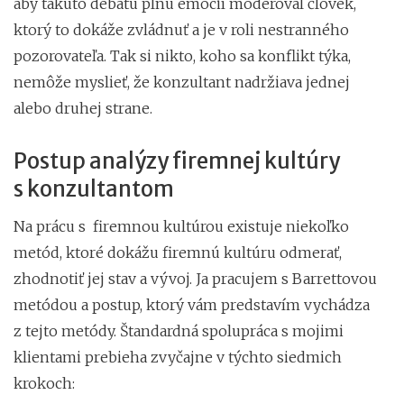
aby takúto debatu plnú emócií moderoval človek,
ktorý to dokáže zvládnuť a je v roli nestranného
pozorovateľa. Tak si nikto, koho sa konflikt týka,
nemôže myslieť, že konzultant nadržiava jednej
alebo druhej strane.
Postup analýzy firemnej kultúry
s konzultantom
Na prácu s firemnou kultúrou existuje niekoľko
metód, ktoré dokážu firemnú kultúru odmerať,
zhodnotiť jej stav a vývoj. Ja pracujem s Barrettovou
metódou a postup, ktorý vám predstavím vychádza
z tejto metódy. Štandardná spolupráca s mojimi
klientami prebieha zvyčajne v týchto siedmich
krokoch: