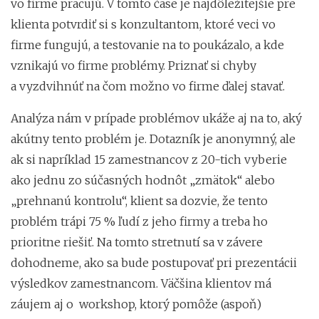
vo firme pracujú. V tomto čase je najdôležitejšie pre
klienta potvrdiť si s konzultantom, ktoré veci vo
firme fungujú, a testovanie na to poukázalo, a kde
vznikajú vo firme problémy. Priznať si chyby
a vyzdvihnúť na čom možno vo firme ďalej stavať.
Analýza nám v prípade problémov ukáže aj na to, aký
akútny tento problém je. Dotazník je anonymný, ale
ak si napríklad 15 zamestnancov z 20-tich vyberie
ako jednu zo súčasných hodnôt „zmätok“ alebo
„prehnanú kontrolu“, klient sa dozvie, že tento
problém trápi 75 % ľudí z jeho firmy a treba ho
prioritne riešiť. Na tomto stretnutí sa v závere
dohodneme, ako sa bude postupovať pri prezentácii
výsledkov zamestnancom. Väčšina klientov má
záujem aj o workshop, ktorý pomôže (aspoň)