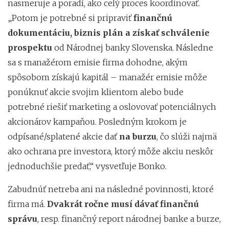
nasmeruje a poradí, ako celý proces koordinovať.
„Potom je potrebné si pripraviť
finančnú
dokumentáciu, biznis plán a získať schválenie
prospektu
od Národnej banky Slovenska. Následne
sa s manažérom emisie firma dohodne, akým
spôsobom získajú kapitál – manažér emisie môže
ponúknuť akcie svojim klientom alebo bude
potrebné riešiť marketing a oslovovať potenciálnych
akcionárov kampaňou. Posledným krokom je
odpísané/splatené akcie dať
na burzu
, čo slúži najmä
ako ochrana pre investora, ktorý môže akciu neskôr
jednoduchšie predať,“ vysvetľuje Bonko.
Zabudnúť netreba ani na následné povinnosti, ktoré
firma má.
Dvakrát ročne musí dávať finančnú
správu
, resp. finančný report národnej banke a burze,