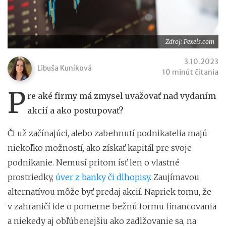
Zdroj: Pexels.com
3.10.2023
Libuša Kuníková
10 minút čítania
P
re aké firmy má zmysel uvažovať nad vydaním
akcií a ako postupovať?
Či už začínajúci, alebo zabehnutí podnikatelia majú
niekoľko možností, ako získať kapitál pre svoje
podnikanie. Nemusí pritom ísť len o vlastné
prostriedky,
úver z banky či dlhopisy
. Zaujímavou
alternatívou môže byť predaj akcií. Napriek tomu, že
v zahraničí ide o pomerne bežnú formu financovania
a niekedy aj obľúbenejšiu ako zadlžovanie sa, na