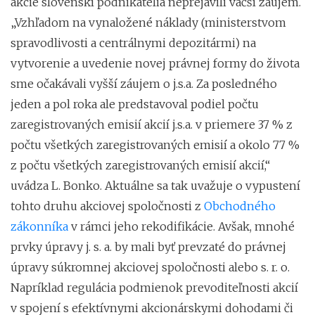
akcie slovenskí podnikatelia neprejavili väčší záujem.
„Vzhľadom na vynaložené náklady (ministerstvom
spravodlivosti a centrálnymi depozitármi) na
vytvorenie a uvedenie novej právnej formy do života
sme očakávali vyšší záujem o j.s.a. Za posledného
jeden a pol roka ale predstavoval podiel počtu
zaregistrovaných emisií akcií j.s.a. v priemere 37 % z
počtu všetkých zaregistrovaných emisií a okolo 77 %
z počtu všetkých zaregistrovaných emisií akcií,“
uvádza L. Bonko. Aktuálne sa tak uvažuje o vypustení
tohto druhu akciovej spoločnosti z
Obchodného
zákonníka
v rámci jeho rekodifikácie. Avšak, mnohé
prvky úpravy j. s. a. by mali byť prevzaté do právnej
úpravy súkromnej akciovej spoločnosti alebo s. r. o.
Napríklad regulácia podmienok prevoditeľnosti akcií
v spojení s efektívnymi akcionárskymi dohodami či