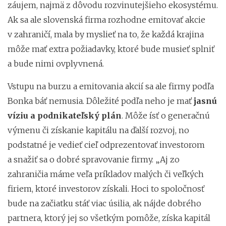
záujem, najmä z dôvodu rozvinutejšieho ekosystému.
Ak sa ale slovenská firma rozhodne emitovať akcie
v zahraničí, mala by myslieť na to, že každá krajina
môže mať extra požiadavky, ktoré bude musieť splniť
a bude nimi ovplyvnená.
Vstupu na burzu a emitovania akcií sa ale firmy podľa
Bonka báť nemusia. Dôležité podľa neho je mať
jasnú
víziu a podnikateľský plán
. Môže ísť o generačnú
výmenu či získanie kapitálu na ďalší rozvoj, no
podstatné je vedieť cieľ odprezentovať investorom
a snažiť sa o dobré spravovanie firmy. „Aj zo
zahraničia máme veľa príkladov malých či veľkých
firiem, ktoré investorov získali. Hoci to spoločnosť
bude na začiatku stáť viac úsilia, ak nájde dobrého
partnera, ktorý jej so všetkým pomôže, získa kapitál