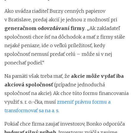
Ako uvádza riaditeľ Burzy cenných papierov
v Bratislave, predaj akcií je jednou z možností pri
generačnom odovzdávaní firmy
. „Ak zakladateľ
spoločnosti chce ísť na dôchodok a mať z firmy stále
nejaké peniaze, ide o veľkú príležitosť, kedy
spoločnosť nemusí predať celú – môže si v nej
ponechať podiel.“
Na pamäti však treba mať, že
akcie môže vydať iba
akciová spoločnosť
(prípadne jednoduchá
spoločnosť na akcie). Ak chce túto formu financovania
využiť s. r. o.-čka, musí
zmeniť právnu formu a
transformovať sa na a. s.
Pokiaľ chce firma zaujať investorov, Bonko odporúča
budovať silný príbeh
. Investorov zväčša zaujme