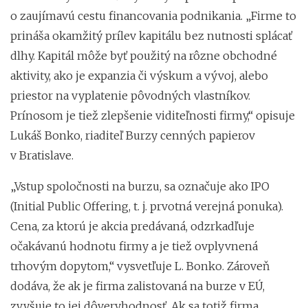
o zaujímavú cestu financovania podnikania. „Firme to
prináša okamžitý prílev kapitálu bez nutnosti splácať
dlhy. Kapitál môže byť použitý na rôzne obchodné
aktivity, ako je expanzia či výskum a vývoj, alebo
priestor na vyplatenie pôvodných vlastníkov.
Prínosom je tiež zlepšenie viditeľnosti firmy,“ opisuje
Lukáš Bonko, riaditeľ Burzy cenných papierov
v Bratislave.
„Vstup spoločnosti na burzu, sa označuje ako IPO
(Initial Public Offering, t. j. prvotná verejná ponuka).
Cena, za ktorú je akcia predávaná, odzrkadľuje
očakávanú hodnotu firmy a je tiež ovplyvnená
trhovým dopytom,“ vysvetľuje L. Bonko. Zároveň
dodáva, že ak je firma zalistovaná na burze v EÚ,
zvyšuje to jej dôveryhodnosť. Ak sa totiž firma