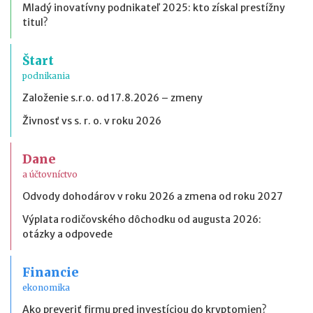
Mladý inovatívny podnikateľ 2025: kto získal prestížny
titul?
Štart
podnikania
Založenie s.r.o. od 17.8.2026 – zmeny
Živnosť vs s. r. o. v roku 2026
Dane
a účtovníctvo
Odvody dohodárov v roku 2026 a zmena od roku 2027
Výplata rodičovského dôchodku od augusta 2026:
otázky a odpovede
Financie
ekonomika
Ako preveriť firmu pred investíciou do kryptomien?