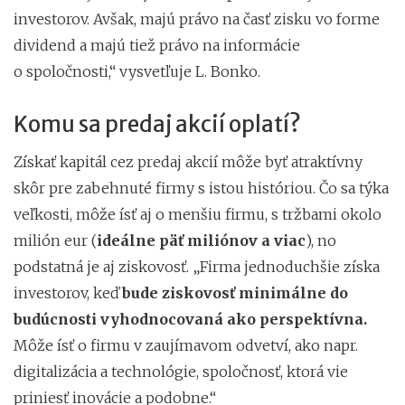
investorov. Avšak, majú právo na časť zisku vo forme
dividend a majú tiež právo na informácie
o spoločnosti,“ vysvetľuje L. Bonko.
Komu sa predaj akcií oplatí?
Získať kapitál cez predaj akcií môže byť atraktívny
skôr pre zabehnuté firmy s istou históriou. Čo sa týka
veľkosti, môže ísť aj o menšiu firmu, s tržbami okolo
milión eur (
ideálne päť miliónov a viac
), no
podstatná je aj ziskovosť. „Firma jednoduchšie získa
investorov, keď
bude ziskovosť minimálne do
budúcnosti vyhodnocovaná ako perspektívna.
Môže ísť o firmu v zaujímavom odvetví, ako napr.
digitalizácia a technológie, spoločnosť, ktorá vie
priniesť inovácie a podobne.“