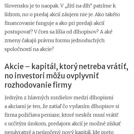
Slovensku je to naopak. V „žití na dlh“ patríme k
lídrom, no o predaj akcií záujem nie je. Ako takéto
financovanie funguje a ako pri predaji akcií
postupovať? V čom sa líšia od dlhopisov? A aké
zmeny čakajú právnu formu jednoduchých
spoločností na akcie?
Akcie – kapitál, ktorý netreba vrátiť,
no investori môžu ovplyvniť
rozhodovanie firmy
Jedným z hlavných rozdielov medzi dlhopismi
a akciami je ten, že zatiaľ čo vydaním dlhopisov si
firma požičiava peniaze, ktoré neskôr musí vrátiť
s určitým úrokom, predajom akcií je možné získať
nenávratný a neúročený nový kapitál. Ide preto