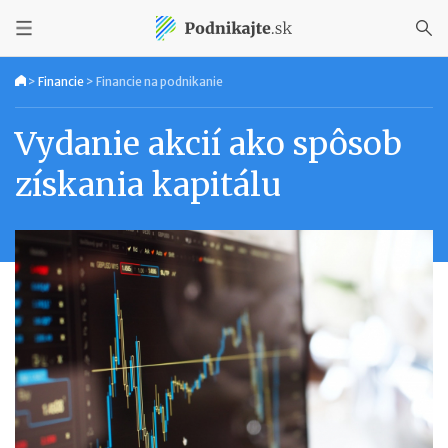
>
Financie
>
Financie na podnikanie
Vydanie akcií ako spôsob
získania kapitálu