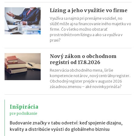
Lízing a jeho využitie vo firme
Využíva sa najmä pri prenájme vozidiel, no
slúžiť môže aj na financovanie iného majetku vo
firme. Čo všetko možno obstarať
prostredníctvom lízingu a ako sa využíva v
praxi?
Nový zákon o obchodnom
registri od 17.8.2026
Rezervácia obchodného mena, širšie
kompetencie notárov, nový centrálny register.
Obchodný register prejde v auguste 2026
zásadnou zmenou – aké novinky prináša?
Inšpirácia
pre podnikanie
Budovanie značky v tabu odvetví: keď spojenie dizajnu,
kvality a distribúcie vyústi do globálneho biznisu