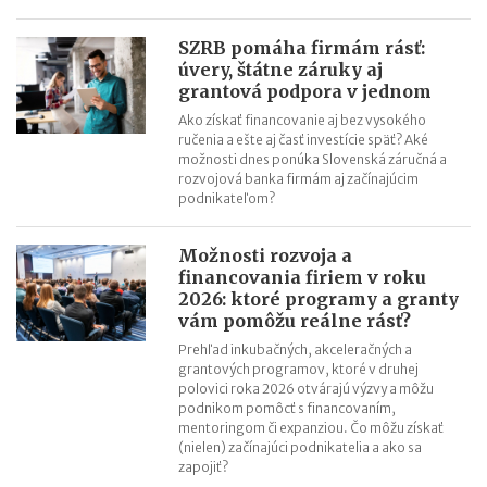
Minimálny dôchodok v roku 2027
Sviatok sv. Cyrila a Metoda 2026 už bez zatvorených obchodov
SZRB pomáha firmám rásť:
úvery, štátne záruky aj
Nabíjanie elektromobilu v zahraničí: roaming, aplikácie,
grantová podpora v jednom
plánovanie cesty
Ako získať financovanie aj bez vysokého
ChatGPT, Gemini a ďalšie AI nástroje: daňové povinnosti pri
ručenia a ešte aj časť investície späť? Aké
predplatnom
možnosti dnes ponúka Slovenská záručná a
rozvojová banka firmám aj začínajúcim
podnikateľom?
Možnosti rozvoja a
financovania firiem v roku
2026: ktoré programy a granty
vám pomôžu reálne rásť?
Prehľad inkubačných, akceleračných a
grantových programov, ktoré v druhej
polovici roka 2026 otvárajú výzvy a môžu
podnikom pomôcť s financovaním,
mentoringom či expanziou. Čo môžu získať
(nielen) začínajúci podnikatelia a ako sa
zapojiť?