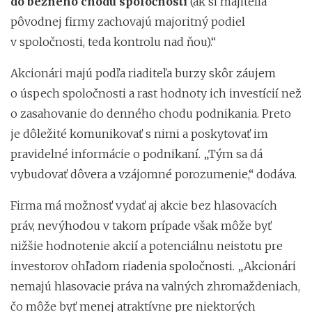
do bežného chodu spoločnosti
(ak si majitelia
pôvodnej firmy zachovajú majoritný podiel
v spoločnosti, teda kontrolu nad ňou).“
Akcionári majú podľa riaditeľa burzy skôr záujem
o úspech spoločnosti a rast hodnoty ich investícií než
o zasahovanie do denného chodu podnikania. Preto
je dôležité komunikovať s nimi a poskytovať im
pravidelné informácie o podnikaní. „Tým sa dá
vybudovať dôvera a vzájomné porozumenie,“ dodáva.
Firma má možnosť vydať aj akcie bez hlasovacích
práv, nevýhodou v takom prípade však môže byť
nižšie hodnotenie akcií a potenciálnu neistotu pre
investorov ohľadom riadenia spoločnosti. „Akcionári
nemajú hlasovacie práva na valných zhromaždeniach,
čo môže byť menej atraktívne pre niektorých