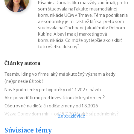
Písanie a žurnalistika ma vždy zaujímali, preto
som študovala na Fakulte masmediálnej
komunikácie UCM v Trnave. Téma podnikania
a ekonomiky je mi taktiež blízka, preto som
študovala na Obchodnej akadémii v Dolnom
Kubíne. A baví ma aj marketingová
komunikácia. Čo môže byť lepšie ako skĺbiť
toto všetko dokopy?
Články autora
Teambuilding vo firme: aký má skutočný význam a kedy
(ne)prinesie úžitok?
Nové podmienky pre hypotéky od 1.1.2027: návrh
Ako preveriť firmu pred investíciou do kryptomien?
Ošetrovné na dieťa či rodiča: zmeny od 1.8.2026
Výzva Obnov dom mini+ od 15.7.2026: aké sú podmienky?
Zobraziť viac
Novela zákona o ochrane pred legalizáciou príjmov z trestnej
Súvisiace témy
činnosti (AML zákon)