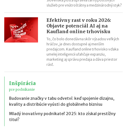
Slovenská pošta upravila tarify poštových
služieb pre vnútroštátny a medzinárodný styk?
Efektívny rast v roku 2026:
Objavte potenciál AI aj na
Kaufland online trhovisku
To, čo bolo donedávna skôr výsadou veľkých
hráčov, je dnes dostupné aj menším
predajcom. Kaufland online trhovisko vďaka
umelej inteligencii uľahčuje expanziu,
marketing aj správu predaja a dáva priestor
rásť.
Inšpirácia
pre podnikanie
Budovanie značky v tabu odvetví: keď spojenie dizajnu,
kvality a distribúcie vyústi do globálneho biznisu
Mladý inovatívny podnikateľ 2025: kto získal prestížny
titul?