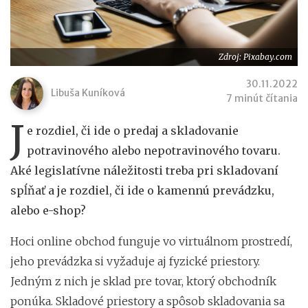
Zdroj: Pixabay.com
30.11.2022
Libuša Kuníková
7 minút čítania
J
e rozdiel, či ide o predaj a skladovanie
potravinového alebo nepotravinového tovaru.
Aké legislatívne náležitosti treba pri skladovaní
spĺňať a je rozdiel, či ide o kamennú prevádzku,
alebo e-shop?
Hoci online obchod funguje vo virtuálnom prostredí,
jeho prevádzka si vyžaduje aj fyzické priestory.
Jedným z nich je sklad pre tovar, ktorý obchodník
ponúka. Skladové priestory a spôsob skladovania sa