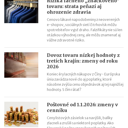
Riziká lacného „značkového“
tovaru: strata peňazí aj
Nabíjanie elektromobilu v zahraničí: roaming, aplikácie,
ohrozenie zdravia
plánovanie cesty
Cenovo lákavé napodobeniny z neoverených
ChatGPT, Gemini a ďalšie AI nástroje: daňové povinnosti pri
e-shopov, sociálnych sietí či trhovísk môžu
predplatnom
spotrebiteľov vyjsť draho. Falzifikáty nie sú len
otázkou výhodnej ceny, ale môžu znamenať aj
vážne zdravotné riziko.
Dovoz tovaru nízkej hodnoty z
tretích krajín: zmeny od roku
2026
Koniec éry lacných nákupov z Číny - Európska
únia zavádza nové clo aj poplatky, ktoré
násobne zvýšia cenu objednávok aj tej najnižšej
hodnoty. S čím rátať?
Poštovné od 1.1.2026: zmeny v
cenníku
Ceny listových zásielok sa navýšili, balíky
zlacneli a zrušili sa niektoré poplatky. Ako