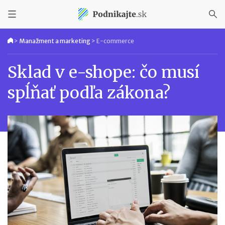
>
Manažment a marketing
>
E-commerce
Sklad v e-shope: čo musí
spĺňať podľa zákona?