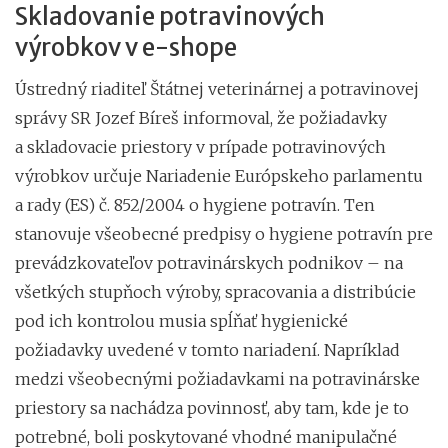
Skladovanie potravinových
výrobkov v e-shope
Ústredný riaditeľ Štátnej veterinárnej a potravinovej
správy SR Jozef Bíreš informoval, že požiadavky
a skladovacie priestory v prípade potravinových
výrobkov určuje Nariadenie Európskeho parlamentu
a rady (ES) č. 852/2004 o hygiene potravín. Ten
stanovuje všeobecné predpisy o hygiene potravín pre
prevádzkovateľov potravinárskych podnikov – na
všetkých stupňoch výroby, spracovania a distribúcie
pod ich kontrolou musia spĺňať hygienické
požiadavky uvedené v tomto nariadení. Napríklad
medzi všeobecnými požiadavkami na potravinárske
priestory sa nachádza povinnosť, aby tam, kde je to
potrebné, boli poskytované vhodné manipulačné