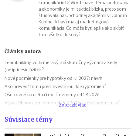
komunikácie UCM v Trnave. Téma podnikania
a ekonomiky je mi taktiež blízka, preto som
študovala na Obchodnej akadémii v Dolnom
Kubíne. A baví ma aj marketingová
komunikácia. Čo môže byť lepšie ako skĺbiť
toto všetko dokopy?
Články autora
Teambuilding vo firme: aký má skutočný význam a kedy
(ne)prinesie úžitok?
Nové podmienky pre hypotéky od 1.1.2027: návrh
Ako preveriť firmu pred investíciou do kryptomien?
Ošetrovné na dieťa či rodiča: zmeny od 1.8.2026
Výzva Obnov dom mini+ od 15.7.2026: aké sú podmienky?
Zobraziť viac
Novela zákona o ochrane pred legalizáciou príjmov z trestnej
Súvisiace témy
činnosti (AML zákon)
Minimálny dôchodok v roku 2027
Sviatok sv. Cyrila a Metoda 2026 už bez zatvorených obchodov