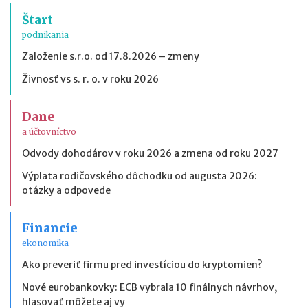
Štart
podnikania
Založenie s.r.o. od 17.8.2026 – zmeny
Živnosť vs s. r. o. v roku 2026
Dane
a účtovníctvo
Odvody dohodárov v roku 2026 a zmena od roku 2027
Výplata rodičovského dôchodku od augusta 2026:
otázky a odpovede
Financie
ekonomika
Ako preveriť firmu pred investíciou do kryptomien?
Nové eurobankovky: ECB vybrala 10 finálnych návrhov,
hlasovať môžete aj vy