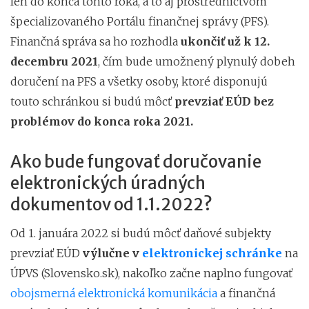
len do konca tohto roka, a to aj prostredníctvom
špecializovaného Portálu finančnej správy (PFS).
Finančná správa sa ho rozhodla
ukončiť už k 12.
decembru 2021
, čím bude umožnený plynulý dobeh
doručení na PFS a všetky osoby, ktoré disponujú
touto schránkou si budú môcť
prevziať EÚD bez
problémov do konca roka 2021.
Ako bude fungovať doručovanie
elektronických úradných
dokumentov od 1.1.2022?
Od 1. januára 2022 si budú môcť daňové subjekty
prevziať EÚD
výlučne v
elektronickej schránke
na
ÚPVS (Slovensko.sk), nakoľko začne naplno fungovať
obojsmerná elektronická komunikácia
a finančná