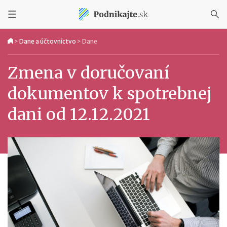
>
Dane a účtovníctvo
>
Dane
Zmena v doručovaní
dokumentov k spotrebnej
dani od 12.12.2021