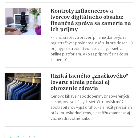
Kontroly influencerov a
tvorcov digitálneho obsahu:
finančná správa sa zameria na
ich príjmy
Finančná správa preverí plnenie daňových a
registračných povinností osôb, ktoré dosahujú
príjmy prostredníctvom sociálnych sietí a
online platforiem. Ako sa pripraviť a na čo sa
zameria?
Riziká lacného „značkového“
tovaru: strata peňazí aj
ohrozenie zdravia
Cenovo lákavé napodobeniny z neoverených
e-shopov, sociálnych sietí či trhovísk môžu
spotrebiteľov vyjsť draho. Falzifikáty nie sú len
otázkou výhodnej ceny, ale môžu znamenať aj
vážne zdravotné riziko.