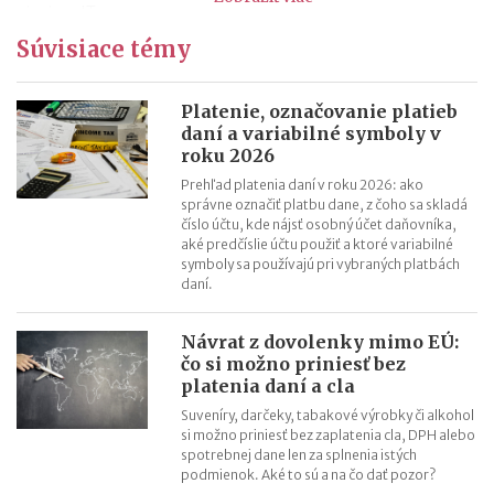
aj mimo IT
Návrat z dovolenky mimo EÚ: čo si možno priniesť bez platenia
Súvisiace témy
daní a cla
Nové pravidlá EÚ v leteckej doprave: zlepšenie práv pre
Platenie, označovanie platieb
cestujúcich
daní a variabilné symboly v
roku 2026
Riziká lacného „značkového“ tovaru: strata peňazí aj ohrozenie
zdravia
Prehľad platenia daní v roku 2026: ako
správne označiť platbu dane, z čoho sa skladá
Nové pravidlá kontroly PZP od 1.8.2026
číslo účtu, kde nájsť osobný účet daňovníka,
Nárok na daňový bonus či platenie poistného: pravidlá a
aké predčíslie účtu použiť a ktoré variabilné
symboly sa používajú pri vybraných platbách
termíny po skončení školského roka
daní.
OČR cez letné prázdniny a zmena tlačiva v roku 2026
Návrat z dovolenky mimo EÚ:
čo si možno priniesť bez
platenia daní a cla
Suveníry, darčeky, tabakové výrobky či alkohol
si možno priniesť bez zaplatenia cla, DPH alebo
spotrebnej dane len za splnenia istých
podmienok. Aké to sú a na čo dať pozor?