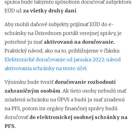
správa bude takýmto spôsobom doručovať subjektom
EÚD už
za všetky druhy daní
.
Aby mohli daňové subjekty prijímať EÚD do e-
schránky na Ústrednom portáli verejnej správy, je
potrebné ju mať
aktivovanú na doručovanie.
Praktický návod, ako na to, približujeme v článku
Elektronické doručovanie od januára 2022: návod
aktivovania schránky na tento účel
.
Výnimku bude tvoriť
doručovanie rozhodnutí
zahraničným osobám
. Ak tieto osoby nebudú mať
zriadenú schránku na ÚPVS a budú ju mať zriadenú
na PFS, potom im orgány finančnej správy budú
doručovať
do elektronickej osobnej schránky na
PFS.