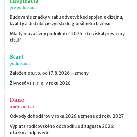
Inšpirácia
pre podnikanie
Budovanie značky v tabu odvetví: keď spojenie dizajnu,
kvality a distribúcie vyústi do globálneho biznisu
Mladý inovatívny podnikateľ 2025: kto získal prestížny
titul?
Štart
podnikania
Založenie s.r.o. od 17.8.2026 – zmeny
Živnosť vs s. r. o. v roku 2026
Dane
a účtovníctvo
Odvody dohodárov v roku 2026 a zmena od roku 2027
Výplata rodičovského dôchodku od augusta 2026:
otázky a odpovede