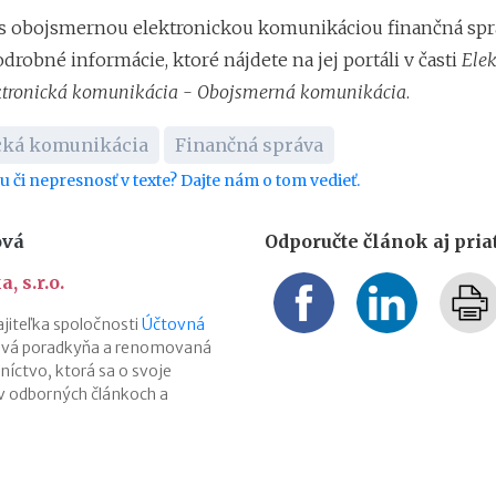
i s obojsmernou elektronickou komunikáciou finančná spr
odrobné informácie, ktoré nájdete na jej portáli v časti
Elek
ektronická komunikácia - Obojsmerná komunikácia
.
cká komunikácia
Finančná správa
bu či nepresnosť v texte? Dajte nám o tom vedieť.
ová
Odporučte článok aj pri
, s.r.o.
jiteľka spoločnosti
Účtovná
ová poradkyňa a renomovaná
íctvo, ktorá sa o svoje
 v odborných článkoch a