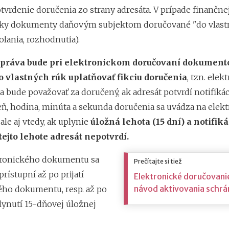
tvrdenie doručenia zo strany adresáta. V prípade finančne
tky dokumenty daňovým subjektom doručované "do vlast
olania, rozhodnutia).
práva bude pri elektronickom doručovaní dokument
 vlastných rúk uplatňovať fikciu doručenia
, tzn. elek
 bude považovať za doručený, ak adresát potvrdí notifikác
eň, hodina, minúta a sekunda doručenia sa uvádza na elekt
ale aj vtedy, ak uplynie
úložná lehota (15 dní)
a notifiká
tejto lehote adresát nepotvrdí.
tronického dokumentu sa
Prečítajte si tiež
prístupní až po prijatí
Elektronické doručovani
návod aktivovania schrán
ého dokumentu, resp. až po
nutí 15-dňovej úložnej