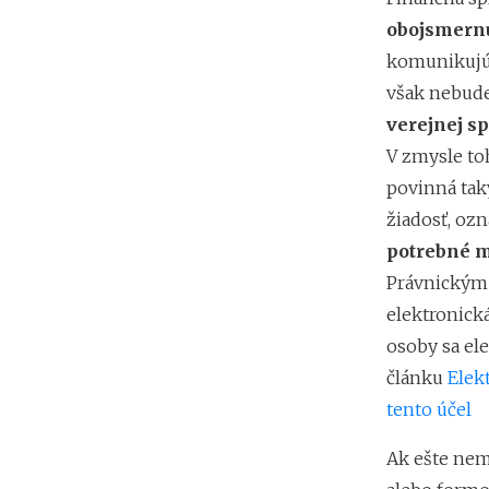
obojsmern
komunikujú 
však nebude
verejnej s
V zmysle toh
povinná tak
žiadosť, oz
potrebné m
Právnickým 
elektronická
osoby sa ele
článku
Elek
tento účel
Ak ešte ne