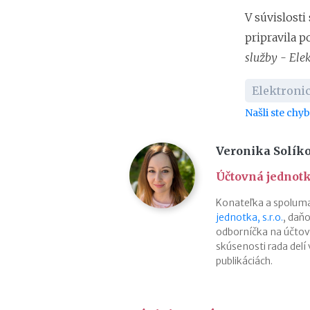
V súvislost
pripravila p
služby - El
Elektroni
Našli ste chy
Veronika Solík
Účtovná jednotka
Konateľka a spoluma
jednotka, s.r.o.
, daň
odborníčka na účtovn
skúsenosti rada delí
publikáciách.