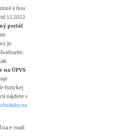
e
ktoré s ňou
s
i
od 1.1.2022
e
ný portál
2
te.
0
2
i, je
6
zhodnutie,
:
k
šak
d
ie na ÚPVS
.
e
c
vuje
h
e fyzickej
ý
b
cií nájdete v
a
schránky na
n
a
j
v
 na e-mail
i