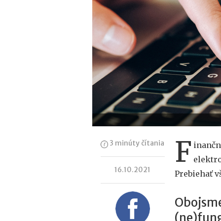
F
3 minúty čítania
inančn
elektr
16.10.2021
Prebiehať v
Obojsme
(ne)fun