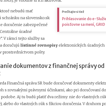
 SMS), je vhodné si ich aktivovať.
 ktoré nebudú mať
Prečítajte si tiež
ú schránku na slovensko.sk
Prihlasovanie do e-Služi
poisťovne sa mení, GRID 
de doručenie zabezpečené
„Centrálne úradné
. V rámci tejto služby sa
a doručujú
listinné rovnopisy
elektronických úradných
 prostredníctvom pošty.
anie dokumentov z finančnej správy od
2
teda Finančná správa SR bude doručovať dokumenty elekt
loh s rovnakými právnymi účinkami, ako pri doručovaní 
 podobe. Aj tu budú platiť dva režimy: nie do vlastných rú
), alebo do vlastných rúk s fikciou doručenia. V druhom p