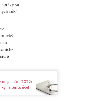
b
j správy sú
i
ť
ných rúk"
?
ov
N
o
tronický
v
iu o
é
p
ronickej
o
ciu o
d
m
i
e
n
e od januára 2022:
k
y
ky na tento účel
p
r
e