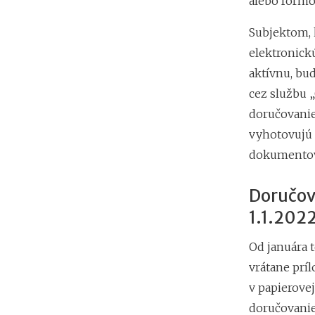
alebo formou
Subjektom,
elektronick
aktívnu, bu
cez službu 
doručovanie“
vyhotovujú 
dokumentov
Doručov
1.1.202
Od januára 
vrátane prí
v papierovej
doručovanie