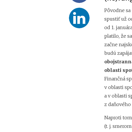
Pôvodne sa 
spustiť už 
od 1. január
platilo, že
začne najskô
budú zapájať
obojstrann
oblasti spo
Finančná sp
v oblasti sp
a v oblasti
z daňového 
Naproti tom
(t. j. smer