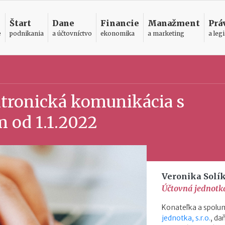
Štart
Dane
Financie
Manažment
Prá
e
podnikania
a účtovníctvo
ekonomika
a marketing
a legi
tronická komunikácia s
 od 1.1.2022
Veronika Solí
Účtovná jednotka,
Konateľka a spolum
jednotka, s.r.o.
, d