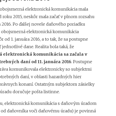
obojsmerná elektronická komunikácia mala
od roku 2015, neskôr mala začať v plnom rozsahu
a 2016. Po ďalšej novele daňového poriadku
 sa obojsmerná elektronická komunikácia
r od 1. januára 2016, a to tak, že sa postupne
 jednotlivé dane. Realita bola taká, že
á elektronická komunikácia sa začala v
trebných daní od 11. januára 2016
. Postupne
ráva komunikovala elektronicky so subjektmi
otrebných daní, v oblasti hazardných hier
 správnych konaní. Ostatným subjektom zásielky
úradu doručuje pošta listinne.
u, elektronická komunikácia s daňovým úradom
om od daňovníka voči daňovému úradu) je povinná