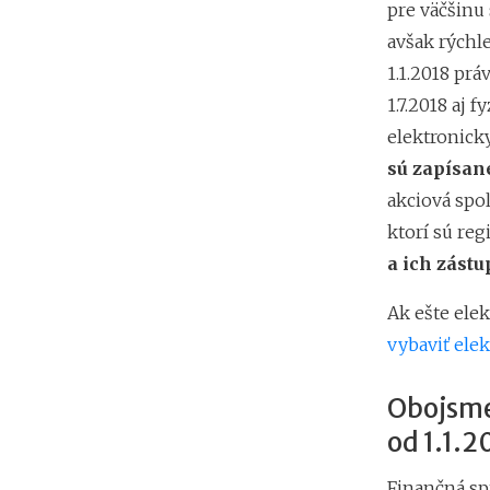
pre väčšinu
avšak rýchle
1.1.2018 pr
1.7.2018 aj 
elektronick
sú zapísan
akciová spo
ktorí sú reg
a ich zástu
Ak ešte el
vybaviť el
Obojsme
od 1.1.2
Finančná sp