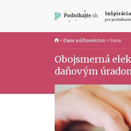
Inšpirácia
pre podnikani
>
Dane a účtovníctvo
>
Dane
Obojsmerná elek
daňovým úradom