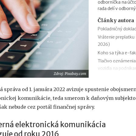
odborníčka na účto
rada delí v odborný
Články autora
Pokladničný doklad
Vrátenie preplatku 
2026)
Koho sa týka e-fak
Tlačivo oznámenia
vozidla na podnikan
Zdroj: Pixabay.com
Podanie daňového p
Zmeny v evidencii 
á správa od 1. januára 2022 avizuje spustenie obojsmern
Stravné (diéty) od 
onickej komunikácie, teda smerom k daňovým subjekt
Zmeny v sociálnom
šak nebude cez portál finančnej správy.
Odvodová odpočíta
1.1.2026
rná elektronická komunikácia
11 mýtov o dôcho
guje od roku 2016