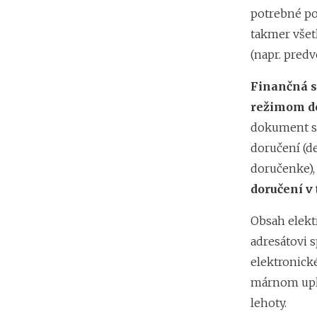
potrebné po
takmer vše
(napr. predv
Finančná s
režimom do
dokument sa
doručení (d
doručenke), 
doručení v 
Obsah elek
adresátovi s
elektronick
márnom uply
lehoty.