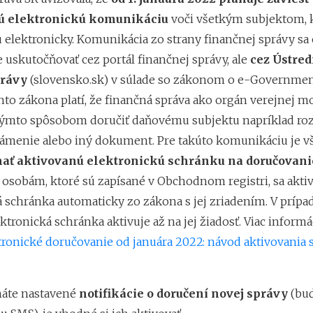
ú elektronickú komunikáciu
voči všetkým subjektom, 
elektronicky. Komunikácia zo strany finančnej správy sa 
 uskutočňovať cez portál finančnej správy, ale
cez Ústred
právy
(slovensko.sk) v súlade so zákonom o e-Governmen
to zákona platí, že finančná správa ako orgán verejnej moc
ýmto spôsobom doručiť daňovému subjektu napríklad ro
námenie alebo iný dokument. Pre takúto komunikáciu je v
ať aktivovanú elektronickú schránku na doručovan
osobám, ktoré sú zapísané v Obchodnom registri, sa akti
 schránka automaticky zo zákona s jej zriadením. V prípad
ktronická schránka aktivuje až na jej žiadosť. Viac informá
tronické doručovanie od januára 2022: návod aktivovania 
máte nastavené
notifikácie o doručení novej správy
(buď