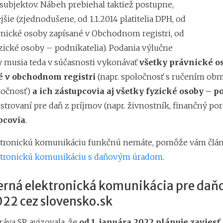
 subjektov. Nábeh prebiehal taktiež postupne,
jšie (zjednodušene, od 1.1.2014 platitelia DPH, od
ávnické osoby zapísané v Obchodnom registri, od
fyzické osoby – podnikatelia). Podania výlučne
y musia teda v súčasnosti vykonávať
všetky právnické os
é v obchodnom registri
(napr. spoločnosť s ručením o
ločnosť)
a ich zástupcovia aj
všetky fyzické osoby – p
istrovaní pre daň z príjmov (napr. živnostník, finančný por
pcovia
.
ektronickú komunikáciu funkčnú nemáte, pomôže vám člá
ektronickú komunikáciu s daňovým úradom
.
rná elektronická komunikácia pre daň
022 cez slovensko.sk
ráva SR avizovala, že
od 1. januára 2022 plánuje zaviesť