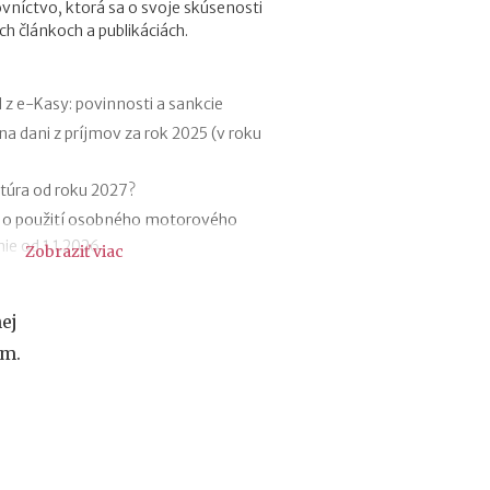
vníctvo, ktorá sa o svoje skúsenosti
f
ch článkoch a publikáciách.
i
r
m
e
 z e-Kasy: povinnosti a sankcie
:
na dani z príjmov za rok 2025 (v roku
a
k
ý
túra od roku 2027?
m
 o použití osobného motorového
á
ie od 1.1.2026
Zobraziť viac
s
k
riznania za rok 2025 (v roku 2026)
u
tržieb od roku 2026
t
ej
1.12.2025
o
om.
č
 poistení SZČO od 1.1.2026
n
teľná položka z príjmu trénerov od
ý
v
ý
dkoch
z