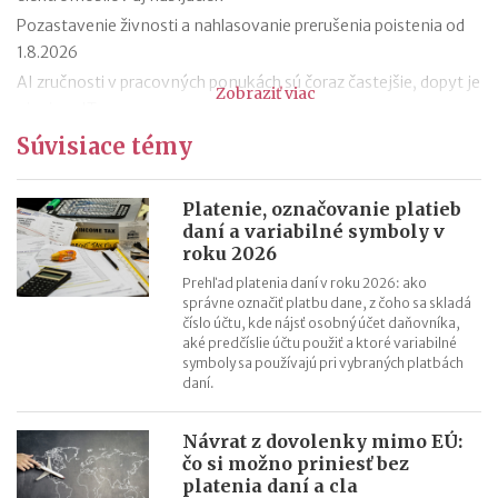
Pozastavenie živnosti a nahlasovanie prerušenia poistenia od
1.8.2026
AI zručnosti v pracovných ponukách sú čoraz častejšie, dopyt je
Zobraziť viac
aj mimo IT
Návrat z dovolenky mimo EÚ: čo si možno priniesť bez platenia
Súvisiace témy
daní a cla
Nové pravidlá EÚ v leteckej doprave: zlepšenie práv pre
Platenie, označovanie platieb
cestujúcich
daní a variabilné symboly v
roku 2026
Riziká lacného „značkového“ tovaru: strata peňazí aj ohrozenie
zdravia
Prehľad platenia daní v roku 2026: ako
správne označiť platbu dane, z čoho sa skladá
Nové pravidlá kontroly PZP od 1.8.2026
číslo účtu, kde nájsť osobný účet daňovníka,
Nárok na daňový bonus či platenie poistného: pravidlá a
aké predčíslie účtu použiť a ktoré variabilné
symboly sa používajú pri vybraných platbách
termíny po skončení školského roka
daní.
OČR cez letné prázdniny a zmena tlačiva v roku 2026
Návrat z dovolenky mimo EÚ:
čo si možno priniesť bez
platenia daní a cla