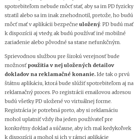
spotrebiteľom nebude môcť stať, aby sa im PD fyzicky
stratil alebo sa im inak znehodnotil, pretože, ho budú
môcť mať v aplikácii bezpečne
uložený
. PD budú mať
k dispozícii aj vtedy, ak budú používať iné mobilné
zariadenie alebo pôvodné sa stane nefunkčným.
Sprievodnou službou pre širokú verejnosť bude
možnosť
použitia v nej uložených detailov
dokladov na reklamačné konanie.
Ide tak o prvú
štátnu aplikáciu, ktorá bude slúžiť spotrebiteľom aj na
reklamačný proces. Po registrácii emailovou adresou
budú všetky PD uložené vo virtuálnej forme.
Registrácia je potrebná preto, aby si reklamáciu
mohol uplatniť vždy iba jeden používateľ pre
konkrétny doklad a súčasne, aby ich mal kedykoľvek
k dispozícii a mohol si ich v rámci aplikácie