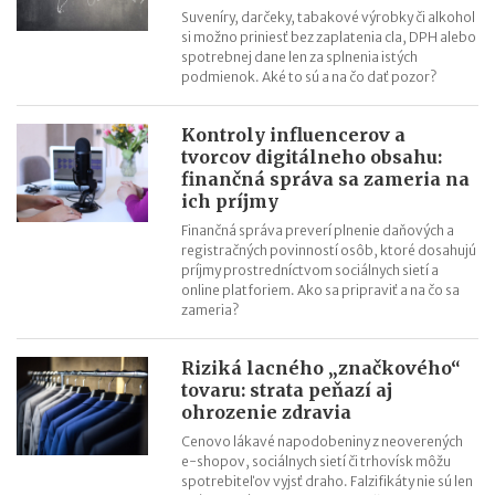
Suveníry, darčeky, tabakové výrobky či alkohol
si možno priniesť bez zaplatenia cla, DPH alebo
spotrebnej dane len za splnenia istých
podmienok. Aké to sú a na čo dať pozor?
Kontroly influencerov a
tvorcov digitálneho obsahu:
finančná správa sa zameria na
ich príjmy
Finančná správa preverí plnenie daňových a
registračných povinností osôb, ktoré dosahujú
príjmy prostredníctvom sociálnych sietí a
online platforiem. Ako sa pripraviť a na čo sa
zameria?
Riziká lacného „značkového“
tovaru: strata peňazí aj
ohrozenie zdravia
Cenovo lákavé napodobeniny z neoverených
e-shopov, sociálnych sietí či trhovísk môžu
spotrebiteľov vyjsť draho. Falzifikáty nie sú len