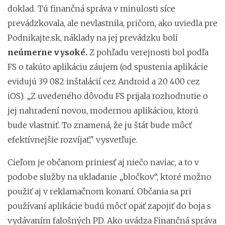
doklad. Tú finančná správa v minulosti síce
prevádzkovala, ale nevlastnila, pričom, ako uviedla pre
Podnikajte.sk, náklady na jej prevádzku boli
neúmerne vysoké.
Z pohľadu verejnosti bol podľa
FS o takúto aplikáciu záujem (od spustenia aplikácie
evidujú 39 082 inštalácií cez Android a 20 400 cez
iOS). „Z uvedeného dôvodu FS prijala rozhodnutie o
jej nahradení novou, modernou aplikáciou, ktorú
bude vlastniť. To znamená, že ju štát bude môcť
efektívnejšie rozvíjať," vysvetľuje.
Cieľom je občanom priniesť aj niečo naviac, a to v
podobe služby na ukladanie „bločkov“, ktoré možno
použiť aj v reklamačnom konaní. Občania sa pri
používaní aplikácie budú môcť opäť zapojiť do boja s
vydávaním falošných PD. Ako uvádza Finančná správa