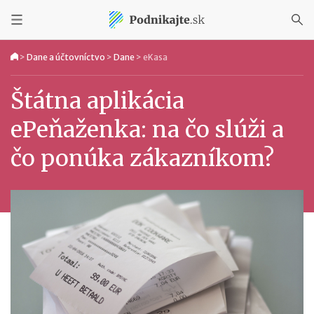
>
Dane a účtovníctvo
>
Dane
>
eKasa
Štátna aplikácia
ePeňaženka: na čo slúži a
čo ponúka zákazníkom?