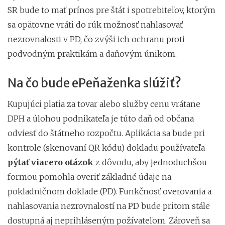
SR bude to mať prínos pre štát i spotrebiteľov, ktorým
sa opätovne vráti do rúk možnosť nahlasovať
nezrovnalosti v PD, čo zvýši ich ochranu proti
podvodným praktikám a daňovým únikom.
Na čo bude ePeňaženka slúžiť?
Kupujúci platia za tovar alebo služby cenu vrátane
DPH a úlohou podnikateľa je túto daň od občana
odviesť do štátneho rozpočtu. Aplikácia sa bude pri
kontrole (skenovaní QR kódu) dokladu používateľa
pýtať viacero otázok
z dôvodu, aby jednoduchšou
formou pomohla overiť základné údaje na
pokladničnom doklade (PD). Funkčnosť overovania a
nahlasovania nezrovnalostí na PD bude pritom stále
dostupná aj neprihláseným požívateľom. Zároveň sa