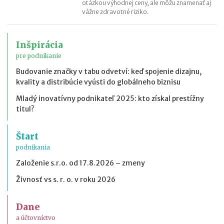
otázkou výhodnej ceny, ale môžu znamenať aj
vážne zdravotné riziko.
Inšpirácia
pre podnikanie
Budovanie značky v tabu odvetví: keď spojenie dizajnu,
kvality a distribúcie vyústi do globálneho biznisu
Mladý inovatívny podnikateľ 2025: kto získal prestížny
titul?
Štart
podnikania
Založenie s.r.o. od 17.8.2026 – zmeny
Živnosť vs s. r. o. v roku 2026
Dane
a účtovníctvo