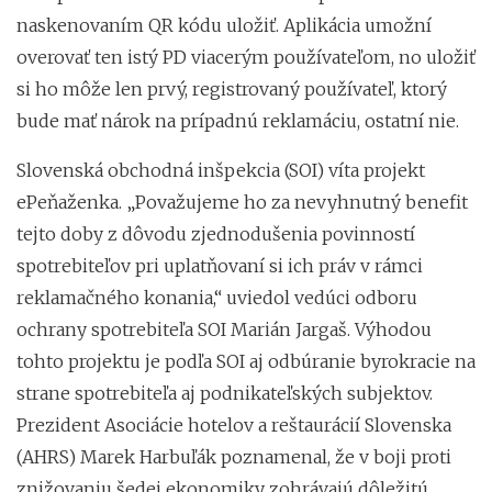
naskenovaním QR kódu uložiť. Aplikácia umožní
overovať ten istý PD viacerým používateľom, no uložiť
si ho môže len prvý, registrovaný používateľ, ktorý
bude mať nárok na prípadnú reklamáciu, ostatní nie.
Slovenská obchodná inšpekcia (SOI) víta projekt
ePeňaženka. „Považujeme ho za nevyhnutný benefit
tejto doby z dôvodu zjednodušenia povinností
spotrebiteľov pri uplatňovaní si ich práv v rámci
reklamačného konania,“ uviedol vedúci odboru
ochrany spotrebiteľa SOI Marián Jargaš. Výhodou
tohto projektu je podľa SOI aj odbúranie byrokracie na
strane spotrebiteľa aj podnikateľských subjektov.
Prezident Asociácie hotelov a reštaurácií Slovenska
(AHRS) Marek Harbuľák poznamenal, že v boji proti
znižovaniu šedej ekonomiky zohrávajú dôležitú