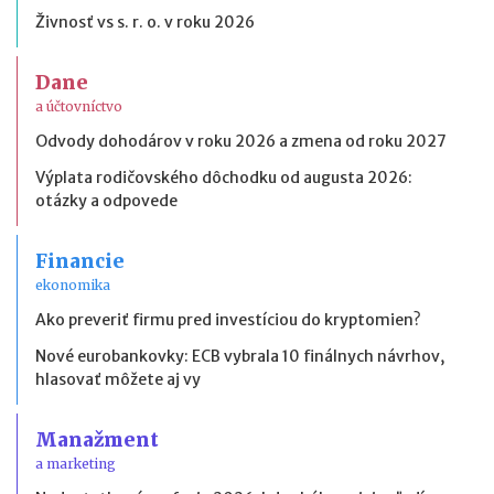
Živnosť vs s. r. o. v roku 2026
Dane
a účtovníctvo
Odvody dohodárov v roku 2026 a zmena od roku 2027
Výplata rodičovského dôchodku od augusta 2026:
otázky a odpovede
Financie
ekonomika
Ako preveriť firmu pred investíciou do kryptomien?
Nové eurobankovky: ECB vybrala 10 finálnych návrhov,
hlasovať môžete aj vy
Manažment
a marketing