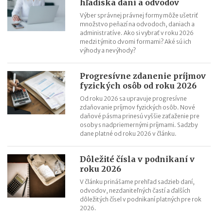
hľadiska daní a odvodov
Zmeny v e-faktúre: štát ju opravuje ešte pred zavedením
Výber správnej právnej formy môže ušetriť
množstvo peňazí na odvodoch, daniach a
VÚB mení podmienky firemných debetných a kreditných kariet
administratíve. Ako si vybrať v roku 2026
od 1.7.2026
medzi týmito dvomi formami? Aké sú ich
Mýty o dôchodkovej prognóze a riešenie sporných situácií
výhody a nevýhody?
Kedy vznikajú absolventom škôl povinnosti voči Sociálnej
poisťovni?
Progresívne zdanenie príjmov
fyzických osôb od roku 2026
Od roku 2026 sa upravuje progresívne
zdaňovanie príjmov fyzických osôb. Nové
daňové pásma prinesú vyššie zaťaženie pre
osoby s nadpriemernými príjmami. Sadzby
dane platné od roku 2026 v článku.
Dôležité čísla v podnikaní v
roku 2026
V článku prinášame prehľad sadzieb daní,
odvodov, nezdaniteľných častí a ďalších
dôležitých čísel v podnikaní platných pre rok
2026.