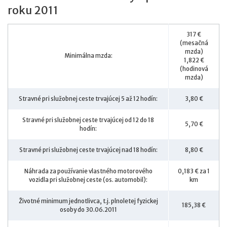
roku 2011
317 €
(mesačná
mzda)
Minimálna mzda:
1,822 €
(hodinová
mzda)
Stravné pri služobnej ceste trvajúcej 5 až 12 hodín:
3,80 €
Stravné pri služobnej ceste trvajúcej od 12 do 18
5,70 €
hodín:
Stravné pri služobnej ceste trvajúcej nad 18 hodín:
8,80 €
Náhrada za používanie vlastného motorového
0,183 € za 1
vozidla pri služobnej ceste (os. automobil):
km
Životné minimum jednotlivca, t.j. plnoletej fyzickej
185,38 €
osoby do 30.06.2011