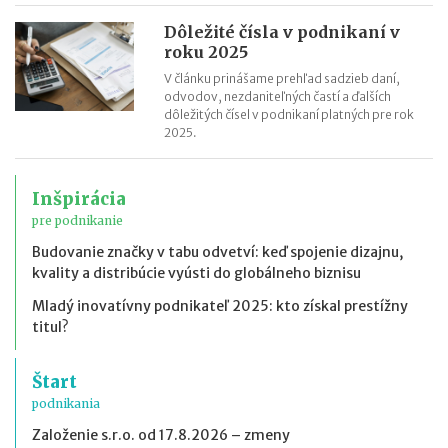
Dôležité čísla v podnikaní v
roku 2025
V článku prinášame prehľad sadzieb daní,
odvodov, nezdaniteľných častí a ďalších
dôležitých čísel v podnikaní platných pre rok
2025.
Inšpirácia
pre podnikanie
Budovanie značky v tabu odvetví: keď spojenie dizajnu,
kvality a distribúcie vyústi do globálneho biznisu
Mladý inovatívny podnikateľ 2025: kto získal prestížny
titul?
Štart
podnikania
Založenie s.r.o. od 17.8.2026 – zmeny