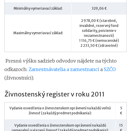
Minimálny vymeriavací základ:
329,06 €
2 978,00 € (starobné,
invalidné, rezervný fond
solidarity, poistenie v
Maximálny vymeriavací základ:
nezamestnanosti)
1 116,75 € (nemocenské)
2 233,50 € (zdravotné)
Presnú výšku sadzieb odvodov nájdete na týchto
odkazoch:
Zamestnávatelia a zamestnanci
a
SZČO
(živnostníci).
Živnostenský register v roku 2011
Vydanie osvedčenia o živnostenskom oprávnení na každú voľnú
5
živnosť (za každý predmet podnikania):
€
Vydanie osvedčenia o živnostenskom oprávnení na každú
15
remeselnú a viazanú živnosť (za každý predmet podnikania):
€