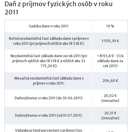
Daň z príjmov fyzických osôb v roku
2011
Sadzba dane v roku 2011:
19 %
Ročná nezdaniteľná časť základu dane z príjmov v
3 559,30 €
roku 2011 (pri príjmoch nižších ako 18 538 €):
Nezdaniteľná časť základu dane za rok 2011 (pri
= 8193,8 € - (1/4
príjmoch vyšších ako 18 538 € a nižších ako 32
základu dane za
775,20 €):
rok 2011)
Mesačná nezdaniteľná časť základu dane z
296,60 €
príjmov v roku 2011:
20,02 €
Daňový bonus v roku 2011 (do 30.06.2011):
(mesačne)
20,51 €
Daňový bonus v roku 2011 (od 01.07.2011):
(mesačne)
Výdavky určené percentom z príjmov (tzv.