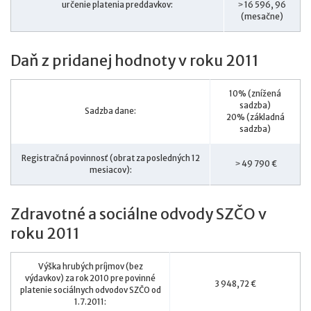
určenie platenia preddavkov:
˃ 16 596, 96
(mesačne)
Daň z pridanej hodnoty v roku 2011
10% (znížená
sadzba)
Sadzba dane:
20% (základná
sadzba)
Registračná povinnosť (obrat za posledných 12
˃ 49 790 €
mesiacov):
Zdravotné a sociálne odvody SZČO v
roku 2011
Výška hrubých príjmov (bez
výdavkov) za rok 2010 pre povinné
3 948,72 €
platenie sociálnych odvodov SZČO od
1.7.2011: