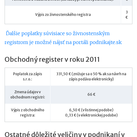
3
Výpis zo živnostenského registra
€
Ďalšie poplatky súvisiace so živnostenským
registrom je možné nájsť na portáli podnikajte.sk
Obchodný register v roku 2011
Poplatok za zápis
331,50 € (znižuje sa o 50 % ak sa návrh na
s.r.o.:
zápis podáva elektronicky)
Zmena údajov v
66 €
obchodnom registri:
Výpis z obchodného
6,50 € (v listinnej podobe)
registra:
0,33 € (v elektronickej podobe)
Ostatné dôležité veličiny v podnikaní v