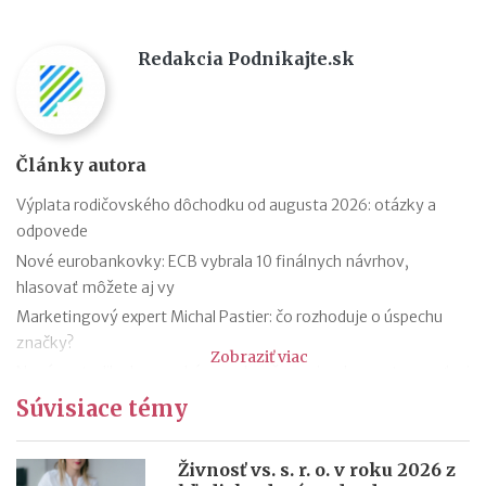
Redakcia Podnikajte.sk
Články autora
Výplata rodičovského dôchodku od augusta 2026: otázky a
odpovede
Nové eurobankovky: ECB vybrala 10 finálnych návrhov,
hlasovať môžete aj vy
Marketingový expert Michal Pastier: čo rozhoduje o úspechu
značky?
Zobraziť viac
Nová metodika k rovnakému odmeňovaniu: ako postupovať pri
hodnotení pracovných miest
Súvisiace témy
Kontroly odpočtu DPH pri autách na podnikanie
Kontroly influencerov a tvorcov digitálneho obsahu: finančná
Živnosť vs. s. r. o. v roku 2026 z
správa sa zameria na ich príjmy