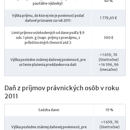
40 %
paušálne výdavky):
Výška príjmu, do ktorej nie je povinnosť podať
1 779,65 €
daňové priznanie za rok 2011:
Limit príjmov oslobodených od dane podľa § 9
ods. 1 písm. g (napr. príjmy z prenájmu, z
500 €
príležitostných činností atď.):
˃ 1 659, 70
Výška posledne známej daňovej povinnosti, pre
(štvrťročne)
určenie platenia preddavkov na daň:
˃ 16 596, 96
(mesačne)
Daň z príjmov právnických osôb v roku
2011
Sadzba dane:
19 %
˃ 1 659, 70
Výška posledne známej daňovej povinnosti, pre
(štvrťročne)