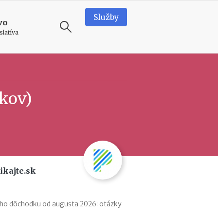
Služby
vo
slatíva
ODPORÚČAME
T
íkov)
e
a
m
b
u
i
l
d
ikajte.sk
i
n
g
v
ého dôchodku od augusta 2026: otázky
o