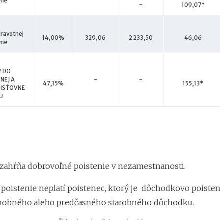
ravotnej
 DO
NEJ A
-
-
OISŤOVNE
ezahŕňa dobrovoľné poistenie v nezamestnanosti.
 poistenie neplatí poistenec, ktorý je dôchodkovo poiste
arobného alebo predčasného starobného dôchodku.