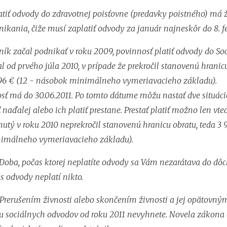
atiť odvody do zdravotnej poisťovne (predavky poistného) má 
nikania, čiže musí zaplatiť odvody za január najneskôr do 8. f
ník začal podnikať v roku 2009, povinnosť platiť odvody do So
l od prvého júla 2010, v prípade že prekročil stanovenú hranic
,96 € (12 - násobok minimálneho vymeriavacieho základu).
sť má do 30.06.2011. Po tomto dátume môžu nastať dve situáci
 naďalej alebo ich platiť prestane. Prestať platiť možno len vte
utý v roku 2010 neprekročil stanovenú hranicu obratu, teda 3 9
imálneho vymeriavacieho základu).
 Doba, počas ktorej neplatíte odvody sa Vám nezarátava do dô
s odvody neplatí nikto.
Prerušením živnosti alebo skončením živnosti a jej opätovn
iu sociálnych odvodov od roku 2011 nevyhnete. Novela zákona