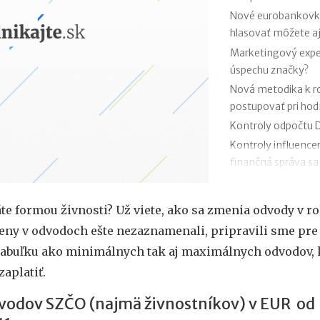
Nové eurobankovky:
hlasovať môžete aj
Marketingový exper
úspechu značky?
Nová metodika k 
postupovať pri ho
Kontroly odpočtu D
Kontroly influence
finančná správa sa
Zmeny v e-faktúre:
VÚB mení podmienk
te formou živnosti? Už viete, ako sa zmenia odvody v ro
kariet od 1.7.2026
eny v odvodoch ešte nezaznamenali, pripravili sme pre
Mýty o dôchodkovej
tabuľku ako minimálnych tak aj maximálnych odvodov,
Kedy vznikajú abso
zaplatiť.
poisťovni?
vodov SZČO (najmä živnostníkov) v EUR od