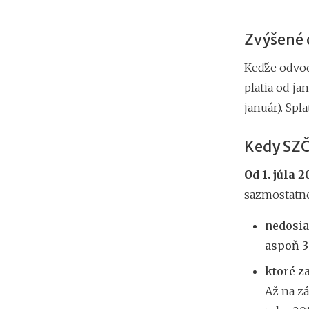
Zvýšené o
Keďže odvod
platia od ja
január). Spl
Kedy SZČ
Od 1. júla 2
sazmostatne
nedosia
aspoň
3
ktoré za
Až na zá