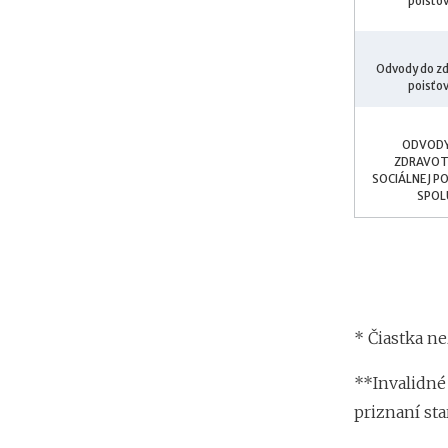
Odvody do zd
ODVODY
ZDRAVOT
SOCIÁLNEJ P
* Čiastka n
**Invalidné
priznaní st