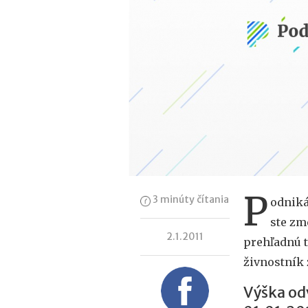
P
3 minúty čítania
odniká
ste zm
2.1.2011
prehľadnú 
živnostník 
Výška od