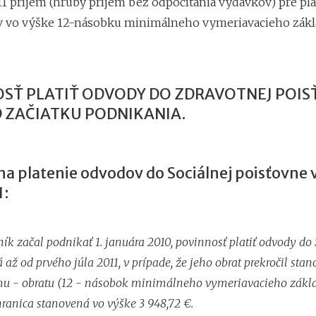
1 príjem (hrubý príjem bez odpočítania výdavkov) pre pla
 vo výške 12-násobku minimálneho vymeriavacieho zákl
SŤ PLATIŤ ODVODY DO ZDRAVOTNEJ POI
 ZAČIATKU PODNIKANIA.
na platenie odvodov do Sociálnej poisťovne 
1:
ník začal podnikať 1. januára 2010, povinnosť platiť odvody do 
až od prvého júla 2011, v prípade, že jeho obrat prekročil sta
mu - obratu (12 - násobok minimálneho vymeriavacieho základ
hranica stanovená vo výške 3 948,72 €.