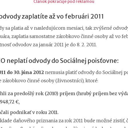
Článok pokračuje pod reklamou
dvody zaplatíte až vo februári 2011
y sa platia až v nasledujúcom mesiaci, tak zvýšené odvody
nuára, zaplatia samostatne zárobkovo činné osoby až vo feb
atnosť odvodov za január 2011 je do 8. 2. 2011.
O neplatí odvody do Sociálnej poisťovne:
011 do 30. júna 2012
nemusia platiť odvody do Sociálnej p
 zárobkovo činné osoby (živnostníci), ktoré:
hli za predošlý rok (2010) príjem (hrubý príjem bez výd
948,72 €,
čali podnikať v roku 2011.
klade daňového priznania za rok 2011 bude možné zistiť, č