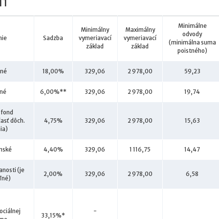
11
Minimálne
Minimálny
Maximálny
odvody
nie
Sadzba
vymeriavací
vymeriavací
(minimálna suma
základ
základ
poistného)
bné
18,00%
329,06
2 978,00
59,23
dné
6,00%**
329,06
2 978,00
19,74
 fond
časť dôch.
4,75%
329,06
2 978,00
15,63
ia)
nské
4,40%
329,06
1 116,75
14,47
nosti (je
2,00%
329,06
2 978,00
6,58
ľné)
ociálnej
-