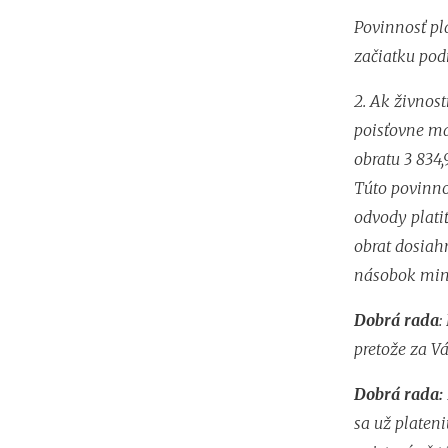
Povinnosť pl
začiatku pod
2. Ak živnost
poisťovne ma
obratu 3 834
Túto povinno
odvody platiť
obrat dosiahn
násobok min
Dobrá rada
:
pretože za Vá
Dobrá rada:
sa už platen