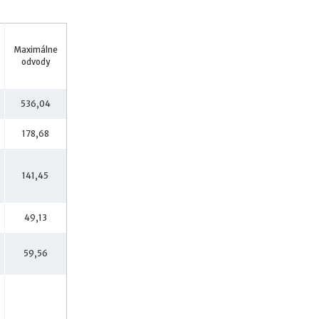
n
a
m
a
Maximálne
k
odvody
e
d
y
536,04
(
n
178,68
e
)
p
141,45
r
i
n
49,13
e
s
59,56
i
e
ú
ž
i