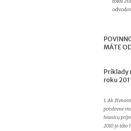
roku 201
odvodov
POVINNO
MÁTE OD
Príklady 
roku 201
1. Ak živnost
poisťovne má 
hranicu príj
2010 je táto 