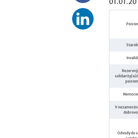
01.01.20
Poiste
Staro
Invali
Rezervný
solidarity(sú
poisten
Nemoce
V nezamestna
dobrovo
Odvody do s