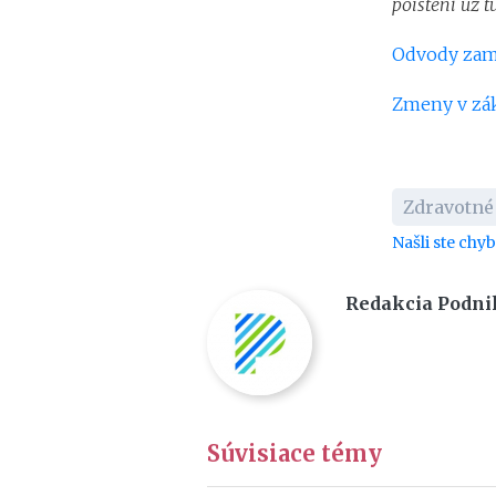
poistení už t
Odvody zame
Zmeny v zák
Zdravotné
Našli ste chy
Redakcia Podni
Súvisiace témy