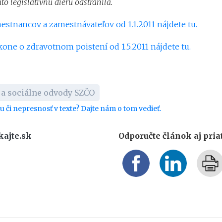
úto legislatívnu dieru odstránila.
stnancov a zamestnávateľov od 1.1.2011 nájdete tu.
one o zdravotnom poistení od 1.5.2011 nájdete tu.
 a sociálne odvody SZČO
bu či nepresnosť v texte? Dajte nám o tom vedieť.
kajte.sk
Odporučte článok aj pri