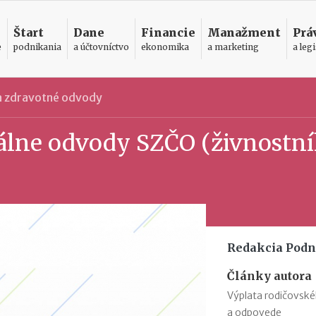
Štart
Dane
Financie
Manažment
Prá
e
podnikania
a účtovníctvo
ekonomika
a marketing
a legi
 a zdravotné odvody
iálne odvody SZČO (živnostn
Redakcia Podn
Články autora
Výplata rodičovsk
a odpovede