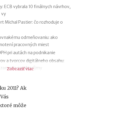
f
 ECB vybrala 10 finálnych návrhov,
i
 vy
r
m
t Michal Pastier: čo rozhoduje o
e
:
rovnakému odmeňovaniu: ako
a
dnotení pracovných miest
k
ý
PH pri autách na podnikanie
m
rov a tvorcov digitálneho obsahu:
á
 zameria na ich príjmy
Zobraziť viac
s
k
 štát ju opravuje ešte pred zavedením
u
y firemných debetných a kreditných
t
ku 2011? Ak
o
 Vás
č
 prognóze a riešenie sporných situácií
n
 ktoré môže
lventom škôl povinnosti voči Sociálnej
ý
v
ý
z