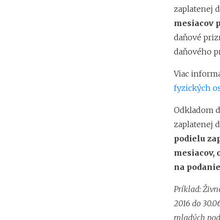
zaplatenej d
mesiacov p
daňové priz
daňového pri
Viac inform
fyzických os
Odkladom da
zaplatenej d
podielu za
mesiacov, o
na podanie
Príklad: Živ
2016 do 30.0
mladých podn