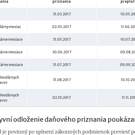
nania
priznania
preplat
-
31.03.2017
10.05.2
ndárny mesiac
02.05.2017
11.06.2
ndárne mesiace
31.05.2017
10.07.2
ndárne mesiace
30.06.2017
09.08.2
ndárne mesiace
31.07.2017
09.09.2
kalendárnych
31.08.2017
10.10.2
acov
kalendárnych
02.10.2017
11.11.20
acov
yvní odloženie daňového priznania poukáza
 je povinný po splnení zákonných podmienok previesť p