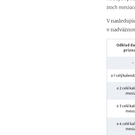
troch mesiaco
V nasledujú
v nadväznos
Odklad d
prizn
-
o 1 celý kalen
o 2 celé k
mesi
o 3 celé k
mesi
o 4 celé k
mesi