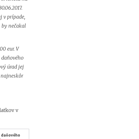
e
30.06.2017.
s
j v prípade,
i
e
m by nečakal
2
0
2
6
00 eur. V
:
e daňového
k
vý úrad jej
d
e
, najneskôr
c
h
ý
b
a
latkov v
n
a
j
v
i
a daňového