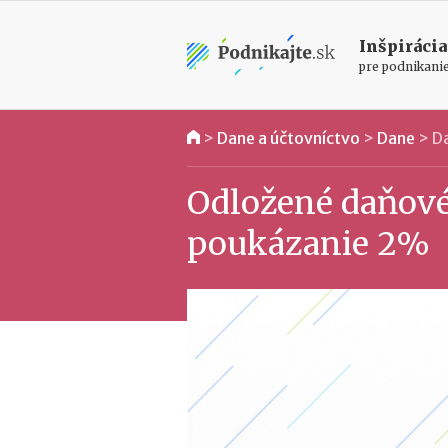
Inšpirácia
pre podnikani
>
Dane a účtovníctvo
>
Dane
>
Da
Odložené daňové 
poukázanie 2%