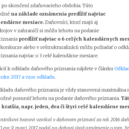
e
po skončení zdaňovacieho obdobia. Túto
možné
na základe oznámenia predĺžiť najviac
alendárne mesiace.
Daňovníci, ktorí majú aj
drojov v zahraničí si môžu lehotu na podanie
riznania
predĺžiť najviac o 6 celých kalendárnych mes
 konkurze alebo v reštrukturalizácii môžu požiadať o odkl
iznania najviac o 3 celé kalendárne mesiace.
ácií k odkladu daňového priznania nájdete v článku
Odkla
 roku 2017 a vzor odkladu
.
dkladu daňového priznania je vždy stanovená maximálna
možné posunúť lehotu na podanie daňového priznania.
Tát
 kratšia, napr. jeden, dva či štyri celé kalendárne me
nostníkovi Ivanovi vznikol v daňovom priznaní za rok 2016 da
0 eur. V marci 2017 podal na daňový úrad oznámenie o tom, že 