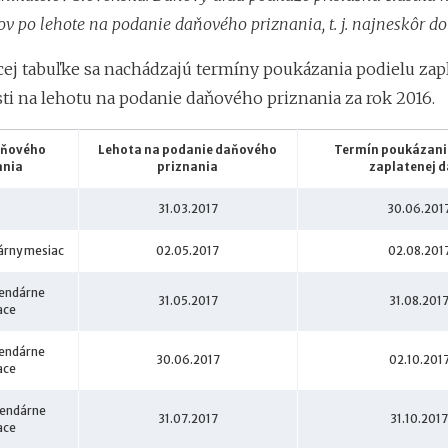
v po lehote na podanie daňového priznania, t. j. najneskôr do 
cej tabuľke sa nachádzajú termíny poukázania podielu zap
ti na lehotu na podanie daňového priznania za rok 2016.
aňového
Lehota na podanie daňového
Termín poukázani
ania
priznania
zaplatenej 
31.03.2017
30.06.201
dárny mesiac
02.05.2017
02.08.201
alendárne
31.05.2017
31.08.201
ace
alendárne
30.06.2017
02.10.201
ace
alendárne
31.07.2017
31.10.201
ace