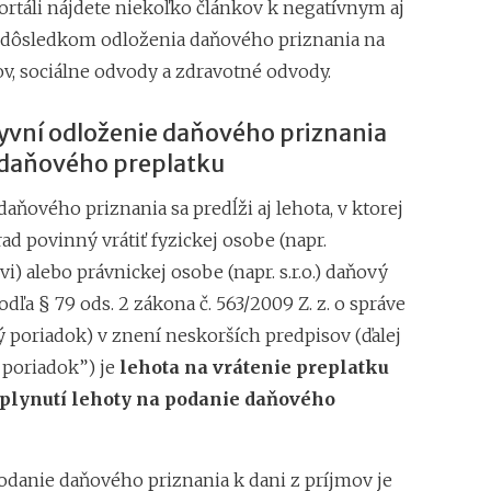
rtáli nájdete niekoľko článkov k negatívnym aj
Superodpočet nákl
dôsledkom odloženia daňového priznania na
1.1.2018 na 100 %
ov, sociálne odvody a zdravotné odvody.
Daňové tajomstvo 
Záväzné stanoviská
yvní odloženie daňového priznania
 daňového preplatku
ňového priznania sa predĺži aj lehota, v ktorej
ad povinný vrátiť fyzickej osobe (napr.
i) alebo právnickej osobe (napr. s.r.o.) daňový
odľa § 79 ods. 2 zákona č. 563/2009 Z. z. o správe
ý poriadok) v znení neskorších predpisov (ďalej
 poriadok”) je
lehota na vrátenie preplatku
uplynutí lehoty na podanie daňového
odanie daňového priznania k dani z príjmov je