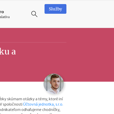
Služby
vo
slatíva
ODPORÚČAME
T
ku a
e
a
m
b
u
i
l
d
i
n
ĺbky skúmam otázky a témy, ktoré iní
g
 V spoločnosti
Účtovná jednotka, s.r.o.
v
podnikateľom odhaľujeme chodníčky,
o