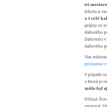
tri mesiac
lehotu je 
o 3 celé k
príjmy zo z
daňového p
Daňovníci v
daňového pr
Viac inform
priznania v
V prípade o
o ktorú je 
môže byť aj
Príklad: Živ
preplatok 50