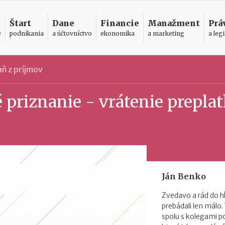
Štart
Dane
Financie
Manažment
Prá
e
podnikania
a účtovníctvo
ekonomika
a marketing
a legi
ň z príjmov
priznanie - vrátenie preplat
Ján Benko
Zvedavo a rád do h
prebádali len málo.
spolu s kolegami 