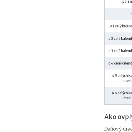
priz
o 1 celý kale
o 2 celé kale
o 3 celé kale
o 4 celé kale
o 5 celých 
mesi
o 6 celých 
mesi
Ako ovpl
Daňový úrad