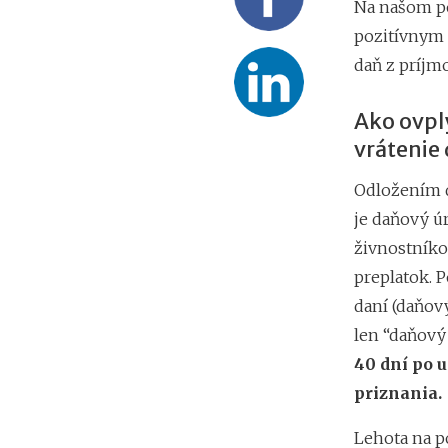
Na našom po
pozitívnym 
daň z príjm
Ako ovpl
vrátenie
Odložením da
je daňový úr
živnostníkov
preplatok. P
daní (daňov
len “daňový
40 dní po 
priznania.
Lehota na p