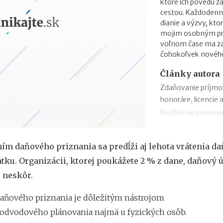
ktoré ich povedú 
cestou. Každodenn
dianie a výzvy, kto
mojim osobným prio
voľnom čase ma zau
čohokoľvek novéh
Články autora
Zdaňovanie príjmo
honoráre, licencie 
Rozšírenie povinno
zmeny v zábezpeke
Zdaňovanie príleži
ím daňového priznania sa predĺži aj lehota vrátenia d
Zdaňovanie pri pres
tku. Organizácii, ktorej poukážete 2 % z dane, daňový 
2018
u neskôr.
Trojstranný obchod
Daňový bonus na h
aňového priznania je dôležitým nástrojom
„Patent Box“ prine
odvodového plánovania najmä u fyzických osôb.
príjmov