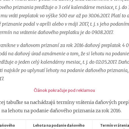
ého priznania predlžuje o 3 celé kalendárne mesiace, t. j. do 
u vráti preplatok vo výške 500 eur až po 30.06.2017. Platí to a
priznanie podal v apríli alebo v máji 2017, t. j. s jeho podaní
Termín na vrátenie daňového preplatku je do 09.08.2017.
o. vznikne v daňovom priznaní za rok 2016 daňový preplatok 4 0
odá na daňový úrad oznámenie o tom, že si lehotu na podani
dlžuje o jeden celý kalendárny mesiac, t. j. do 02.05.2017. Daňo
áti najskôr po uplynutí lehoty na podanie daňového priznania
17.
Článok pokračuje pod reklamou
cej tabuľke sa nachádzajú termíny vrátenia daňových prep
 na lehotu na podanie daňového priznania za rok 2016.
daňového
Lehota na podanie daňového
Termín vráteni