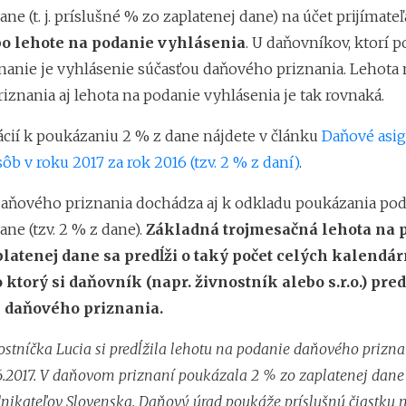
ane (t. j. príslušné % zo zaplatenej dane) na účet prijímate
o lehote na podanie vyhlásenia
. U daňovníkov, ktorí 
nanie je vyhlásenie súčasťou daňového priznania. Lehota
znania aj lehota na podanie vyhlásenia je tak rovnaká.
ácií k poukázaniu 2 % z dane nájdete v článku
Daňové asig
ôb v roku 2017 za rok 2016 (tzv. 2 % z daní)
.
ňového priznania dochádza aj k odkladu poukázania pod
ane (tzv. 2 % z dane).
Základná trojmesačná lehota na 
platenej dane sa predĺži o taký počet celých kalendá
 ktorý si daňovník (napr. živnostník alebo s.r.o.) pred
 daňového priznania.
nostníčka Lucia si predĺžila lehotu na podanie daňového prizna
6.2017. V daňovom priznaní poukázala 2 % zo zaplatenej dane
ikateľov Slovenska. Daňový úrad poukáže príslušnú čiastku 