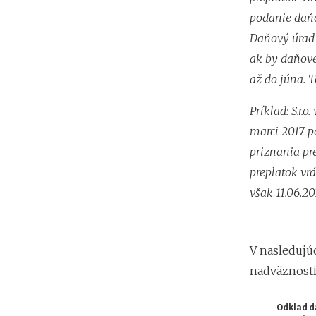
podanie daňov
Daňový úrad m
ak by daňové 
až do júna. 
Príklad: S.r.
marci 2017 p
priznania pre
preplatok vr
však 11.06.20
V nasledujú
nadväznosti
Odklad 