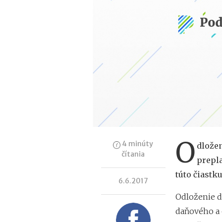
O
4 minúty
dložen
čítania
prepla
túto čiastk
6.6.2017
Odloženie d
daňového a 