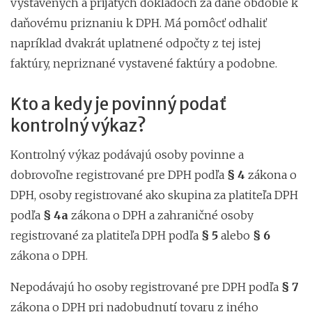
vystavených a prijatých dokladoch za dané obdobie k
daňovému priznaniu k DPH. Má pomôcť odhaliť
napríklad dvakrát uplatnené odpočty z tej istej
faktúry, nepriznané vystavené faktúry a podobne.
Kto a kedy je povinný podať
kontrolný výkaz?
Kontrolný výkaz podávajú osoby povinne a
dobrovoľne registrované pre DPH podľa
§ 4
zákona o
DPH, osoby registrované ako skupina za platiteľa DPH
podľa
§ 4a
zákona o DPH a zahraničné osoby
registrované za platiteľa DPH podľa
§ 5
alebo
§ 6
zákona o DPH.
Nepodávajú ho osoby registrované pre DPH podľa
§ 7
zákona o DPH pri nadobudnutí tovaru z iného