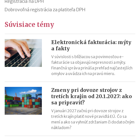
Registrácia na DPH
Dobrovoľná registrácia za platiteľa DPH
Súvisiace témy
Elektronická fakturácia: mýty
a fakty
V súvislosti s blížiacou sa povinnosťou e-
fakturácie sa objavujú nepresnosti a mýty.
Finančná správa prináša prehľad najčastejších
omylov a uvádza ich na pravú mieru.
Zmeny pri dovoze strojov z
tretích krajín od 20.1.2027: ako
sa pripraviť?
V januári 2027 začnú pri dovoze strojov z
tretích krajín platiť nové pravidlá EÚ. Čo sa
mení a ako sa vyhnúť zdržaniam či dodatočným
nákladom?