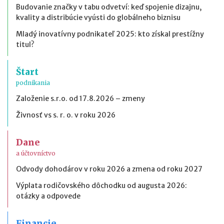
Budovanie značky v tabu odvetví: keď spojenie dizajnu,
kvality a distribúcie vyústi do globálneho biznisu
Mladý inovatívny podnikateľ 2025: kto získal prestížny
titul?
Štart
podnikania
Založenie s.r.o. od 17.8.2026 – zmeny
Živnosť vs s. r. o. v roku 2026
Dane
a účtovníctvo
Odvody dohodárov v roku 2026 a zmena od roku 2027
Výplata rodičovského dôchodku od augusta 2026:
otázky a odpovede
Financie