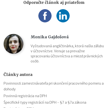
Odporučte článok aj priateľom
Monika Gajdošová
Vyštudovaná angličtinárka, ktorá našla záľubu
v účtovníctve. Venuje sa prevažne
spracovaniu účtovníctva a miezd právnických
osôb.
Články autora
Povinnosti zamestnávateľa pri skončení pracovného pomeru a
dohody
Povinná registrácia na DPH
Špecifické typy registrácií na DPH - §7 a §7a zákona