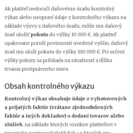
Ak platiteľ nedoručí daňovému úradu kontrolný
výkaz alebo neopraví údaje z kontrolného výkazu na
základe výzvy z daňového úradu, môže mu daňový
úrad uložiť
pokutu
do výšky 10 000 €. Ak platiteľ
opakovane poruší povinnosti uvedené vyššie, daňový
úrad mu uloží pokutu do výšky 100 000 €. Pri určení
výšky pokuty sa prihliada na závažnosť a dĺžku
trvania protiprávneho stavu.
Obsah kontrolného výkazu
Kontrolný výkaz obsahuje údaje z vyhotovených
a prijatých faktúr (vrátane zjednodušených
faktúr a iných dokladov) o dodaní tovarov alebo
služieb
, na základe ktorých vznikne platiteľovi v
tuzemsku povinnosť platiť daň a z ktorých mu