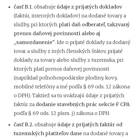
časť B.1.
obsahuje
údaje z prijatých dokladov
(faktúr, interných dokladov) na dodané tovary a
služby, pri ktorých
platí daň odberateľ, takzvaný
prenos daňovej povinnosti alebo aj
,,samozdanenie"
. Ide o prijaté doklady za dodaný
tovar a služby z iných členských štátov, prijaté
doklady za tovary alebo služby z tuzemska, pri
ktorých platí prenos daňovej povinnosti
(napríklad poľnohospodárske plodiny, kovy,
mobilné telefóny a iné podľa § 69 ods. 12 zákona
o DPH). Taktiež sa tu uvádzajú údaje z prijatých
faktúr za
dodanie stavebných prác sekcie F CPA
podľa § 69 ods. 12 písm. j) zákona o DPH.
časť B.2.
obsahuje
údaje z prijatých faktúr od
tuzemských platiteľov dane
na dodané tovary a