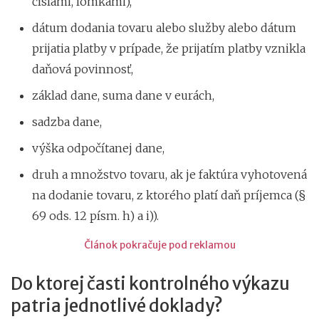
číslami, lomkami),
dátum dodania tovaru alebo služby alebo dátum
prijatia platby v prípade, že prijatím platby vznikla
daňová povinnosť,
základ dane, suma dane v eurách,
sadzba dane,
výška odpočítanej dane,
druh a množstvo tovaru, ak je faktúra vyhotovená
na dodanie tovaru, z ktorého platí daň príjemca (§
69 ods. 12 písm. h) a i)).
Článok pokračuje pod reklamou
Do ktorej časti kontrolného výkazu
patria jednotlivé doklady?