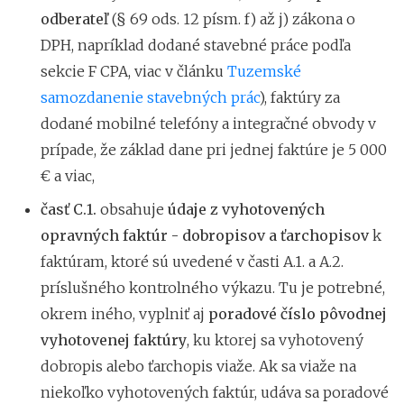
odberateľ
(§ 69 ods. 12 písm. f) až j) zákona o
DPH, napríklad dodané stavebné práce podľa
sekcie F CPA, viac v článku
Tuzemské
samozdanenie stavebných prác
), faktúry za
dodané mobilné telefóny a integračné obvody v
prípade, že základ dane pri jednej faktúre je 5 000
€ a viac,
časť C.1.
obsahuje
údaje z vyhotovených
opravných faktúr - dobropisov a ťarchopisov
k
faktúram, ktoré sú uvedené v časti A.1. a A.2.
príslušného kontrolného výkazu. Tu je potrebné,
okrem iného, vyplniť aj
poradové číslo pôvodnej
vyhotovenej faktúry
, ku ktorej sa vyhotovený
dobropis alebo ťarchopis viaže. Ak sa viaže na
niekoľko vyhotovených faktúr, udáva sa poradové