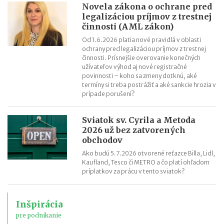
Novela zákona o ochrane pred
legalizáciou príjmov z trestnej
činnosti (AML zákon)
Od 1.6.2026 platia nové pravidlá v oblasti
ochrany pred legalizáciou príjmov z trestnej
činnosti. Prísnejšie overovanie konečných
užívateľov výhod aj nové registračné
povinnosti – koho sa zmeny dotknú, aké
termíny si treba postrážiť a aké sankcie hrozia v
prípade porušení?
Sviatok sv. Cyrila a Metoda
2026 už bez zatvorených
obchodov
Ako budú 5.7.2026 otvorené reťazce Billa, Lidl,
Kaufland, Tesco či METRO a čo platí ohľadom
príplatkov za prácu v tento sviatok?
Inšpirácia
pre podnikanie