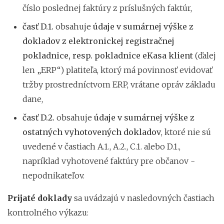
číslo poslednej faktúry z príslušných faktúr,
časť D.1.
obsahuje
údaje v sumárnej výške z
dokladov z elektronickej registračnej
pokladnice, resp. pokladnice eKasa klient
(ďalej
len „ERP“) platiteľa, ktorý má povinnosť evidovať
tržby prostredníctvom ERP, vrátane opráv základu
dane,
časť D.2.
obsahuje
údaje v sumárnej výške z
ostatných vyhotovených dokladov
, ktoré nie sú
uvedené v častiach A.1., A.2., C.1. alebo D.1.,
napríklad vyhotovené faktúry pre občanov -
nepodnikateľov.
Prijaté doklady
sa uvádzajú v nasledovných častiach
kontrolného výkazu: