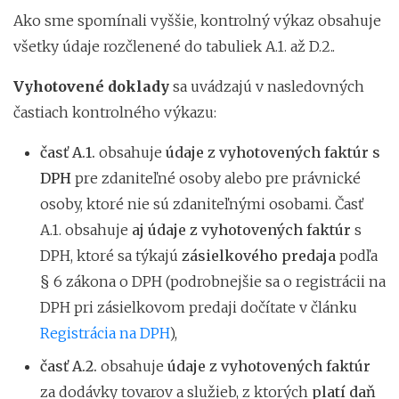
Ako sme spomínali vyššie, kontrolný výkaz obsahuje
všetky údaje rozčlenené do tabuliek A.1. až D.2..
Vyhotovené doklady
sa uvádzajú v nasledovných
častiach kontrolného výkazu:
časť A.1.
obsahuje
údaje z vyhotovených faktúr s
DPH
pre zdaniteľné osoby alebo pre právnické
osoby, ktoré nie sú zdaniteľnými osobami. Časť
A.1. obsahuje
aj údaje
z vyhotovených faktúr
s
DPH, ktoré sa týkajú
zásielkového predaja
podľa
§ 6 zákona o DPH (podrobnejšie sa o registrácii na
DPH pri zásielkovom predaji dočítate v článku
Registrácia na DPH
),
časť A.2.
obsahuje
údaje z vyhotovených faktúr
za dodávky tovarov a služieb, z ktorých
platí daň