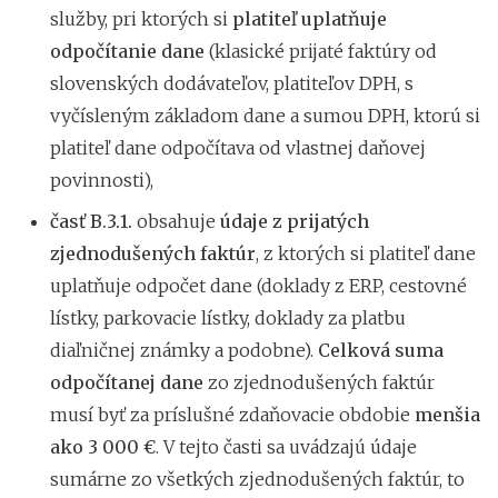
služby, pri ktorých si
platiteľ uplatňuje
odpočítanie dane
(klasické prijaté faktúry od
slovenských dodávateľov, platiteľov DPH, s
vyčísleným základom dane a sumou DPH, ktorú si
platiteľ dane odpočítava od vlastnej daňovej
povinnosti),
časť B.3.1.
obsahuje
údaje z prijatých
zjednodušených faktúr
, z ktorých si platiteľ dane
uplatňuje odpočet dane (doklady z ERP, cestovné
lístky, parkovacie lístky, doklady za platbu
diaľničnej známky a podobne).
Celková suma
odpočítanej
dane
zo zjednodušených faktúr
musí byť za príslušné zdaňovacie obdobie
menšia
ako 3 000 €
. V tejto časti sa uvádzajú údaje
sumárne zo všetkých zjednodušených faktúr, to