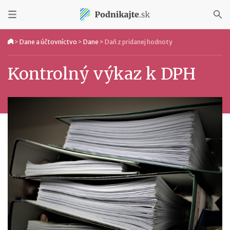
>
Dane a účtovníctvo
>
Dane
>
Daň z pridanej hodnoty
Kontrolný výkaz k DPH