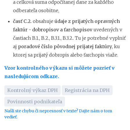
a celková suma odpočítanej dane za každého
odberateľa osobitne,
časť C.2.
obsahuje
údaje z prijatých opravných
faktúr - dobropisov a ťarchopisov
uvedených v
častiach B.1., B.2., B.3.1., B.3.2.. Tu je potrebné vyplniť
aj
poradové číslo pôvodnej prijatej faktúry
, ku
ktorej sa prijatý dobropis alebo ťarchopis viaže.
Vzor kontrolného výkazu si môžete pozrieť v
nasledujúcom odkaze.
Kontrolný výkaz DPH
Registrácia na DPH
Povinnosti podnikateľa
Našli ste chybu či nepresnosť v texte? Dajte nám o tom
vedieť.