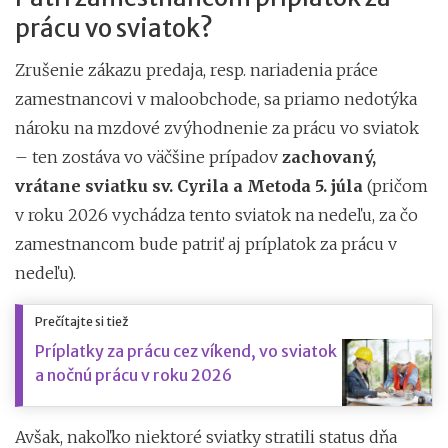
prácu vo sviatok?
Zrušenie zákazu predaja, resp. nariadenia práce
zamestnancovi v maloobchode, sa priamo nedotýka
nároku na mzdové zvýhodnenie za prácu vo sviatok
– ten zostáva vo väčšine prípadov
zachovaný,
vrátane sviatku sv. Cyrila a Metoda 5. júla
(pričom
v roku 2026 vychádza tento sviatok na nedeľu, za čo
zamestnancom bude patriť aj príplatok za prácu v
nedeľu).
Prečítajte si tiež
Príplatky za prácu cez víkend, vo sviatok
a nočnú prácu v roku 2026
Avšak, nakoľko niektoré sviatky stratili status dňa