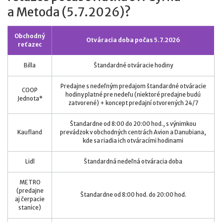
a Metoda (5.7.2026)?
Obchodný
Otváracia doba počas 5.7.2026
reťazec
Billa
Štandardné otváracie hodiny
Predajne s nedeľným predajom štandardné otváracie
COOP
hodiny platné pre nedeľu (niektoré predajne budú
Jednota*
zatvorené) + koncept predajní otvorených 24/7
Štandardne od 8:00 do 20:00 hod., s výnimkou
Kaufland
prevádzok v obchodných centrách Avion a Danubiana,
kde sa riadia ich otváracími hodinami
Lidl
Štandardná nedeľná otváracia doba
METRO
(predajne
Štandardne od 8:00 hod. do 20:00 hod.
aj čerpacie
stanice)