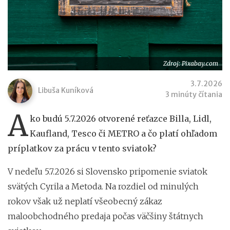
Zdroj: Pixabay.com
3.7.2026
Libuša Kuníková
3 minúty čítania
A
ko budú 5.7.2026 otvorené reťazce Billa, Lidl,
Kaufland, Tesco či METRO a čo platí ohľadom
príplatkov za prácu v tento sviatok?
V nedeľu 5.7.2026 si Slovensko pripomenie sviatok
svätých Cyrila a Metoda. Na rozdiel od minulých
rokov však už neplatí všeobecný zákaz
maloobchodného predaja počas väčšiny štátnych