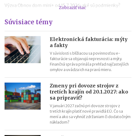
Výzva Obnov dom mini+ od 15.7.2026: aké sú podmienky?
Zobraziť viac
Novela zákona o ochrane pred legalizáciou príjmov z trestnej
Súvisiace témy
činnosti (AML zákon)
Minimálny dôchodok v roku 2027
Nabíjanie elektromobilu v zahraničí: roaming, aplikácie,
Elektronická fakturácia: mýty
a fakty
plánovanie cesty
ChatGPT, Gemini a ďalšie AI nástroje: daňové povinnosti pri
V súvislosti s blížiacou sa povinnosťou e-
fakturácie sa objavujú nepresnosti a mýty.
predplatnom
Finančná správa prináša prehľad najčastejších
Zvýšenie pokút za priestupky od 15.7.2026
omylov a uvádza ich na pravú mieru.
Zmeny pri dovoze strojov z
tretích krajín od 20.1.2027: ako
sa pripraviť?
V januári 2027 začnú pri dovoze strojov z
tretích krajín platiť nové pravidlá EÚ. Čo sa
mení a ako sa vyhnúť zdržaniam či dodatočným
nákladom?