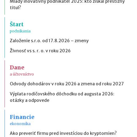
Mladý inovatívny podnikateľ 2025: kto získal prestížny
titul?
Štart
podnikania
Založenie s.r.o. od 17.8.2026 – zmeny
Živnosť vs s. r. o. v roku 2026
Dane
a účtovníctvo
Odvody dohodárov v roku 2026 a zmena od roku 2027
Výplata rodičovského dôchodku od augusta 2026:
otázky a odpovede
Financie
ekonomika
Ako preveriť firmu pred investíciou do kryptomien?