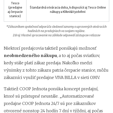
Tesco
(predajne
Štandardná otváracia doba, k dispozícii aj Tesco Online
aj čerpacie
nákupy a Klikni&Vyzdvihni
stanice)
*Zákazníkom spoločnosť odporúča sledovať oznamy o upravených otváracích
hodinách na predajniach vo svojom regióne.
Zdroj: Vlastné spracovanie na základe odpovedí zástupcov reťazcov
Niektorí predajcovia taktiež ponúkajú možnosť
neobmedzeného nákupu
, a to aj počas sviatkov,
kedy stále platí zákaz predaja. Nakoľko medzi
výnimky z tohto zákazu patria čerpacie stanice, môžu
zákazníci využiť predajne VIVA BILLA v sieti OMV.
Taktiež COOP Jednota ponúka koncept predajní,
ktoré sú prístupné neustále. „Automatizované
predajne COOP Jednota 24/7 sú pre zákazníkov
otvorené nonstop 24 hodín 7 dní v týždni, aj počas