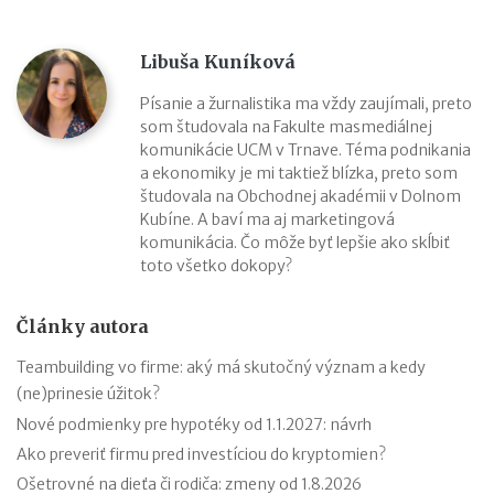
Libuša Kuníková
Písanie a žurnalistika ma vždy zaujímali, preto
som študovala na Fakulte masmediálnej
komunikácie UCM v Trnave. Téma podnikania
a ekonomiky je mi taktiež blízka, preto som
študovala na Obchodnej akadémii v Dolnom
Kubíne. A baví ma aj marketingová
komunikácia. Čo môže byť lepšie ako skĺbiť
toto všetko dokopy?
Články autora
Teambuilding vo firme: aký má skutočný význam a kedy
(ne)prinesie úžitok?
Nové podmienky pre hypotéky od 1.1.2027: návrh
Ako preveriť firmu pred investíciou do kryptomien?
Ošetrovné na dieťa či rodiča: zmeny od 1.8.2026