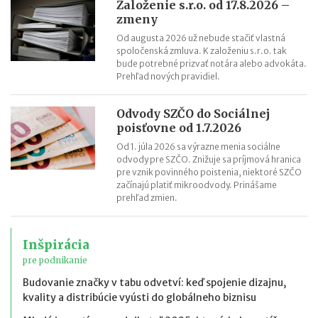
Založenie s.r.o. od 17.8.2026 –
zmeny
Od augusta 2026 už nebude stačiť vlastná
spoločenská zmluva. K založeniu s.r.o. tak
bude potrebné prizvať notára alebo advokáta.
Prehľad nových pravidiel.
Odvody SZČO do Sociálnej
poisťovne od 1.7.2026
Od 1. júla 2026 sa výrazne menia sociálne
odvody pre SZČO. Znižuje sa príjmová hranica
pre vznik povinného poistenia, niektoré SZČO
začínajú platiť mikroodvody. Prinášame
prehľad zmien.
Inšpirácia
pre podnikanie
Budovanie značky v tabu odvetví: keď spojenie dizajnu,
kvality a distribúcie vyústi do globálneho biznisu