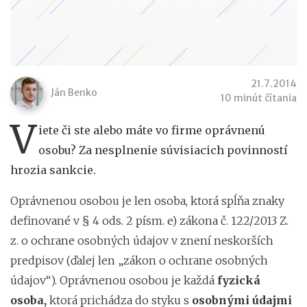
21.7.2014
Ján Benko
10 minút čítania
V
iete či ste alebo máte vo firme oprávnenú
osobu? Za nesplnenie súvisiacich povinností
hrozia sankcie.
Oprávnenou osobou je len osoba, ktorá spĺňa znaky
definované v § 4 ods. 2 písm. e) zákona č. 122/2013 Z.
z. o ochrane osobných údajov v znení neskorších
predpisov (ďalej len „zákon o ochrane osobných
údajov“). Oprávnenou osobou je každá
fyzická
osoba,
ktorá prichádza do styku s
osobnými údajmi