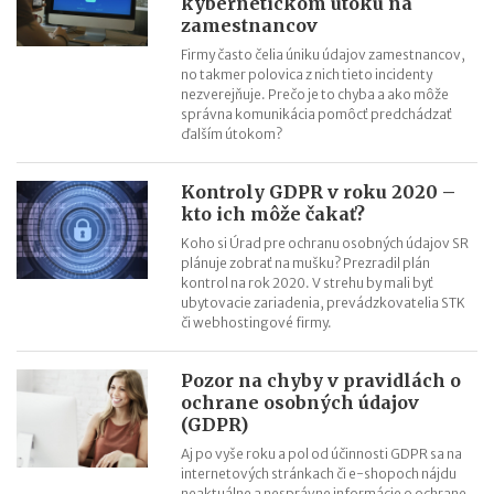
kybernetickom útoku na
na 100 %
zamestnancov
Daňové tajomstvo od roku 2018 a nové verejné zoznamy
Firmy často čelia úniku údajov zamestnancov,
Záväzné stanoviská budú od 1.1.2018 lacnejšie
no takmer polovica z nich tieto incidenty
nezverejňuje. Prečo je to chyba a ako môže
správna komunikácia pomôcť predchádzať
ďalším útokom?
Kontroly GDPR v roku 2020 –
kto ich môže čakať?
Koho si Úrad pre ochranu osobných údajov SR
plánuje zobrať na mušku? Prezradil plán
kontrol na rok 2020. V strehu by mali byť
ubytovacie zariadenia, prevádzkovatelia STK
či webhostingové firmy.
Pozor na chyby v pravidlách o
ochrane osobných údajov
(GDPR)
Aj po vyše roku a pol od účinnosti GDPR sa na
internetových stránkach či e-shopoch nájdu
neaktuálne a nesprávne informácie o ochrane