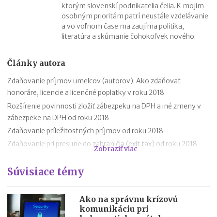
ktorým slovenskí podnikatelia čelia. K mojim
osobným prioritám patrí neustále vzdelávanie
a vo voľnom čase ma zaujíma politika,
literatúra a skúmanie čohokoľvek nového.
Články autora
Zdaňovanie príjmov umelcov (autorov). Ako zdaňovať
honoráre, licencie a licenčné poplatky v roku 2018
Rozšírenie povinnosti zložiť zábezpeku na DPH a iné zmeny v
zábezpeke na DPH od roku 2018
Zdaňovanie príležitostných príjmov od roku 2018
Zdaňovanie pri presune do zahraničia (exit tax) od roku 2018
Zobraziť viac
Trojstranný obchod od 1.1.2018
Súvisiace témy
Daňový bonus na hypotéky pre mladých od roku 2018
„Patent Box“ prinesie výhodnejšie zdaňovanie licenčných
príjmov
Ako na správnu krízovú
komunikáciu pri
Superodpočet nákladov na výskum a vývoj porastie od 1.1.2018