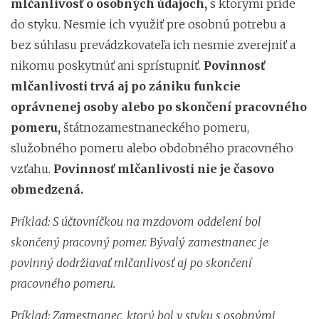
mlčanlivosť o osobných údajoch,
s ktorými príde
do styku. Nesmie ich využiť pre osobnú potrebu a
bez súhlasu prevádzkovateľa ich nesmie zverejniť a
nikomu poskytnúť ani sprístupniť.
Povinnosť
mlčanlivosti trvá aj po zániku funkcie
oprávnenej osoby alebo po skončení pracovného
pomeru,
štátnozamestnaneckého pomeru,
služobného pomeru alebo obdobného pracovného
vzťahu.
Povinnosť mlčanlivosti nie je časovo
obmedzená.
Príklad: S účtovníčkou na mzdovom oddelení bol
skončený pracovný pomer. Bývalý zamestnanec je
povinný dodržiavať mlčanlivosť aj po skončení
pracovného pomeru.
Príklad: Zamestnanec, ktorý bol v styku s osobnými