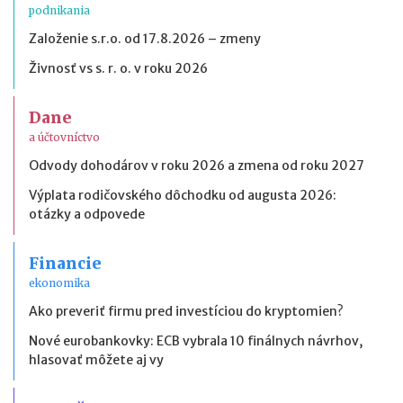
podnikania
Založenie s.r.o. od 17.8.2026 – zmeny
Živnosť vs s. r. o. v roku 2026
Dane
a účtovníctvo
Odvody dohodárov v roku 2026 a zmena od roku 2027
Výplata rodičovského dôchodku od augusta 2026:
otázky a odpovede
Financie
ekonomika
Ako preveriť firmu pred investíciou do kryptomien?
Nové eurobankovky: ECB vybrala 10 finálnych návrhov,
hlasovať môžete aj vy