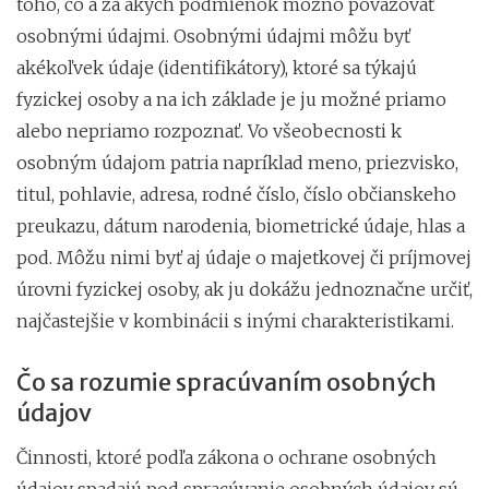
toho, čo a za akých podmienok možno považovať
osobnými údajmi. Osobnými údajmi môžu byť
akékoľvek údaje (identifikátory), ktoré sa týkajú
fyzickej osoby a na ich základe je ju možné priamo
alebo nepriamo rozpoznať. Vo všeobecnosti k
osobným údajom patria napríklad meno, priezvisko,
titul, pohlavie, adresa, rodné číslo, číslo občianskeho
preukazu, dátum narodenia, biometrické údaje, hlas a
pod. Môžu nimi byť aj údaje o majetkovej či príjmovej
úrovni fyzickej osoby, ak ju dokážu jednoznačne určiť,
najčastejšie v kombinácii s inými charakteristikami.
Čo sa rozumie spracúvaním osobných
údajov
Činnosti, ktoré podľa zákona o ochrane osobných
údajov spadajú pod spracúvanie osobných údajov sú