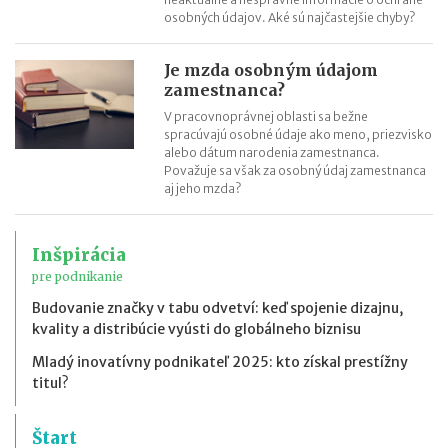
osobných údajov. Aké sú najčastejšie chyby?
Je mzda osobným údajom
zamestnanca?
V pracovnoprávnej oblasti sa bežne
spracúvajú osobné údaje ako meno, priezvisko
alebo dátum narodenia zamestnanca.
Považuje sa však za osobný údaj zamestnanca
aj jeho mzda?
Inšpirácia
pre podnikanie
Budovanie značky v tabu odvetví: keď spojenie dizajnu,
kvality a distribúcie vyústi do globálneho biznisu
Mladý inovatívny podnikateľ 2025: kto získal prestížny
titul?
Štart