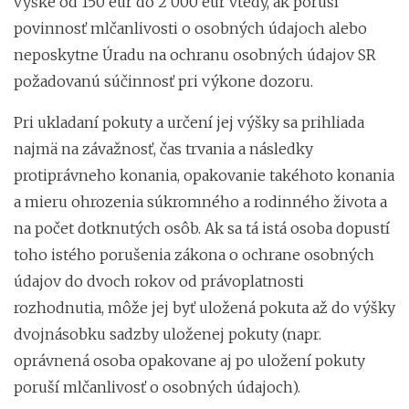
výške od 150 eur do 2 000 eur vtedy, ak poruší
povinnosť mlčanlivosti o osobných údajoch alebo
neposkytne Úradu na ochranu osobných údajov SR
požadovanú súčinnosť pri výkone dozoru.
Pri ukladaní pokuty a určení jej výšky sa prihliada
najmä na závažnosť, čas trvania a následky
protiprávneho konania, opakovanie takéhoto konania
a mieru ohrozenia súkromného a rodinného života a
na počet dotknutých osôb. Ak sa tá istá osoba dopustí
toho istého porušenia zákona o ochrane osobných
údajov do dvoch rokov od právoplatnosti
rozhodnutia, môže jej byť uložená pokuta až do výšky
dvojnásobku sadzby uloženej pokuty (napr.
oprávnená osoba opakovane aj po uložení pokuty
poruší mlčanlivosť o osobných údajoch).