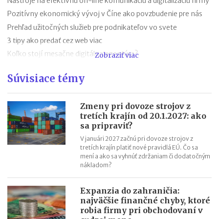
Nástroje na efektívnu on-line komunikáciu a digitalizáciu firmy
Pozitívny ekonomický vývoj v Číne ako povzbudenie pre nás
Prehľad užitočných služieb pre podnikateľov vo svete
3 tipy ako predať cez web viac
Koľko stojí mesačne digitálna agentúra?
Zobraziť viac
Urobme si poriadok v pojmoch výkonnostnej online reklamy
Súvisiace témy
9 šablón, ktoré Vám uľahčia prácu v online marketingu
Budovanie značky pomocou internetu
Zmeny pri dovoze strojov z
Personalizácia v digitálnom marketingu v roku 2020
tretích krajín od 20.1.2027: ako
sa pripraviť?
V januári 2027 začnú pri dovoze strojov z
tretích krajín platiť nové pravidlá EÚ. Čo sa
mení a ako sa vyhnúť zdržaniam či dodatočným
nákladom?
Expanzia do zahraničia:
najväčšie finančné chyby, ktoré
robia firmy pri obchodovaní v