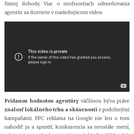
fixnej dohody. Viac o možnostiach odmeňovania
agentúr sa dozviete v nasledujúcom videu:
Pridanou hodnotou agentúry
väčšinou býva práve
znalosť lokálneho trhu a skúsenosti
s podobnými
kampaňami. PPC reklama na Google nie len o tom
nahodiť ju a spustiť, konkurencia sa neustále mení,