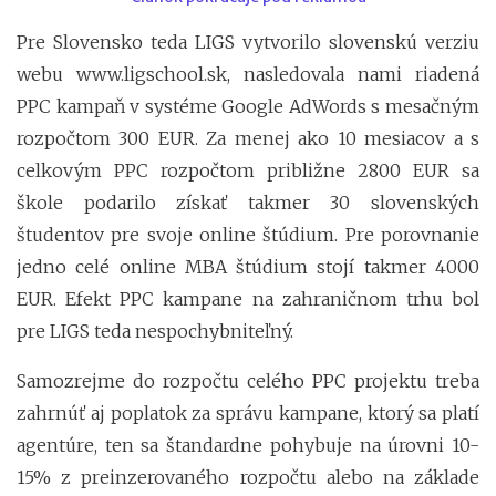
Pre Slovensko teda LIGS vytvorilo slovenskú verziu
webu www.ligschool.sk, nasledovala nami riadená
PPC kampaň v systéme Google AdWords s mesačným
rozpočtom 300 EUR. Za menej ako 10 mesiacov a s
celkovým PPC rozpočtom približne 2800 EUR sa
škole podarilo získať takmer 30 slovenských
študentov pre svoje online štúdium. Pre porovnanie
jedno celé online MBA štúdium stojí takmer 4000
EUR. Efekt PPC kampane na zahraničnom trhu bol
pre LIGS teda nespochybniteľný.
Samozrejme do rozpočtu celého PPC projektu treba
zahrnúť aj poplatok za správu kampane, ktorý sa platí
agentúre, ten sa štandardne pohybuje na úrovni 10-
15% z preinzerovaného rozpočtu alebo na základe