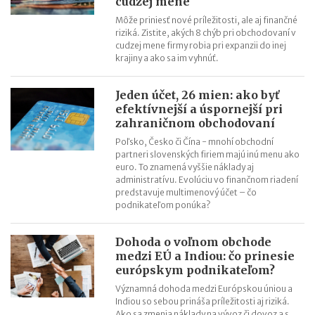
cudzej mene
Môže priniesť nové príležitosti, ale aj finančné
riziká. Zistite, akých 8 chýb pri obchodovaní v
cudzej mene firmy robia pri expanzii do inej
krajiny a ako sa im vyhnúť.
Jeden účet, 26 mien: ako byť
efektívnejší a úspornejší pri
zahraničnom obchodovaní
Poľsko, Česko či Čína - mnohí obchodní
partneri slovenských firiem majú inú menu ako
euro. To znamená vyššie náklady aj
administratívu. Evolúciu vo finančnom riadení
predstavuje multimenový účet – čo
podnikateľom ponúka?
Dohoda o voľnom obchode
medzi EÚ a Indiou: čo prinesie
európskym podnikateľom?
Významná dohoda medzi Európskou úniou a
Indiou so sebou prináša príležitosti aj riziká.
Ako sa zmenia náklady na vývoz či dovoz a s