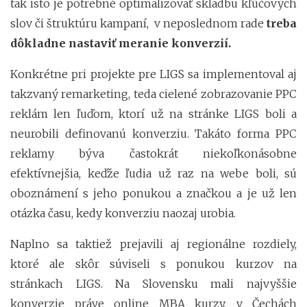
tak isto je potrebné optimalizovať skladbu kľúčových
slov či štruktúru kampaní, v neposlednom rade
treba
dôkladne nastaviť meranie konverzií.
Konkrétne pri projekte pre LIGS sa implementoval aj
takzvaný remarketing, teda cielené zobrazovanie PPC
reklám len ľuďom, ktorí už na stránke LIGS boli a
neurobili definovanú konverziu. Takáto forma PPC
reklamy býva častokrát niekoľkonásobne
efektívnejšia, keďže ľudia už raz na webe boli, sú
oboznámení s jeho ponukou a značkou a je už len
otázka času, kedy konverziu naozaj urobia.
Naplno sa taktiež prejavili aj regionálne rozdiely,
ktoré ale skôr súviseli s ponukou kurzov na
stránkach LIGS. Na Slovensku mali najvyššie
konverzie práve online MBA kurzy, v Čechách