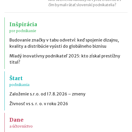
čím by mali rátať slovenskí podnikatelia?
Inšpirácia
pre podnikanie
Budovanie značky v tabu odvetví: keď spojenie dizajnu,
kvality a distribúcie vyústi do globálneho biznisu
Mladý inovatívny podnikateľ 2025: kto získal prestížny
titul?
Štart
podnikania
Založenie s.r.o. od 17.8.2026 – zmeny
Živnosť vs s. r. o. v roku 2026
Dane
a účtovníctvo