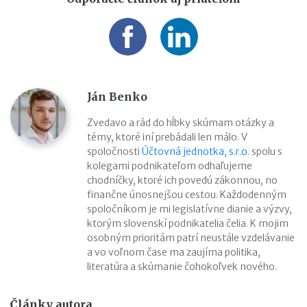
Ján Benko
Zvedavo a rád do hĺbky skúmam otázky a
témy, ktoré iní prebádali len málo. V
spoločnosti
Účtovná jednotka, s.r.o.
spolu s
kolegami podnikateľom odhaľujeme
chodníčky, ktoré ich povedú zákonnou, no
finančne únosnejšou cestou. Každodenným
spoločníkom je mi legislatívne dianie a výzvy,
ktorým slovenskí podnikatelia čelia. K mojim
osobným prioritám patrí neustále vzdelávanie
a vo voľnom čase ma zaujíma politika,
literatúra a skúmanie čohokoľvek nového.
Články autora