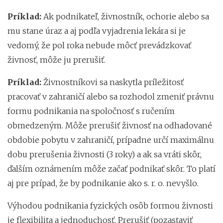
Príklad:
Ak podnikateľ, živnostník, ochorie alebo sa
mu stane úraz a aj podľa vyjadrenia lekára si je
vedomý, že pol roka nebude môcť prevádzkovať
živnosť, môže ju prerušiť.
Príklad:
Živnostníkovi sa naskytla príležitosť
pracovať v zahraničí alebo sa rozhodol zmeniť právnu
formu podnikania na spoločnosť s ručením
obmedzeným. Môže prerušiť živnosť na odhadované
obdobie pobytu v zahraničí, prípadne určí maximálnu
dobu prerušenia živnosti (3 roky) a ak sa vráti skôr,
ďalším oznámením môže začať podnikať skôr. To platí
aj pre prípad, že by podnikanie ako s. r. o. nevyšlo.
Výhodou podnikania fyzických osôb formou živnosti
je flexibilita a jednoduchosť. Prerušiť (pozastaviť