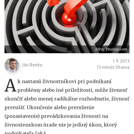
Zdroj: Pixabay.com
1.9.2013
Ján Benko
13 minút čítania
A
k nastanú živnostníkovi pri podnikaní
problémy alebo iné príležitosti, môže živnosť
skončiť alebo menej radikálne rozhodnutie, živnosť
prerušiť. Ukončenie alebo prerušenie
(pozastavenie) prevádzkovania živnosti na
živnostenskom úrade nie je jediný úkon, ktorý
podnikateľa čaká.