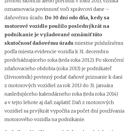
živnosť skončili alebo prerušili v roku 2013, vzniká
oznamovacia povinnosť voči správcovi dane –
daňovému úradu.
Do 30 dní odo dňa, kedy sa
motorové vozidlo použilo poslednýkrát na
podnikanie je vyžadované oznámiť túto
skutočnosť daňovému úradu
miestne príslušnému
podľa miesta evidencie vozidla k 31. decembru
predchádzajúceho roka (teda roka 2012). Po skončení
zdaňovacieho obdobia (roka 2013) je podnikateľ
(živnostník) povinný podať daňové priznanie k dani
z motorových vozidiel za rok 2013 do 31. januára
nasledujúceho kalendárneho roka (teda roka 2014)
a v tejto lehote aj daň zaplatiť. Daň z motorových
vozidiel sa prvýkrát vypočíta za počet dní používania
motorového vozidla na podnikanie.