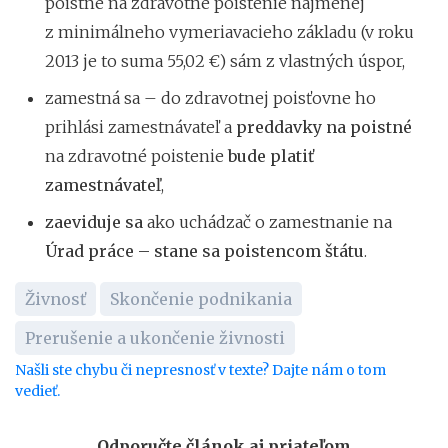
poistné na zdravotné poistenie najmenej
z minimálneho vymeriavacieho základu (v roku
2013 je to suma 55,02 €) sám z vlastných úspor,
zamestná sa – do zdravotnej poisťovne ho
prihlási zamestnávateľ a
preddavky na poistné
na zdravotné poistenie
bude platiť
zamestnávateľ
,
zaeviduje sa
ako uchádzač o zamestnanie na
Úrad práce – stane sa poistencom štátu
.
Živnosť
Skončenie podnikania
Prerušenie a ukončenie živnosti
Našli ste chybu či nepresnosť v texte? Dajte nám o tom
vedieť.
Odporučte článok aj priateľom