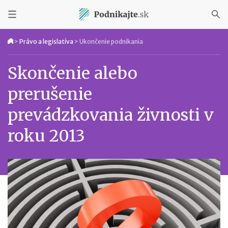
>
Právo a legislatíva
>
Ukončenie podnikania
Skončenie alebo
prerušenie
prevádzkovania živnosti v
roku 2013