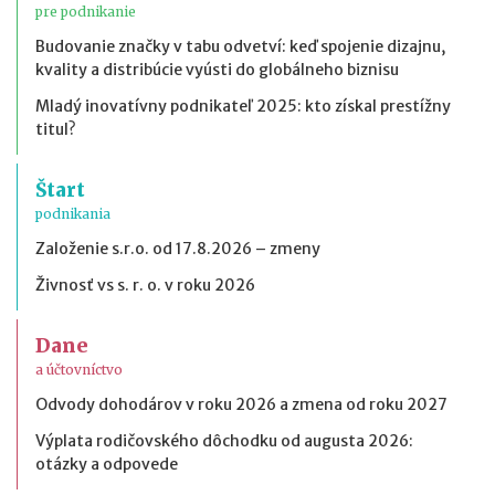
pre podnikanie
Budovanie značky v tabu odvetví: keď spojenie dizajnu,
kvality a distribúcie vyústi do globálneho biznisu
Mladý inovatívny podnikateľ 2025: kto získal prestížny
titul?
Štart
podnikania
Založenie s.r.o. od 17.8.2026 – zmeny
Živnosť vs s. r. o. v roku 2026
Dane
a účtovníctvo
Odvody dohodárov v roku 2026 a zmena od roku 2027
Výplata rodičovského dôchodku od augusta 2026:
otázky a odpovede