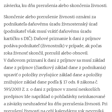
závierka, ku dňu prerušenia alebo skončenia živnosti.
Skončenie alebo prerušenie živnosti oznámi za
podnikateľa daňovému úradu živnostenský úrad
(podnikateľ však musí vrátiť daňovému úradu
kartičku s DIČ). Daňové priznanie k dani z príjmov
podáva podnikateľ (živnostník) v prípade, ak počas
roka živnosť skončil, prerušil alebo obnovil.
V daňovom priznaní k dani z príjmov sa musí základ
dane z príjmov (čiastkový základ dane z podnikania)
upraviť o položky zvyšujúce základ dane a položky
znižujúce základ dane podľa § 17 ods. 8 zákona č.
595/2003 Z. z. o dani z príjmov v znení neskorších
predpisov. Ide napríklad o pohľadávky neinkasované
a záväzky neuhradené ku dňu prerušenia živnosti. Pri
prerušení živnosti na celý kalendárny rok nevzniká