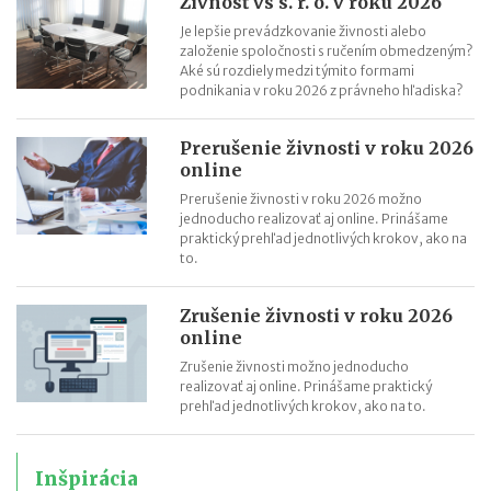
Živnosť vs s. r. o. v roku 2026
Je lepšie prevádzkovanie živnosti alebo
založenie spoločnosti s ručením obmedzeným?
Aké sú rozdiely medzi týmito formami
podnikania v roku 2026 z právneho hľadiska?
Prerušenie živnosti v roku 2026
online
Prerušenie živnosti v roku 2026 možno
jednoducho realizovať aj online. Prinášame
praktický prehľad jednotlivých krokov, ako na
to.
Zrušenie živnosti v roku 2026
online
Zrušenie živnosti možno jednoducho
realizovať aj online. Prinášame praktický
prehľad jednotlivých krokov, ako na to.
Inšpirácia