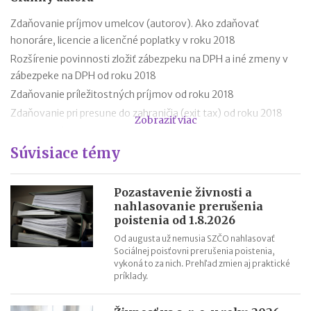
Zdaňovanie príjmov umelcov (autorov). Ako zdaňovať
honoráre, licencie a licenčné poplatky v roku 2018
Rozšírenie povinnosti zložiť zábezpeku na DPH a iné zmeny v
zábezpeke na DPH od roku 2018
Zdaňovanie príležitostných príjmov od roku 2018
Zdaňovanie pri presune do zahraničia (exit tax) od roku 2018
Zobraziť viac
Trojstranný obchod od 1.1.2018
Súvisiace témy
Daňový bonus na hypotéky pre mladých od roku 2018
„Patent Box“ prinesie výhodnejšie zdaňovanie licenčných
príjmov
Pozastavenie živnosti a
nahlasovanie prerušenia
Superodpočet nákladov na výskum a vývoj porastie od 1.1.2018
poistenia od 1.8.2026
na 100 %
Od augusta už nemusia SZČO nahlasovať
Daňové tajomstvo od roku 2018 a nové verejné zoznamy
Sociálnej poisťovni prerušenia poistenia,
Záväzné stanoviská budú od 1.1.2018 lacnejšie
vykoná to za nich. Prehľad zmien aj praktické
príklady.