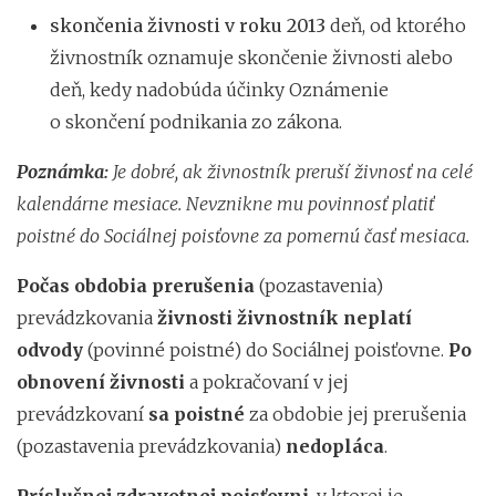
skončenia živnosti v roku 2013
deň, od ktorého
živnostník oznamuje skončenie živnosti alebo
deň, kedy nadobúda účinky Oznámenie
o skončení podnikania zo zákona.
Poznámka:
Je dobré, ak živnostník preruší živnosť na celé
kalendárne mesiace. Nevznikne mu povinnosť platiť
poistné do Sociálnej poisťovne za pomernú časť mesiaca.
Počas obdobia prerušenia
(pozastavenia)
prevádzkovania
živnosti živnostník neplatí
odvody
(povinné poistné) do Sociálnej poisťovne.
Po
obnovení živnosti
a pokračovaní v jej
prevádzkovaní
sa poistné
za obdobie jej prerušenia
(pozastavenia prevádzkovania)
nedopláca
.
Príslušnej zdravotnej poisťovni
, v ktorej je