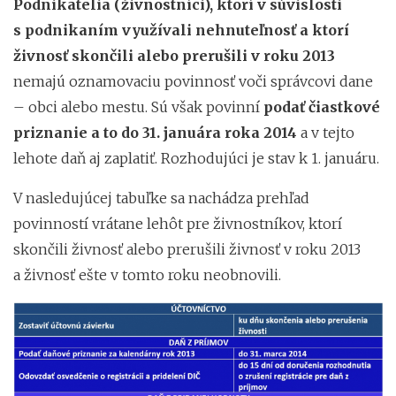
Podnikatelia (živnostníci), ktorí v súvislosti
s podnikaním využívali nehnuteľnosť a ktorí
živnosť skončili alebo prerušili v roku 2013
nemajú oznamovaciu povinnosť voči správcovi dane
– obci alebo mestu. Sú však povinní
podať čiastkové
priznanie a to do 31. januára roka 2014
a v tejto
lehote daň aj zaplatiť. Rozhodujúci je stav k 1. januáru.
V nasledujúcej tabuľke sa nachádza prehľad
povinností vrátane lehôt pre živnostníkov, ktorí
skončili živnosť alebo prerušili živnosť v roku 2013
a živnosť ešte v tomto roku neobnovili.