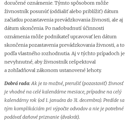
doručené oznámenie. Týmto spôsobom môže
živnostník posunúť (oddialiť alebo priblížiť) dátum
začiatku pozastavenia prevádzkovania živnosti, ale aj
dátum skončenia. Po nadobudnutí účinnosti
oznámenia môže podnikateľ upravovať len dátum
skončenia pozastavenia prevádzkovania živnosti, a to
podľa vlastného rozhodnutia. Aj v týchto prípadoch je
nevyhnutné, aby živnostník rešpektoval
a zohľadňoval zákonom ustanovené lehoty.
Dobrá rada:
Ak je to možné, prerušiť (pozastaviť) živnosť
je vhodné na celé kalendárne mesiace, prípadne na celý
kalendárny rok (od 1. januára do 31. decembra). Predíde sa
tým komplikáciám pri výpočte odvodov a nie je potrebné
podávať daňové priznanie (dvakrát).