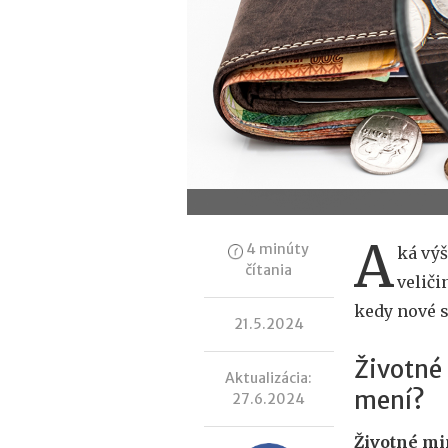
A
4 minúty
ká výš
čítania
veliči
kedy nové s
21.5.2024
Životné 
Aktualizácia:
mení?
27.6.2024
Životné m