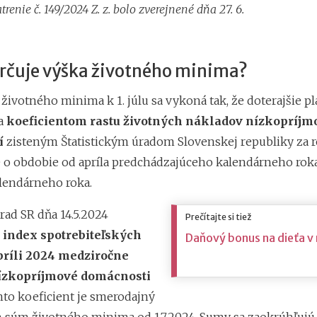
trenie č.
149/2024 Z. z. bolo zverejnené dňa 27. 6.
určuje výška životného minima?
životného minima k 1. júlu sa vykoná tak, že doterajšie p
ia
koeficientom rastu životných nákladov nízkopríj
í
zisteným Štatistickým úradom Slovenskej republiky za 
e o obdobie od apríla predchádzajúceho kalendárneho roka
lendárneho roka.
úrad SR dňa 14.5.2024
Prečítajte si tiež
e
index spotrebiteľských
Daňový bonus na dieťa v
apríli 2024 medziročne
nízkopríjmové domácnosti
nto koeficient je smerodajný