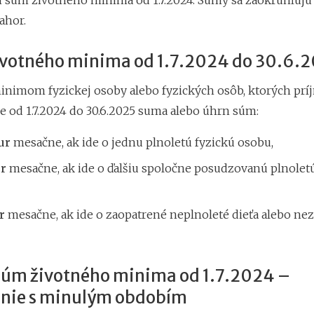
h súm životného minima od 1.7.2024. Sumy sa zaokrúhľujú
ahor.
ivotného minima od 1.7.2024 do 30.6.
nimom fyzickej osoby alebo fyzických osôb, ktorých prí
e od 1.7.2024 do 30.6.2025 suma alebo úhrn súm:
ur
mesačne, ak ide o jednu plnoletú fyzickú osobu,
ur
mesačne, ak ide o ďalšiu spoločne posudzovanú plnoletú
r
mesačne, ak ide o zaopatrené neplnoleté dieťa alebo ne
úm životného minima od 1.7.2024 –
nie s minulým obdobím