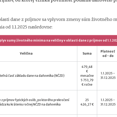
ríjmov, od ktorej vzniká povinnosť podania daňového p
oblasti dane z príjmov sa vplyvom zmeny súm životného 
ia od 1.1.2025 nasledovne:
plyv sumy životného minima na veličiny v oblasti dane z príjmov od 1.1.20
Platnosť
Veličina
Suma
od - do
479,48
€
1.1.2025 -
teľná časť základu dane na daňovníka (NČZD)
mesačne
31.12.2025
5 753,79
€ ročne
 z príjmov fyzických osôb, po ktorého prekročení
25
1.1.2025 -
dza ku kráteniu ročnej NČZD na daňovníka
426,27 €
31.12.2025