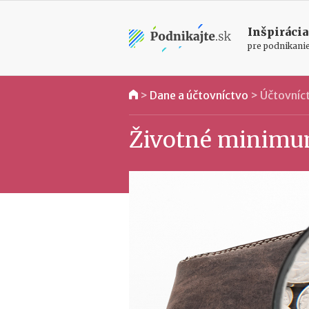
Inšpirácia
pre podnikani
>
Dane a účtovníctvo
>
Účtovníc
Životné minimum