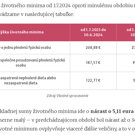
ivotného minima od 1.7.2024 oproti minulému obdobiu 
uvádzame v nasledujúcej tabuľke:
od 1.7.2023 do
od 1
Výška životného minima
30.6.2024
30
e o jednu plnoletú fyzickú osobu
268,88 €
2
u spoločne posudzovanú plnoletú fyzickú
187,57 €
1
osobu
 zaopatrené neplnoleté dieťa alebo
122,77 €
1
nezaopatrené dieťa
Zdroj: Vlastné spracovanie
ákladnej sumy životného minima ide o
nárast o 5,11 eur
merne malý – v predchádzajúcom období bol nárast až o 34
otné minimum ovplyvňuje viaceré ďalšie veličiny, a to v o