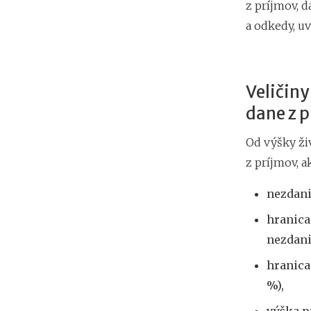
z príjmov, 
a odkedy, uv
Veličiny
dane z p
Od výšky živ
z príjmov, a
nezdani
hranica
nezdani
hranica
%),