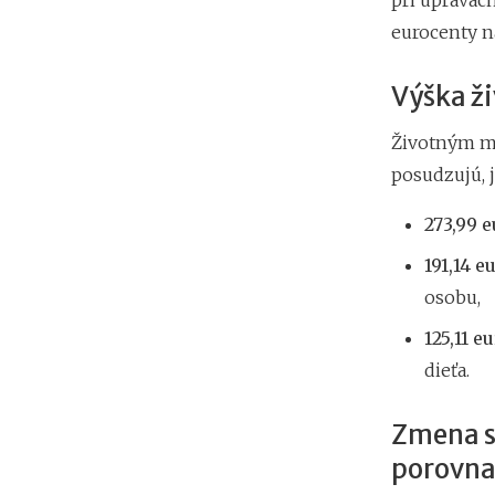
pri úpravác
eurocenty n
Výška ž
Životným mi
posudzujú, j
273,99 e
191,14 e
osobu,
125,11 eu
dieťa.
Zmena s
porovna