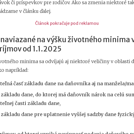
dávok či príspevkov pre rodičov. Ako sa zmenia niektoré t
ádzame v článku ďalej.
Článok pokračuje pod reklamou
 naviazané na výšku životného minima v
ríjmov od 1.1.2025
otného minima sa odvíjajú aj niektoré veličiny v oblasti 
ko napríklad:
teľná časť základu dane na daňovníka aj na manžela/ma
 základu dane, do ktorej má daňovník nárok na celú su
teľnej časti základu dane,
 základu dane pre uplatnenie vyššej sadzby dane fyzick