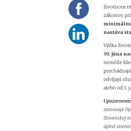
životnom mi
zákonov, pri
minimálnu 
nastáva sta
Výška živo
30. júna n
nemôže kles
prechádzajú
odvíjajú rôz
alebo od 1. 
Upozornenie
stanovuje Opa
Slovenskej r
úplné znenie