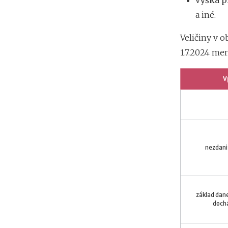
výška p
a iné.
Veličiny v 
1.7.2024 men
V
nezdani
základ dane
dochá