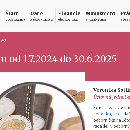
Štart
Dane
Financie
Manažment
Prá
e
podnikania
a účtovníctvo
ekonomika
a marketing
a legi
tvo
 od 1.7.2024 do 30.6.2025
Veronika Solí
Účtovná jednotka,
Konateľka a spolum
jednotka, s.r.o.
, d
odborníčka na účto
rada delí v odborný