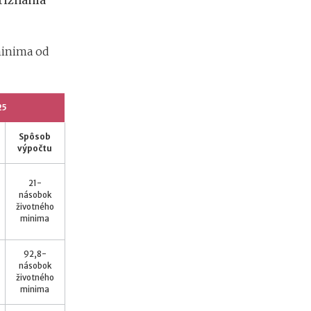
riznania
minima od
25
Spôsob
výpočtu
21-
násobok
životného
minima
92,8-
násobok
životného
minima