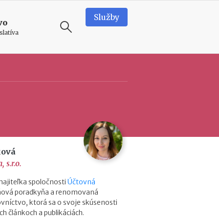
Služby
vo
slatíva
ODPORÚČAME
N
o
v
é
p
o
d
ková
m
 s.r.o.
i
e
ajiteľka spoločnosti
Účtovná
n
aňová poradkyňa a renomovaná
k
vníctvo, ktorá sa o svoje skúsenosti
y
ch článkoch a publikáciách.
p