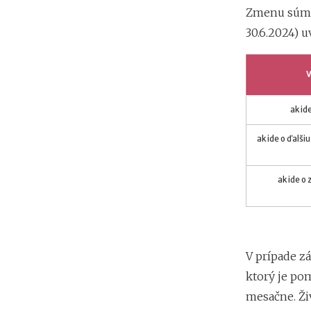
Zmenu súm ž
30.6.2024) 
ak id
ak ide o ďalši
ak ide o
V prípade z
ktorý je po
mesačne. Živ