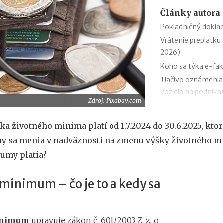
Články autora
Pokladničný doklad
Vrátenie preplatku 
2026)
Koho sa týka e-fak
Tlačivo oznámenia
vozidla na podnikan
Zdroj: Pixabay.com
Podanie daňového p
Zmeny v evidencii 
ka životného minima platí od 1.7.2024 do 30.6.2025, ktor
Stravné (diéty) od 
ny sa menia v nadväznosti na zmenu výšky životného m
Zmeny v sociálnom
umy platia?
Odvodová odpočíta
1.1.2026
minimum – čo je to a kedy sa
11 mýtov o dôcho
inimum
upravuje zákon č. 601/2003 Z. z. o