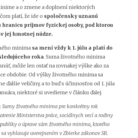
nime a o zmene a doplnení niektorých
čom platí, že ide o
spoločensky uznanú
hranicu príjmov fyzickej osoby, pod ktorou
v jej hmotnej núdze.
tného minima
sa mení vždy k 1. júlu a platí do
asledujúceho roka
. Suma životného minima
núť, môže len ostať na rovnakej výške ako za
ce obdobie. Od výšky životného minima sa
ne ďalšie veličiny, a to buď s účinnosťou od 1. júla
januára, niektoré si uvedieme v článku ďalej.
:
Sumy životného minima pre konkrétny rok
trenie Ministerstva práce, sociálnych vecí a rodiny
epubliky o úprave súm životného minima, ktorého
 sa vyhlasuje uverejnením v Zbierke zákonov SR.