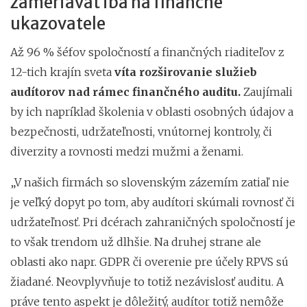
zameriavať iba na finančné
ukazovatele
Až 96 % šéfov spoločností a finančných riaditeľov z
12-tich krajín sveta
víta rozširovanie služieb
audítorov nad rámec finančného auditu.
Zaujímali
by ich napríklad školenia v oblasti osobných údajov a
bezpečnosti, udržateľnosti, vnútornej kontroly, či
diverzity a rovnosti medzi mužmi a ženami.
„V našich firmách so slovenským zázemím zatiaľ nie
je veľký dopyt po tom, aby audítori skúmali rovnosť či
udržateľnosť. Pri dcérach zahraničných spoločností je
to však trendom už dlhšie. Na druhej strane ale
oblasti ako napr. GDPR či overenie pre účely RPVS sú
žiadané. Neovplyvňuje to totiž nezávislosť auditu. A
práve tento aspekt je dôležitý, audítor totiž nemôže