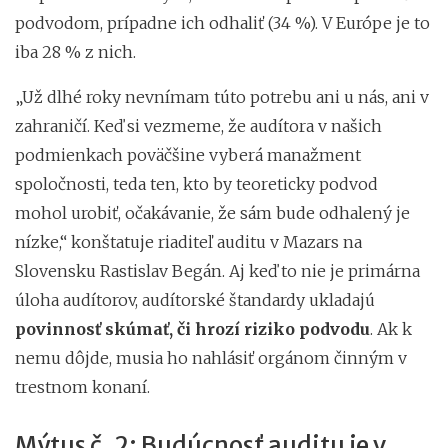
podvodom, prípadne ich odhaliť (34 %). V Európe je to
iba 28 % z nich.
„Už dlhé roky nevnímam túto potrebu ani u nás, ani v
zahraničí. Keď si vezmeme, že audítora v našich
podmienkach poväčšine vyberá manažment
spoločnosti, teda ten, kto by teoreticky podvod
mohol urobiť, očakávanie, že sám bude odhalený je
nízke,“ konštatuje riaditeľ auditu v Mazars na
Slovensku Rastislav Begán. Aj keď to nie je primárna
úloha audítorov, audítorské štandardy ukladajú
povinnosť skúmať, či hrozí riziko podvodu
. Ak k
nemu dôjde, musia ho nahlásiť orgánom činným v
trestnom konaní.
Mýtus č. 2: Budúcnosť auditu je v