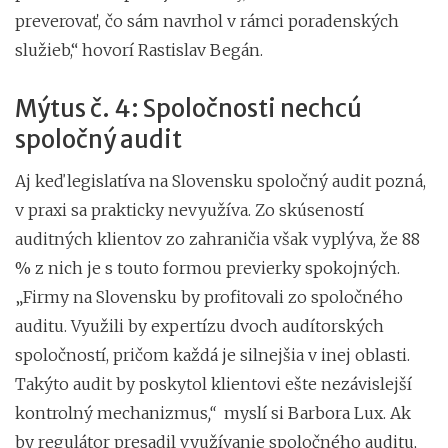
preverovať, čo sám navrhol v rámci poradenských
služieb,“ hovorí Rastislav Begán.
Mýtus č. 4: Spoločnosti nechcú
spoločný audit
Aj keď legislatíva na Slovensku spoločný audit pozná,
v praxi sa prakticky nevyužíva. Zo skúseností
auditných klientov zo zahraničia však vyplýva, že 88
% z nich je s touto formou previerky spokojných.
„Firmy na Slovensku by profitovali zo spoločného
auditu. Využili by expertízu dvoch audítorských
spoločností, pričom každá je silnejšia v inej oblasti.
Takýto audit by poskytol klientovi ešte nezávislejší
kontrolný mechanizmus
,“
myslí si Barbora Lux. Ak
by regulátor presadil využívanie spoločného auditu,