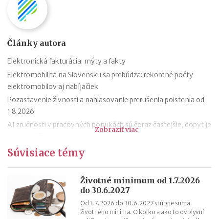
Články autora
Elektronická fakturácia: mýty a fakty
Elektromobilita na Slovensku sa prebúdza: rekordné počty
elektromobilov aj nabíjačiek
Pozastavenie živnosti a nahlasovanie prerušenia poistenia od
1.8.2026
AI zručnosti v pracovných ponukách sú čoraz častejšie, dopyt je
Zobraziť viac
aj mimo IT
Návrat z dovolenky mimo EÚ: čo si možno priniesť bez platenia
Súvisiace témy
daní a cla
Nové pravidlá EÚ v leteckej doprave: zlepšenie práv pre
Životné minimum od 1.7.2026
cestujúcich
do 30.6.2027
Riziká lacného „značkového“ tovaru: strata peňazí aj ohrozenie
Od 1.7.2026 do 30.6.2027 stúpne suma
zdravia
životného minima. O koľko a ako to ovplyvní