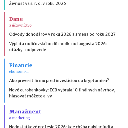
Živnosť vs s. r. o. v roku 2026
Dane
a účtovníctvo
Odvody dohodárov v roku 2026 a zmena od roku 2027
Výplata rodičovského dôchodku od augusta 2026:
otázky a odpovede
Financie
ekonomika
Ako preveriť firmu pred investíciou do kryptomien?
Nové eurobankovky: ECB vybrala 10 finálnych návrhov,
hlasovať môžete aj vy
Manažment
a marketing
Nedostatkové profesie 2026: kde chýba najviac ľudí a