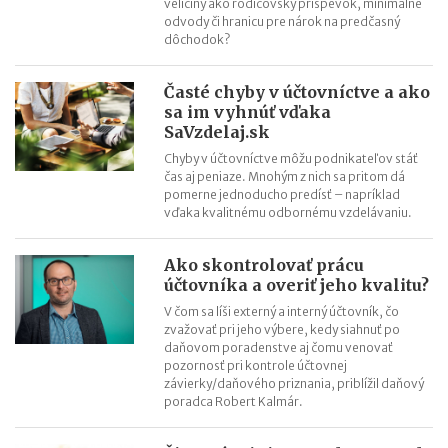
veličiny ako rodičovský príspevok, minimálne
Nové pravidlá kontroly PZP od 1.8.2026
odvody či hranicu pre nárok na predčasný
Nárok na daňový bonus či platenie poistného: pravidlá a
dôchodok?
termíny po skončení školského roka
OČR cez letné prázdniny a zmena tlačiva v roku 2026
Časté chyby v účtovníctve a ako
sa im vyhnúť vďaka
SaVzdelaj.sk
Chyby v účtovníctve môžu podnikateľov stáť
čas aj peniaze. Mnohým z nich sa pritom dá
pomerne jednoducho predísť – napríklad
vďaka kvalitnému odbornému vzdelávaniu.
Ako skontrolovať prácu
účtovníka a overiť jeho kvalitu?
V čom sa líši externý a interný účtovník, čo
zvažovať pri jeho výbere, kedy siahnuť po
daňovom poradenstve aj čomu venovať
pozornosť pri kontrole účtovnej
závierky/daňového priznania, priblížil daňový
poradca Robert Kalmár.