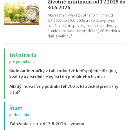
Životné minimum od 1.7.2025 do
30.6.2026
Ako sa mení výška životného minima od
1.7.2025 do 30.6.2026 a ako to ovplyvní
rodičovský príspevok, minimálne odvody,
hranicu pre nárok na predčasný dôchodok a
ďalšie veličiny?
Inšpirácia
pre podnikanie
Budovanie značky v tabu odvetví: keď spojenie dizajnu,
kvality a distribúcie vyústi do globálneho biznisu
Mladý inovatívny podnikateľ 2025: kto získal prestížny
titul?
Štart
podnikania
Založenie s.r.o. od 17.8.2026 – zmeny