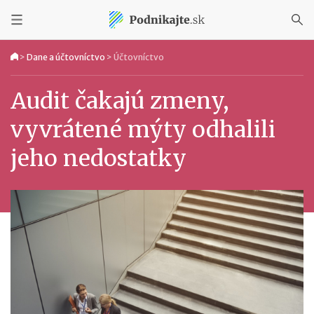
>
Dane a účtovníctvo
>
Účtovníctvo
Audit čakajú zmeny,
vyvrátené mýty odhalili
jeho nedostatky