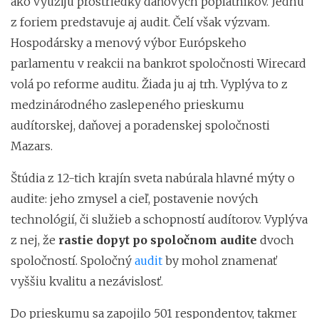
ako využijú prostriedky daňových poplatníkov. Jednu
z foriem predstavuje aj audit. Čelí však výzvam.
Hospodársky a menový výbor Európskeho
parlamentu v reakcii na bankrot spoločnosti Wirecard
volá po reforme auditu. Žiada ju aj trh. Vyplýva to z
medzinárodného zaslepeného prieskumu
audítorskej, daňovej a poradenskej spoločnosti
Mazars.
Štúdia z 12-tich krajín sveta nabúrala hlavné mýty o
audite: jeho zmysel a cieľ, postavenie nových
technológií, či služieb a schopností audítorov. Vyplýva
z nej, že
rastie dopyt po spoločnom audite
dvoch
spoločností. Spoločný
audit
by mohol znamenať
vyššiu kvalitu a nezávislosť.
Do prieskumu sa zapojilo 501 respondentov, takmer