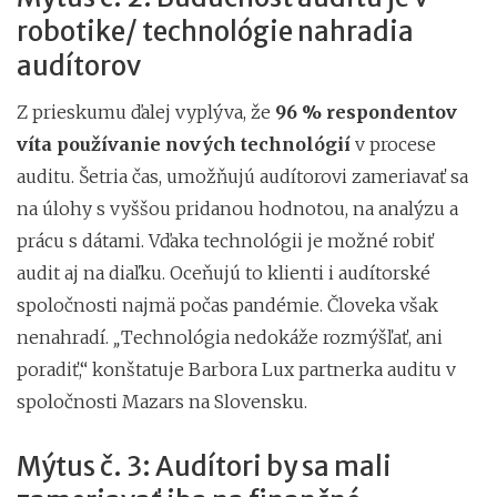
robotike/ technológie nahradia
audítorov
Z prieskumu ďalej vyplýva, že
96 % respondentov
víta používanie nových technológií
v procese
auditu. Šetria čas, umožňujú audítorovi zameriavať sa
na úlohy s vyššou pridanou hodnotou, na analýzu a
prácu s dátami. Vďaka technológii je možné robiť
audit aj na diaľku. Oceňujú to klienti i audítorské
spoločnosti najmä počas pandémie. Človeka však
nenahradí.
„
Technológia nedokáže rozmýšľať, ani
poradiť,“ konštatuje Barbora Lux partnerka auditu v
spoločnosti Mazars na Slovensku.
Mýtus č. 3: Audítori by sa mali