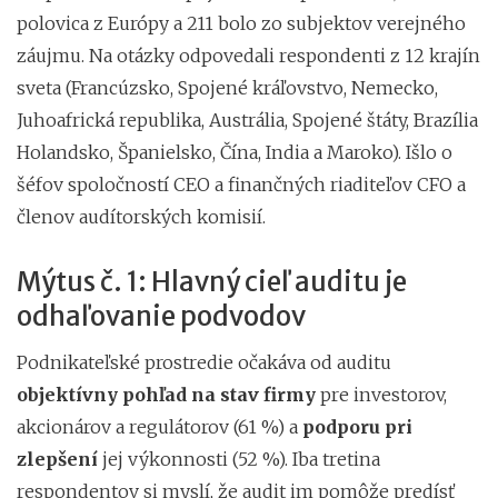
polovica z Európy a 211 bolo zo subjektov verejného
záujmu. Na otázky odpovedali respondenti z 12 krajín
sveta (Francúzsko, Spojené kráľovstvo, Nemecko,
Juhoafrická republika, Austrália, Spojené štáty, Brazília
Holandsko, Španielsko, Čína, India a Maroko). Išlo o
šéfov spoločností CEO a finančných riaditeľov CFO a
členov audítorských komisií.
Mýtus č. 1: Hlavný cieľ auditu je
odhaľovanie podvodov
Podnikateľské prostredie očakáva od auditu
objektívny pohľad na stav firmy
pre investorov,
akcionárov a regulátorov (61 %) a
podporu pri
zlepšení
jej výkonnosti (52 %). Iba tretina
respondentov si myslí, že audit im pomôže predísť