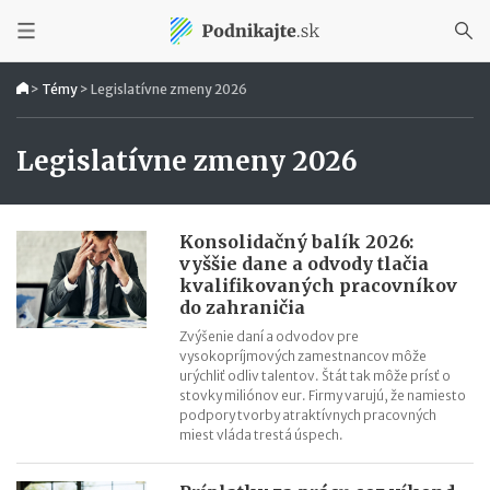
>
Témy
>
Legislatívne zmeny 2026
Legislatívne zmeny 2026
Konsolidačný balík 2026:
vyššie dane a odvody tlačia
kvalifikovaných pracovníkov
do zahraničia
Zvýšenie daní a odvodov pre
vysokopríjmových zamestnancov môže
urýchliť odliv talentov. Štát tak môže prísť o
stovky miliónov eur. Firmy varujú, že namiesto
podpory tvorby atraktívnych pracovných
miest vláda trestá úspech.