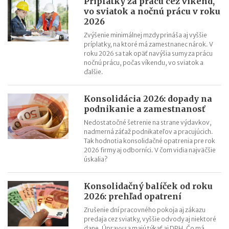
Príplatky za prácu cez víkend,
vo sviatok a nočnú prácu v roku
2026
Zvýšenie minimálnej mzdy prináša aj vyššie
príplatky, na ktoré má zamestnanec nárok. V
roku 2026 sa tak opäť navýšia sumy za prácu
nočnú prácu, počas víkendu, vo sviatok a
ďalšie.
Konsolidácia 2026: dopady na
podnikanie a zamestnanosť
Nedostatočné šetrenie na strane výdavkov,
nadmerná záťaž podnikateľov a pracujúcich.
Tak hodnotia konsolidačné opatrenia pre rok
2026 firmy aj odborníci. V čom vidia najväčšie
úskalia?
Konsolidačný balíček od roku
2026: prehľad opatrení
Zrušenie dní pracovného pokoja aj zákazu
predaja cez sviatky, vyššie odvody aj niektoré
dane. Úpravy sa majú týkať aj DPH. Čo má