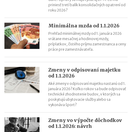
priniesť tretí balík konsolidačných opatrení od
roku 2026?
Minimálna mzda od 1.1.2026
Prehľad minimálnej mzdy od 1. januára 2026
vrátane mesačnej a hodinovej mzdy,
príplatkov, čistého príjmu zamestnanca a ceny
práce pre zamestnávateľa.
Zmeny v odpisovaní majetku
od 1.1.2026
Aké zmeny v odpisovaní majetku nastanú od 1.
januára 2026? Koľko rokov sa bude odpisovať
technické zhodnotenie budov, v ktorých sa
poskytujú ubytovacie služby alebo sa
vykonáva šport?
Zmeny vo výpočte dôchodkov
od 1.1.2026: návrh