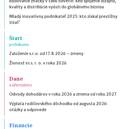
Budovanie značky v tabu odvetví: keď spojenie dizajnu,
kvality a distribúcie vyústi do globálneho biznisu
Mladý inovatívny podnikateľ 2025: kto získal prestížny
titul?
Štart
podnikania
Založenie s.r.o. od 17.8.2026 – zmeny
Živnosť vs s. r. o. v roku 2026
Dane
a účtovníctvo
Odvody dohodárov v roku 2026 a zmena od roku 2027
Výplata rodičovského dôchodku od augusta 2026:
otázky a odpovede
Financie