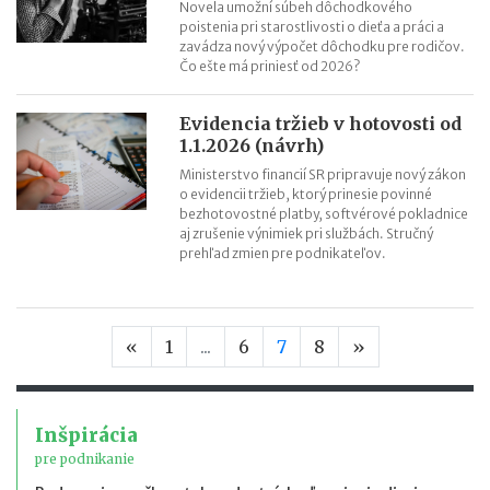
Novela umožní súbeh dôchodkového
poistenia pri starostlivosti o dieťa a práci a
zavádza nový výpočet dôchodku pre rodičov.
Čo ešte má priniesť od 2026?
Evidencia tržieb v hotovosti od
1.1.2026 (návrh)
Ministerstvo financií SR pripravuje nový zákon
o evidencii tržieb, ktorý prinesie povinné
bezhotovostné platby, softvérové pokladnice
aj zrušenie výnimiek pri službách. Stručný
prehľad zmien pre podnikateľov.
Predchádzajúca strana
Nasledujúca s
«
1
...
6
7
8
»
Inšpirácia
pre podnikanie