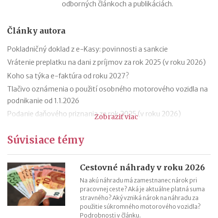
odborných článkoch a publikáciách.
Články autora
Pokladničný doklad z e-Kasy: povinnosti a sankcie
Vrátenie preplatku na dani z príjmov za rok 2025 (v roku 2026)
Koho sa týka e-faktúra od roku 2027?
Tlačivo oznámenia o použití osobného motorového vozidla na
podnikanie od 1.1.2026
Podanie daňového priznania za rok 2025 (v roku 2026)
Zobraziť viac
Zmeny v evidencii tržieb od roku 2026
Súvisiace témy
Stravné (diéty) od 1.12.2025
Zmeny v sociálnom poistení SZČO od 1.1.2026
Odvodová odpočítateľná položka z príjmu trénerov od 1.1.2026
Cestovné náhrady v roku 2026
11 mýtov o dôchodkoch
Na akú náhradu má zamestnanec nárok pri
pracovnej ceste? Aká je aktuálne platná suma
stravného? Aký vzniká nárok na náhradu za
použitie súkromného motorového vozidla?
Podrobnosti v článku.