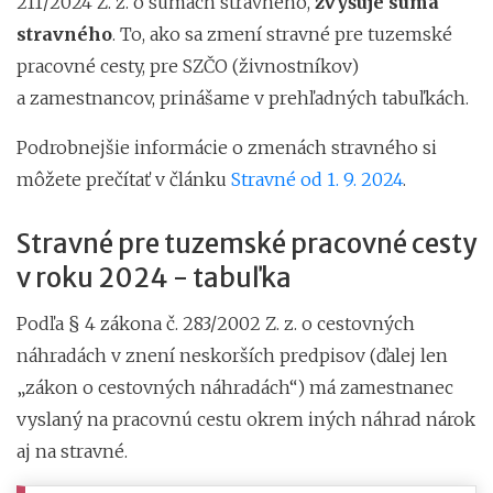
211/2024 Z. z. o sumách stravného,
zvyšuje suma
stravného
. To, ako sa zmení stravné pre tuzemské
pracovné cesty, pre SZČO (živnostníkov)
a zamestnancov, prinášame v prehľadných tabuľkách.
Podrobnejšie informácie o zmenách stravného si
môžete prečítať v článku
Stravné od 1. 9. 2024
.
Stravné pre tuzemské pracovné cesty
v roku 2024 - tabuľka
Podľa § 4 zákona č. 283/2002 Z. z. o cestovných
náhradách v znení neskorších predpisov (ďalej len
„zákon o cestovných náhradách“) má zamestnanec
vyslaný na pracovnú cestu okrem iných náhrad nárok
aj na stravné.