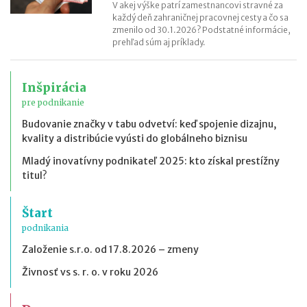
V akej výške patrí zamestnancovi stravné za
každý deň zahraničnej pracovnej cesty a čo sa
zmenilo od 30.1.2026? Podstatné informácie,
prehľad súm aj príklady.
Inšpirácia
pre podnikanie
Budovanie značky v tabu odvetví: keď spojenie dizajnu,
kvality a distribúcie vyústi do globálneho biznisu
Mladý inovatívny podnikateľ 2025: kto získal prestížny
titul?
Štart
podnikania
Založenie s.r.o. od 17.8.2026 – zmeny
Živnosť vs s. r. o. v roku 2026