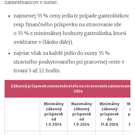
zamestnancov v sume:
najmenej 55 % ceny jedla (v prípade gastrolístkov,
resp. finančného príspevku na stravovanie ide
o 55 % z minimálnej hodnoty gastrolístka, ktorú
uvádzame v článku ďalej),
najviac však za každé jedlo do sumy 55 %
stravného poskytovaného pri pracovnej ceste v
trvaní 5 až 12 hodín.
Zákonný príspevok zamestnávateľa na stravovanie zamestnanca 
2024
Minimálny
Maximálny
Minimálny
Max
zákonný
zákonný
zákonný
zá
príspevok
príspevok
príspevok
prí
od
od
do
1.9.2024
1.9.2024
31.8.2024
31.