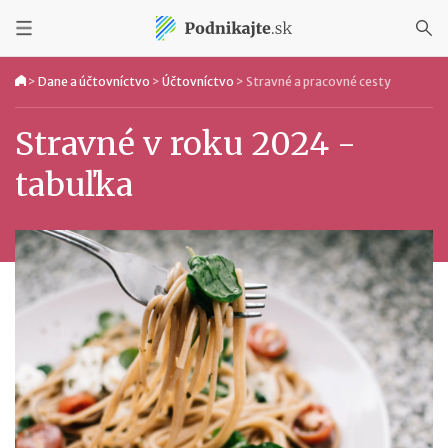
>
Dane a účtovníctvo
>
Účtovníctvo
>
Stravné a pracovné cesty
Stravné v roku 2024 -
tabuľka