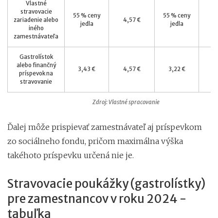
Vlastné
stravovacie
55 % ceny
55 % ceny
zariadenie alebo
4,57 €
4
jedla
jedla
iného
zamestnávateľa
Gastrolístok
alebo finančný
3,43 €
4,57 €
3,22 €
4
príspevok na
stravovanie
Zdroj: Vlastné spracovanie
Ďalej môže prispievať zamestnávateľ aj príspevkom
zo sociálneho fondu, pričom maximálna výška
takéhoto príspevku určená nie je.
Stravovacie poukážky (gastrolístky)
pre zamestnancov v roku 2024 -
tabuľka