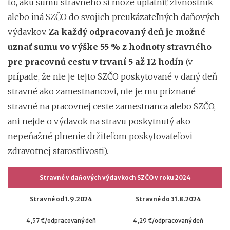
to, akú sumu stravného si môže uplatniť živnostník
alebo iná SZČO do svojich preukázateľných daňových
výdavkov.
Za každý odpracovaný deň je možné
uznať sumu vo výške 55 % z hodnoty stravného
pre pracovnú cestu v trvaní 5 až 12 hodín
(v
prípade, že nie je tejto SZČO poskytované v daný deň
stravné ako zamestnancovi, nie je mu priznané
stravné na pracovnej ceste zamestnanca alebo SZČO,
ani nejde o výdavok na stravu poskytnutý ako
nepeňažné plnenie držiteľom poskytovateľovi
zdravotnej starostlivosti).
Stravné v daňových výdavkoch SZČO v roku 2024
Stravné od 1.9.2024
Stravné do 31.8.2024
4,57 €/odpracovaný deň
4,29 €/odpracovaný deň