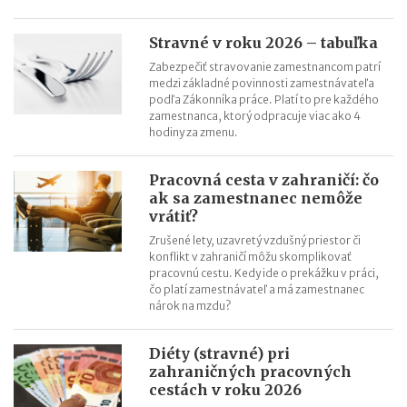
Stravné v roku 2026 – tabuľka
Zabezpečiť stravovanie zamestnancom patrí
medzi základné povinnosti zamestnávateľa
podľa Zákonníka práce. Platí to pre každého
zamestnanca, ktorý odpracuje viac ako 4
hodiny za zmenu.
Pracovná cesta v zahraničí: čo
ak sa zamestnanec nemôže
vrátiť?
Zrušené lety, uzavretý vzdušný priestor či
konflikt v zahraničí môžu skomplikovať
pracovnú cestu. Kedy ide o prekážku v práci,
čo platí zamestnávateľ a má zamestnanec
nárok na mzdu?
Diéty (stravné) pri
zahraničných pracovných
cestách v roku 2026