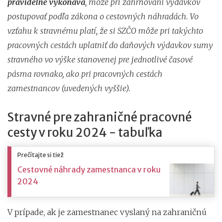
pravidelne vykonáva
, môže pri zahrňovaní výdavkov
postupovať podľa zákona o cestovných náhradách. Vo
vzťahu k stravnému platí, že si SZČO môže pri takýchto
pracovných cestách uplatniť do daňových výdavkov sumy
stravného vo výške stanovenej pre jednotlivé časové
pásma rovnako, ako pri pracovných cestách
zamestnancov (uvedených vyššie).
Stravné pre zahraničné pracovné
cesty v roku 2024 - tabuľka
Prečítajte si tiež
Cestovné náhrady zamestnanca v roku
2024
V prípade, ak je zamestnanec vyslaný na zahraničnú