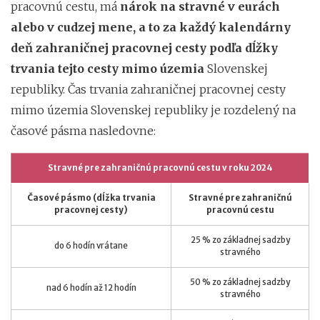
pracovnú cestu, má
nárok na stravné v eurách
alebo v cudzej mene, a to za každý kalendárny
deň zahraničnej pracovnej cesty podľa dĺžky
trvania tejto cesty mimo územia
Slovenskej
republiky. Čas trvania zahraničnej pracovnej cesty
mimo územia Slovenskej republiky je rozdelený na
časové pásma nasledovne:
Stravné pre zahraničnú pracovnú cestu v roku 2024
Časové pásmo (dĺžka trvania
Stravné pre zahraničnú
pracovnej cesty)
pracovnú cestu
25 % zo základnej sadzby
do 6 hodín vrátane
stravného
50 % zo základnej sadzby
nad 6 hodín až 12 hodín
stravného