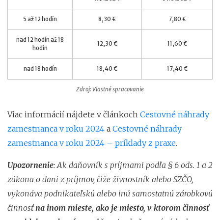
5 až 12 hodín
8,30 €
7,80 €
nad 12 hodín až 18
12,30 €
11,60 €
hodín
nad 18 hodín
18,40 €
17,40 €
Zdroj: Vlastné spracovanie
Viac informácií nájdete v článkoch
Cestovné náhrady
zamestnanca v roku 2024
a
Cestovné náhrady
zamestnanca v roku 2024 – príklady z praxe
.
Upozornenie
: Ak daňovník s príjmami podľa § 6 ods. 1 a 2
zákona o dani z príjmov, čiže živnostník alebo SZČO,
vykonáva podnikateľskú alebo inú samostatnú zárobkovú
činnosť
na inom mieste, ako je miesto, v ktorom činnosť