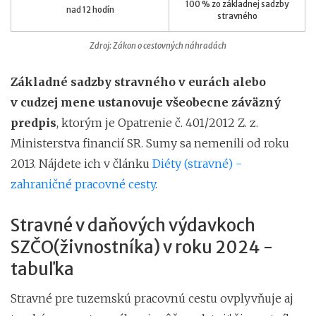
100 % zo základnej sadzby
nad 12 hodín
stravného
Zdroj: Zákon o cestovných náhradách
Základné sadzby stravného v eurách alebo
v cudzej mene ustanovuje všeobecne záväzný
predpis
, ktorým je Opatrenie č. 401/2012 Z. z.
Ministerstva financií SR. Sumy sa nemenili od roku
2013. Nájdete ich v článku
Diéty (stravné) -
zahraničné pracovné cesty
.
Stravné v daňových výdavkoch
SZČO(živnostníka) v roku 2024 -
tabuľka
Stravné pre tuzemskú pracovnú cestu ovplyvňuje aj