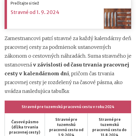
Prečítajte si tiež
Stravné od 1. 9. 2024
Zamestnancovi patrí stravné za každý kalendárny deň
pracovnej cesty za podmienok ustanovených
zákonom o cestovných náhradách. Suma stravného je
ustanovená
v závislosti od času trvania pracovnej
cesty v kalendárnom dni
, pričom čas trvania
pracovnej cesty je rozdelený na časové pásma, ako
uvádza nasledujúca tabuľka:
Stravné pre tuzemskú pracovnú cestu v roku 2024
Stravné pre
Stravné pre
Časové pásmo
tuzemskú
tuzemskú
(dĺžka trvania
pracovnú cestu od
pracovnú cestu do
pracovnej cesty)
1.9.2024
31.8.2024