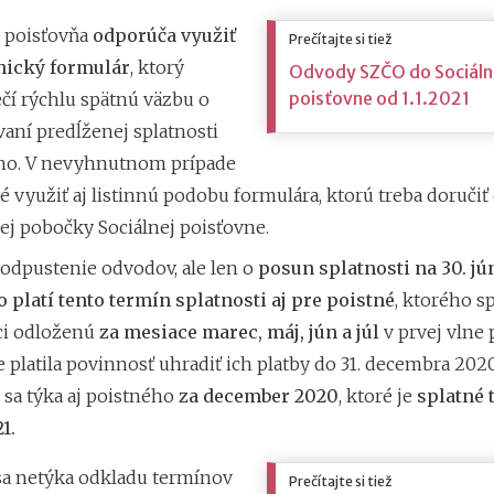
a poisťovňa
odporúča využiť
Prečítajte si tiež
nický formulár
, ktorý
Odvody SZČO do Sociálne
poisťovne od 1.1.2021
čí rýchlu spätnú väzbu o
aní predĺženej splatnosti
ho. V nevyhnutnom prípade
 využiť aj listinnú podobu formulára, ktorú treba doručiť
ej pobočky Sociálnej poisťovne.
 odpustenie odvodov, ale len o
posun splatnosti na 30. jú
 platí tento termín splatnosti aj pre poistné
, ktorého s
ci odloženú
za mesiace marec, máj, jún a júl
v prvej vlne
platila povinnosť uhradiť ich platby do 31. decembra 202
 sa týka aj poistného
za december 2020
, ktoré je
splatné t
1.
sa netýka odkladu termínov
Prečítajte si tiež