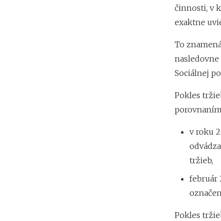
činnosti, v
exaktne uvie
To znamená
nasledovne 
Sociálnej po
Pokles tržie
porovnaním 
v roku 
odvádza
tržieb,
február 
označen
Pokles tržie