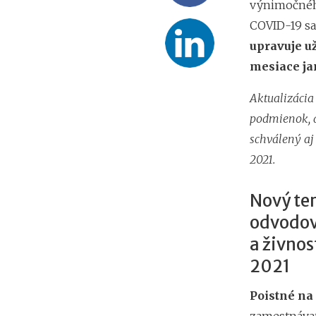
výnimočného
COVID-19 sa
upravuje u
mesiace ja
Aktualizácia
podmienok, ak
schválený aj 
2021.
Nový ter
odvodov
a živnos
2021
Poistné na