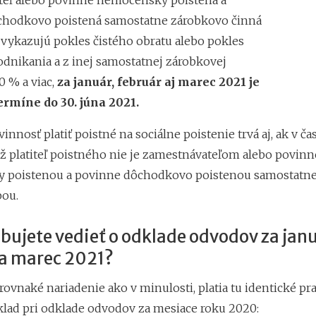
eľ alebo povinne nemocensky poistená a
chodkovo poistená samostatne zárobkovo činná
 vykazujú pokles čistého obratu alebo pokles
odnikania a z inej samostatnej zárobkovej
0 % a viac,
za január, február aj marec 2021 je
ermíne do 30. júna 2021.
nnosť platiť poistné na sociálne poistenie trvá aj, ak v ča
ž platiteľ poistného nie je zamestnávateľom alebo povinn
 poistenou a povinne dôchodkovo poistenou samostatn
ou.
bujete vedieť o odklade odvodov za janu
 a marec 2021?
rovnaké nariadenie ako v minulosti, platia tu identické pra
íklad pri odklade odvodov za mesiace roku 2020: