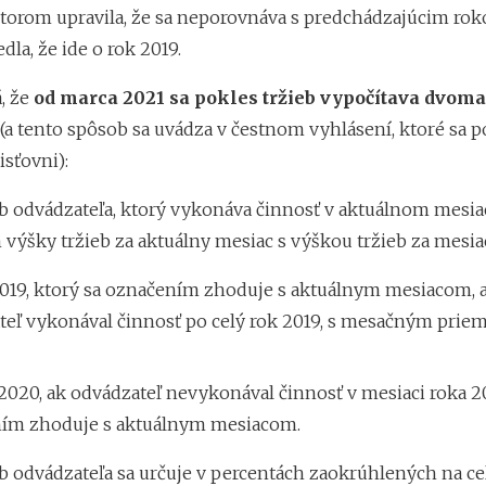
 ktorom upravila, že sa neporovnáva s predchádzajúcim rok
dla, že ide o rok 2019.
, že
od marca 2021 sa pokles tržieb vypočítava dvom
(a tento spôsob sa uvádza v čestnom vyhlásení, ktoré sa 
isťovni):
b odvádzateľa, ktorý vykonáva činnosť v aktuálnom mesiaci
výšky tržieb za aktuálny mesiac s výškou tržieb za mesia
2019, ktorý sa označením zhoduje s aktuálnym mesiacom, 
teľ vykonával činnosť po celý rok 2019, s mesačným pri
2020, ak odvádzateľ nevykonával činnosť v mesiaci roka 20
ím zhoduje s aktuálnym mesiacom.
b odvádzateľa sa určuje v percentách zaokrúhlených na cel