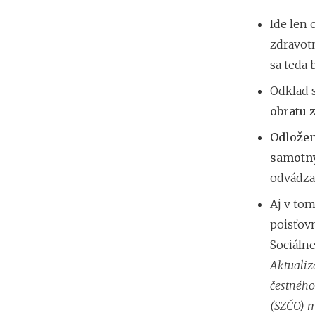
Ide len 
zdravot
sa teda
Odklad s
obratu z
Odložen
samotný
odvádza
Aj v tom
poisťov
Sociálne
Aktualizá
čestného
(SZČO) m