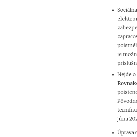
Sociáln
elektro
zabezpe
zapracov
poistné
je možné
príslušn
Nejde o
Rovnako
poisten
Pôvodne 
termínu
júna 202
Úprava 