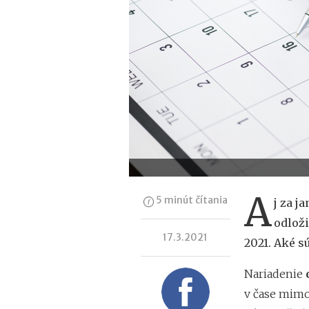
A
5 minút čítania
j za j
odloži
17.3.2021
2021. Aké s
Nariadenie
v čase mimo