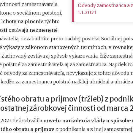
ovinností zamestnávateľa
Odvody zamestnanca a 
1.1.2021
kona o sociálnom poistení,
o
lehoty na plnenie týchto
stí ostávajú nezmenené
.
vatelia, nezabudnite preto naďalej posielať Sociálnej poi
 výkazy v zákonom stanovených termínoch, v rovnakej
. Zachovaný zostáva aj spôsob vykazovania, čiže zamestná
e poistné za zamestnávateľa aj za zamestnanca. Napriek t
é odvody za zamestnávateľa, nevykazuje z tohto dôvodu 
 keďže za zamestnanca poistné naďalej uhrádzal a uhrádza
istého obratu a príjmov (tržieb) z podnik
ostatnej zárobkovej činnosti od marca 
3.2021 tiež schválila
novelu nariadenia vlády o spôsobe 
stého obratu a príjmov
z podnikania a z inej samostatne