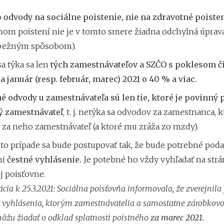
o
odvody na sociálne poistenie, nie na zdravotné poiste
nom poistení nie je v tomto smere žiadna odchylná úprava
 bežným spôsobom).
a týka sa len
tých zamestnávateľov a SZČO s poklesom č
a január (resp. február, marec) 2021 o 40 % a viac.
é odvody u zamestnávateľa sú len tie, ktoré je povinný p
 zamestnávateľ
, t. j. netýka sa odvodov za zamestnanca, k
 za neho zamestnávateľ (a ktoré mu zráža zo mzdy).
to prípade sa bude postupovať tak, že bude potrebné poda
ni
čestné vyhlásenie.
Je potebné ho vždy vyhľadať na str
j poisťovne.
cia k 25.3.2021:
Sociálna poisťovňa informovala, že zverejnila
 vyhlásenia, ktorým zamestnávatelia a samostatne zárobkovo
ôžu žiadať o odklad splatnosti poistného
za marec 2021.