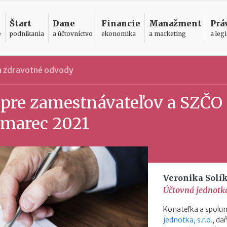
Štart
Dane
Financie
Manažment
Prá
e
podnikania
a účtovníctvo
ekonomika
a marketing
a legi
 a zdravotné odvody
pre zamestnávateľov a SZČO
a marec 2021
Veronika Solí
Účtovná jednotka,
Konateľka a spolum
jednotka, s.r.o.
, d