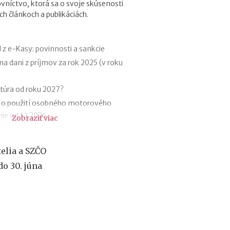
vníctvo, ktorá sa o svoje skúsenosti
f
ch článkoch a publikáciách.
i
r
m
e
 z e-Kasy: povinnosti a sankcie
:
na dani z príjmov za rok 2025 (v roku
a
k
ý
túra od roku 2027?
m
 o použití osobného motorového
á
ie od 1.1.2026
Zobraziť viac
s
k
riznania za rok 2025 (v roku 2026)
u
tržieb od roku 2026
t
telia a SZČO
1.12.2025
o
o 30. júna
č
 poistení SZČO od 1.1.2026
n
teľná položka z príjmu trénerov od
ý
v
ý
dkoch
z