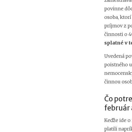
zamestnávat
povinne dô
osoba, ktorí
príjmov z p
činnosti o 4
splatné v t
Uvedená povi
poistného u
nemocensky
činnou osob
Čo potre
február
Keďže ide o 
platili napr