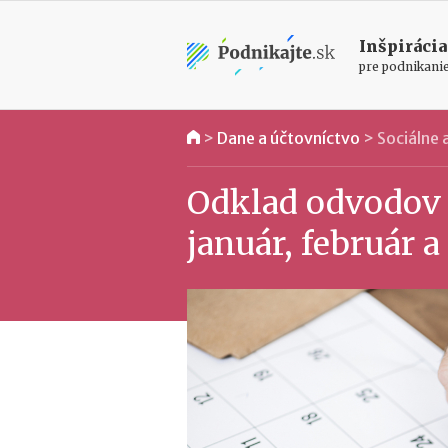
Inšpirácia
pre podnikani
>
Dane a účtovníctvo
>
Sociálne
Odklad odvodov 
január, február 