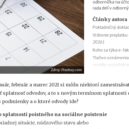
odborníčka na účto
rada delí v odborný
Články autora
Pokladničný doklad
Vrátenie preplatku 
2026)
Koho sa týka e-fak
Tlačivo oznámenia
vozidla na podnikan
Zdroj: Pixabay.com
Podanie daňového p
Zmeny v evidencii 
anuár, február a marec 2021 si môžu niektorí zamestnáva
Stravné (diéty) od 
ť splatnosť odvodov, a to s novým termínom splatnosti d
Zmeny v sociálnom
ú podmienky a o ktoré odvody ide?
Odvodová odpočíta
1.1.2026
o splatnosti poistného na sociálne poistenie
11 mýtov o dôcho
riadnej situácie, núdzového stavu alebo