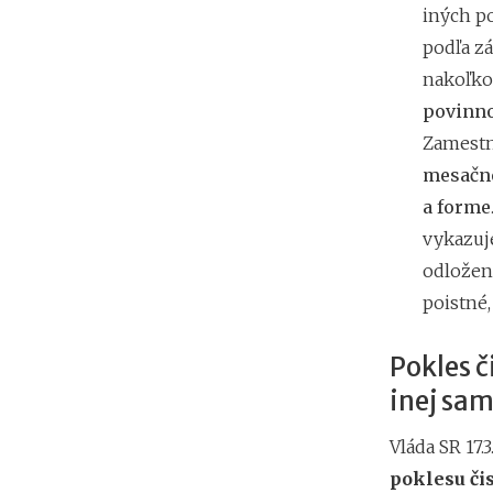
iných p
podľa zá
nakoľk
povinno
Zamestná
mesačné
a forme
vykazuj
odložen
poistné,
Pokles č
inej sam
Vláda SR 17.
poklesu či