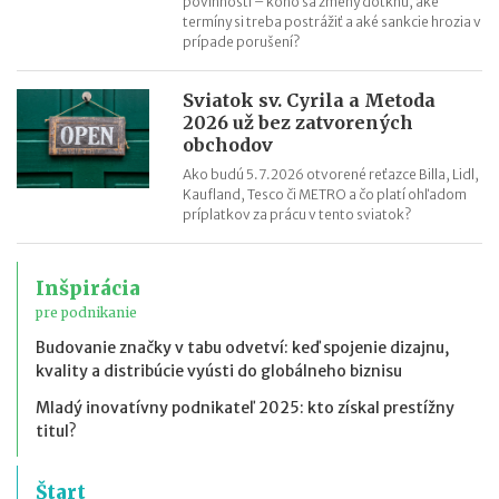
povinnosti – koho sa zmeny dotknú, aké
termíny si treba postrážiť a aké sankcie hrozia v
prípade porušení?
Sviatok sv. Cyrila a Metoda
2026 už bez zatvorených
obchodov
Ako budú 5.7.2026 otvorené reťazce Billa, Lidl,
Kaufland, Tesco či METRO a čo platí ohľadom
príplatkov za prácu v tento sviatok?
Inšpirácia
pre podnikanie
Budovanie značky v tabu odvetví: keď spojenie dizajnu,
kvality a distribúcie vyústi do globálneho biznisu
Mladý inovatívny podnikateľ 2025: kto získal prestížny
titul?
Štart