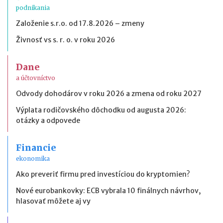
podnikania
Založenie s.r.o. od 17.8.2026 – zmeny
Živnosť vs s. r. o. v roku 2026
Dane
a účtovníctvo
Odvody dohodárov v roku 2026 a zmena od roku 2027
Výplata rodičovského dôchodku od augusta 2026:
otázky a odpovede
Financie
ekonomika
Ako preveriť firmu pred investíciou do kryptomien?
Nové eurobankovky: ECB vybrala 10 finálnych návrhov,
hlasovať môžete aj vy