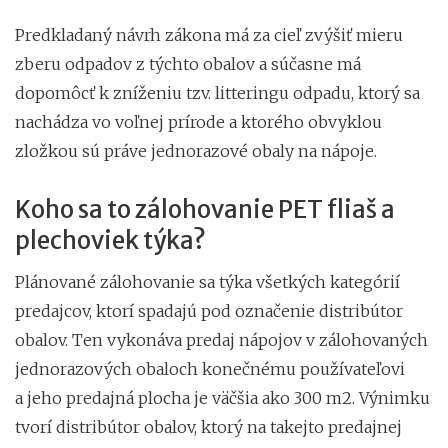
Predkladaný návrh zákona má za cieľ zvýšiť mieru
zberu odpadov z týchto obalov a súčasne má
dopomôcť k zníženiu tzv. litteringu odpadu, ktorý sa
nachádza vo voľnej prírode a ktorého obvyklou
zložkou sú práve jednorazové obaly na nápoje.
Koho sa to zálohovanie PET fliaš a
plechoviek týka?
Plánované zálohovanie sa týka všetkých kategórií
predajcov, ktorí spadajú pod označenie distribútor
obalov. Ten vykonáva predaj nápojov v zálohovaných
jednorazových obaloch konečnému používateľovi
a jeho predajná plocha je väčšia ako 300 m2. Výnimku
tvorí distribútor obalov, ktorý na takejto predajnej