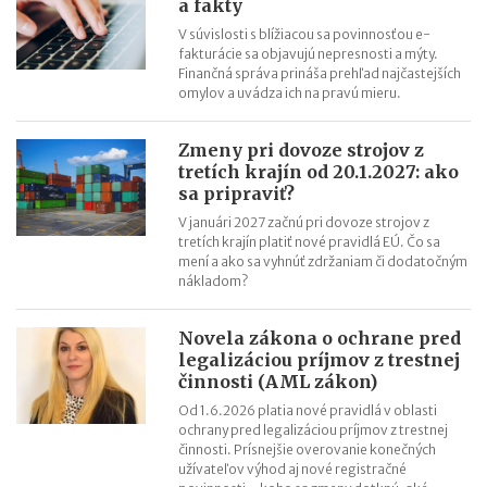
a fakty
Startup Sharks pomáha firmám preraziť v zahraničí
V súvislosti s blížiacou sa povinnosťou e-
Ukážte svoj start-up svetu! SBA vám uhradí náklady
fakturácie sa objavujú nepresnosti a mýty.
Finančná správa prináša prehľad najčastejších
omylov a uvádza ich na pravú mieru.
Zmeny pri dovoze strojov z
tretích krajín od 20.1.2027: ako
sa pripraviť?
V januári 2027 začnú pri dovoze strojov z
tretích krajín platiť nové pravidlá EÚ. Čo sa
mení a ako sa vyhnúť zdržaniam či dodatočným
nákladom?
Novela zákona o ochrane pred
legalizáciou príjmov z trestnej
činnosti (AML zákon)
Od 1.6.2026 platia nové pravidlá v oblasti
ochrany pred legalizáciou príjmov z trestnej
činnosti. Prísnejšie overovanie konečných
užívateľov výhod aj nové registračné