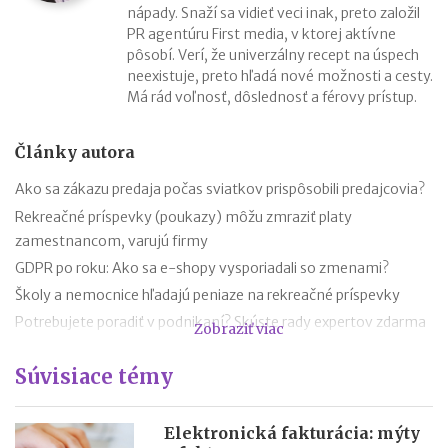
nápady. Snaží sa vidieť veci inak, preto založil
PR agentúru First media, v ktorej aktívne
pôsobí. Verí, že univerzálny recept na úspech
neexistuje, preto hľadá nové možnosti a cesty.
Má rád voľnosť, dôslednosť a férovy prístup.
Články autora
Ako sa zákazu predaja počas sviatkov prispôsobili predajcovia?
Rekreačné príspevky (poukazy) môžu zmraziť platy
zamestnancom, varujú firmy
GDPR po roku: Ako sa e-shopy vysporiadali so zmenami?
Školy a nemocnice hľadajú peniaze na rekreačné príspevky
Potrebujete poradiť v podnikaní? Skúste rady expertov zdarma
Zobraziť viac
Ako evidovať pracovný čas zamestnancov?
Súvisiace témy
Najbláznivejšie názvy slovenských firiem
Každá desiata faktúra je nevymožiteľná. Pomôcť môže
poistenie pohľadávok
Elektronická fakturácia: mýty