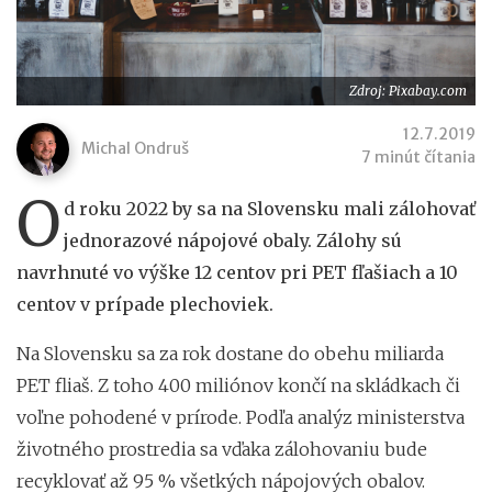
Zdroj: Pixabay.com
12.7.2019
Michal Ondruš
7 minút čítania
O
d roku 2022 by sa na Slovensku mali zálohovať
jednorazové nápojové obaly. Zálohy sú
navrhnuté vo výške 12 centov pri PET fľašiach a 10
centov v prípade plechoviek.
Na Slovensku sa za rok dostane do obehu miliarda
PET fliaš. Z toho 400 miliónov končí na skládkach či
voľne pohodené v prírode. Podľa analýz ministerstva
životného prostredia sa vďaka zálohovaniu bude
recyklovať až 95 % všetkých nápojových obalov.