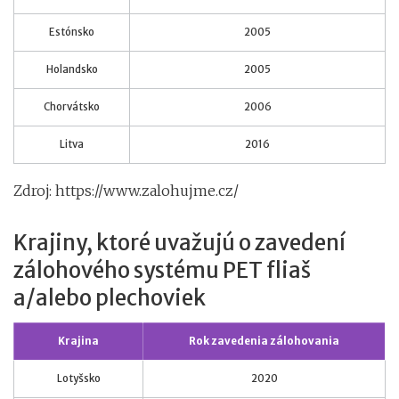
Estónsko
2005
Holandsko
2005
Chorvátsko
2006
Litva
2016
Zdroj: https://www.zalohujme.cz/
Krajiny, ktoré uvažujú o zavedení
zálohového systému PET fliaš
a/
alebo plechoviek
Krajina
Rok zavedenia zálohovania
Lotyšsko
2020