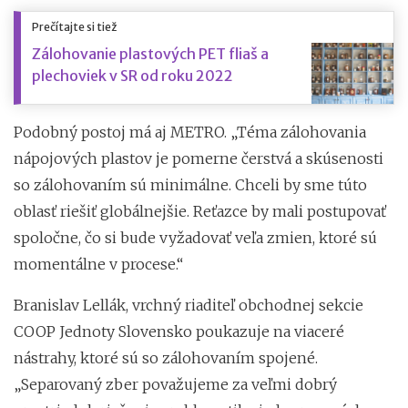
Prečítajte si tiež
Zálohovanie plastových PET fliaš a
plechoviek v SR od roku 2022
Podobný postoj má aj METRO. „Téma zálohovania
nápojových plastov je pomerne čerstvá a skúsenosti
so zálohovaním sú minimálne. Chceli by sme túto
oblasť riešiť globálnejšie. Reťazce by mali postupovať
spoločne, čo si bude vyžadovať veľa zmien, ktoré sú
momentálne v procese.“
Branislav Lellák, vrchný riaditeľ obchodnej sekcie
COOP Jednoty Slovensko poukazuje na viaceré
nástrahy, ktoré sú so zálohovaním spojené.
„Separovaný zber považujeme za veľmi dobrý