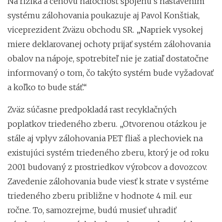
Na riziká a cenovú náročnosť spojenú s nastavením
systému zálohovania poukazuje aj Pavol Konštiak,
viceprezident Zväzu obchodu SR. „Napriek vysokej
miere deklarovanej ochoty prijať systém zálohovania
obalov na nápoje, spotrebiteľ nie je zatiaľ dostatočne
informovaný o tom, čo takýto systém bude vyžadovať
a koľko to bude stáť.“
Zväz súčasne predpokladá rast recyklačných
poplatkov triedeného zberu. „Otvorenou otázkou je
stále aj vplyv zálohovania PET fliaš a plechoviek na
existujúci systém triedeného zberu, ktorý je od roku
2001 budovaný z prostriedkov výrobcov a dovozcov.
Zavedenie zálohovania bude viesť k strate v systéme
triedeného zberu približne v hodnote 4 mil. eur
ročne. To, samozrejme, budú musieť uhradiť