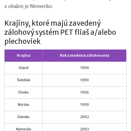
z obalov, je Nemecko.
Krajiny, ktoré majú zavedený
zálohový systém PET fliaš a/alebo
plechoviek
Krajina
Rok zavedenia zálohovania
Island
1990
Švédsko
1990
Fínsko
1996
Nórsko
1999
Dánsko
2002
Nemecko
2003