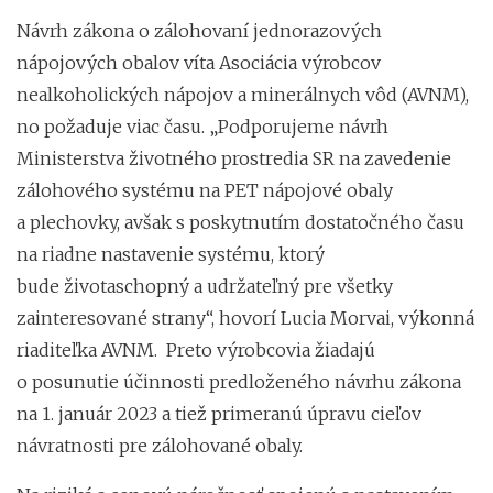
Návrh zákona o zálohovaní jednorazových
nápojových obalov víta Asociácia výrobcov
nealkoholických nápojov a minerálnych vôd (AVNM),
no požaduje viac času. „Podporujeme návrh
Ministerstva životného prostredia SR na zavedenie
zálohového systému na PET nápojové obaly
a plechovky, avšak s poskytnutím dostatočného času
na riadne nastavenie systému, ktorý
bude životaschopný a udržateľný pre všetky
zainteresované strany“, hovorí Lucia Morvai, výkonná
riaditeľka AVNM.
Preto výrobcovia žiadajú
o posunutie účinnosti predloženého návrhu zákona
na 1. január 2023 a tiež primeranú úpravu cieľov
návratnosti pre zálohované obaly.