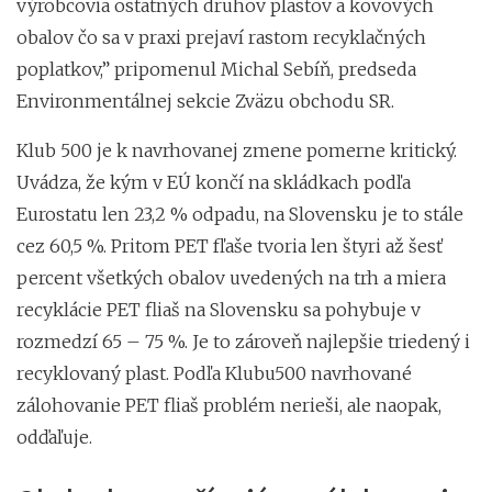
výrobcovia ostatných druhov plastov a kovových
obalov čo sa v praxi prejaví rastom recyklačných
poplatkov,” pripomenul Michal Sebíň, predseda
Environmentálnej sekcie Zväzu obchodu SR.
Klub 500 je k navrhovanej zmene pomerne kritický.
Uvádza, že kým v EÚ končí na skládkach podľa
Eurostatu len 23,2 % odpadu, na Slovensku je to stále
cez 60,5 %. Pritom PET fľaše tvoria len štyri až šesť
percent všetkých obalov uvedených na trh a miera
recyklácie PET fliaš na Slovensku sa pohybuje v
rozmedzí 65 – 75 %. Je to zároveň najlepšie triedený i
recyklovaný plast. Podľa Klubu500 navrhované
zálohovanie PET fliaš problém nerieši, ale naopak,
odďaľuje.