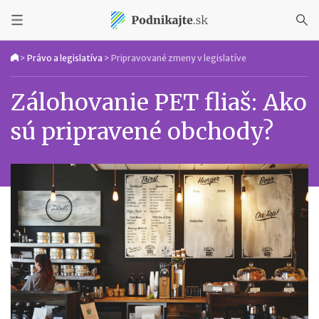
>
Právo a legislatíva
>
Pripravované zmeny v legislatíve
Zálohovanie PET fliaš: Ako
sú pripravené obchody?