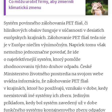
Čo môžu urobiť firmy, aby zmiernili
klimatickú zmenu
Systém povinného zálohovania PET fliaš, či
hliníkových obalov funguje v súčasnosti v desiatich
európskych krajinách. Zálohovanie PET fliaš teda nie
je v Európe niečím výnimočným. Napriek tomu však
nemožno jednoznačne povedať, že ide
o najefektívnejší systém, ktorý pomôže
zhodnocovaniu týchto druhov odpadu. České
Ministerstvo životného prostredia na svojom webe
uvádza informáciu, že zálohovanie PET fliaš
v krajinách, ktoré ho používajú, vznikalo v dobe, kedy
neexistovali iné systémy ich zberu. Jediným
príkladom, kedy bol systém zavedený už v dobe
funkčného systému kontajnerového zberu odpadov