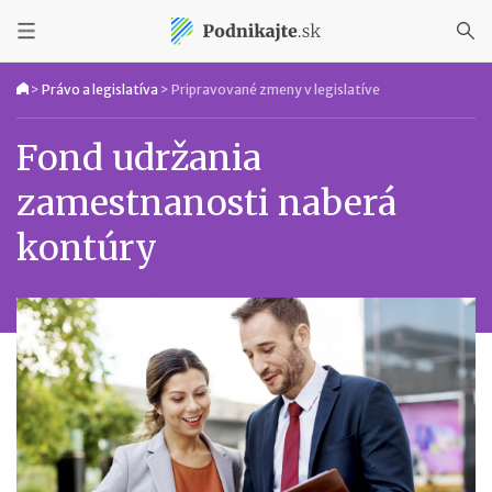
>
Právo a legislatíva
>
Pripravované zmeny v legislatíve
Fond udržania
zamestnanosti naberá
kontúry