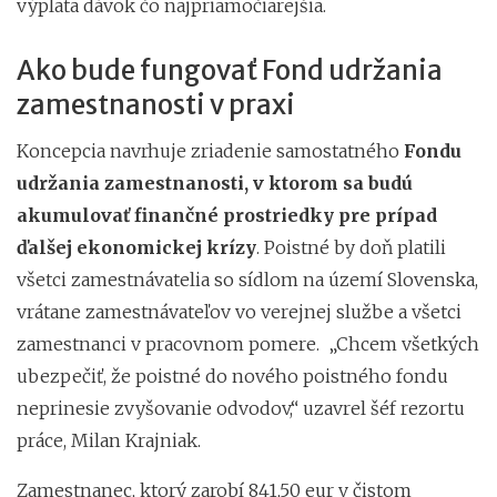
výplata dávok čo najpriamočiarejšia.
Ako bude fungovať Fond udržania
zamestnanosti v praxi
Koncepcia navrhuje zriadenie samostatného
Fondu
udržania zamestnanosti, v ktorom sa budú
akumulovať finančné prostriedky pre prípad
ďalšej ekonomickej krízy
. Poistné by doň platili
všetci zamestnávatelia so sídlom na území Slovenska,
vrátane zamestnávateľov vo verejnej službe a všetci
zamestnanci v pracovnom pomere. „Chcem všetkých
ubezpečiť, že poistné do nového poistného fondu
neprinesie zvyšovanie odvodov,“ uzavrel šéf rezortu
práce, Milan Krajniak.
Zamestnanec, ktorý zarobí 841,50 eur v čistom