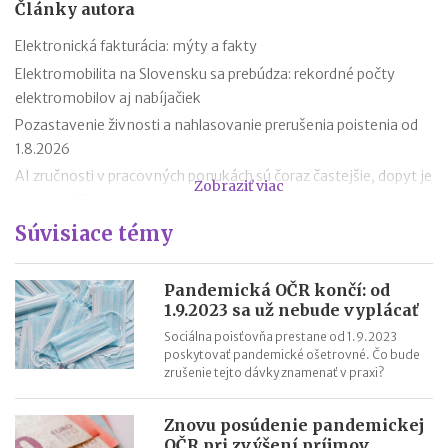
Články autora
Elektronická fakturácia: mýty a fakty
Elektromobilita na Slovensku sa prebúdza: rekordné počty
elektromobilov aj nabíjačiek
Pozastavenie živnosti a nahlasovanie prerušenia poistenia od
1.8.2026
AI zručnosti v pracovných ponukách sú čoraz častejšie, dopyt je
Zobraziť viac
aj mimo IT
Návrat z dovolenky mimo EÚ: čo si možno priniesť bez platenia
Súvisiace témy
daní a cla
Nové pravidlá EÚ v leteckej doprave: zlepšenie práv pre
Pandemická OČR končí: od
cestujúcich
1.9.2023 sa už nebude vyplácať
Riziká lacného „značkového“ tovaru: strata peňazí aj ohrozenie
Sociálna poisťovňa prestane od 1.9.2023
zdravia
poskytovať pandemické ošetrovné. Čo bude
zrušenie tejto dávky znamenať v praxi?
Nové pravidlá kontroly PZP od 1.8.2026
Nárok na daňový bonus či platenie poistného: pravidlá a
Znovu posúdenie pandemickej
termíny po skončení školského roka
OČR pri zvýšení príjmov