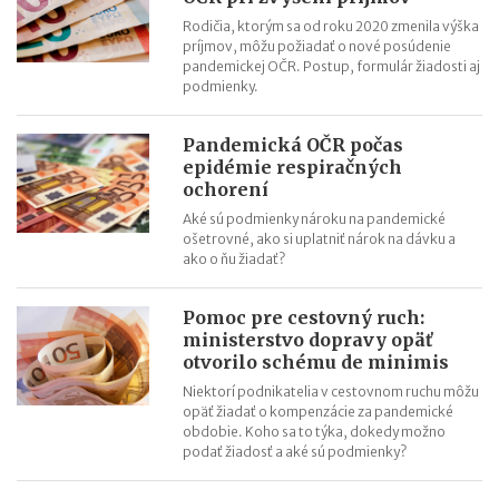
OČR cez letné prázdniny a zmena tlačiva v roku 2026
Rodičia, ktorým sa od roku 2020 zmenila výška
príjmov, môžu požiadať o nové posúdenie
pandemickej OČR. Postup, formulár žiadosti aj
podmienky.
Pandemická OČR počas
epidémie respiračných
ochorení
Aké sú podmienky nároku na pandemické
ošetrovné, ako si uplatniť nárok na dávku a
ako o ňu žiadať?
Pomoc pre cestovný ruch:
ministerstvo dopravy opäť
otvorilo schému de minimis
Niektorí podnikatelia v cestovnom ruchu môžu
opäť žiadať o kompenzácie za pandemické
obdobie. Koho sa to týka, dokedy možno
podať žiadosť a aké sú podmienky?