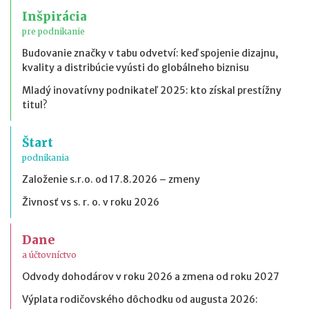
Inšpirácia
pre podnikanie
Budovanie značky v tabu odvetví: keď spojenie dizajnu,
kvality a distribúcie vyústi do globálneho biznisu
Mladý inovatívny podnikateľ 2025: kto získal prestížny
titul?
Štart
podnikania
Založenie s.r.o. od 17.8.2026 – zmeny
Živnosť vs s. r. o. v roku 2026
Dane
a účtovníctvo
Odvody dohodárov v roku 2026 a zmena od roku 2027
Výplata rodičovského dôchodku od augusta 2026: