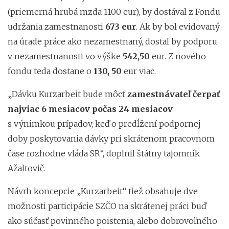
(priemerná hrubá mzda 1100 eur), by dostával z Fondu
udržania zamestnanosti
673 eur
. Ak by bol evidovaný
na úrade práce ako nezamestnaný, dostal by podporu
v nezamestnanosti vo výške
542,50
eur. Z nového
fondu teda dostane o
130, 50
eur viac.
„Dávku Kurzarbeit bude môcť
zamestnávateľ čerpať
najviac 6 mesiacov počas 24 mesiacov
s výnimkou prípadov, keď o predĺžení podpornej
doby poskytovania dávky pri skrátenom pracovnom
čase rozhodne vláda SR“, doplnil štátny tajomník
Ažaltovič.
Návrh koncepcie „Kurzarbeit“ tiež obsahuje dve
možnosti participácie SZČO na skrátenej práci buď
ako súčasť povinného poistenia, alebo dobrovoľného