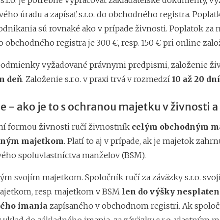
s.r.o. je potrebné vypracovať zakladateľské dokumenty, vy
ého úradu a zapísať s.r.o. do obchodného registra. Poplat
dnikania sú rovnaké ako v prípade živnosti. Poplatok za 
 do obchodného registra je 300 €, resp. 150 € pri online zalo
podmienky vyžadované právnymi predpismi, založenie ži
n deň
. Založenie s.r.o. v praxi trvá v rozmedzí
10 až 20 dní
e - ako je to s ochranou majetku v živnosti a 
ní formou živnosti ručí živnostník
celým obchodným m
obným majetkom
. Platí to aj v prípade, ak je majetok zahr
ého spoluvlastníctva manželov (BSM).
celým svojím majetkom. Spoločník ručí za záväzky s.r.o. svo
jetkom, resp. majetkom v BSM
len do výšky nesplate
ného imania
zapísaného v obchodnom registri. Ak spoločn