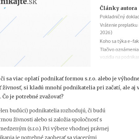
Články autora
Pokladničný doklad
Vrátenie preplatku 
2026)
Koho sa týka e-fak
Tlačivo oznámenia
vozidla na podnikan
Podanie daňového p
Zmeny v evidencii 
 či sa viac oplatí podnikať formou s.r.o. alebo je výhodne
Stravné (diéty) od 
ť živnosť, si kladú mnohí podnikatelia pri začatí, ale aj
Zmeny v sociálnom
 Čo je potrebné zvažovať?
Odvodová odpočíta
1.1.2026
elen budúci) podnikatelia rozhodujú, či budú
11 mýtov o dôcho
mou živnosti alebo si založia spoločnosť s
edzeným (s.r.o.). Pri výbere vhodnej právnej
kania je potrebné zaoberať sa viacerými