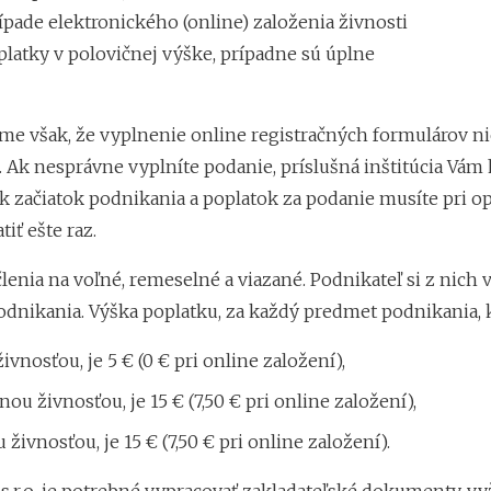
rípade elektronického (online) založenia živnosti
poplatky v polovičnej výške, prípadne sú úplne
e však, že vyplnenie online registračných formulárov ni
Ak nesprávne vyplníte podanie, príslušná inštitúcia Vám h
tak začiatok podnikania a poplatok za podanie musíte pri
tiť ešte raz.
členia na voľné, remeselné a viazané. Podnikateľ si z nich 
dnikania. Výška poplatku, za každý predmet podnikania, k
ivnosťou, je 5 € (0 € pri online založení),
ou živnosťou, je 15 € (7,50 € pri online založení),
 živnosťou, je 15 € (7,50 € pri online založení).