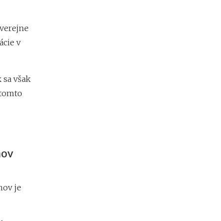
 verejne
ácie v
 sa však
 tomto
mov
mov je