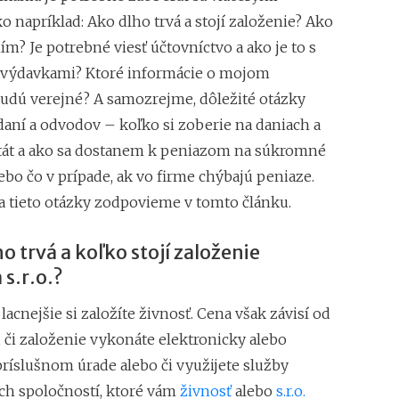
o napríklad: Ako dlho trvá a stojí založenie? Ako
ním? Je potrebné viesť účtovníctvo a ako je to s
 výdavkami? Ktoré informácie o mojom
udú verejné? A samozrejme, dôležité otázky
daní a odvodov – koľko si zoberie na daniach a
át a ako sa dostanem k peniazom na súkromné
ebo čo v prípade, ak vo firme chýbajú peniaze.
na tieto otázky zodpovieme v tomto článku.
ho trvá a koľko stojí založenie
 s.r.o.?
 lacnejšie si založíte živnosť. Cena však závisí od
 či založenie vykonáte elektronicky alebo
príslušnom úrade alebo či využijete služby
h spoločností, ktoré vám
živnosť
alebo
s.r.o.