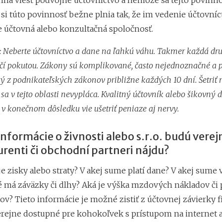
vinná viesť podvojné účtovníctvo a nemôže sa tejto povinn
si túto povinnosť bežne plnia tak, že im vedenie účtovníc
 účtovná alebo konzultačná spoločnosť.
 Neberte účtovníctvo a dane na ľahkú váhu. Takmer každá d
čí pokutou. Zákony sú komplikované, často nejednoznačné a 
ý z podnikateľských zákonov približne každých 10 dní. Šetriť 
sa v tejto oblasti nevypláca. Kvalitný účtovník alebo šikovný
v konečnom dôsledku vie ušetriť peniaze aj nervy.
informácie o živnosti alebo s.r.o. budú verej
renti či obchodní partneri nájdu?
 zisky alebo straty? V akej sume platí dane? V akej sume v
é má záväzky či dlhy? Aká je výška mzdových nákladov či 
v? Tieto informácie je možné zistiť z účtovnej závierky f
rejne dostupné pre kohokoľvek s prístupom na internet 