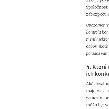
S.r.o. je po
Spoločnosti 
zabezpečuje
Upozornenie:
kontrola kon
mení niektor
odborníkoch 
poradca vám 
4. Ktoré 
ich konku
Aké dosahuje
majetok, ak
zamestnanco
môžu byť ve