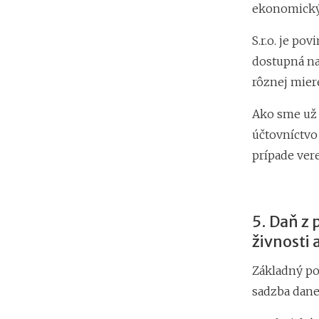
ekonomický
S.r.o. je po
dostupná na 
rôznej mier
Ako sme už s
účtovníctvo 
prípade ver
5. Daň z 
živnosti a
Základný po
sadzba dane