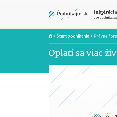
Inšpirácia
pre podnikani
>
Štart podnikania
>
Právne for
Oplatí sa viac živ