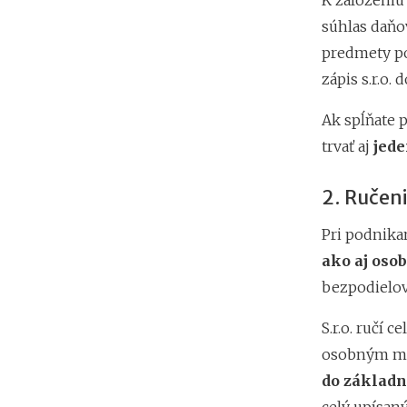
K založeniu 
súhlas daňov
predmety po
zápis s.r.o.
Ak spĺňate 
trvať aj
jede
2. Ručeni
Pri podnika
ako aj os
bezpodielov
S.r.o. ručí 
osobným ma
do základ