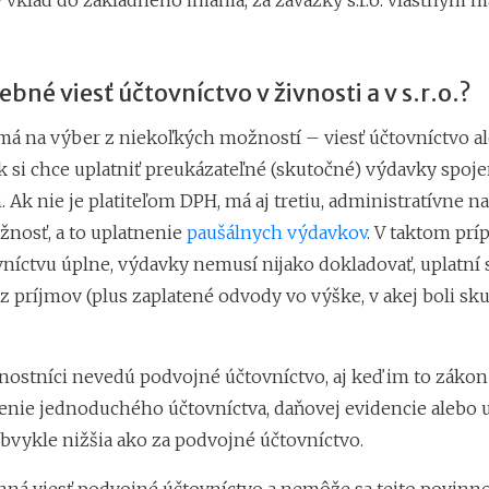
ý vklad do základného imania, za záväzky s.r.o. vlastným 
rebné viesť účtovníctvo v živnosti a v s.r.o.?
má na výber z niekoľkých možností – viesť účtovníctvo a
k si chce uplatniť preukázateľné (skutočné) výdavky spoje
Ak nie je platiteľom DPH, má aj tretiu, administratívne n
nosť, a to uplatnenie
paušálnych výdavkov
. V taktom prí
níctvu úplne, výdavky nemusí nijako dokladovať, uplatní s
z príjmov (plus zaplatené odvody vo výške, v akej boli sk
nostníci nevedú podvojné účtovníctvo, aj keď im to zákon
enie jednoduchého účtovníctva, daňovej evidencie alebo 
obvykle nižšia ako za podvojné účtovníctvo.