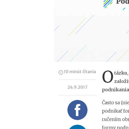
O
10 minút čítania
tázku,
založi
24.9.2017
podnikania.
Často sa (ni
podnikať for
ručením obm
formy podni