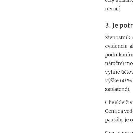
celý upísan
neručí.
3. Je pot
Živnostník 
evidenciu, a
podnikaním. 
náročnú mož
vyhne účtov
výške 60 % 
zaplatené).
Obvykle živ
Cena za ved
paušálu, je 