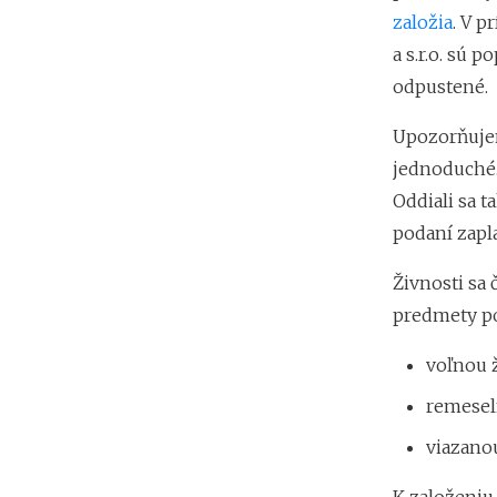
založia
. V p
a s.r.o. sú 
odpustené.
Upozorňujem
jednoduché. 
Oddiali sa 
podaní zapla
Živnosti sa 
predmety po
voľnou ž
remeseln
viazanou