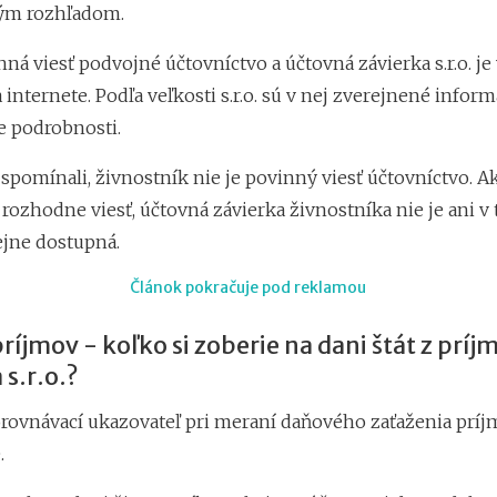
m rozhľadom.
vinná viesť podvojné účtovníctvo a účtovná závierka s.r.o. je
internete. Podľa veľkosti s.r.o. sú v nej zverejnené inform
e podrobnosti.
pomínali, živnostník nie je povinný viesť účtovníctvo. Ak
rozhodne viesť, účtovná závierka živnostníka nie je ani v
ejne dostupná.
Článok pokračuje pod reklamou
príjmov - koľko si zoberie na dani štát z príj
 s.r.o.?
rovnávací ukazovateľ pri meraní daňového zaťaženia príj
.