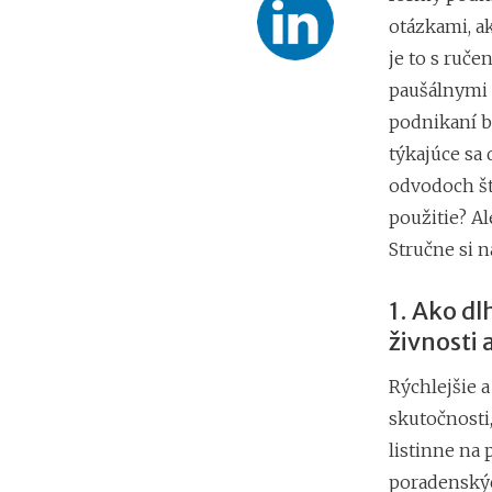
otázkami, ak
je to s ruče
paušálnymi
podnikaní b
týkajúce sa 
odvodoch št
použitie? Al
Stručne si 
1. Ako dl
živnosti a
Rýchlejšie a
skutočnosti,
listinne na 
poradenskýc