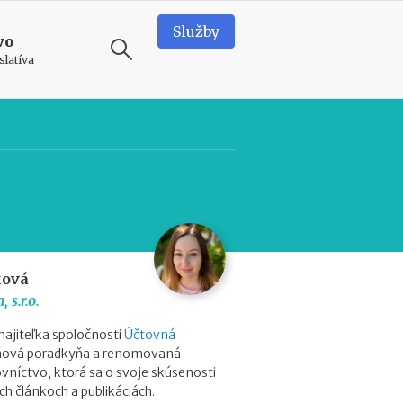
Služby
vo
slatíva
ODPORÚČAME
N
o
v
é
p
o
d
ková
m
 s.r.o.
i
e
ajiteľka spoločnosti
Účtovná
n
aňová poradkyňa a renomovaná
k
vníctvo, ktorá sa o svoje skúsenosti
y
ch článkoch a publikáciách.
p