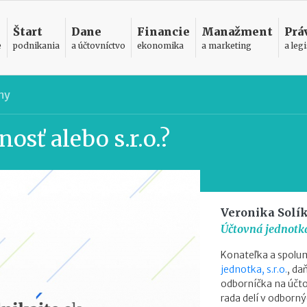
Štart
Dane
Financie
Manažment
Prá
e
podnikania
a účtovníctvo
ekonomika
a marketing
a legi
my
nosť alebo s.r.o.?
Veronika Solí
Účtovná jednotka,
Konateľka a spolum
jednotka, s.r.o.
, d
odborníčka na účto
rada delí v odborný