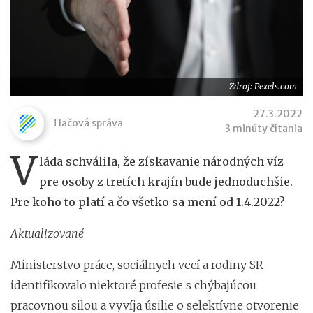
Zdroj: Pexels.com
27.3.2022
Tlačová správa
3 minúty čítania
V
láda schválila, že získavanie národných víz
pre osoby z tretích krajín bude jednoduchšie.
Pre koho to platí a čo všetko sa mení od 1.4.2022?
Aktualizované
Ministerstvo práce, sociálnych vecí a rodiny SR
identifikovalo niektoré profesie s chýbajúcou
pracovnou silou a vyvíja úsilie o selektívne otvorenie