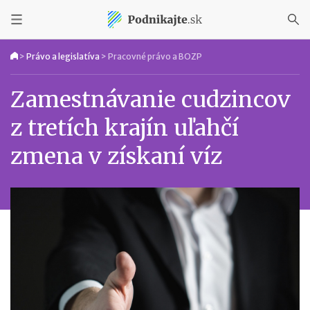
>
Právo a legislatíva
>
Pracovné právo a BOZP
Zamestnávanie cudzincov
z tretích krajín uľahčí
zmena v získaní víz