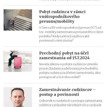
termíny po skončení školského roka
OČR cez letné prázdniny a zmena tlačiva v roku 2026
Pobyt cudzinca v rámci
vnútropodnikového
presunu/mobility
V čom sa líši vnútropodnikový presun (ICT) od
tzv. mobility zamestnanca presunutého v rámci
podniku? Kedy sa ktorý využíva a aké
povinnosti s nimi súvisia?
Prechodný pobyt na účel
zamestnania od 15.7.2024
Novela zákona o pobyte cudzincov zmenila
proces žiadania a udeľovania prechodného
pobytu cudzinca za účelom zamestnania. Ako
postupovať a čo treba vedieť?
Zamestnávanie cudzincov –
postup a povinnosti
Odborník o rozdieloch v postupe zamestnania
cudzinca v prípadne národných víz a v prípade