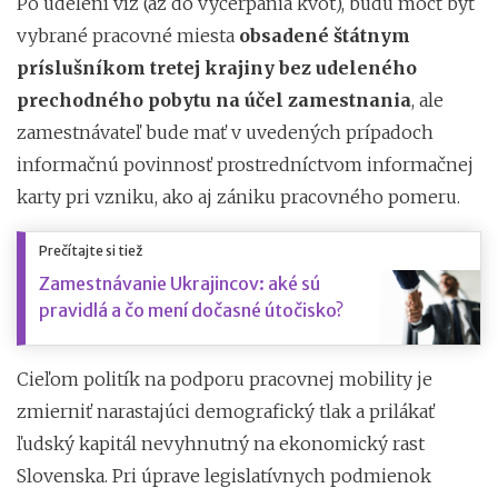
Po udelení víz (až do vyčerpania kvót), budú môcť byť
vybrané pracovné miesta
obsadené štátnym
príslušníkom tretej krajiny bez udeleného
prechodného pobytu na účel zamestnania
, ale
zamestnávateľ bude mať v uvedených prípadoch
informačnú povinnosť prostredníctvom informačnej
karty pri vzniku, ako aj zániku pracovného pomeru.
Prečítajte si tiež
Zamestnávanie Ukrajincov: aké sú
pravidlá a čo mení dočasné útočisko?
Cieľom politík na podporu pracovnej mobility je
zmierniť narastajúci demografický tlak a prilákať
ľudský kapitál nevyhnutný na ekonomický rast
Slovenska. Pri úprave legislatívnych podmienok