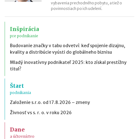
vybavenia prechodného pobytu, a tiež o
povinnostiach po ich udelení.
Inšpirácia
pre podnikanie
Budovanie značky v tabu odvetví: keď spojenie dizajnu,
kvality a distribúcie vyústi do globálneho biznisu
Mladý inovatívny podnikateľ 2025: kto získal prestížny
titul?
Štart
podnikania
Založenie s.r.o. od 17.8.2026 – zmeny
Živnosť vs s. r. o. v roku 2026
Dane
a účtovníctvo