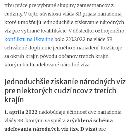
trhu práce pre vybrané skupiny zamestnancov z
cudziny. V tejto súvislosti vláda SR prijala nariadenia,
ktoré umožňujú jednoduchšie získavanie národných
víz pre vybrané kvalifikácie. V dôsledku ozbrojeného
konfliktu na Ukrajine
bolo 23.3.2022 na vláde SR
schválené doplnenie jedného z nariadení. Rozširuje
sa okruh krajín pôvodu občanov tretích krajín,
ktorým budú udeľované národné víza.
Jednoduchšie získanie národných víz
pre niektorých cudzincov z tretích
krajín
1. apríla 2022
nadobúdajú účinnosť dve nariadenia
vlády SR, ktorými sa spúšťa
zrýchlená schéma
udeľovania národných víz (tzv. D víza)
pre