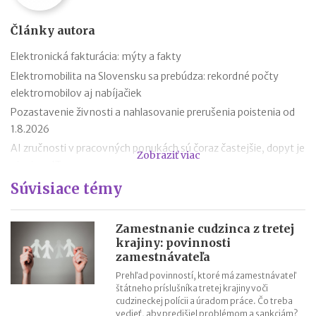
Články autora
Elektronická fakturácia: mýty a fakty
Elektromobilita na Slovensku sa prebúdza: rekordné počty
elektromobilov aj nabíjačiek
Pozastavenie živnosti a nahlasovanie prerušenia poistenia od
1.8.2026
AI zručnosti v pracovných ponukách sú čoraz častejšie, dopyt je
Zobraziť viac
aj mimo IT
Návrat z dovolenky mimo EÚ: čo si možno priniesť bez platenia
Súvisiace témy
daní a cla
Nové pravidlá EÚ v leteckej doprave: zlepšenie práv pre
Zamestnanie cudzinca z tretej
cestujúcich
krajiny: povinnosti
zamestnávateľa
Riziká lacného „značkového“ tovaru: strata peňazí aj ohrozenie
zdravia
Prehľad povinností, ktoré má zamestnávateľ
štátneho príslušníka tretej krajiny voči
Nové pravidlá kontroly PZP od 1.8.2026
cudzineckej polícii a úradom práce. Čo treba
Nárok na daňový bonus či platenie poistného: pravidlá a
vedieť, aby predišiel problémom a sankciám?