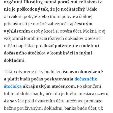
orgánmi Ukrajiny, nemá porušenú celistvosť a
nie je poškodený tak, že je nečitateľný.
Údaje
o trvalom pobyte alebo inom pobyte a štátnej
príslušnosti je možné zabezpečiť aj
čestným
vyhlásením
osoby, ktorá si otvára účet. Možná je aj
vzájomná kombinácia rôznych dokladov. Utečenci
môžu napríklad predložiť
potvrdenie o udelení
dočasného útočiska v kombinácii s inými
dokladmi.
Takto otvorené účty budú len
časovo obmedzené
a platiť budú počas poskytovania
dočasného
útočiska
ukrajinským utečencom.
Po skončení
tohto obdobia banky účet do jedného mesiaca uzavrú.
Ak sa však pred uzavretím účtu utečenec preukáže
bežne používanými dokladmi, banka bude účet, už