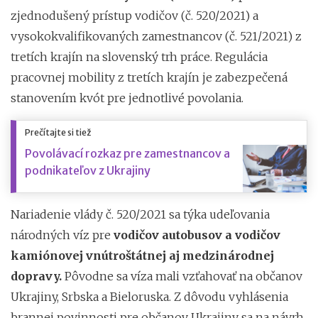
zjednodušený prístup vodičov (č. 520/2021) a
vysokokvalifikovaných zamestnancov (č. 521/2021) z
tretích krajín na slovenský trh práce. Regulácia
pracovnej mobility z tretích krajín je zabezpečená
stanovením kvót pre jednotlivé povolania.
Prečítajte si tiež
Povolávací rozkaz pre zamestnancov a
podnikateľov z Ukrajiny
Nariadenie vlády č. 520/2021 sa týka udeľovania
národných víz pre
vodičov autobusov a vodičov
kamiónovej vnútroštátnej aj medzinárodnej
dopravy.
Pôvodne sa víza mali vzťahovať na občanov
Ukrajiny, Srbska a Bieloruska. Z dôvodu vyhlásenia
brannej povinnosti pre občanov Ukrajiny sa na návrh