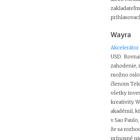
zakladateľmi
prihlasovací
Wayra
Akcelerátor
USD. Rovnak
zahodenie, m
možno oslovi
členom Tele
všetky inves
kreativity. 
akadémií, k
v Sao Paulo,
že sa rozhod
prínosné nie