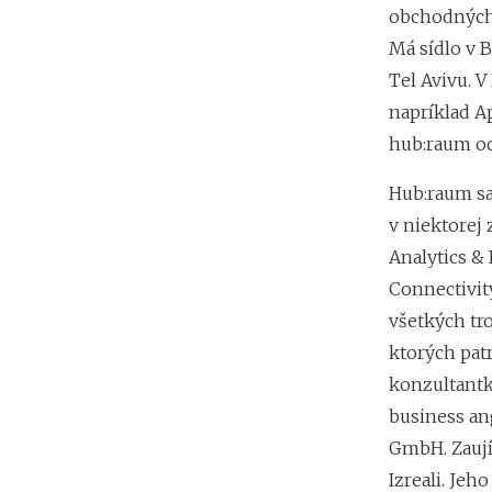
obchodných 
Má sídlo v B
Tel Avivu. V
napríklad A
hub:raum od
Hub:raum sa
v niektorej
Analytics &
Connectivit
všetkých tr
ktorých patr
konzultantk
business ang
GmbH. Zaují
Izreali. Jeh