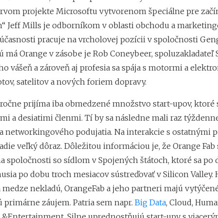
rvom projekte Microsoftu vytvorenom špeciálne pre začín
án“ Jeff Mills je odborníkom v oblasti obchodu a marketin
 súčasnosti pracuje na vrcholovej pozícii v spoločnosti Gen
rú má Orange v zásobe je Rob Coneybeer, spoluzakladateľ 
ho vášeň a zároveň aj profesia sa spája s motormi a elektr
tov, satelitov a nových foriem dopravy.
 ročne prijíma iba obmedzené množstvo start-upov, ktoré
mi a desiatimi členmi. Tí by sa následne mali raz týždenn
 networkingového podujatia. Na interakcie s ostatnými 
adie veľký dôraz. Dôležitou informáciou je, že Orange Fab 
a spoločnosti so sídlom v Spojených štátoch, ktoré sa po 
sia po dobu troch mesiacov sústreďovať v Silicon Valley. 
sa medze nekladú, OrangeFab a jeho partneri majú vytýčen
ú primárne záujem. Patria sem napr.
Big Data
, Cloud, Hum
 &Entertainment. Silne uprednostňujú start-upy s viacerý