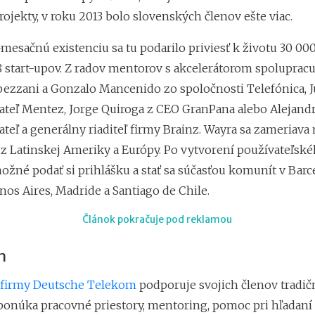
ojekty, v roku 2013 bolo slovenských členov ešte viac.
mesačnú existenciu sa tu podarilo priviesť k životu 30 000
8 start-upov. Z radov mentorov s akcelerátorom spolupracu
ezzani a Gonzalo Mancenido zo spoločnosti Telefónica, J
ateľ Mentez, Jorge Quiroga z CEO GranPana alebo Alejand
teľ a generálny riaditeľ firmy Brainz. Wayra sa zameriava
 z Latinskej Ameriky a Európy. Po vytvorení používateľsk
ožné podať si prihlášku a stať sa súčasťou komunít v Barc
os Aires, Madride a Santiago de Chile.
Článok pokračuje pod reklamou
m
 firmy Deutsche Telekom
podporuje svojich členov tradi
onúka pracovné priestory, mentoring, pomoc pri hľadaní