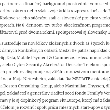
partnerov a finančný background prostredníctvom seed f
erlíne, okrem neho však svoje krídla rozprestrel už aj do 
 Krakove sa jeho súčasťou stali aj slovenské projekty, v rok
pproach. Na 8-dennom, tzv. turbo-akceleračnom programe
štartoval pred dvoma rokmi, spolupracoval aj slovenský 
 sústreďuje na nováčikov zložených z dvoch až štyroch ľu
 z ôsmych konkrétnych oblastí. Medzi tie patria napríklad
 Big Data, Mobile Payment & Commerce, Telecommunicati
y alebo Cyber Security. Akcelerátor Deusche Telekom sp
och projektov disponuje najväčším množstvom mentorov,
í napr. Katja Nettesheim, zakladateľka MEDIATE a niekdajš
a Boston Consulting Group, alebo Maximilian Thyssen, d
el, zakladateľ a generálny riaditeľ seed fondu Family’s Ve
mavý je aj doplnkový program Fit4Europe, ktorý má zákl
o účelom je rozvinúť spoluprácu miestnych start-upov s tý