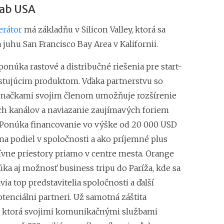
ab USA
erátor
má základňu v Silicon Valley, ktorá sa
juhu San Francisco Bay Area v Kalifornii.
onúka rastové a distribučné riešenia pre start-
istujúcim produktom. Vďaka partnerstvu so
značkami svojim členom umožňuje rozšírenie
ch kanálov a naviazanie zaujímavých foriem
 Ponúka financovanie vo výške od 20 000 USD
na podiel v spoločnosti a ako príjemné plus
ívne priestory priamo v centre mesta. Orange
ka aj možnosť business tripu do Paríža, kde sa
ia top predstavitelia spoločnosti a ďalší
tenciálni partneri. Už samotná záštita
, ktorá svojimi komunikačnými službami