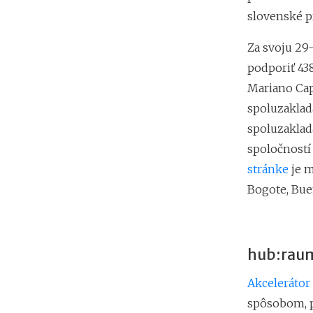
slovenské pr
Za svoju 29-
podporiť 43
Mariano Cap
spoluzaklad
spoluzaklada
spoločností
stránke
je m
Bogote, Buen
hub:rau
Akcelerátor
spôsobom, p