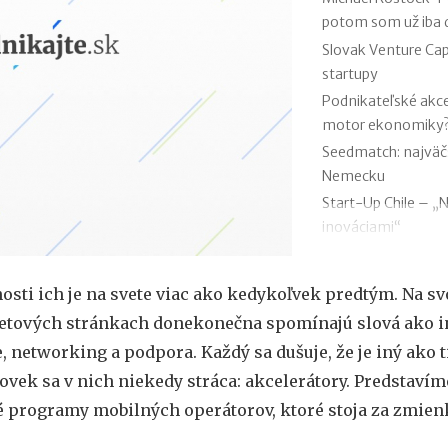
potom som už iba 
Slovak Venture Cap
startupy
Podnikateľské akc
motor ekonomiky
Seedmatch: najväč
Nemecku
Start-Up Chile – „
inováciami“
Alfred Krupp: Indiv
impérium
osti ich je na svete viac ako kedykoľvek predtým. Na sv
Start-upy v Poľsku:
etových stránkach donekonečna spomínajú slová ako i
inovatívnosť
, networking a podpora. Každý sa dušuje, že je iný ako t
Ako nebyť na všetk
lovek sa v nich niekedy stráca: akcelerátory. Predstavím
Start-upy v Berlín
 programy mobilných operátorov, ktoré stoja za zmien