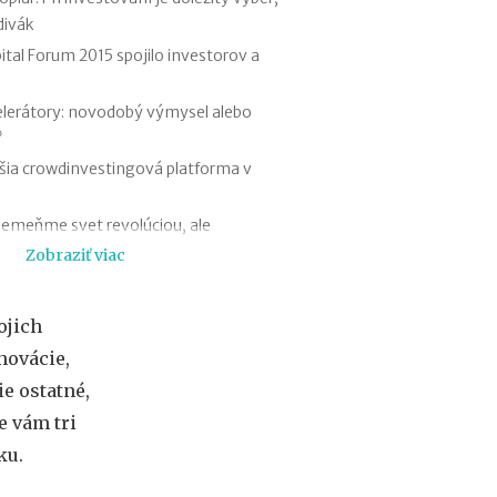
f
divák
i
ital Forum 2015 spojilo investorov a
r
m
e
elerátory: novodobý výmysel alebo
:
?
a
k
šia crowdinvestingová platforma v
ý
m
Nemeňme svet revolúciou, ale
á
Zobraziť viac
s
k
idualista a workoholik, ktorý vybudoval
u
t
ojich
 nižšie náklady, väčší priestor pre
o
novácie,
č
n
ie ostatné,
o sám a nestratiť kontrolu nad firmou?
ý
e vám tri
e: podnikateľská budúcnosť Európy
v
ku.
ý
z