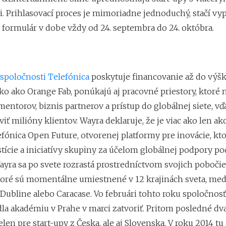
. Prihlasovací proces je mimoriadne jednoduchý, stačí vyp
 formulár v dobe vždy od 24. septembra do 24. októbra.
 spoločnosti Telefónica
poskytuje financovanie až do výš
o ako Orange Fab, ponúkajú aj pracovné priestory, ktoré n
entorov, biznis partnerov a prístup do globálnej siete, vď
ť milióny klientov. Wayra deklaruje, že je viac ako len akc
fónica Open Future, otvorenej platformy pre inovácie, kto
tície a iniciatívy skupiny za účelom globálnej podpory po
Wayra sa po svete rozrastá prostredníctvom svojich pobočie
toré sú momentálne umiestnené v 12 krajinách sveta, med
 Dubline alebo Caracase. Vo februári tohto roku spoločnos
la akadémiu v Prahe v marci zatvoriť. Pritom posledné dva
len pre start-upy z Česka, ale aj Slovenska. V roku 2014 tu 