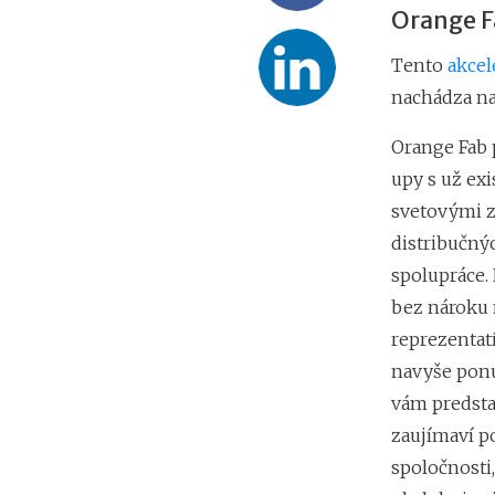
Orange F
Tento
akcel
nachádza na 
Orange Fab p
upy s už ex
svetovými 
distribučný
spolupráce.
bez nároku 
reprezentat
navyše ponú
vám predstav
zaujímaví po
spoločnosti