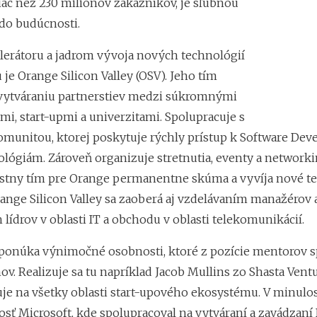
iac než 230 miliónov zákazníkov, je sľubnou
do budúcnosti.
lerátoru a jadrom vývoja nových technológií
 je Orange Silicon Valley (OSV). Jeho tím
 vytváraniu partnerstiev medzi súkromnými
i, start-upmi a univerzitami. Spolupracuje s
munitou, ktorej poskytuje rýchly prístup k Software De
nológiám. Zároveň organizuje stretnutia, eventy a network
iestny tím pre Orange permanentne skúma a vyvíja nové t
range Silicon Valley sa zaoberá aj vzdelávaním manažérov 
ídrov v oblasti IT a obchodu v oblasti telekomunikácií.
ponúka výnimočné osobnosti, ktoré z pozície mentorov s
v. Realizuje sa tu napríklad Jacob Mullins zo Shasta Ventu
uje na všetky oblasti start-upového ekosystému. V minulos
osť Microsoft, kde spolupracoval na vytváraní a zavádzaní