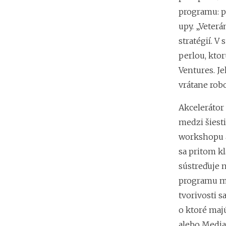
programu: p
upy. „Veter
stratégií. V
perlou, kto
Ventures. Je
vrátane robo
Akcelerátor
medzi šiesti
workshopu a
sa pritom kl
sústreďuje n
programu mu
tvorivosti 
o ktoré maj
alebo Media