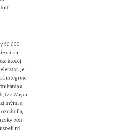
a
lniť
c
ľ
u
d
í
a
k
ky 50 000
o
ie sú na
ľ
k
aka ktorej
o
elerátor. Je
m
ô
rá integruje
ž
dnikania a
e
k, tzv. Wayra
t
e
zi inými aj
z
ť oznámila,
a
r
 roky boli
o
uspeli tri