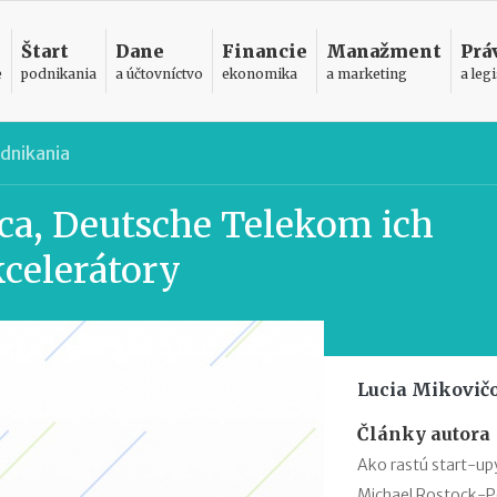
Štart
Dane
Financie
Manažment
Prá
e
podnikania
a účtovníctvo
ekonomika
a marketing
a legi
dnikania
ca, Deutsche Telekom ich
celerátory
Lucia Mikovič
Články autora
Ako rastú start-up
Michael Rostock-Pop