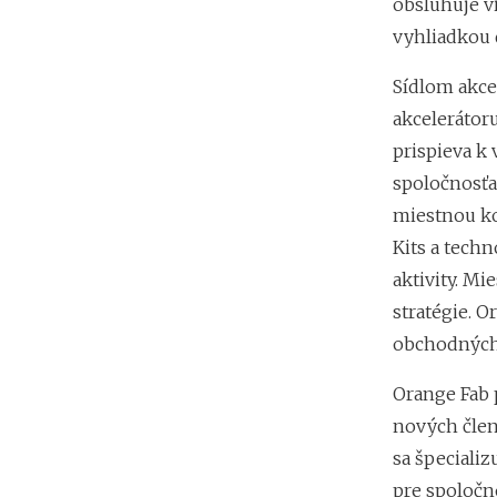
obsluhuje v
vyhliadkou 
Sídlom akce
akcelerátoru
prispieva k
spoločnosťam
miestnou ko
Kits a tech
aktivity. M
stratégie. O
obchodných l
Orange Fab 
nových členo
sa špecializ
pre spoločn