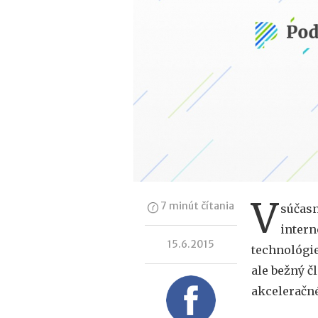
V
7 minút čítania
súčasn
intern
15.6.2015
technológie
ale bežný č
akceleračné