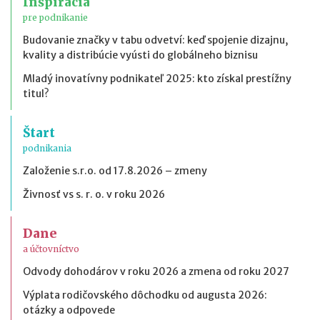
Inšpirácia
pre podnikanie
Budovanie značky v tabu odvetví: keď spojenie dizajnu,
kvality a distribúcie vyústi do globálneho biznisu
Mladý inovatívny podnikateľ 2025: kto získal prestížny
titul?
Štart
podnikania
Založenie s.r.o. od 17.8.2026 – zmeny
Živnosť vs s. r. o. v roku 2026
Dane
a účtovníctvo
Odvody dohodárov v roku 2026 a zmena od roku 2027
Výplata rodičovského dôchodku od augusta 2026:
otázky a odpovede