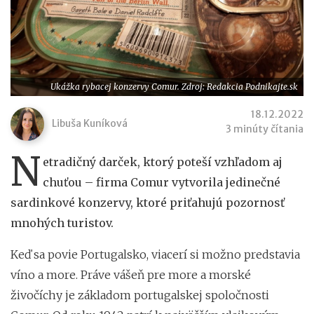
Ukážka rybacej konzervy Comur. Zdroj: Redakcia Podnikajte.sk
18.12.2022
Libuša Kuníková
3 minúty čítania
N
etradičný darček, ktorý poteší vzhľadom aj
chuťou – firma Comur vytvorila jedinečné
sardinkové konzervy, ktoré priťahujú pozornosť
mnohých turistov.
Keď sa povie Portugalsko, viacerí si možno predstavia
víno a more. Práve vášeň pre more a morské
živočíchy je základom portugalskej spoločnosti