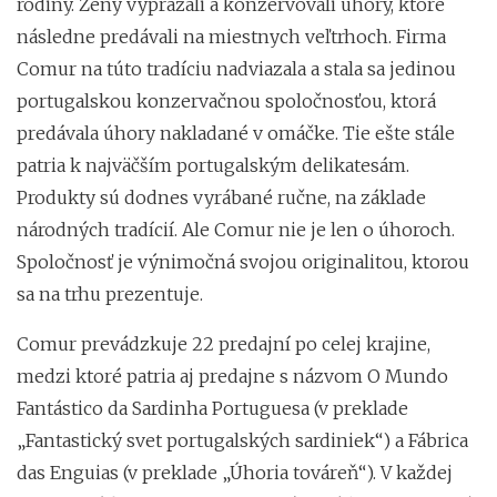
rodiny. Ženy vyprážali a konzervovali úhory, ktoré
následne predávali na miestnych veľtrhoch. Firma
Comur na túto tradíciu nadviazala a stala sa jedinou
portugalskou konzervačnou spoločnosťou, ktorá
predávala úhory nakladané v omáčke. Tie ešte stále
patria k najväčším portugalským delikatesám.
Produkty sú dodnes vyrábané ručne, na základe
národných tradícií. Ale Comur nie je len o úhoroch.
Spoločnosť je výnimočná svojou originalitou, ktorou
sa na trhu prezentuje.
Comur prevádzkuje 22 predajní po celej krajine,
medzi ktoré patria aj predajne s názvom O Mundo
Fantástico da Sardinha Portuguesa
(v preklade
„Fantastický svet portugalských sardiniek“) a Fábrica
das Enguias (v preklade „Úhoria továreň“). V každej