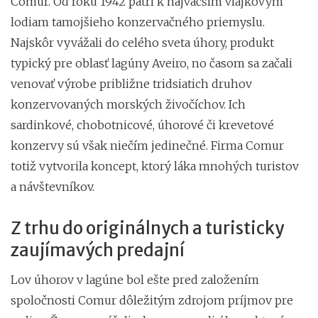
Comur. Od roku 1942 patrí k najväčším vlajkovým
lodiam tamojšieho konzervačného priemyslu.
Najskôr vyvážali do celého sveta úhory, produkt
typický pre oblasť lagúny Aveiro, no časom sa začali
venovať výrobe približne tridsiatich druhov
konzervovaných morských živočíchov. Ich
sardinkové, chobotnicové, úhorové či krevetové
konzervy sú však niečím jedinečné. Firma Comur
totiž vytvorila koncept, ktorý láka mnohých turistov
a návštevníkov.
Z trhu do originálnych a turisticky
zaujímavých predajní
Lov úhorov v lagúne bol ešte pred založením
spoločnosti Comur dôležitým zdrojom príjmov pre