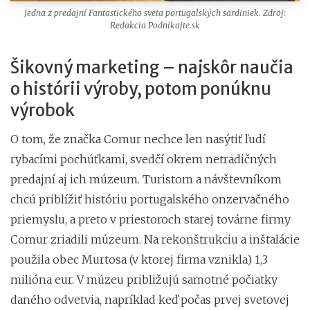
Jedna z predajní Fantastického sveta portugalských sardiniek. Zdroj:
Redakcia Podnikajte.sk
Šikovný marketing
–
najskôr naučia
o histórii výroby, potom ponúknu
výrobok
O tom, že značka Comur nechce len nasýtiť ľudí
rybacími pochúťkami, svedčí okrem netradičných
predajní aj ich múzeum. Turistom a návštevníkom
chcú priblížiť históriu portugalského onzervačného
priemyslu, a preto v priestoroch starej továrne firmy
Comur zriadili múzeum. Na rekonštrukciu a inštalácie
použila obec Murtosa (v ktorej firma vznikla) 1,3
milióna eur. V múzeu približujú samotné počiatky
daného odvetvia, napríklad keď počas prvej svetovej