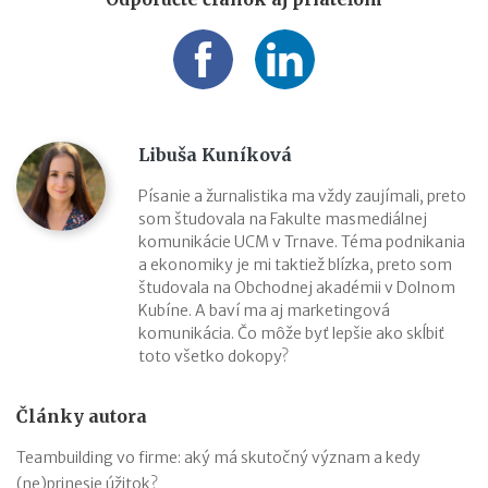
Libuša Kuníková
Písanie a žurnalistika ma vždy zaujímali, preto
som študovala na Fakulte masmediálnej
komunikácie UCM v Trnave. Téma podnikania
a ekonomiky je mi taktiež blízka, preto som
študovala na Obchodnej akadémii v Dolnom
Kubíne. A baví ma aj marketingová
komunikácia. Čo môže byť lepšie ako skĺbiť
toto všetko dokopy?
Články autora
Teambuilding vo firme: aký má skutočný význam a kedy
(ne)prinesie úžitok?