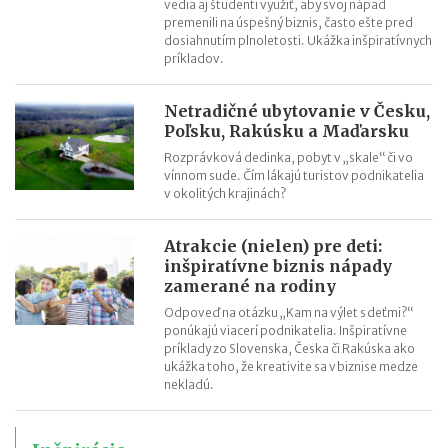
vedia aj študenti využiť, aby svoj nápad
premenili na úspešný biznis, často ešte pred
dosiahnutím plnoletosti. Ukážka inšpiratívnych
príkladov.
Netradičné ubytovanie v Česku,
Poľsku, Rakúsku a Maďarsku
Rozprávková dedinka, pobyt v „skale“ či vo
vínnom sude. Čím lákajú turistov podnikatelia
v okolitých krajinách?
Atrakcie (nielen) pre deti:
inšpiratívne biznis nápady
zamerané na rodiny
Odpoveď na otázku „Kam na výlet s deťmi?“
ponúkajú viacerí podnikatelia. Inšpiratívne
príklady zo Slovenska, Česka či Rakúska ako
ukážka toho, že kreativite sa v biznise medze
nekladú.