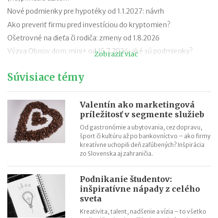
Nové podmienky pre hypotéky od 1.1.2027: návrh
Ako preveriť firmu pred investíciou do kryptomien?
Ošetrovné na dieťa či rodiča: zmeny od 1.8.2026
Výzva Obnov dom mini+ od 15.7.2026: aké sú podmienky?
Zobraziť viac
Novela zákona o ochrane pred legalizáciou príjmov z trestnej
Súvisiace témy
činnosti (AML zákon)
Minimálny dôchodok v roku 2027
Sviatok sv. Cyrila a Metoda 2026 už bez zatvorených obchodov
Valentín ako marketingová
príležitosť v segmente služieb
Nabíjanie elektromobilu v zahraničí: roaming, aplikácie,
plánovanie cesty
Od gastronómie a ubytovania, cez dopravu,
šport či kultúru až po bankovníctvo – ako firmy
ChatGPT, Gemini a ďalšie AI nástroje: daňové povinnosti pri
kreatívne uchopili deň zaľúbených? Inšpirácia
predplatnom
zo Slovenska aj zahraničia.
Podnikanie študentov:
inšpiratívne nápady z celého
sveta
Kreativita, talent, nadšenie a vízia – to všetko