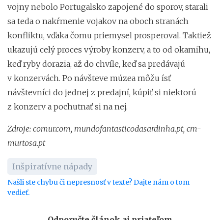
vojny nebolo Portugalsko zapojené do sporov, starali
sa teda o nakŕmenie vojakov na oboch stranách
konfliktu, vďaka čomu priemysel prosperoval. Taktiež
ukazujú celý proces výroby konzerv, a to od okamihu,
keď ryby dorazia, až do chvíle, keď sa predávajú
v konzervách. Po návšteve múzea môžu ísť
návštevníci do jednej z predajní, kúpiť si niektorú
z konzerv a pochutnať si na nej.
Zdroje:
comur.com
,
mundofantasticodasardinha.pt
,
cm-
murtosa.pt
Inšpiratívne nápady
Našli ste chybu či nepresnosť v texte? Dajte nám o tom
vedieť.
Odporučte článok aj priateľom