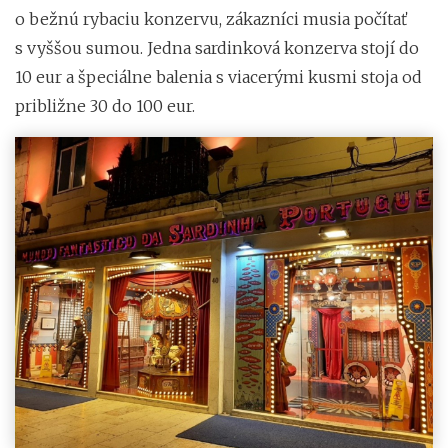
o bežnú rybaciu konzervu, zákazníci musia počítať
s vyššou sumou. Jedna sardinková konzerva stojí do
10 eur a špeciálne balenia s viacerými kusmi stoja od
približne 30 do 100 eur.