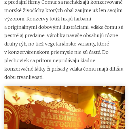
z predajní firmy Comur sa nachádzajú konzervované
morské živočíchy, ktorých obal zaujme už len svojím
výzorom. Konzervy totiž hrajú farbami
a originálnymi dobovými ilustráciami, vďaka čomu sú
pestré aj predajne. Výrobky navyše obsahujú rôzne
druhy rýb, no tiež vegetariánske varianty, ktoré
v konzervárenskom priemysle nie sú časté. Do
plechoviek sa pritom nepridávajú žiadne
konzervačné látky či prísady, vďaka čomu majú dlhšiu
dobu trvanlivosti.