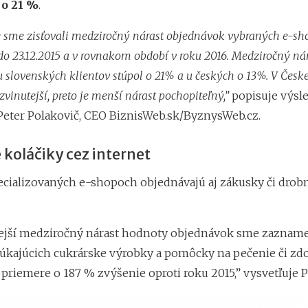
 o 21 %
.
nákupnú horúčku n
Najsilnejšia predv
 sme zisťovali medziročný nárast objednávok vybraných e-sh
tržbám
 do 23.12.2015 a v rovnakom období v roku 2016. Medziročný ná
 slovenských klientov stúpol o 21% a u českých o 13%. V Česke
ozvinutejší, preto je menší nárast pochopiteľný,”
popisuje výsl
eter Polakovič, CEO BiznisWeb.sk/ByznysWeb.cz.
koláčiky cez internet
pecializovaných e-shopoch objednávajú aj zákusky či drob
jší medziročný nárast hodnoty objednávok sme zaznamen
kajúcich cukrárske výrobky a pomôcky na pečenie či zd
 priemere o 187 % zvýšenie oproti roku 2015,” vysvetľuje P