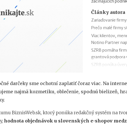
začínajúcich podni
Články autora
Zariaďovanie firmy
Prečo malé firmy 
Viac klientov, men
Notino Partner nap
SZRB pomáha firmám
grantová podpora
SZRB ponúka úvery,
investície
Časté chyby v účto
očné darčeky sme ochotní zaplatiť čoraz viac. Na interne
SaVzdelaj.sk
jeme najmä kozmetiku, oblečenie, spodnú bielizeň, hr
Revolúcia v doručov
ky.
pre balíky, poštu s
Efektívny rast v ro
kumu BiznisWeb.sk, ktorý ponúka redakčný systém na tv
Kaufland online tr
y,
hodnota objednávok u slovenských e-shopov medz
Black Friday: Ako 