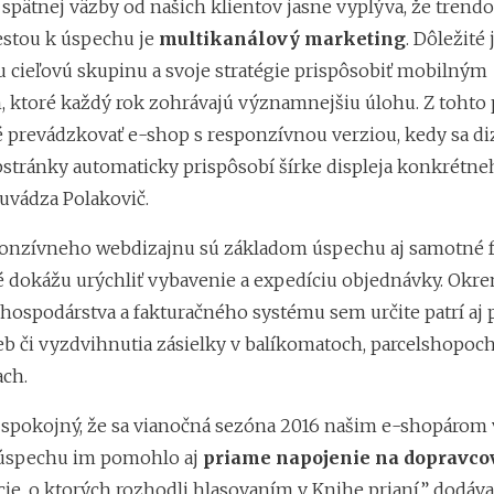
 spätnej väzby od našich klientov jasne vyplýva, že trend
estou k úspechu je
multikanálový marketing
. Dôležité 
u cieľovú skupinu a svoje stratégie prispôsobiť mobilným
, ktoré každý rok zohrávajú významnejšiu úlohu. Z tohto 
prevádzkovať e-shop s responzívnou verziou, kedy sa di
stránky automaticky prispôsobí šírke displeja konkrétne
 uvádza Polakovič.
onzívneho webdizajnu sú základom úspechu aj samotné f
é dokážu urýchliť vybavenie a expedíciu objednávky. Okr
hospodárstva a fakturačného systému sem určite patrí aj
eb či vyzdvihnutia zásielky v balíkomatoch, parcelshopoch
ach.
spokojný, že sa vianočná sezóna 2016 našim e-shopárom v
 úspechu im pomohlo aj
priame napojenie na dopravco
ie, o ktorých rozhodli hlasovaním v Knihe prianí,” dodáva