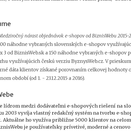
kume
Medziročný nárast objednávok e-shopov od BiznisWebu 2015-
200 náhodne vybraných slovenských e-shopov využívajúc
x 3 od BiznisWeb.sk a 150 náhodne vybraných e-shopov p
rhu využívajúcich českú verziu ByznysWeb.cz. V prieskum
erné dáta klientov získané porovnaním celkovej hodnoty
m období (od 1. - 23.12.2015 a 2016).
Webe
je lídrom medzi dodávateľmi e-shopových riešení na s
ku 2003 vyvíja vlastný redakčný systém na tvorbu e-sho
 Aktuálne ho využíva približne 5000 klientov na celom
iznisWebu je používateľsky prívetivé, moderné a cenov