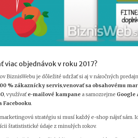
ať viac objednávok v roku 2017?
ov BiznisWebu je dôležité udržať si aj v náročných predaj
100 % zákaznícky servis
,
venovať sa obsahovému ma
EO
, využívať
e-mailové kampane
a samozrejme
Google
a Facebooku
.
marketingovú stratégiu si musí každý e-shop nájsť sám. Id
cii štatististické údaje z minulých rokov.