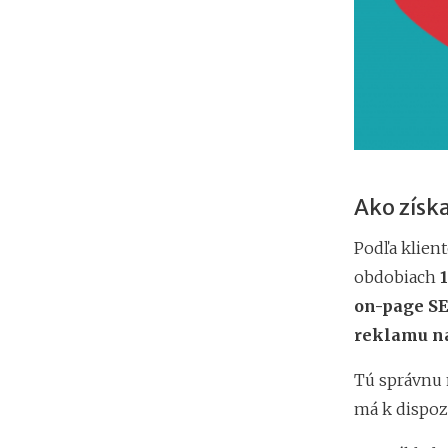
Ako získ
Podľa klient
obdobiach
on-page S
reklamu n
Tú správnu 
má k dispozí