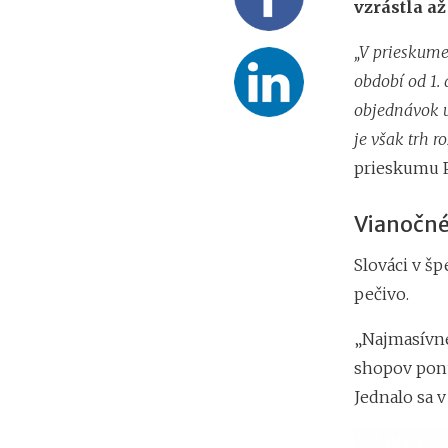
vzrástla až
„V prieskume
období od 1.
objednávok u
je však trh r
prieskumu P
Vianočné 
Slováci v š
pečivo.
„Najmasívne
shopov ponú
Jednalo sa v