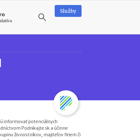
Služby
vo
slatíva
ODPORÚČAME
T
d
e
a
m
b
u
i
l
d
i
n
ú informovať potenciálnych
g
edníctvom Podnikajte.sk a účinne
v
kupinu živnostníkov, majiteľov firiem či
o