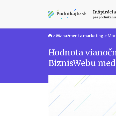
Inšpirácia
pre podnikani
>
Manažment a marketing
>
Mar
Hodnota vianoč
BiznisWebu medz