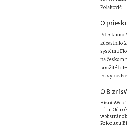
Polakovič.
O pries
Prieskumu
zúčastnilo 
systému Flo
na českom t
použité int
vo vymedzeno
O Biznis
BiznisWeb 
trhu. Od ro
webstránok.
Prioritou B