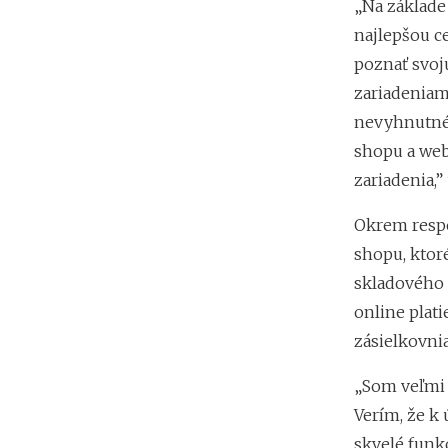
„Na základe
najlepšou c
poznať svoj
zariadeniam
nevyhnutné 
shopu a web
zariadenia,”
Okrem resp
shopu, ktor
skladového 
online plati
zásielkovni
„Som veľmi 
Verím, že k
skvelé funkc