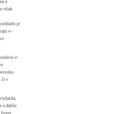
b
om a
i
je však
ť
?
pohľadu je
zajn e-
N
o
ho
v
é
p
unkcie e-
o
d
em
m
 ponuka
i
e
 či v
n
k
y
ydarila.
p
r
v
a ďalšie
e
 Peter