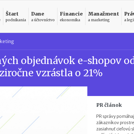
Štart
Dane
Financie
Manažment
Prá
e
podnikania
a účtovníctvo
ekonomika
a marketing
a legi
keting
ných objednávok e-shopov o
iročne vzrástla o 21%
PR článok
PR správy pomáhaj
zákazníkov prostr
zasiahnuť cieľovú s