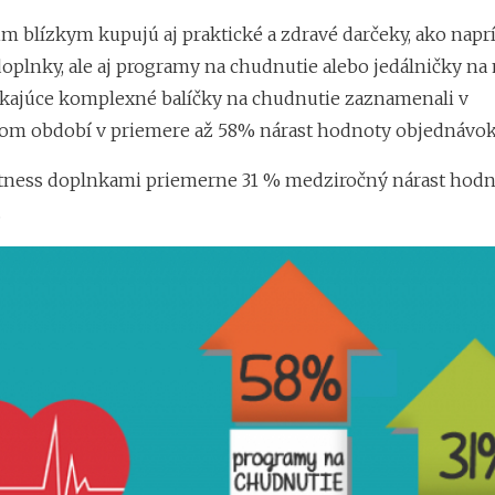
im blízkym kupujú aj praktické a zdravé darčeky, ako naprí
oplnky, ale aj programy na chudnutie alebo jedálničky na 
ajúce komplexné balíčky na chudnutie zaznamenali v
m období v priemere až 58% nárast hodnoty objednávok
itness doplnkami priemerne 31 % medziročný nárast hod
.