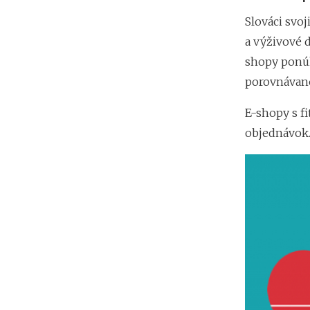
Slováci svoj
a výživové d
shopy ponúk
porovnávano
E-shopy s f
objednávok