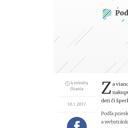
Z
4 minúty
a vian
čítania
nakupu
deti či šper
10.1.2017
Podľa pries
a webstránk