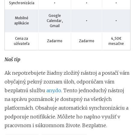
Synchronizácia
•
•
•
Google
Mobilné
Calendar,
•
•
aplikácie
Gmail
Cena za
4,50€
Zadarmo
Zadarmo
užívateľa
mesačne
Naš tip
Ak nepotrebujete žiadny zložitý nástroj a postačí vám
obyčajný, pekný zoznam úloh, odporúčam vám
bezplatnú službu
any.do
. Tento jednoduchý nástroj
na správu poznámok je dostupný na všetkých
platformách. Obsahuje automatickú synchronizáciu a
podporuje notifikácie. Môžete ho naplno využiť v
pracovnom i súkromnom živote. Bezplatne.