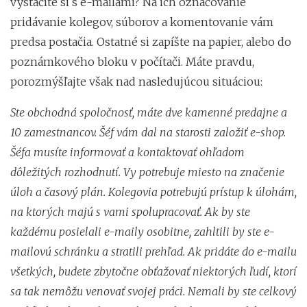
vystačíte si s e-mailami? Na ich označovanie
pridávanie kolegov, súborov a komentovanie vám
predsa postačia. Ostatné si zapíšte na papier, alebo do
poznámkového bloku v počítači. Máte pravdu,
porozmýšľajte však nad nasledujúcou situáciou:
Ste obchodná spoločnosť, máte dve kamenné predajne a
10 zamestnancov. Šéf vám dal na starosti založiť e-shop.
Šéfa musíte informovať a kontaktovať ohľadom
dôležitých rozhodnutí. Vy potrebuje miesto na značenie
úloh a časový plán. Kolegovia potrebujú prístup k úlohám,
na ktorých majú s vami spolupracovať. Ak by ste
každému posielali e-maily osobitne, zahltili by ste e-
mailovú schránku a stratili prehľad. Ak pridáte do e-mailu
všetkých, budete zbytočne obťažovať niektorých ľudí, ktorí
sa tak nemôžu venovať svojej práci. Nemali by ste celkový