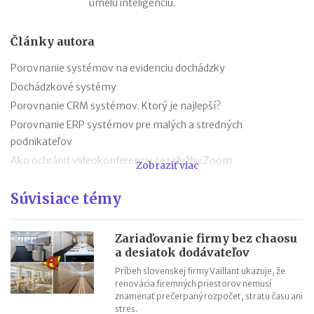
umelú inteligenciu.
Články autora
Porovnanie systémov na evidenciu dochádzky
Dochádzkové systémy
Porovnanie CRM systémov. Ktorý je najlepší?
Porovnanie ERP systémov pre malých a stredných
podnikateľov
Ako ochrániť videokonferenciu cez službu Zoom
Zobraziť viac
Porovnanie VPN služieb
Súvisiace témy
Google spustil Google Pay na Slovensku
Porovnanie platobných brán na Slovensku
VPN - prostriedok ochrany pri pripojení na internet
Zariaďovanie firmy bez chaosu
a desiatok dodávateľov
Veľký prehľad aplikácií a služieb na zlepšenie podnikania v roku
Príbeh slovenskej firmy Vaillant ukazuje, že
2018
renovácia firemných priestorov nemusí
znamenať prečerpaný rozpočet, stratu času ani
stres.