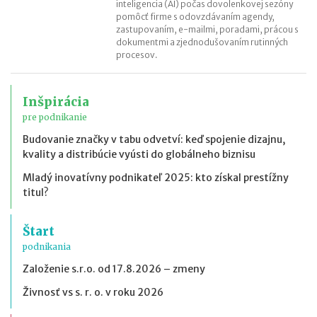
inteligencia (AI) počas dovolenkovej sezóny
pomôcť firme s odovzdávaním agendy,
zastupovaním, e-mailmi, poradami, prácou s
dokumentmi a zjednodušovaním rutinných
procesov.
Inšpirácia
pre podnikanie
Budovanie značky v tabu odvetví: keď spojenie dizajnu,
kvality a distribúcie vyústi do globálneho biznisu
Mladý inovatívny podnikateľ 2025: kto získal prestížny
titul?
Štart
podnikania
Založenie s.r.o. od 17.8.2026 – zmeny
Živnosť vs s. r. o. v roku 2026