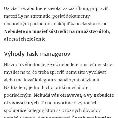
Už viac nezabudnete zavolať zákazníkom, pripraviť
materiály na stretnutie, poslať dokumenty
obchodným partnerom, nakúpiť kancelársky tovar.
Nebudete sa musieť sústrediť na množstvo úloh,
ale na ich riešenie
.
Výhody Task managerov
Hlavnou výhodou je, že už nebudete musieť neustále
myslieť na to, čo treba spraviť, nemusíte vyvolávať
alebo mailovať kolegom s banálnymi otázkami.
Nadriadený jednoducho pridá novú úlohu
podriadeným.
Nebudú vás otravovať, a vy nebudete
otravovať iných
. To nehovoríme o výhodách
spolupráce kolegov, ktorí sa z rôznych dôvodov
nemôžu denno-denne stretávať.
Čo tak spolupráca