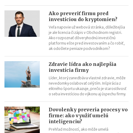
Ako preveriť firmu pred
investíciou do kryptomien?
Veľa napovie už webová stránka, dôležitejšia
je ale licencia či zápis v Obchodnom registri.
Ako rozpoznať dôveryhodnú investičnú
platformu ešte pred investovaním a čo robiť,
ak odošlete peniaze podvodníkom?
Zdravie lídra ako najlepšia
investícia firmy
Líder, ktorý zanedbáva vlastné zdravie, môže
nevedomky oslabovať celý tím. Inšpirácia z
elitného športu ukazuje, prečo je starostlivosť
o seba investíciou do výkonu aj úspechu firmy.
Dovolenky preveria procesy vo
firme: ako využiť umelú
inteligenciu?
Prehľad možností, ako môže umelá