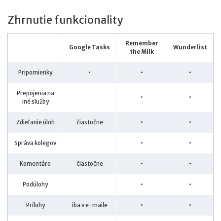
Zhrnutie funkcionality
Remember
Google Tasks
Wunderlist
the Milk
Pripomienky
•
•
•
Prepojenia na
•
•
iné služby
Zdieľanie úloh
čiastočne
•
•
Správa kolegov
•
•
Komentáre
čiastočne
•
•
Podúlohy
•
•
Prílohy
iba v e-maile
•
•