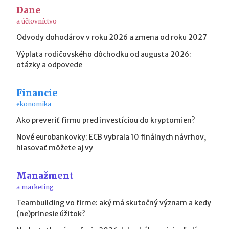
Dane
a účtovníctvo
Odvody dohodárov v roku 2026 a zmena od roku 2027
Výplata rodičovského dôchodku od augusta 2026:
otázky a odpovede
Financie
ekonomika
Ako preveriť firmu pred investíciou do kryptomien?
Nové eurobankovky: ECB vybrala 10 finálnych návrhov,
hlasovať môžete aj vy
Manažment
a marketing
Teambuilding vo firme: aký má skutočný význam a kedy
(ne)prinesie úžitok?