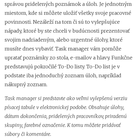
správou pridelených poznámok a úloh. Je jednotným
miestom, kde si môžete uložiť všetky svoje pracovné
povinnosti. Nezáleží na tom či sú to vylepšujúce
nápady, ktoré by ste chceli v budúcnosti prezentovať
svojim nadriadeným, alebo urgentné úlohy, ktoré
musíte dnes vybaviť. Task manager vám pomôže
upratať poznámky zo stola, e-mailov a hlavy. Funkčne
predstavujú pokročilé To-Do listy. To-Do list je v
podstate iba jednoduchý zoznam úloh, napríklad
nákupný zoznam.
Task manager si predstavte ako veľmi vylepšenú verziu
písacej tabule v elektronickej podobe. Obsahuje úlohy,
dátum dokončenia, pridelených pracovníkov, priradenú
skupiny, farebné označenie. K tomu môžete pridávať
súbory či komentáre.