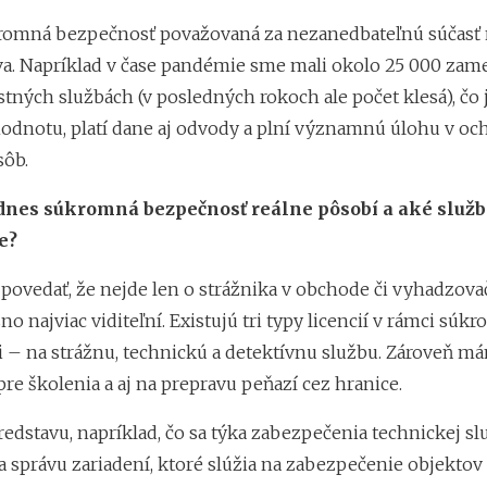
romná bezpečnosť považovaná za nezanedbateľnú súčasť
a. Napríklad v čase pandémie sme mali okolo 25 000 zam
ných službách (v posledných rokoch ale počet klesá), čo je
odnotu, platí dane aj odvody a plní významnú úlohu v oc
sôb.
dnes súkromná bezpečnosť reálne pôsobí a aké služb
e?
povedať, že nejde len o strážnika v obchode či vyhadzovač
o najviac viditeľní. Existujú tri typy licencií v rámci súk
 – na strážnu, technickú a detektívnu službu. Zároveň m
pre školenia a aj na prepravu peňazí cez hranice.
redstavu, napríklad, čo sa týka zabezpečenia technickej slu
 a správu zariadení, ktoré slúžia na zabezpečenie objektov