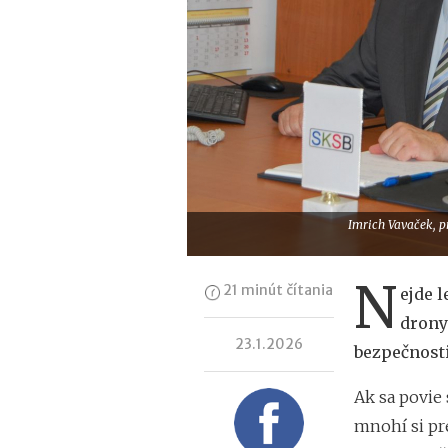
Imrich Vavaček, p
N
21 minút čítania
ejde l
drony
23.1.2026
bezpečnosti
Ak sa povie
mnohí si pr