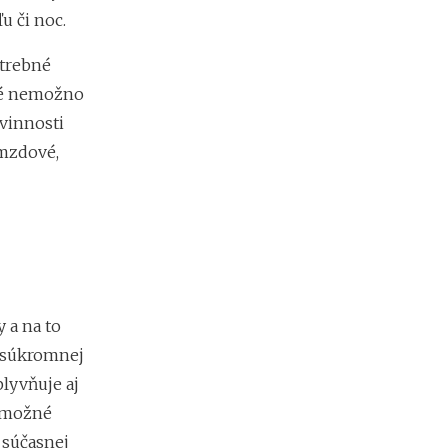
u či noc.
otrebné
oré nemožno
vinnosti
 mzdové,
 a na to
o súkromnej
lyvňuje aj
e možné
v súčasnej