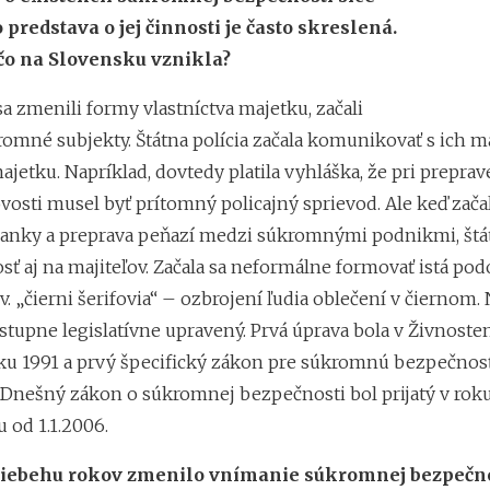
o predstava o jej činnosti je často skreslená.
čo na Slovensku vznikla?
sa zmenili formy vlastníctva majetku, začali
romné subjekty. Štátna polícia začala komunikovať s ich m
jetku. Napríklad, dovtedy platila vyhláška, že pri preprave
vosti musel byť prítomný policajný sprievod. Ale keď začal
nky a preprava peňazí medzi súkromnými podnikmi, štát
ť aj na majiteľov. Začala sa neformálne formovať istá pod
v. „čierni šerifovia“ – ozbrojení ľudia oblečení v čiernom.
tupne legislatívne upravený. Prvá úprava bola v Živnost
ku 1991 a prvý špecifický zákon pre súkromnú bezpečnos
. Dnešný zákon o súkromnej bezpečnosti bol prijatý v rok
 od 1.1.2006.
riebehu rokov zmenilo vnímanie súkromnej bezpečno