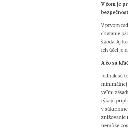
V čom je p
bezpečnost
V prvom rad
chytanie pá
škoda. Aj k
ich účel je 
A čo sú kľ
Jednak sú t
minimálnej 
veľmi zásad
týkajú prípl
v súkromnej 
znižovanie 
nemôže zost