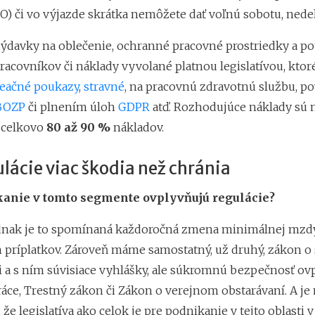
O) či vo výjazde skrátka nemôžete dať voľnú sobotu, nedeľ
 výdavky na oblečenie, ochranné pracovné prostriedky a p
racovníkov či náklady vyvolané platnou legislatívou, kt
reačné poukazy
,
stravné
, na pracovnú zdravotnú službu, po
BOZP
či plnením úloh
GDPR
atď. Rozhodujúce náklady sú
 celkovo
80 až 90 %
nákladov.
lácie viac škodia než chránia
anie v tomto segmente ovplyvňujú regulácie?
dnak je to spomínaná každoročná zmena minimálnej mzdy
 príplatkov. Zároveň máme samostatný, už druhý, zákon 
 a s ním súvisiace vyhlášky, ale súkromnú bezpečnosť ovp
áce, Trestný zákon či Zákon o verejnom obstarávaní. A j
 že legislatíva ako celok je pre podnikanie v tejto oblasti 