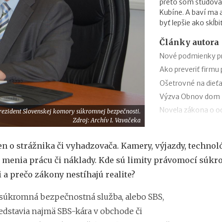
preto som študova
Kubíne. A baví ma
byť lepšie ako skĺb
Články autora
Nové podmienky pr
Ako preveriť firmu
Ošetrovné na dieťa
Výzva Obnov dom m
Novela zákona o oc
rezident Slovenskej komory súkromnej bezpečnosti.
Zdroj: Archív I. Vavačeka
trestnej činnosti 
Minimálny dôchodo
en o strážnika či vyhadzovača. Kamery, výjazdy, technoló
Sviatok sv. Cyrila
 menia prácu či náklady. Kde sú limity právomocí súkr
obchodov
 a prečo zákony nestíhajú realite?
Nabíjanie elektromo
plánovanie cesty
 súkromná bezpečnostná služba, alebo SBS,
ChatGPT, Gemini a 
edstavia najmä SBS-kára v obchode či
pri predplatnom