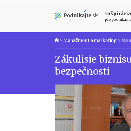
Inšpirácia
pre podnikani
>
Manažment a marketing
>
Man
Zákulisie biznis
bezpečnosti