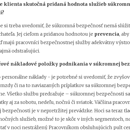
re klienta skutočná pridaná hodnota služieb súkromn
i?
e si treba uvedomiť, že súkromná bezpečnosť nemá slúžiť
chateľa. Jej cieľom a pridanou hodnotou je
prevencia
, aby
eď majú pracovníci bezpečnostnej služby adekvátny výstroj
najmä odstrašujúci.
účové nákladové položky podnikania v súkromnej bez
o personálne náklady - je potrebné si uvedomiť, že zvyšov
mzdy či na to naviazaných príplatkov sa súkromnej bezpe
ne. Všetko službu predražuje – súkromnej bezpečnosti sa
atky aj za sobotu, nedeľu, nočnú či sviatok. Väčšina pracov
bezpečnosti je v nepretržitej prevádzke. Hoci sa teraz tla
nočných služieb, možné to je skôr v iných segmentoch, n
ať v noci nestrážený. Pracovníkom obsluhujúcich pult cen