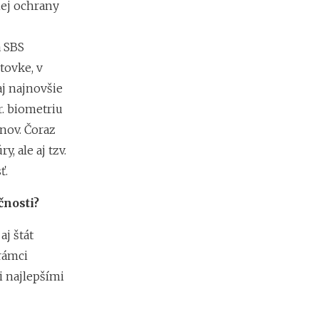
nej ochrany
m
y
b
a SBS
e
tovke, v
z
c
j najnovšie
h
r. biometriu
a
o
nov. Čoraz
s
, ale aj tzv.
u
a
ť.
d
e
čnosti?
s
i
aj štát
a
t
rámci
o
 najlepšími
k
d
o