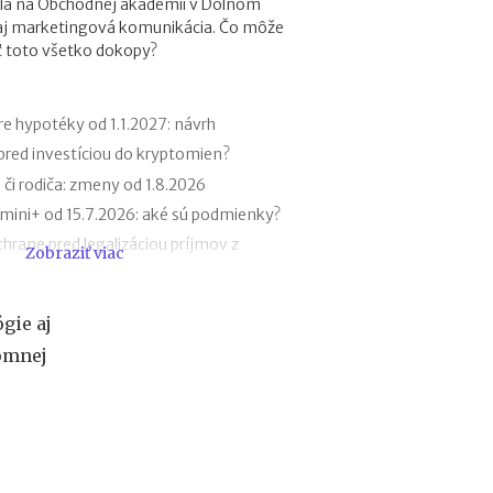
la na Obchodnej akadémii v Dolnom
r
 aj marketingová komunikácia. Čo môže
e
iť toto všetko dokopy?
h
y
p
o
e hypotéky od 1.1.2027: návrh
t
 pred investíciou do kryptomien?
é
 či rodiča: zmeny od 1.8.2026
k
y
ini+ od 15.7.2026: aké sú podmienky?
o
hrane pred legalizáciou príjmov z
Zobraziť viac
d
(AML zákon)
1
.
k v roku 2027
1
gie aj
 a Metoda 2026 už bez zatvorených
.
omnej
2
0
bilu v zahraničí: roaming, aplikácie,
2
7
ďalšie AI nástroje: daňové povinnosti
:
n