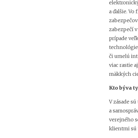
elektronick
a ďalšie. Vo
zabezpečova
zabezpečí vý
prípade veľ
technológie
či umelú in
viac rastie 
mäkkých cie
Kto býva t
V zásade sú 
a samospráv
verejného s
klientmi sú 