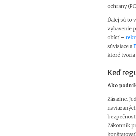
ochrany (PC
Ďalej sú to
vybavenie p
obísť –
rek
súvisiace s
ktoré tvoria
Keď regu
Ako podnik
Zásadne. Je
naviazaných
bezpečnosti
Zákonník pr
konštatovať,