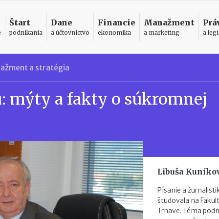
Štart
Dane
Financie
Manažment
Prá
e
podnikania
a účtovníctvo
ekonomika
a marketing
a legi
ažment a stratégia
u: mýty a fakty o súkromnej
Libuša Kuníko
Písanie a žurnalist
študovala na Faku
Trnave. Téma podni