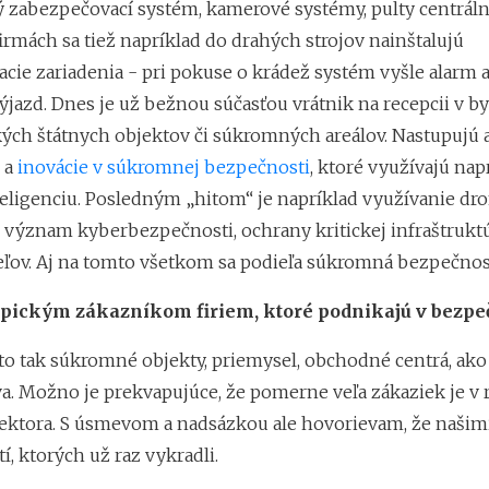
ý zabezpečovací systém, kamerové systémy, pulty centrál
 firmách sa tiež napríklad do drahých strojov nainštalujú
cie zariadenia - pri pokuse o krádež systém vyšle alarm 
jazd. Dnes je už bežnou súčasťou vrátnik na recepcii v by
kých štátnych objektov či súkromných areálov. Nastupujú a
 a
inovácie v súkromnej bezpečnosti
, ktoré využívajú nap
teligenciu. Posledným „hitom“ je napríklad využívanie dro
aj význam kyberbezpečnosti, ochrany kritickej infraštruktúry
ľov. Aj na tomto všetkom sa podieľa súkromná bezpečnos
ypickým zákazníkom firiem, ktoré podnikajú v bezpe
to tak súkromné objekty, priemysel, obchodné centrá, ako 
a. Možno je prekvapujúce, že pomerne veľa zákaziek je v 
ektora. S úsmevom a nadsázkou ale hovorievam, že našimi
tí, ktorých už raz vykradli.