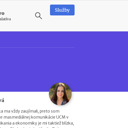
Služby
vo
slatíva
ODPORÚČAME
N
o
v
é
p
o
d
m
i
vá
e
n
ika ma vždy zaujímali, preto som
k
lte masmediálnej komunikácie UCM v
y
kania a ekonomiky je mi taktiež blízka,
p