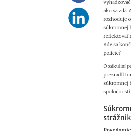
vyhadzovača 
ako sa zdá.
rozhoduje o
súkromnej b
reflektovať 
Kde sa konč
polície?
O zákulisí 
prezradil I
súkromnej b
spoločnosti
Súkromn
strážnik
Povedomie 