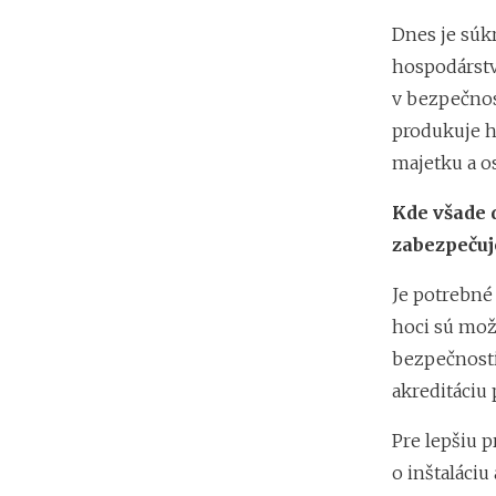
Dnes je súk
hospodárstv
v bezpečnost
produkuje h
majetku a o
Kde všade 
zabezpečuj
Je potrebné 
hoci sú možn
bezpečnosti
akreditáciu 
Pre lepšiu p
o inštaláciu