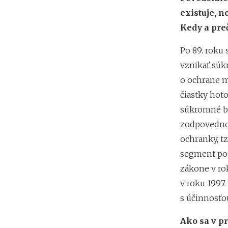
existuje, n
Kedy a pre
Po 89. roku 
vznikať súk
o ochrane ma
čiastky hoto
súkromné ba
zodpovednos
ochranky, tz
segment pos
zákone v ro
v roku 1997
s účinnosťou
Ako sa v p