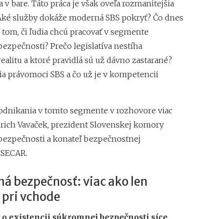
Zvýšenie pokút za 
v bare. Táto práca je však oveľa rozmanitejšia
 Aké služby dokáže moderná SBS pokryť? Čo dnes
 tom, či ľudia chcú pracovať v segmente
ezpečnosti? Prečo legislatíva nestíha
realitu a ktoré pravidlá sú už dávno zastarané?
ia právomoci SBS a čo už je v kompetencii
podnikania v tomto segmente v rozhovore viac
mrich Vavaček, prezident Slovenskej komory
ezpečnosti a konateľ bezpečnostnej
 SECAR.
á bezpečnosť: viac ako len
 pri vchode
o existencii súkromnej bezpečnosti síce