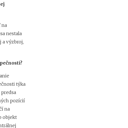
d
ej
á
v
a
 na
t
e
 sa nestala
ľ
 a výzbroj,
o
v
pečnosti?
anie
čnosti týka
 predsa
ných pozícií
čí na
o objekt
trálnej